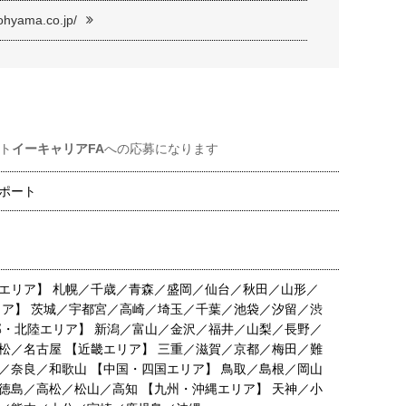
sohyama.co.jp/
ト
イーキャリアFA
への応募になります
ポート
エリア】 札幌／千歳／青森／盛岡／仙台／秋田／山形／
リア】 茨城／宇都宮／高崎／埼玉／千葉／池袋／汐留／渋
部・北陸エリア】 新潟／富山／金沢／福井／山梨／長野／
松／名古屋 【近畿エリア】 三重／滋賀／京都／梅田／難
／奈良／和歌山 【中国・四国エリア】 鳥取／島根／岡山
徳島／高松／松山／高知 【九州・沖縄エリア】 天神／小