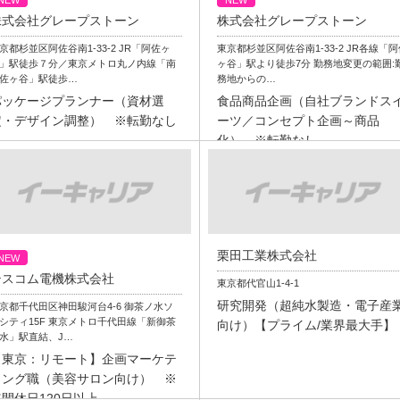
NEW
NEW
株式会社グレープストーン
株式会社グレープストーン
京都杉並区阿佐谷南1-33-2 JR「阿佐ヶ
東京都杉並区阿佐谷南1-33-2 JR各線「
」駅徒歩７分／東京メトロ丸ノ内線「南
ヶ谷」駅より徒歩7分 勤務地変更の範囲:
佐ヶ谷」駅徒歩…
務地からの…
パッケージプランナー（資材選
食品商品企画（自社ブランドス
定・デザイン調整） ※転勤なし
ーツ／コンセプト企画～商品
化） ※転勤なし
栗田工業株式会社
NEW
テスコム電機株式会社
東京都代官山1-4-1
研究開発（超純水製造・電子産
京都千代田区神田駿河台4-6 御茶ノ水ソ
シティ15F 東京メトロ千代田線「新御茶
向け）【プライム/業界最大手】
水」駅直結、J…
【東京：リモート】企画マーケテ
ィング職（美容サロン向け） ※
年間休日120日以上