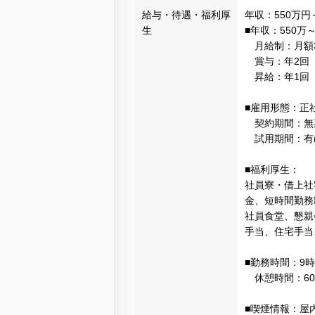
給与・待遇・福利厚
年収：550万円
生
■年収：550万～
月給制：月額30
賞与：年2回（
昇給：年1回（
■雇用形態：正
契約期間：無
試用期間：有(
■福利厚生：
社員寮・借上社
金、短時間勤務
社員食堂、懇親
手当、住宅手当
■勤務時間：9時
休憩時間：60
■喫煙情報：屋