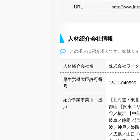
URL
http://www.iri
人材紹介会社情報
この求人は紹介求人です。姉妹サイ
人材紹介会社名
株式会社ワーク
厚生労働大臣許可番
13-ユ-040590
号
紹介事業事業所・拠
【北海道・東北
点
郡山 【関東エ
谷／横浜 【中
岐阜／静岡／浜
波／神戸／姫路
／広島／山口／