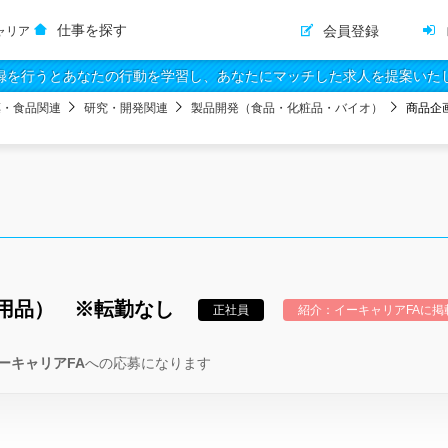
仕事を探す
会員登録
ャリア
録を行うとあなたの行動を学習し、あなたにマッチした求人を提案いた
薬・食品関連
研究・開発関連
製品開発（食品・化粧品・バイオ）
商品企
用品） ※転勤なし
正社員
紹介：イーキャリアFAに掲
ーキャリアFA
への応募になります