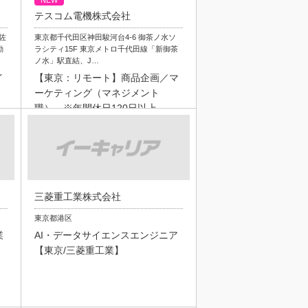
NEW
テスコム電機株式会社
阿佐
東京都千代田区神田駿河台4-6 御茶ノ水ソ
勤
ラシティ15F 東京メトロ千代田線「新御茶
ノ水」駅直結、J…
イ
【東京：リモート】商品企画／マ
ーケティング（マネジメント
職） ※年間休日120日以上
三菱重工業株式会社
東京都港区
業
AI・データサイエンスエンジニア
【東京/三菱重工業】