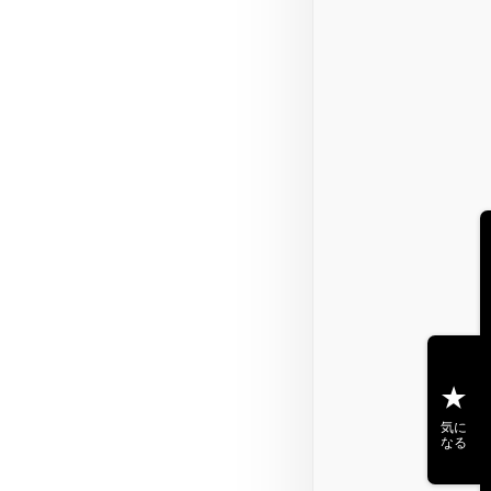
気に
なる