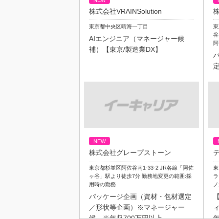
NEW
株式会社VRAINSolution
東京都中央区晴海一丁目
東
谷
AIエンジニア（マネージャー候
阿
補）【東京/製造業DX】
NEW
株式会社グレープストーン
東京都杉並区阿佐谷南1-33-2 JR各線「阿佐
東
ヶ谷」駅より徒歩7分 勤務地変更の範囲:採
ラ
用時の勤務…
ノ
パッケージ企画（資材・包材選定
／形状等企画）※マネージャー
候 ※年収700万円以上