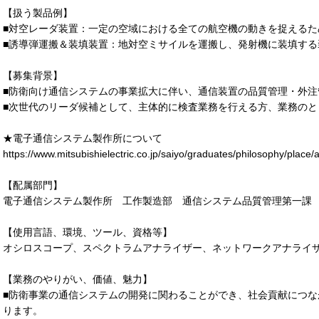
【扱う製品例】
■対空レーダ装置：一定の空域における全ての航空機の動きを捉えるた
■誘導弾運搬＆装填装置：地対空ミサイルを運搬し、発射機に装填する
【募集背景】
■防衛向け通信システムの事業拡大に伴い、通信装置の品質管理・外
■次世代のリーダ候補として、主体的に検査業務を行える方、業務のと
★電子通信システム製作所について
https://www.mitsubishielectric.co.jp/saiyo/graduates/philosophy/place/
【配属部門】
電子通信システム製作所 工作製造部 通信システム品質管理第一課
【使用言語、環境、ツール、資格等】
オシロスコープ、スペクトラムアナライザー、ネットワークアナライ
【業務のやりがい、価値、魅力】
■防衛事業の通信システムの開発に関わることができ、社会貢献につ
ります。