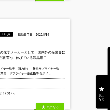
正社員
掲載終了日：2026/8/19
指の化学メーカーとして、国内外の産業界に
飛躍的に伸びている液晶用Ｔ...
ライヤー監査（国内外）－新規サプライヤー監
務、サプライヤー是正指導 化学メ...
わせください。
気に
なる
気になる