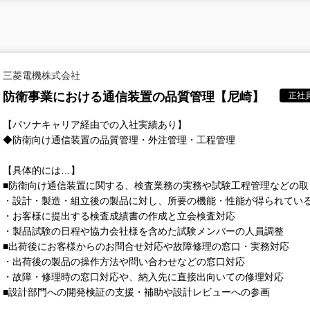
三菱電機株式会社
防衛事業における通信装置の品質管理【尼崎】
正社
【パソナキャリア経由での入社実績あり】
◆防衛向け通信装置の品質管理・外注管理・工程管理
【具体的には…】
■防衛向け通信装置に関する、検査業務の実務や試験工程管理などの取
・設計・製造・組立後の製品に対し、所要の機能・性能が得られてい
・お客様に提出する検査成績書の作成と立会検査対応
・製品試験の日程や協力会社様を含めた試験メンバーの人員調整
■出荷後にお客様からのお問合せ対応や故障修理の窓口・実務対応
・出荷後の製品の操作方法や問い合わせなどの窓口対応
・故障・修理時の窓口対応や、納入先に直接出向いての修理対応
■設計部門への開発検証の支援・補助や設計レビューへの参画