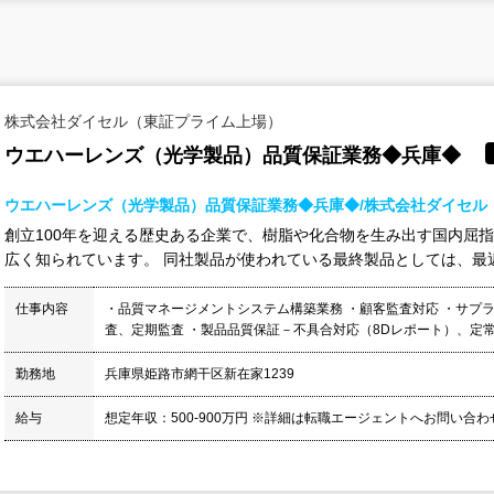
株式会社ダイセル（東証プライム上場）
ウエハーレンズ（光学製品）品質保証業務◆兵庫◆
ウエハーレンズ（光学製品）品質保証業務◆兵庫◆/株式会社ダイセル
創立100年を迎える歴史ある企業で、樹脂や化合物を生み出す国内屈
広く知られています。 同社製品が使われている最終製品としては、最近
仕事内容
・品質マネージメントシステム構築業務 ・顧客監査対応 ・サプ
査、定期監査 ・製品品質保証－不具合対応（8Dレポート）、定常業
勤務地
兵庫県姫路市網干区新在家1239
給与
想定年収：500-900万円 ※詳細は転職エージェントへお問い合