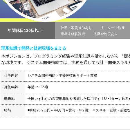
社宅・家賃補助あり
U・Iターン歓迎
年間休日120日以上
業界未経験歓迎
退職金制度あり
理系知識で開発と技術現場を支える
本ポジションは、プログラミング経験や理系知識を活かしながら 「開
な環境です。 システム開発補助では、実務を通して設計・開発スキルを磨
仕事内容
システム開発補助・半導体技術サポート業務
募集年齢
年齢: 〜 35歳
勤務地
全国いずれかの希望勤務地を考慮した採用です！U・Iターン歓迎
給与
■月給20.9万円～44万円＋賞与（年2回） ※スキル・経験・前給