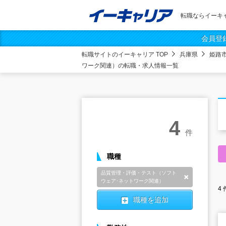
転職ならイーキ
会員登
転職サイトのイーキャリア TOP
兵庫県
姫路
ワーク関連）の転職・求人情報一覧
4
件
職種
品質管理・評価・テスト（ソフト
削除
ウェア･ネットワーク関連）
4
職種を追加