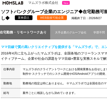
マムズラボ株式会社
New
ソフトバンクグループ企業のエンジニア◆在宅勤務可
し◆
業務委託
WEB面接可能企業
掲載終了日：2026/8/27
在宅勤務・リモートワークあり
大手企業のグループ会社
学歴不問
ママ目線で質の高いクリエイティブを提供する「マムズラボ」で、エ
2016年4月に立ち上がったマムズラボは、全国各地のフリーランスマ
イティブチーム。企業や社会の課題をママ目線×豊富な実務スキルで解決し
仕事内容
マムズラボのクライアントワークにおける開発業務をお任せします。 
制作や スクラッチでのシステム開発やiOS/Androidアプリの開発、
勤務地
勤務地の指定は特にありません。 ※マムズラボでは全国在住のママ
給与
案件ごとに相談しながら決めていきます。