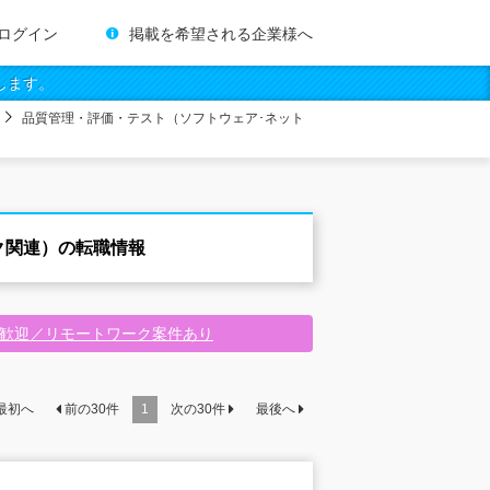
ログイン
掲載を希望される企業様へ
します。
品質管理・評価・テスト（ソフトウェア･ネット
ク関連）の転職情報
験歓迎／リモートワーク案件あり
最初へ
前の
30
件
1
次の
30
件
最後へ