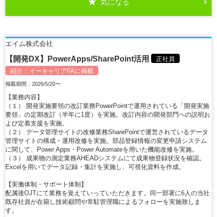
気になる
詳細を見る
エイム株式会社
【開発DX】PowerApps/SharePoint活用
正社員
紹介：
イーキャリアFA
に掲載
掲載期間：2026/5/20〜
【業務内容】
（１） 開発実施要領の改訂業務PowerPointで運用されている「開発実施
要領」の定期改訂（半年に1度）を実施。改訂内容の開発部門への説明お
よび定着支援を実施。
（２） データ管理サイトの改修業務SharePointで運営されているデータ
管理サイトの構成・運用改修を実施。部品登録情報の変更申請システム
に関して、Power Apps・Power Automateを用いた機能改修を実施。
（３） 成果物の測定業務AHEADシステムにて成果物登録状況を確認。
Excelを用いてデータ記録・集計を実施し、可視化資料を作成。
【実働体制・サポート体制】
配属後OJTにて業務を覚えていっていただきます。同一部署に6人の当社
既存社員が在籍し技術顧問や常駐管理職によるフォローを実施致しま
す。