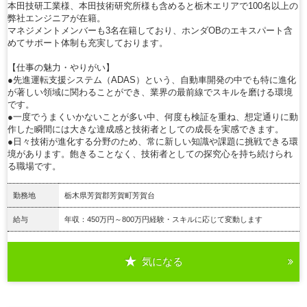
本田技研工業様、本田技術研究所様も含めると栃木エリアで100名以上の
弊社エンジニアが在籍。
マネジメントメンバーも3名在籍しており、ホンダOBのエキスパート含
めてサポート体制も充実しております。
【仕事の魅力・やりがい】
●先進運転支援システム（ADAS）という、自動車開発の中でも特に進化
が著しい領域に関わることができ、業界の最前線でスキルを磨ける環境
です。
●一度でうまくいかないことが多い中、何度も検証を重ね、想定通りに動
作した瞬間には大きな達成感と技術者としての成長を実感できます。
●日々技術が進化する分野のため、常に新しい知識や課題に挑戦できる環
境があります。飽きることなく、技術者としての探究心を持ち続けられ
る職場です。
勤務地
栃木県芳賀郡芳賀町芳賀台
給与
年収：450万円～800万円経験・スキルに応じて変動します
気になる
詳細を見る