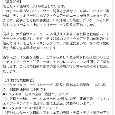
【募集背景】
モビリティ領域ではDXが加速しています。
これまでの組み込みソフトウェア開発とは異なり、今後のモビリティ開
発は、デジタルサービス系ソフトウェアへのニーズが急速に高まってい
きます。必要となる技術要素は、ITを活用した業務アプリケーション開
発やインターネット上のアプリケーション開発と変わりません。
同社は、大手自動車メーカーの本田技研工業株式会社様と戦略的パート
ナーシップを締結し、モビリティ領域のソフトウェア開発の体制強化を
進めており、モビリティ向けソフトウェア開発において、多くのIT技術
者が活躍できる環境が揃っています。
当求人は、IT技術を活用し、これから新しく産み出される次世代のモビ
リティソフトウェア開発に一緒にチャンレンジしていく仲間を広く募集
致します。これまで自動車業界の業務経験がない方からの応募も歓迎い
たします。
【具体的な業務内容】
モビリティ向け デジタルサービス開発に関わる各種業務。（組み込
み、制御開発経験は不問です）
■デジタルサービスの企画・設計エンジニア
（お客様と一緒に、デジタルサービス機能の企画、要求定義、ソフトウ
ェアアーキテクチャ設計等、主に上流設計業務を行います。）
■デジタルサービスの開発エンジニア
（デジタルサービス機能ソフトウェアの設計・実装・テスト業務をアジ