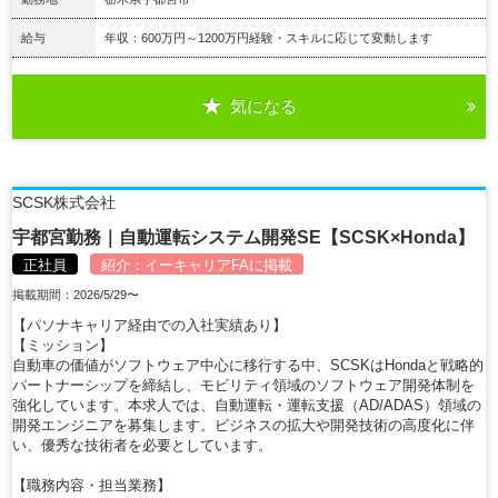
給与
年収：600万円～1200万円経験・スキルに応じて変動します
気になる
詳細を見る
SCSK株式会社
宇都宮勤務｜自動運転システム開発SE【SCSK×Honda】
正社員
紹介：
イーキャリアFA
に掲載
掲載期間：2026/5/29〜
【パソナキャリア経由での入社実績あり】
【ミッション】
自動車の価値がソフトウェア中心に移行する中、SCSKはHondaと戦略的
パートナーシップを締結し、モビリティ領域のソフトウェア開発体制を
強化しています。本求人では、自動運転・運転支援（AD/ADAS）領域の
開発エンジニアを募集します。ビジネスの拡大や開発技術の高度化に伴
い、優秀な技術者を必要としています。
【職務内容・担当業務】