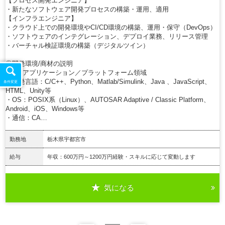
【プロセス開発エンジニア】
・新たなソフトウェア開発プロセスの構築・運用、適用
【インフラエンジニア】
・クラウド上での開発環境やCI/CD環境の構築、運用・保守（DevOps）
・ソフトウェアのインテグレーション、デプロイ業務、リリース管理
・バーチャル検証環境の構築（デジタルツイン）
◎開発環境/商材の説明
■車載アプリケーション／プラットフォーム領域
・開発言語：C/C++、Python、Matlab/Simulink、Java 、JavaScript、
条件変更
HTML、Unity等
・OS：POSIX系（Linux）、AUTOSAR Adaptive / Classic Platform、
Android、iOS、Windows等
・通信：CA…
勤務地
栃木県宇都宮市
給与
年収：600万円～1200万円経験・スキルに応じて変動します
気になる
詳細を見る