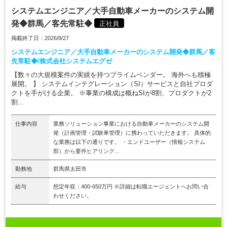
システムエンジニア／大手自動車メーカーのシステム開
発◆群馬／客先常駐◆
正社員
掲載終了日：2026/8/27
システムエンジニア／大手自動車メーカーのシステム開発◆群馬／客
先常駐◆/株式会社システムエグゼ
【数々の大規模案件の実績を持つプライムベンダー。 海外へも積極
展開。 】 システムインテグレーション（SI）サービスと自社プロダ
クトを手がける企業。 ※事業の構成は概ねSIが8割、プロダクトが2
割...
仕事内容
業務ソリューション事業における自動車メーカーのシステム開
発（計画管理・試験車管理）に携わっていただきます。 具体的
な業務は以下の通りです。 ・エンドユーザー（情報システム
部）から要件ヒアリング...
勤務地
群馬県太田市
給与
想定年収：400-650万円 ※詳細は転職エージェントへお問い合
わせください。