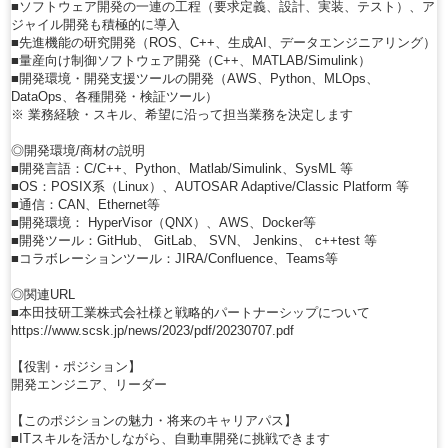
■ソフトウェア開発の一連の工程（要求定義、設計、実装、テスト）、ア
ジャイル開発も積極的に導入
■先進機能の研究開発（ROS、C++、生成AI、データエンジニアリング）
■量産向け制御ソフトウェア開発（C++、MATLAB/Simulink）
■開発環境・開発支援ツールの開発（AWS、Python、MLOps、
DataOps、各種開発・検証ツール）
※ 業務経験・スキル、希望に沿って担当業務を決定します
◎開発環境/商材の説明
■開発言語：C/C++、Python、Matlab/Simulink、SysML 等
■OS：POSIX系（Linux）、AUTOSAR Adaptive/Classic Platform 等
■通信：CAN、Ethernet等
■開発環境： HyperVisor（QNX）、AWS、Docker等
■開発ツール：GitHub、 GitLab、 SVN、 Jenkins、 c++test 等
■コラボレーションツール：JIRA/Confluence、Teams等
◎関連URL
■本田技研工業株式会社様と戦略的パートナーシップについて
https://www.scsk.jp/news/2023/pdf/20230707.pdf
【役割・ポジション】
開発エンジニア、リーダー
【このポジションの魅力・将来のキャリアパス】
■ITスキルを活かしながら、自動車開発に挑戦できます