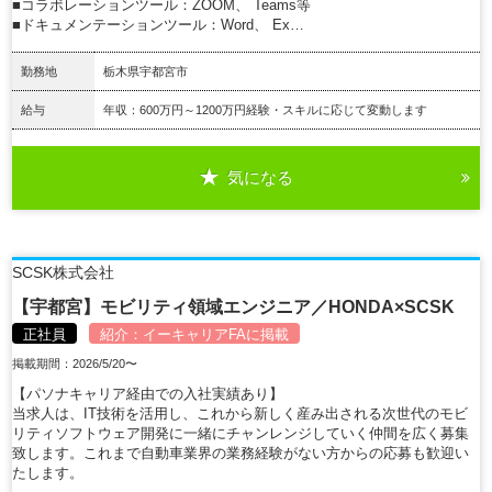
■コラボレーションツール：ZOOM、 Teams等
■ドキュメンテーションツール：Word、 Ex…
勤務地
栃木県宇都宮市
給与
年収：600万円～1200万円経験・スキルに応じて変動します
気になる
詳細を見る
SCSK株式会社
【宇都宮】モビリティ領域エンジニア／HONDA×SCSK
正社員
紹介：
イーキャリアFA
に掲載
掲載期間：2026/5/20〜
【パソナキャリア経由での入社実績あり】
当求人は、IT技術を活用し、これから新しく産み出される次世代のモビ
リティソフトウェア開発に一緒にチャンレンジしていく仲間を広く募集
致します。これまで自動車業界の業務経験がない方からの応募も歓迎い
たします。