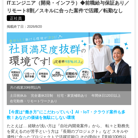
ITエンジニア（開発・インフラ）◆前職給与保証あり／
リモート8割／スキルに合った案件で活躍／転勤なし
正社員
掲載終了日：2026/8/20
月の残業20時間以内
土日祝休み
完全週休2日制
社宅・家賃補助あり
年間休日120日以上
在宅勤務・リモートワークあり
【今度は“働き方”にこだわっていい】AI・IoT・クラウド案件も多
数！あなたの価値を無駄にしない環境
たとえば… 経験が浅い方は『自社内開発案件』から、 転々と勤務先
を変えるのが苦手という方は『長期のプロジェクト』など スキルや
適性に合ったプロジェクトで活躍可能◎ その理由は【常時100件以