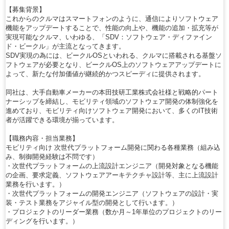
【募集背景】
これからのクルマはスマートフォンのように、通信によりソフトウェア
機能をアップデートすることで、性能の向上や、機能の追加・拡充等が
実現可能なクルマ、いわゆる、「SDV：ソフトウェア・ディファイン
ド・ビークル」が主流となってきます。
SDV実現の為には、ビークルOSといわれる、クルマに搭載される基盤ソ
フトウェアが必要となり、ビークルOS上のソフトウェアアップデートに
よって、新たな付加価値が継続的かつスピーディに提供されます。
同社は、大手自動車メーカーの本田技研工業株式会社様と戦略的パート
ナーシップを締結し、モビリティ領域のソフトウェア開発の体制強化を
進めており、モビリティ向けソフトウェア開発において、多くのIT技術
者が活躍できる環境が揃っています。
【職務内容・担当業務】
モビリティ向け 次世代プラットフォーム開発に関わる各種業務（組み込
み、制御開発経験は不問です）
・次世代プラットフォームの上流設計エンジニア（開発対象となる機能
の企画、要求定義、ソフトウェアアーキテクチャ設計等、主に上流設計
業務を行います。）
・次世代プラットフォームの開発エンジニア（ソフトウェアの設計・実
装・テスト業務をアジャイル型の開発として行います。）
・プロジェクトのリーダー業務（数か月～1年単位のプロジェクトのリー
ディングを行います。）