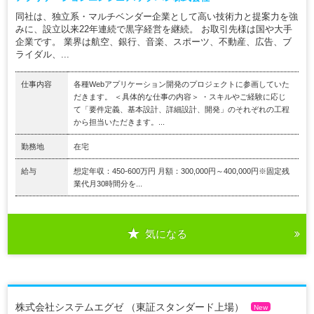
同社は、独立系・マルチベンダー企業として高い技術力と提案力を強
みに、設立以来22年連続で黒字経営を継続。 お取引先様は国や大手
企業です。 業界は航空、銀行、音楽、スポーツ、不動産、広告、ブ
ライダル、...
仕事内容
各種Webアプリケーション開発のプロジェクトに参画していた
だきます。 ＜具体的な仕事の内容＞ ・スキルやご経験に応じ
て「要件定義、基本設計、詳細設計、開発」のそれぞれの工程
から担当いただきます。...
勤務地
在宅
給与
想定年収：450-600万円 月額：300,000円～400,000円※固定残
業代月30時間分を...
気になる
株式会社システムエグゼ （東証スタンダード上場）
New