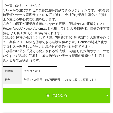
【仕事の魅力・やりがい】
〇Hondaの開発プロセス改善に直接貢献できるポジションです。?開発実
施要領やデータ管理サイトの改訂を通じ、全社的な業務効率化・品質向
上を支える中心的な役割を担います。
〇自らの提案が即業務改善につながる環境。?現場からの要望をもとに、
Power AppsやPower Automateを活用して仕組みを自動化。自分の手で業
務を“より良く変える”実感を得られます。
〇現場と経営の橋渡しとして活躍。?開発部門や管理部門との調整を通じ
て、業務フロー全体を俯瞰できる経験が積めます。Hondaの開発文化や
プロセスを理解しながら、組織全体の最適化を推進できます。
〇改善の成果が「見える化」される達成感。?改訂した要領やサイトの使
いやすさが現場に定着し、成果物登録やデータ整備の効率化として目に
見える形で反映されます。
勤務地
栃木県芳賀郡
給与
年収：400万円～650万円経験・スキルに応じて変動します
気になる
詳細を見る