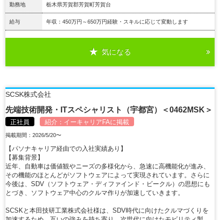
勤務地
栃木県芳賀郡芳賀町芳賀台
給与
年収：450万円～650万円経験・スキルに応じて変動します
気になる
詳細を見る
SCSK株式会社
先端技術開発・ITスペシャリスト（宇都宮）＜0462MSK＞
正社員
紹介：
イーキャリアFA
に掲載
掲載期間：2026/5/20〜
【パソナキャリア経由での入社実績あり】
【募集背景】
近年、自動車は価値観やニーズの多様化から、急速に高機能化が進み、
その機能のほとんどがソフトウェアによって実現されています。さらに
今後は、SDV（ソフトウェア・ディファインド・ビークル）の思想にも
とづき、ソフトウェア中心のクルマ作りが加速していきます。
SCSKと本田技研工業株式会社様は、SDV時代に向けたクルマづくりを
加速するため、互いの強みを持ち寄り、次世代に向けたモビリティ製