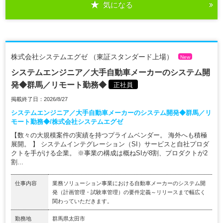
気になる
株式会社システムエグゼ （東証スタンダード上場）
New
システムエンジニア／大手自動車メーカーのシステム開
発◆群馬／リモート勤務◆
正社員
掲載終了日：2026/8/27
システムエンジニア／大手自動車メーカーのシステム開発◆群馬／リ
モート勤務◆/株式会社システムエグゼ
【数々の大規模案件の実績を持つプライムベンダー。 海外へも積極
展開。 】 システムインテグレーション（SI）サービスと自社プロダ
クトを手がける企業。 ※事業の構成は概ねSIが8割、プロダクトが2
割...
仕事内容
業務ソリューション事業における自動車メーカーのシステム開
発（計画管理・試験車管理）の要件定義～リリースまで幅広く
関わっていただきます。
勤務地
群馬県太田市