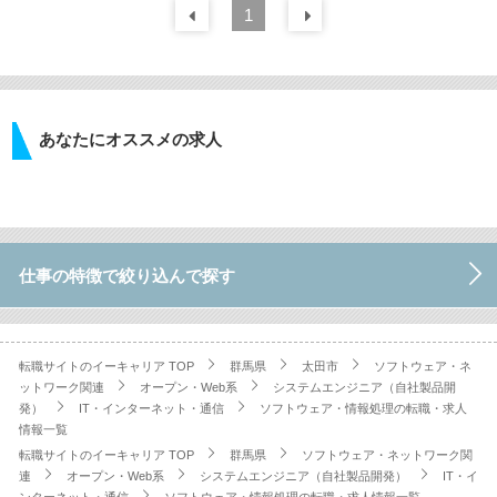
前の
1
30
件
次の
30
件
あなたにオススメの求人
仕事の特徴で絞り込んで探す
転職サイトのイーキャリア TOP
群馬県
太田市
ソフトウェア・ネ
ットワーク関連
オープン・Web系
システムエンジニア（自社製品開
発）
IT・インターネット・通信
ソフトウェア・情報処理の転職・求人
情報一覧
転職サイトのイーキャリア TOP
群馬県
ソフトウェア・ネットワーク関
連
オープン・Web系
システムエンジニア（自社製品開発）
IT・イ