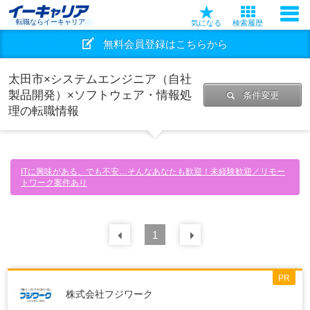
転職ならイーキャリア
気になる
検索履歴
無料会員登録はこちらから
太田市×システムエンジニア（自社
製品開発）×ソフトウェア・情報処
条件変更
理の転職情報
ITに興味がある、でも不安…そんなあなたも歓迎！未経験歓迎／リモー
トワーク案件あり
前の
1
30
件
次の
30
件
PR
株式会社フジワーク