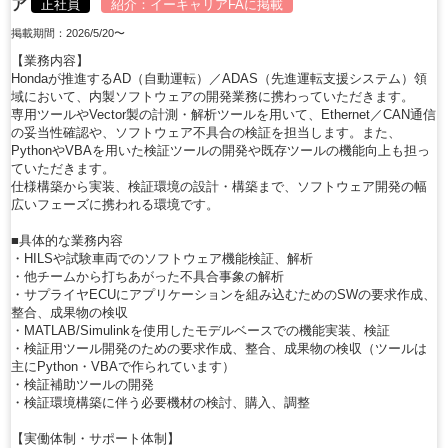
ア
正社員
紹介：
イーキャリアFA
に掲載
掲載期間：2026/5/20〜
【業務内容】
Hondaが推進するAD（自動運転）／ADAS（先進運転支援システム）領
域において、内製ソフトウェアの開発業務に携わっていただきます。
専用ツールやVector製の計測・解析ツールを用いて、Ethernet／CAN通信
の妥当性確認や、ソフトウェア不具合の検証を担当します。また、
PythonやVBAを用いた検証ツールの開発や既存ツールの機能向上も担っ
ていただきます。
仕様構築から実装、検証環境の設計・構築まで、ソフトウェア開発の幅
広いフェーズに携われる環境です。
■具体的な業務内容
・HILSや試験車両でのソフトウェア機能検証、解析
・他チームから打ちあがった不具合事象の解析
・サプライヤECUにアプリケーションを組み込むためのSWの要求作成、
整合、成果物の検収
・MATLAB/Simulinkを使用したモデルベースでの機能実装、検証
・検証用ツール開発のための要求作成、整合、成果物の検収（ツールは
主にPython・VBAで作られています）
・検証補助ツールの開発
・検証環境構築に伴う必要機材の検討、購入、調整
【実働体制・サポート体制】