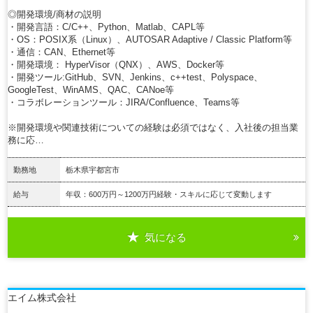
◎開発環境/商材の説明
・開発言語：C/C++、Python、Matlab、CAPL等
・OS：POSIX系（Linux）、AUTOSAR Adaptive / Classic Platform等
・通信：CAN、Ethernet等
・開発環境： HyperVisor（QNX）、AWS、Docker等
・開発ツール:GitHub、SVN、Jenkins、c++test、Polyspace、
GoogleTest、WinAMS、QAC、CANoe等
・コラボレーションツール：JIRA/Confluence、Teams等
※開発環境や関連技術についての経験は必須ではなく、入社後の担当業
務に応…
勤務地
栃木県宇都宮市
給与
年収：600万円～1200万円経験・スキルに応じて変動します
気になる
詳細を見る
エイム株式会社