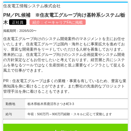
住友電工情報システム株式会社
PM／PL候補 ※住友電工グループ向け基幹系システム/栃
木
正社員
紹介：
イーキャリアFA
に掲載
掲載期間：2026/5/20〜
住友電工グループ向けのシステム開発案件のマネジメントを主にお任せ
いたします。住友電工グループは国内・海外ともに事業拡大を進めてお
り、豊富な開発案件をリードしていただける人材を募集しております。
将来的には、住友電工グループ向けのシステム企画提案やシステム開発
の方針策定などもお任せしたいと考えております。経営層と共にシステ
ムを単なるツールではなく生産技術と並ぶ重要なインフラとして捉える
風土で仕事ができます。
PR：住友電工グループは多くの業種・事業を有しているため、豊富な業
務知識を身に着けることができます。また弊社の先進的なプロジェクト
管理手法を身に着けることもできます。
勤務地
栃木県栃木県鹿沼市さつき町3-3
給与
年収：500万円～900万円経験・スキルに応じて変動します