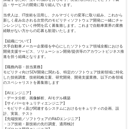
品・サービスの開発に取り組んでいます。
当求人は、IT技術を活用し、クルマづくりの変革に取り組み、これから
新しく産み出される次世代のモビリティソフトウェア開発に一緒にチャ
ンレンジしていく仲間を広く募集致します。これまで自動車業界の業務
経験がない方からの応募も歓迎いたします。
【組織について】
大手自動車メーカー企業様を中心にしたソフトウェア領域全般における
開発支援サービス、ソリューション開発/提供等のアカウントビジネス推
進を担う組織となります。
【職務内容・担当業務】
モビリティ向けSDV開発に関わる、特定のソフトウェア技術領域に特化
した技術調査、技術戦略立案、研究開発、開発支援業務。以下の各領域
のスペシャリストを募集致します
【AIエンジニア】
・データ分析、画像解析、AIモデル構築
【サイバーセキュリティエンジニア】
・モビリティ及び関連するシステムにおけるセキュリティの企画、設
計、実装、テスト
【先端技術／ソフトウェアのR&Dエンジニア】
・コア技術・新技術の先行調査、適用検討