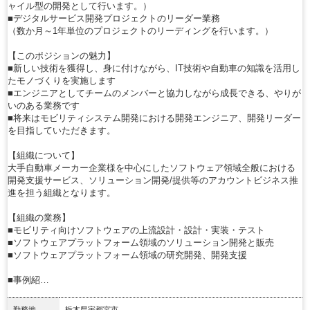
ャイル型の開発として行います。）
■デジタルサービス開発プロジェクトのリーダー業務
（数か月～1年単位のプロジェクトのリーディングを行います。）
【このポジションの魅力】
■新しい技術を獲得し、身に付けながら、IT技術や自動車の知識を活用し
たモノづくりを実施します
■エンジニアとしてチームのメンバーと協力しながら成長できる、やりが
いのある業務です
■将来はモビリティシステム開発における開発エンジニア、開発リーダー
を目指していただきます。
【組織について】
大手自動車メーカー企業様を中心にしたソフトウェア領域全般における
開発支援サービス、ソリューション開発/提供等のアカウントビジネス推
進を担う組織となります。
【組織の業務】
■モビリティ向けソフトウェアの上流設計・設計・実装・テスト
■ソフトウェアプラットフォーム領域のソリューション開発と販売
■ソフトウェアプラットフォーム領域の研究開発、開発支援
■事例紹…
勤務地
栃木県宇都宮市