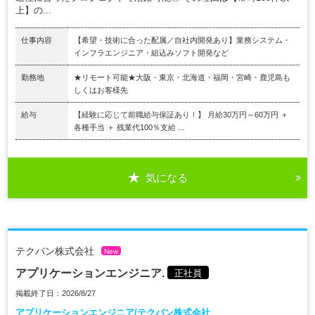
上】の...
仕事内容
【希望・技術に合った配属／自社内開発あり】業務システム・
インフラエンジニア・組込みソフト開発など
勤務地
★リモート可能★大阪・東京・北海道・福岡・宮崎・鹿児島も
しくはお客様先
給与
【経験に応じて前職給与保証あり！】 月給30万円～60万円 ＋
各種手当 ＋ 残業代100％支給 ...
気になる
テクバン株式会社
New
アプリケーションエンジニア.
正社員
掲載終了日：2026/8/27
アプリケーションエンジニア/テクバン株式会社