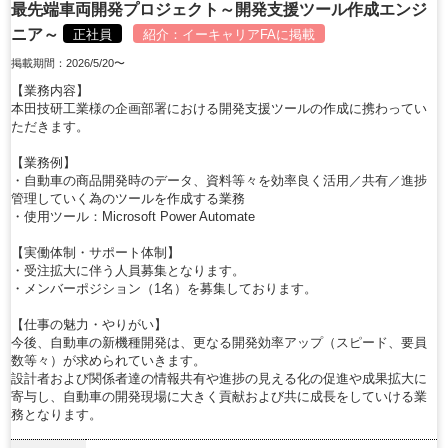
最先端車両開発プロジェクト～開発支援ツール作成エンジ
ニア～
正社員
紹介：
イーキャリアFA
に掲載
掲載期間：2026/5/20〜
【業務内容】
本田技研工業様の企画部署における開発支援ツールの作成に携わってい
ただきます。
【業務例】
・自動車の商品開発時のデータ、資料等々を効率良く活用／共有／進捗
管理していく為のツールを作成する業務
・使用ツール：Microsoft Power Automate
【実働体制・サポート体制】
・受注拡大に伴う人員募集となります。
・メンバーポジション（1名）を募集しております。
【仕事の魅力・やりがい】
今後、自動車の新機種開発は、更なる開発効率アップ（スピード、要員
数等々）が求められていきます。
設計者および関係者達の情報共有や進捗の見える化の促進や成果拡大に
寄与し、自動車の開発現場に大きく貢献および共に成長をしていける業
務となります。