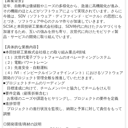
【募集背景】
近年、自動車は価値観やニーズの多様化から、急速に高機能化が進み、
その機能のほとんどがソフトウェアによって実現されています。さらに
今後は、SDV（ソフトウェア・ディファインド・ビークル）の思想にも
とづき、ソフトウェア中心のクルマ作りが加速していきます。
SCSKと本田技研工業株式会社様は、SDV時代に向けたクルマづくりを
加速するため、互いの強みを持ち寄り、次世代に向けたモビリティ製
品・サービスの開発に取り組んでいます。
【具体的な業務内容】
■本田技研工業株式会社様との取り組み重点4領域
（１）次世代電子プラットフォームのオペレーティングシステム
（２）電動パワートレーン
（３）先進安全・自動運転
（４）IVI：インビークルインフォテインメント）におけるソフトウェア
開発のプロジェクト管理全般を推進していただきます。
■プロジェクトチームのリーディング
目標達成に向けて、チームメンバーと協力してチームをけん引
■要件定義（顧客折衝含む）
お客様のニーズや課題をヒヤリングし、プロジェクトの要件を定義
■進捗管理
プロジェクトの進行状況を監視し、納期と予算に対して責任をもって
調整
◎開発環境/商材の説明