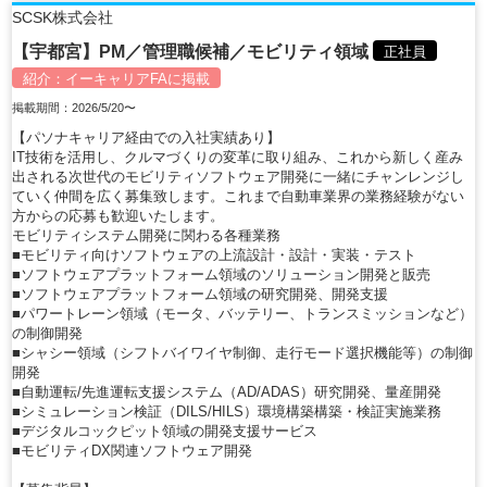
SCSK株式会社
【宇都宮】PM／管理職候補／モビリティ領域
正社員
紹介：
イーキャリアFA
に掲載
掲載期間：2026/5/20〜
【パソナキャリア経由での入社実績あり】
IT技術を活用し、クルマづくりの変革に取り組み、これから新しく産み
出される次世代のモビリティソフトウェア開発に一緒にチャンレンジし
ていく仲間を広く募集致します。これまで自動車業界の業務経験がない
方からの応募も歓迎いたします。
モビリティシステム開発に関わる各種業務
■モビリティ向けソフトウェアの上流設計・設計・実装・テスト
■ソフトウェアプラットフォーム領域のソリューション開発と販売
■ソフトウェアプラットフォーム領域の研究開発、開発支援
■パワートレーン領域（モータ、バッテリー、トランスミッションなど）
の制御開発
■シャシー領域（シフトバイワイヤ制御、走行モード選択機能等）の制御
開発
■自動運転/先進運転支援システム（AD/ADAS）研究開発、量産開発
■シミュレーション検証（DILS/HILS）環境構築構築・検証実施業務
■デジタルコックピット領域の開発支援サービス
■モビリティDX関連ソフトウェア開発