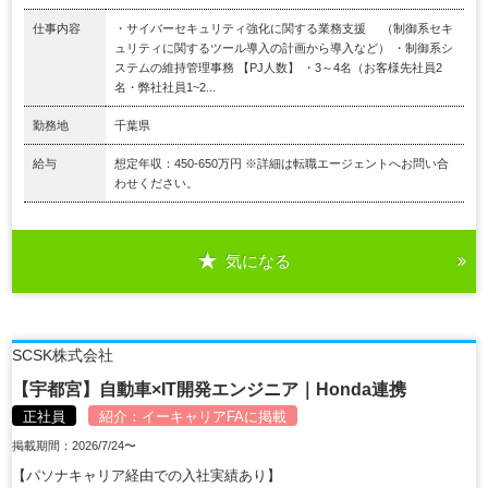
仕事内容
・サイバーセキュリティ強化に関する業務支援 （制御系セキ
ュリティに関するツール導入の計画から導入など） ・制御系シ
ステムの維持管理事務 【PJ人数】 ・3～4名（お客様先社員2
名・弊社社員1~2...
勤務地
千葉県
給与
想定年収：450-650万円 ※詳細は転職エージェントへお問い合
わせください。
気になる
SCSK株式会社
【宇都宮】自動車×IT開発エンジニア｜Honda連携
正社員
紹介：
イーキャリアFA
に掲載
掲載期間：2026/7/24〜
【パソナキャリア経由での入社実績あり】