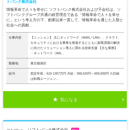
トバンク株式会社
情報革命で人々を幸せに ソフトバンク株式会社および子会社は、ソ
フトバンクグループ共通の経営理念である「情報革命で人々を幸せ
に」という考え方の下、創業以来一貫して、情報革命を通じた人類と
社会への貢献...
仕事内容
【ミッション】 主にネットワーク（WAN／LAN）、クラウド、
セキュリティにおける事業を推進するとともに顧客課題の解決
に向けたソリューション導入に関わる技術支援 【主な業務】
・ネットワーク（WA...
勤務地
東京都港区
給与
想定年収：610-1357万円 月給：368,625円～659,000円 ※詳細
は転職エージェン...
気になる
ソフトバンク株式会社
New