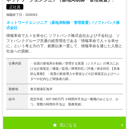
正社員
掲載終了日：2026/9/2
ネットワークエンジニア（基地局制御・管理装置）/ソフトバンク株
式会社
情報革命で人々を幸せに ソフトバンク株式会社および子会社は、ソ
フトバンクグループ共通の経営理念である「情報革命で人々を幸せ
に」という考え方の下、創業以来一貫して、情報革命を通じた人類と
社会への貢献...
仕事内容
・全国の基地局を制御／管理する装置（システム）の導入にお
ける計画策定／構築／監視／障害対応／評価／保全対応 【具体
的な業務】 ・装置の新規導入や更改などの計画策定およびベン
ダーや社内など関係者の調...
勤務地
東京都港区海岸
給与
想定年収：607-990万円 ※時間外手当は一般職のみとなり、か
つ、実際の時間外手当は、勤務実績...
気になる