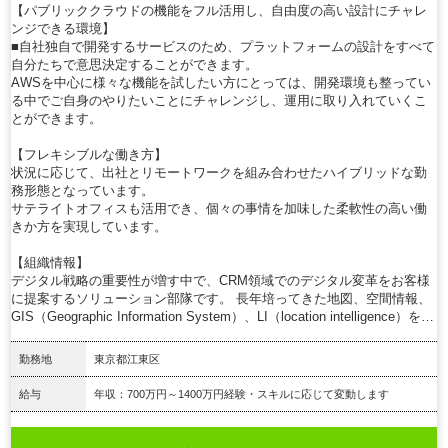
【パブリッククラウドの機能をフル活用し、自由度の高い設計にチャレ
ンジできる環境】
■自社独自で開発するサービスのため、プラットフォームの設計をすべて
自分たちで意思決定することができます。
AWSを中心に様々な機能を試したい方にとっては、開発環境も整ってい
る中でご自身のやりたいことにチャレンジし、運用に取り入れていくこ
とができます。
【フレキシブルな働き方】
状況に応じて、出社とリモートワークを組み合わせたハイブリッドな勤
務形態となっています。
サテライトオフィスも活用でき、個々の事情を加味した柔軟性の高い働
きか方を実現しています。
【組織情報】
デジタル戦略の重要性が増す中で、CRM領域でのデジタル変革をお客様
に提案するソリューション部隊です。 長年培ってきた地図、空間情報、
GIS（Geographic Information System）、LI（location intelligence）を…
勤務地
東京都江東区
給与
年収：700万円～1400万円経験・スキルに応じて変動します