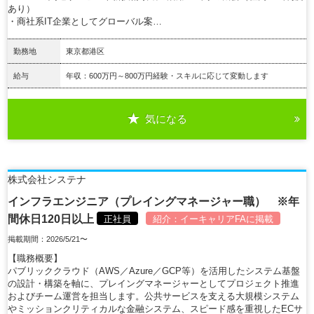
あり）
・商社系IT企業としてグローバル案…
勤務地
東京都港区
給与
年収：600万円～800万円経験・スキルに応じて変動します
気になる
詳細を見る
株式会社システナ
インフラエンジニア（プレイングマネージャー職） ※年
間休日120日以上
正社員
紹介：
イーキャリアFA
に掲載
掲載期間：2026/5/21〜
【職務概要】
パブリッククラウド（AWS／Azure／GCP等）を活用したシステム基盤
の設計・構築を軸に、プレイングマネージャーとしてプロジェクト推進
およびチーム運営を担当します。公共サービスを支える大規模システム
やミッションクリティカルな金融システム、スピード感を重視したECサ