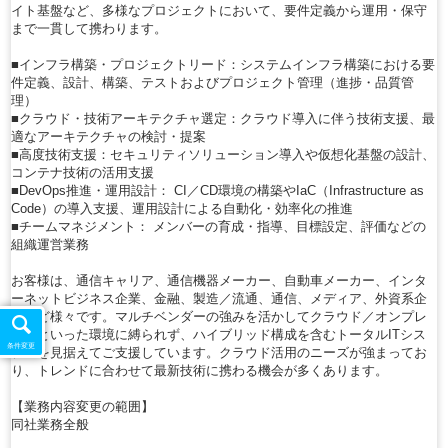
イト基盤など、多様なプロジェクトにおいて、要件定義から運用・保守
まで一貫して携わります。
■インフラ構築・プロジェクトリード：システムインフラ構築における要
件定義、設計、構築、テストおよびプロジェクト管理（進捗・品質管
理）
■クラウド・技術アーキテクチャ選定：クラウド導入に伴う技術支援、最
適なアーキテクチャの検討・提案
■高度技術支援：セキュリティソリューション導入や仮想化基盤の設計、
コンテナ技術の活用支援
■DevOps推進・運用設計： CI／CD環境の構築やIaC（Infrastructure as
Code）の導入支援、運用設計による自動化・効率化の推進
■チームマネジメント： メンバーの育成・指導、目標設定、評価などの
組織運営業務
お客様は、通信キャリア、通信機器メーカー、自動車メーカー、インタ
ーネットビジネス企業、金融、製造／流通、通信、メディア、外資系企
業など様々です。マルチベンダーの強みを活かしてクラウド／オンプレ
ミスといった環境に縛られず、ハイブリッド構成を含むトータルITシス
条件変更
テムを見据えてご支援しています。クラウド活用のニーズが強まってお
り、トレンドに合わせて最新技術に携わる機会が多くあります。
【業務内容変更の範囲】
同社業務全般