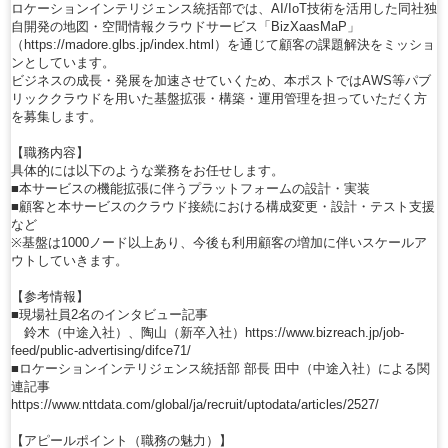
ロケーションインテリジェンス統括部では、AI/IoT技術を活用した同社独
自開発の地図・空間情報クラウドサービス「BizXaasMaP」
（https://madore.glbs.jp/index.html）を通じて顧客の課題解決をミッショ
ンとしています。
ビジネスの成長・発展を加速させていくため、本ポストではAWS等パブ
リッククラウドを用いた基盤拡張・構築・運用管理を担っていただく方
を募集します。
【職務内容】
具体的には以下のような業務をお任せします。
■本サービスの機能拡張に伴うプラットフォームの設計・実装
■顧客と本サービスのクラウド接続における構成変更・設計・テスト支援
など
※基盤は1000ノード以上あり、今後も利用顧客の増加に伴いスケールア
ウトしていきます。
【参考情報】
■現場社員2名のインタビュー記事
鈴木（中途入社）、陶山（新卒入社）https://www.bizreach.jp/job-
feed/public-advertising/difce71/
■ロケーションインテリジェンス統括部 部長 田中（中途入社）による関
連記事
https://www.nttdata.com/global/ja/recruit/uptodata/articles/2527/
【アピールポイント（職務の魅力）】