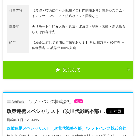
仕事内容
【希望・技術に合った配属／自社内開発あり】業務システム・
インフラエンジニア・組込みソフト開発など
勤務地
★リモート可能★大阪・東京・北海道・福岡・宮崎・鹿児島も
しくはお客様先
給与
【経験に応じて前職給与保証あり！】 月給30万円～60万円 ＋
各種手当 ＋ 残業代100％支給 ...
気になる
ソフトバンク株式会社
New
政策連携スペシャリスト（次世代戦略本部）.
正社員
掲載終了日：2026/9/2
政策連携スペシャリスト（次世代戦略本部）/ソフトバンク株式会社