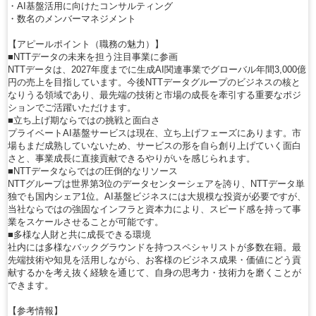
・AI基盤活用に向けたコンサルティング
・数名のメンバーマネジメント
【アピールポイント（職務の魅力）】
■NTTデータの未来を担う注目事業に参画
NTTデータは、2027年度までに生成AI関連事業でグローバル年間3,000億
円の売上を目指しています。今後NTTデータグループのビジネスの核と
なりうる領域であり、最先端の技術と市場の成長を牽引する重要なポジ
ションでご活躍いただけます。
■立ち上げ期ならではの挑戦と面白さ
プライベートAI基盤サービスは現在、立ち上げフェーズにあります。市
場もまだ成熟していないため、サービスの形を自ら創り上げていく面白
さと、事業成長に直接貢献できるやりがいを感じられます。
■NTTデータならではの圧倒的なリソース
NTTグループは世界第3位のデータセンターシェアを誇り、NTTデータ単
独でも国内シェア1位。AI基盤ビジネスには大規模な投資が必要ですが、
当社ならではの強固なインフラと資本力により、スピード感を持って事
業をスケールさせることが可能です。
■多様な人財と共に成長できる環境
社内には多様なバックグラウンドを持つスペシャリストが多数在籍。最
先端技術や知見を活用しながら、お客様のビジネス成果・価値にどう貢
献するかを考え抜く経験を通じて、自身の思考力・技術力を磨くことが
できます。
【参考情報】