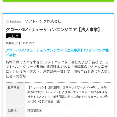
ソフトバンク株式会社
グローバルソリューションエンジニア【法人事業】.
正社員
掲載終了日：2026/9/2
グローバルソリューションエンジニア【法人事業】/ソフトバンク株
式会社
情報革命で人々を幸せに ソフトバンク株式会社および子会社は、ソ
フトバンクグループ共通の経営理念である「情報革命で人々を幸せ
に」という考え方の下、創業以来一貫して、情報革命を通じた人類と
社会への貢献...
仕事内容
【ミッション】 主に国際／国内ネットワーク（WAN）、海外
拠点におけるITインフラおよびガバナンス強化における事業を
推進するとともに、顧客課題の解決に向けたソリューション導
入に関わる技術支援 【主...
勤務地
東京都港区