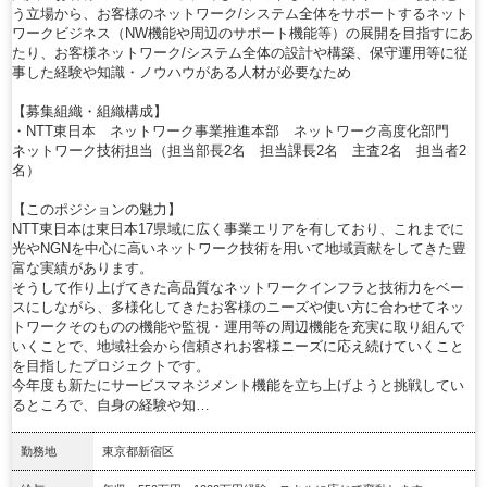
う立場から、お客様のネットワーク/システム全体をサポートするネット
ワークビジネス（NW機能や周辺のサポート機能等）の展開を目指すにあ
たり、お客様ネットワーク/システム全体の設計や構築、保守運用等に従
事した経験や知識・ノウハウがある人材が必要なため
【募集組織・組織構成】
・NTT東日本 ネットワーク事業推進本部 ネットワーク高度化部門
ネットワーク技術担当（担当部長2名 担当課長2名 主査2名 担当者2
名）
【このポジションの魅力】
NTT東日本は東日本17県域に広く事業エリアを有しており、これまでに
光やNGNを中心に高いネットワーク技術を用いて地域貢献をしてきた豊
富な実績があります。
そうして作り上げてきた高品質なネットワークインフラと技術力をベー
スにしながら、多様化してきたお客様のニーズや使い方に合わせてネッ
トワークそのものの機能や監視・運用等の周辺機能を充実に取り組んで
いくことで、地域社会から信頼されお客様ニーズに応え続けていくこと
を目指したプロジェクトです。
今年度も新たにサービスマネジメント機能を立ち上げようと挑戦してい
るところで、自身の経験や知…
勤務地
東京都新宿区