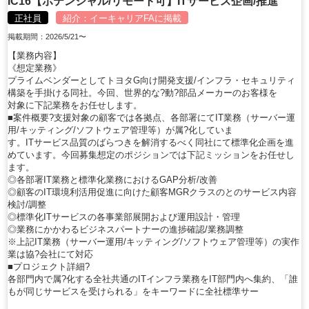
IC16【ポテンシャル/リモート可】ITサービス企画/推進
正社員
紹介：
イーキャリアFA
に掲載
掲載期間：2026/5/21〜
【業務内容】
《想定業務》
プライムベンダーとしてトヨタG向け開発支援/インフラ・セキュリティ
構築を手掛ける同社。今回、世界的な?動?部品メーカーのお客様を
対象に下記業務をお任せします。
■案件概要?支援対象の顧客では各拠点、各部署にてIT業務（サーバー運
用/キッティング/ソフトウェア管理等）が属?化していま
す。ITサービス品質のばらつきを解消するべく同社にて標準化企画を進
めています。今回募集想定のポジションでは下記ミッションをお任せし
ます。
◎各部署IT業務と標準化業務におけるGAP分析/改善
◎顧客のIT環境利活用促進に向けた顧客MGRクラスのとのサービス内容
検討/調整
◎標準化ITサービスの各事業部展開および運用設計・管理
◎業務にかかわるビジネスパートナーの進捗確認/業務調整
※上記IT業務（サーバー運用/キッティング/ソフトウェア管理等）の実作
業は協?会社にて対応
■プロジェクト詳細?
各部門内で属?化する全社共通のITインフラ業務をIT部門内へ集約、「誰
もが同じサービスを受けられる」をキーワードに全社標準サー