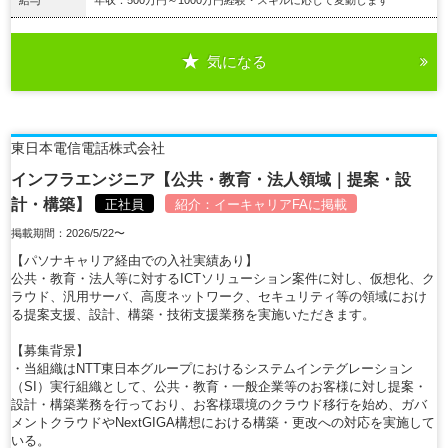
気になる
詳細を見る
東日本電信電話株式会社
インフラエンジニア【公共・教育・法人領域｜提案・設
計・構築】
正社員
紹介：
イーキャリアFA
に掲載
掲載期間：2026/5/22〜
【パソナキャリア経由での入社実績あり】
公共・教育・法人等に対するICTソリューション案件に対し、仮想化、ク
ラウド、汎用サーバ、高度ネットワーク、セキュリティ等の領域におけ
る提案支援、設計、構築・技術支援業務を実施いただきます。
【募集背景】
・当組織はNTT東日本グループにおけるシステムインテグレーション
（SI）実行組織として、公共・教育・一般企業等のお客様に対し提案・
設計・構築業務を行っており、お客様環境のクラウド移行を始め、ガバ
メントクラウドやNextGIGA構想における構築・更改への対応を実施して
いる。