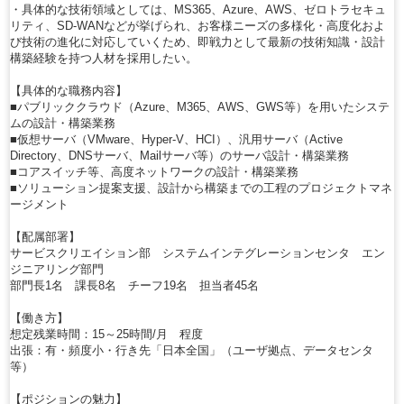
・具体的な技術領域としては、MS365、Azure、AWS、ゼロトラセキュ
リティ、SD-WANなどが挙げられ、お客様ニーズの多様化・高度化およ
び技術の進化に対応していくため、即戦力として最新の技術知識・設計
構築経験を持つ人材を採用したい。
【具体的な職務内容】
■パブリッククラウド（Azure、M365、AWS、GWS等）を用いたシステ
ムの設計・構築業務
■仮想サーバ（VMware、Hyper-V、HCI）、汎用サーバ（Active
Directory、DNSサーバ、Mailサーバ等）のサーバ設計・構築業務
■コアスイッチ等、高度ネットワークの設計・構築業務
■ソリューション提案支援、設計から構築までの工程のプロジェクトマネ
ージメント
【配属部署】
サービスクリエイション部 システムインテグレーションセンタ エン
ジニアリング部門
部門長1名 課長8名 チーフ19名 担当者45名
【働き方】
想定残業時間：15～25時間/月 程度
出張：有・頻度小・行き先「日本全国」（ユーザ拠点、データセンタ
等）
【ポジションの魅力】