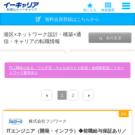
転職ならイーキャリア
気になる
検索履歴
無料会員登録はこちらから
港区×ネットワーク設計・構築×通
条件変更
信・キャリアの転職情報
ITに興味がある、でも不安…そんなあなたも歓迎！未経験歓迎／リモー
トワーク案件あり
前の
1
30
2
件
次の
30
件
PR
株式会社フジワーク
ITエンジニア（開発・インフラ）◆前職給与保証あり／