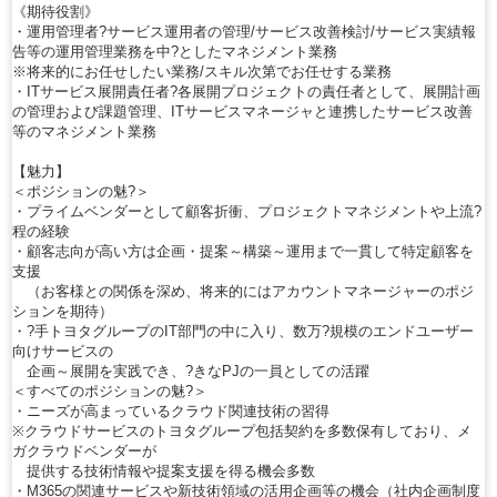
《期待役割》
・運用管理者?サービス運用者の管理/サービス改善検討/サービス実績報
告等の運用管理業務を中?としたマネジメント業務
※将来的にお任せしたい業務/スキル次第でお任せする業務
・ITサービス展開責任者?各展開プロジェクトの責任者として、展開計画
の管理および課題管理、ITサービスマネージャと連携したサービス改善
等のマネジメント業務
【魅力】
＜ポジションの魅?＞
・プライムベンダーとして顧客折衝、プロジェクトマネジメントや上流?
程の経験
・顧客志向が高い方は企画・提案～構築～運用まで一貫して特定顧客を
支援
（お客様との関係を深め、将来的にはアカウントマネージャーのポジ
ションを期待）
・?手トヨタグループのIT部門の中に入り、数万?規模のエンドユーザー
向けサービスの
企画～展開を実践でき、?きなPJの一員としての活躍
＜すべてのポジションの魅?＞
・ニーズが高まっているクラウド関連技術の習得
※クラウドサービスのトヨタグループ包括契約を多数保有しており、メ
ガクラウドベンダーが
提供する技術情報や提案支援を得る機会多数
・M365の関連サービスや新技術領域の活用企画等の機会（社内企画制度