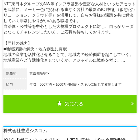
NTT東日本グループのNW等インフラ基盤や豊富な人材といったアセット
を武器に、メーカー色に捉われる事なく各社の最新のICT技術（仮想化ソ
リューション、クラウド等）を活用して、自らお客様の課題を共に解決
していく非常にやりがいのある職場です。
自治体・公共等を中心とした大規模プロジェクトに対し、自らがリーダ
となってチャレンジしたい方、ご応募お待ちしております。
【同社の魅力】
■地域課題の解決・地方創生に貢献
地域の産業を活性化させることで、地域内の経済循環を起こしていく。
地域産業をどう活性化させていくか、アジャイルに戦略を考え、…
勤務地
東京都新宿区
給与
年収：500万円～1000万円経験・スキルに応じて変動します
気になる
詳細を見る
株式会社豊通シスコム