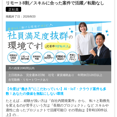
リモート8割／スキルに合った案件で活躍／転勤なし
正社員
掲載終了日：2026/8/20
月の残業20時間以内
土日祝休み
完全週休2日制
社宅・家賃補助あり
年間休日120日以上
在宅勤務・リモートワークあり
【今度は“働き方”にこだわっていい】AI・IoT・クラウド案件も多
数！あなたの価値を無駄にしない環境
たとえば… 経験が浅い方は『自社内開発案件』から、 転々と勤務先
を変えるのが苦手という方は『長期のプロジェクト』など スキルや
適性に合ったプロジェクトで活躍可能◎ その理由は【常時100件以
上】の...