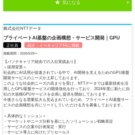
気になる
詳細を見る
株式会社NTTデータ
プライベートAI基盤の企画構想・サービス開発｜GPU
正社員
紹介：
イーキャリアFA
に掲載
掲載期間：2026/5/29〜
【パソナキャリア経由での入社実績あり】
＜採用背景＞
社会的にAI活用が促進されている中で、AI開発を支えるためのGPU基盤
開発サービスのニーズが上昇しております。
このような社会的ニーズの高まりを受け、NTTデータでは最新技術を活
用したGPU基盤サービスの開発強化を行っており、2024年度に新たに自
社の大規模GPUサービスを企画し提供を開始しております。
今後さらなる需要拡大も見込まれているため、プライベートAI基盤サー
ビスの企画構想を共にリードしていただける方を募集しております。
＜具体的なミッション＞
・マーケットやニーズ分析を基にしたソリューション戦略策定
・サービスの立案や計画策定・実行
・サービス導入に向けたプリセールス