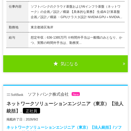
仕事内容
ソフトバンクのクラウド基盤およびAIインフラ基盤（ネットワ
ーク）の企画／設計／構築 【具体的な業務】 生成AI 計算基盤
企画／設計／構築 ・GPUクラスタ設計 NVIDIA GPU＋NVIDIA...
勤務地
東京都港区海岸
給与
想定年収：636-1385万円 ※時間外手当は一般職のみとなり、か
つ、実際の時間外手当は、勤務実...
気になる
ソフトバンク株式会社
New
ネットワークソリューションエンジニア（東京）【法人
統括】.
正社員
掲載終了日：2026/9/2
ネットワークソリューションエンジニア（東京）【法人統括】/ソフ