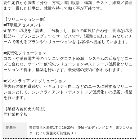
要件定義から調査／分析、方式／運用設計、構築、テスト、維持／管理
まで一貫した仕事に、裁量を持って働く事が可能です。
【ソリューション一例】
■IT環境アセスメント
企業のIT環境を「調査」「分析」し、個々の環境に合わせ、最適な環境
状態を「プランニング」するサービスです。課題に合わせ、あなたとチ
ームで考えるプランやソリューションを お客様へ提案していきます。
■仮想化ソリューション
コストや消費電力等のランニングコスト軽減、システムの延命などニー
ズに合わせ、サーバー仮想化ソリューションやストレージ仮想化ソリュ
ーションの提案、構築を行います。最先端の技術に触れられます。
■シンクライアントソリューション
災害時の業務継続や、セキュリティ向上などのニーズに対するソリュー
ションとして、シンクライアント（デスクトップ仮想化）の提案、構築
を行います。
【業務内容変更の範囲】
同社業務全般
勤務地
東京都港区海岸1丁目2番20号 汐留ビルディング 14F ※プロジェ
クトにより変更の可能性あり J…