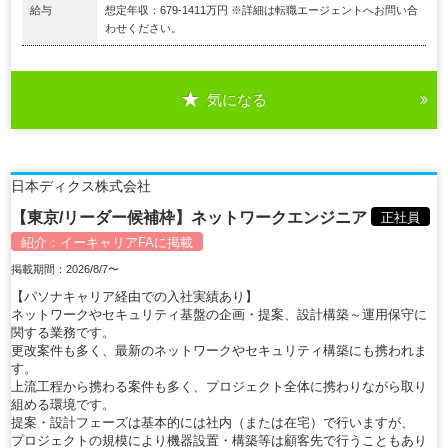
給与
想定年収：679-1411万円 ※詳細は転職エージェントへお問い合
わせください。
気になる
日本ディクス株式会社
【東京/リーダー候補枠】ネットワークエンジニア
正社員
紹介：
イーキャリアFA
に掲載
掲載期間：2026/8/7〜
【パソナキャリア経由での入社実績あり】
ネットワークやセキュリティ基盤の企画・提案、設計構築～運用保守に
関する業務です。
更改案件も多く、最新のネットワークやセキュリティ構築にも携われま
す。
上流工程から携わる案件も多く、プロジェクト全体に携わりながら取り
組める環境です。
提案・設計フェーズは基本的には社内（または在宅）で行いますが、
プロジェクトの規模により機器設置・構築等は顧客先で行うこともあり