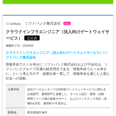
ソフトバンク株式会社
New
クラウドインフラエンジニア（法人向けゲートウェイサ
ービス）.
正社員
掲載終了日：2026/9/2
クラウドインフラエンジニア（法人向けゲートウェイサービス）/ソ
フトバンク株式会社
情報革命で人々を幸せに ソフトバンク株式会社および子会社は、ソ
フトバンクグループ共通の経営理念である「情報革命で人々を幸せ
に」という考え方の下、創業以来一貫して、情報革命を通じた人類と
社会への貢献...
仕事内容
自社データセンターでのNW系ゲートウェイサービスに関わる
企画部門、運用部門と連携した、サービス設計・開発・試験・
商用リリース後の提案サポート、およびメンテナンス対応（各
種EoL対応、脆弱性や不具合な...
勤務地
東京都港区海岸