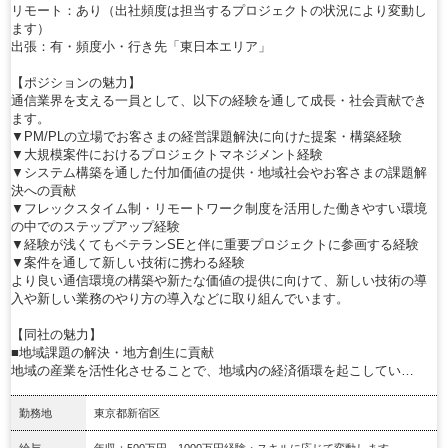
リモート：あり（出社頻度は担当するプロジェクトの状況により変動し
ます）
出張：有・頻度小・行き先「東日本エリア」
【ポジションの魅力】
通信業界を支える一員として、以下の経験を通して成長・社会貢献でき
ます。
▼PM/PLの立場でお客さまの経営課題解決に向けた提案・構築経験
▼大規模案件におけるプロジェクトマネジメント経験
▼システム構築を通した付加価値の提供・地域社会やお客さまの課題解
決への貢献
▼フレックスタイム制・リモートワーク制度を活用した働きやすい環境
の中でのステップアップ経験
▼経験が浅くてもベテランSEと伴に重要プロジェクトに参画する経験
▼案件を通して新しい技術に携わる経験
より良い通信環境の構築や新たな価値の提供に向けて、新しい技術の導
入や新しい業務のやり方の導入などに取り組んでいます。
【同社の魅力】
■地域課題の解決・地方創生に貢献
地域の産業を活性化させることで、地域内の経済循環を起こしてい…
勤務地
東京都新宿区
給与
年収：500万円～1000万円経験・スキルに応じて変動します