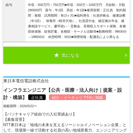
給与
年収：500万円～750万円■年収：500万～1000万円 月給制：月額
280000円 賞与：年2回 昇給：年1回■雇用形態：正社員 契約期
間：無期 試用期間：有(3ヶ月)■福利厚生：社員持株会、健康診断
（年1回）、保養所（軽井沢他）、社員貸付金、確定拠出年金、健
康相談サービス、慶弔祝い・見舞金、長期収入サポート保険、各種
団体保険、財形貯蓄、各種部・サークル活動等■勤務時間：9時00分
～18時00分 休憩時間：60分■喫煙情報：配属先により異なる
気になる
詳細を見る
東日本電信電話株式会社
インフラエンジニア【公共・医療・法人向け｜提案・設
計・構築】
正社員
紹介：
イーキャリアFA
に掲載
掲載期間：2026/5/22〜
【パソナキャリア経由での入社実績あり】
【募集背景】
NTT東日本は「地域の未来を支えるソーシャルイノベーション企業」と
して、現場第一線で活動する社員の高い地域密着力、エンジニアリング