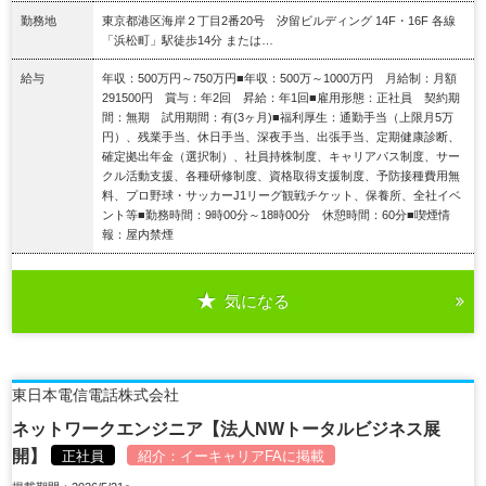
勤務地
東京都港区海岸２丁目2番20号 汐留ビルディング 14F・16F 各線
「浜松町」駅徒歩14分 または…
給与
年収：500万円～750万円■年収：500万～1000万円 月給制：月額
291500円 賞与：年2回 昇給：年1回■雇用形態：正社員 契約期
間：無期 試用期間：有(3ヶ月)■福利厚生：通勤手当（上限月5万
円）、残業手当、休日手当、深夜手当、出張手当、定期健康診断、
確定拠出年金（選択制）、社員持株制度、キャリアパス制度、サー
クル活動支援、各種研修制度、資格取得支援制度、予防接種費用無
料、プロ野球・サッカーJ1リーグ観戦チケット、保養所、全社イベ
ント等■勤務時間：9時00分～18時00分 休憩時間：60分■喫煙情
報：屋内禁煙
気になる
詳細を見る
東日本電信電話株式会社
ネットワークエンジニア【法人NWトータルビジネス展
開】
正社員
紹介：
イーキャリアFA
に掲載