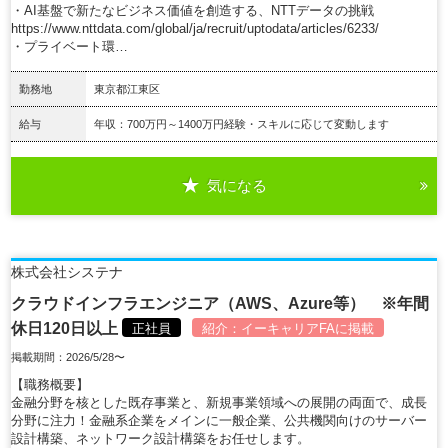
・AI基盤で新たなビジネス価値を創造する、NTTデータの挑戦
https://www.nttdata.com/global/ja/recruit/uptodata/articles/6233/
・プライベート環…
勤務地
東京都江東区
給与
年収：700万円～1400万円経験・スキルに応じて変動します
気になる
詳細を見る
株式会社システナ
クラウドインフラエンジニア（AWS、Azure等） ※年間
休日120日以上
正社員
紹介：
イーキャリアFA
に掲載
掲載期間：2026/5/28〜
【職務概要】
金融分野を核とした既存事業と、新規事業領域への展開の両面で、成長
分野に注力！金融系企業をメインに一般企業、公共機関向けのサーバー
設計構築、ネットワーク設計構築をお任せします。