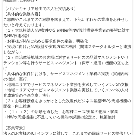
掲載期間：2026/5/21〜
【パソナキャリア経由での入社実績あり】
【具体的な業務内容】
ご志向やこれまでのご経験を踏まえて、下記いずれかの業務をお任せし
たいと考えております。
（１）大規模法人NW案件やSIer/NIer等NW設計構築事業者の要望に対す
るNW技術検討
・お客様がNWに求める要求条件の定義、明確化
・実現に向けたNW設計や実現方式の検討（関連ステークホルダーと連携
しながら）
（２）自治体等地域のお客様に対するサービスの品質マネジメントやリ
テンション等を行うサービスマネジメント（保守・運用）機能の立ち上
げ
・具体的な案件における、サービスマネジメント業務の実践（実施内容
の検討、実行）
・地域エリアでサービスマネジメント業務を実践していくメンバの支援
・地域エリアでサービスマネジメント業務を実践していくメンバの人材
育成施策の企画立案、実行
（３）お客様接点をきっかけとした次世代ビジネス基盤NWや周辺機能の
開発・向上推進
・（１）（２）の活動を通じた、お客様ニーズ/要望の把握・収集
・NWや周辺機能に不足している機能や課題の設定と、施策検討
【募集背景】
法人のお客様のICTインフラに対して、これまでの回線サービス提供とい