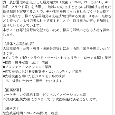
力、及び通信を起点とした最先端のICT技術（IOWN、ローカル5G、AI、
IoT、クラウド等）を活用し、地域のみなさまとともに課題解決を超えた
価値創造を実現することで、夢や希望を感じられる社会づくりを目指す
ICT企業です。様々な業界知見や先端技術に関する知識・スキル・経験な
どを持っている技術者人材を拡充することで、取り組みの更なる加速を
図りたいと考えています。
本ポストは専門分野特化型でないため、幅広く即戦力となる人材を募集
します。
【具体的な職務内容】
大規模案件（公共・教育・医療分野等）における以下業務を担当いただ
きます。
■インフラ（NW・クラウド・サーバ・セキュリティ・ローカル5G）業務
■提案・要件定義・設計・構築
■プロジェクトマネジメント業務
■顧客提案における技術支援・コンサルティング業務
■先端技術を用いたビジネスモデルの検討
※ご経験に合わせて担当いただきます。
【配属部署】
マーケティング統括本部 ビジネスイノベーション本部
※詳細な配属先/部につきましては1次面接後に決定となります。
【働き方】
想定残業時間：20～25時間/月 程度