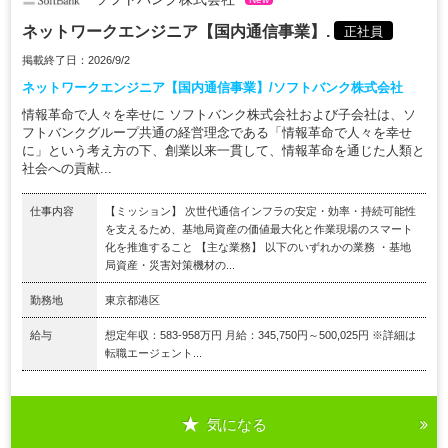
ネットワークエンジニア【国内通信事業】.
正社員
掲載終了日：2026/9/2
ネットワークエンジニア【国内通信事業】/ソフトバンク株式会社
情報革命で人々を幸せに ソフトバンク株式会社および子会社は、ソ
フトバンクグループ共通の経営理念である「情報革命で人々を幸せ
に」という考え方の下、創業以来一貫して、情報革命を通じた人類と
社会への貢献...
仕事内容
【ミッション】 次世代通信インフラの安定・効率・持続可能性
を支えるため、基地局資産の価値最大化と作業現場のスマート
化を推進すること 【主な業務】 以下のいずれかの業務 ・基地
局資産・災害対策機材の...
勤務地
東京都港区
給与
想定年収：583-958万円 月給：345,750円～500,025円 ※詳細は
転職エージェント...
気になる