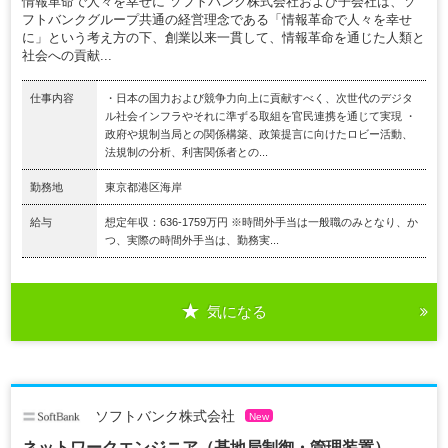
情報革命で人々を幸せに ソフトバンク株式会社および子会社は、ソ
フトバンクグループ共通の経営理念である「情報革命で人々を幸せ
に」という考え方の下、創業以来一貫して、情報革命を通じた人類と
社会への貢献...
仕事内容
・日本の国力および競争力向上に貢献すべく、次世代のデジタ
ル社会インフラやそれに準ずる取組を官民連携を通じて実現 ・
政府や規制当局との関係構築、政策提言に向けたロビー活動、
法規制の分析、利害関係者との...
勤務地
東京都港区海岸
給与
想定年収：636-1759万円 ※時間外手当は一般職のみとなり、か
つ、実際の時間外手当は、勤務実...
気になる
ソフトバンク株式会社
New
ネットワークエンジニア（基地局制御・管理装置）.