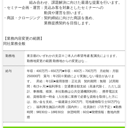
組み合わせ、課題解決に向けた最適な提案を行います。
・セミナー企画・運営：見込み客を対象としたセミナーへの
動員や運営を担います。
・商談・クロージング：契約締結に向けた商談を進め、
業務提携契約を目指します。
【業務内容変更の範囲】
同社業務全般
勤務地
東京都のいずれかの支店※ご本人の希望考慮 配属先によります。
勤務地変更の範囲:勤務地からの変更はな…
給与
年収：400万円～650万円■年収：400万～700万円 月給制：月額
250000円 賞与：年2回※業績により実施しない場合がありま
す。 昇給：年1回■雇用形態：正社員 契約期間：無期 試用期
間：有(3ヶ月)■福利厚生：交通費全額支給（高速代除く、ただし設
計、事務職、積算、本社勤務は公共交通機関利用）、携帯電話支
給、資格取得一時金（入社後に業務で必要な資格を取得した方に
は、祝い金を支給。一級建築士200万円、宅地建物取引士50万円な
ど）、福利厚生施設の利用（国内外）、社員旅行（7月予定）■勤務
時間：9時30分～18時30分 休憩時間：60分■喫煙情報：敷地内禁
煙