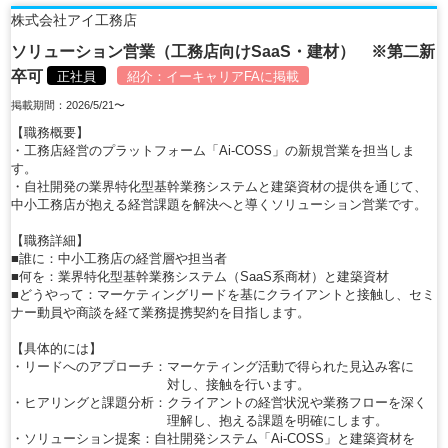
株式会社アイ工務店
ソリューション営業（工務店向けSaaS・建材） ※第二新
卒可
正社員
紹介：
イーキャリアFA
に掲載
掲載期間：2026/5/21〜
【職務概要】
・工務店経営のプラットフォーム「Ai-COSS」の新規営業を担当しま
す。
・自社開発の業界特化型基幹業務システムと建築資材の提供を通じて、
中小工務店が抱える経営課題を解決へと導くソリューション営業です。
【職務詳細】
■誰に：中小工務店の経営層や担当者
■何を：業界特化型基幹業務システム（SaaS系商材）と建築資材
■どうやって：マーケティングリードを基にクライアントと接触し、セミ
ナー動員や商談を経て業務提携契約を目指します。
【具体的には】
・リードへのアプローチ：マーケティング活動で得られた見込み客に
対し、接触を行います。
・ヒアリングと課題分析：クライアントの経営状況や業務フローを深く
理解し、抱える課題を明確にします。
・ソリューション提案：自社開発システム「Ai-COSS」と建築資材を