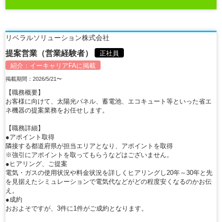
リベラルソリューション株式会社
提案営業（営業経験者）
正社員
紹介：
イーキャリアFA
に掲載
掲載期間：2026/5/21〜
【職務概要】
お客様に向けて、太陽光パネル、蓄電池、エコキュート等といった省エ
ネ機器の提案業務をお任せします。
【職務詳細】
●アポイント取得
隣接する都道府県が担当エリアとなり、アポイントを取得
※強引にアポイントを取ってもらうなどはございません。
●ヒアリング、ご提案
電気・ガスの使用状況や料金状況を詳しくヒアリングし20年～30年と先
を見据えたシミュレーションで電気代などがどの程度安くなるのかお伝
え。
●成約
おおよそですが、3件に1件がご成約となります。