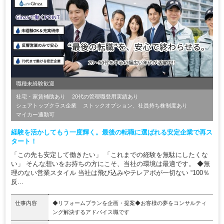
職種未経験歓迎
社宅・家賃補助あり
20代の管理職登用実績あり
シェアトップクラス企業
ストックオプション、社員持ち株制度あり
マイカー通勤可
経験を活かしてもう一度輝く。最後の転職に選ばれる安定企業で再ス
タート！
「この先も安定して働きたい」 「これまでの経験を無駄にしたくな
い」 そんな想いをお持ちの方にこそ、当社の環境は最適です。 ◆無
理のない営業スタイル 当社は飛び込みやテレアポが一切ない “100％
反...
仕事内容
◆リフォームプランを企画・提案◆お客様の夢をコンサルティ
ング解決するアドバイス職です