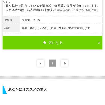
ん）。
・昨今弊社で注力している物流施設・倉庫等の物件が増えております。
・東京本店の他、名古屋/埼玉/京葉支社や荻窪/鷺沼出張所が拠点です。
勤務地
東京都千代田区
給与
年収：400万円～750万円経験・スキルに応じて変動します
気になる
詳細を見る
前の
1
30
件
次の
30
件
あなたにオススメの求人