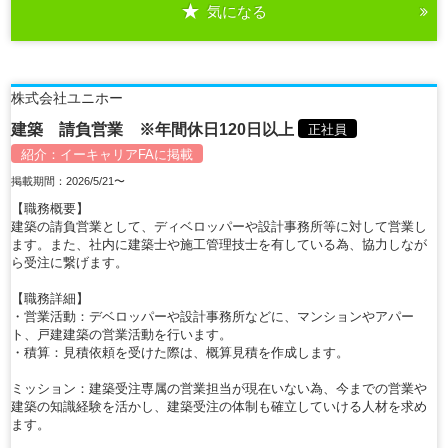
気になる
株式会社ユニホー
建築 請負営業 ※年間休日120日以上
正社員
紹介：
イーキャリアFA
に掲載
掲載期間：2026/5/21〜
【職務概要】
建築の請負営業として、ディベロッパーや設計事務所等に対して営業し
ます。また、社内に建築士や施工管理技士を有している為、協力しなが
ら受注に繋げます。
【職務詳細】
・営業活動：デベロッパーや設計事務所などに、マンションやアパー
ト、戸建建築の営業活動を行います。
・積算：見積依頼を受けた際は、概算見積を作成します。
ミッション：建築受注専属の営業担当が現在いない為、今までの営業や
建築の知識経験を活かし、建築受注の体制も確立していける人材を求め
ます。