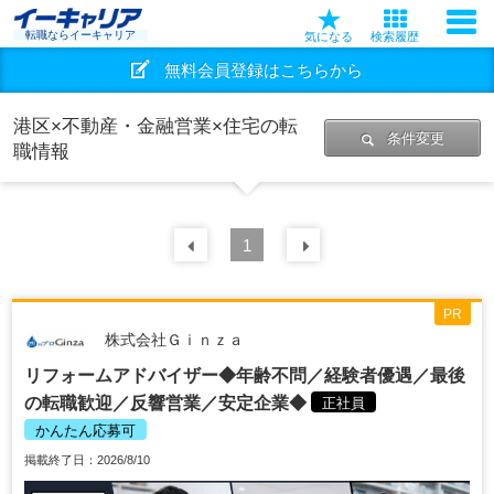
転職ならイーキャリア
気になる
検索履歴
無料会員登録はこちらから
港区×不動産・金融営業×住宅の転
条件変更
職情報
前の
1
30
件
次の
30
件
PR
株式会社Ｇｉｎｚａ
リフォームアドバイザー◆年齢不問／経験者優遇／最後
の転職歓迎／反響営業／安定企業◆
正社員
かんたん応募可
掲載終了日：2026/8/10