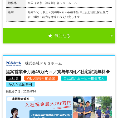
勤務地
全国（東京、神奈川）各ショールーム
給与
月給27万円以上＋賞与年2回＋各種手当 ※上記は最低保証額で
す。経験・能力を考慮のうえ決定します...
気になる
株式会社ＰＧＳホーム
提案営業◆月給45万円～／賞与年3回／社宅家賃無料◆
正社員
WEB面接可能企業
自己紹介ムービー推奨求人
かんたん応募可
掲載終了日：2026/8/24