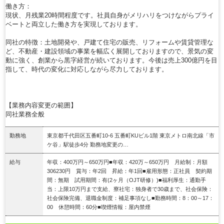
働き方：
現状、月残業20時間程度です。社員自身がメリハリをつけながらプライ
ベートと両立した働き方を実現しております。
同社の特徴：土地開発や、戸建て住宅の販売、リフォームや賃貸管理な
ど、不動産・建設領域の事業を幅広く展開しておりますので、景気の変
動に強く、創業から黒字経営が続いております。今後は売上300億円を目
指して、時代の変化に対応しながら尽力しております。
【業務内容変更の範囲】
同社業務全般
勤務地
東京都千代田区五番町10-6 五番町KUビル1階 東京メトロ南北線「市
ケ谷」駅徒歩4分 勤務地変更の…
給与
年収：400万円～650万円■年収：420万～650万円 月給制：月額
306230円 賞与：年2回 昇給：年1回■雇用形態：正社員 契約期
間：無期 試用期間：有(2ヶ月（OJT研修）)■福利厚生：通勤手
当：上限10万円まで支給、寮社宅：独身者で30歳まで、社会保険：
社会保険完備、退職金制度：補足事項なし■勤務時間：8：00～17：
00 休憩時間：60分■喫煙情報：屋内禁煙