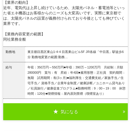
【業界の動向】
近年、電気代は上昇し続けているため、太陽光パネル・蓄電池等といっ
た省エネ機器はお客様からのニーズも大変高いです。実際に東京都で
は、太陽光パネルの設置が義務付けられており今後としても伸びていく
業界です。
【業務内容変更の範囲】
同社業務全般
勤務地
東京都目黒区東山1-4-4 目黒東山ビル5F JR各線「中目黒」駅徒歩6
分 勤務地変更の範囲:勤務…
給与
年収：350万円～550万円■年収：390万～1200万円 月給制：月額
280000円 賞与：有 昇給：年4回■雇用形態：正社員 契約期間：
無期 試用期間：有(3ヶ月)■福利厚生：交通費支給／家族手当／住
宅手当／ 資格手当／企業年金制度／健康診断／ユニホーム貸与あり
／社員旅行／健康促進プログラム■勤務時間：9：00～19：00 休憩
時間：120分■喫煙情報：屋内原則禁煙（喫煙室あり）
気になる
詳細を見る