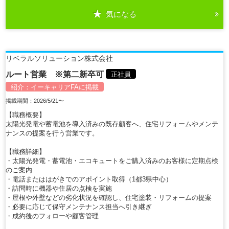
気になる
詳細を見る
リベラルソリューション株式会社
ルート営業 ※第二新卒可
正社員
紹介：
イーキャリアFA
に掲載
掲載期間：2026/5/21〜
【職務概要】
太陽光発電や蓄電池を導入済みの既存顧客へ、住宅リフォームやメンテ
ナンスの提案を行う営業です。
【職務詳細】
・太陽光発電・蓄電池・エコキュートをご購入済みのお客様に定期点検
のご案内
・電話またははがきでのアポイント取得（1都3県中心）
・訪問時に機器や住居の点検を実施
・屋根や外壁などの劣化状況を確認し、住宅塗装・リフォームの提案
・必要に応じて保守メンテナンス担当へ引き継ぎ
・成約後のフォローや顧客管理