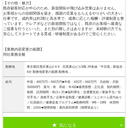
【その他・魅力】
既存顧客対応が中心のため、新規開拓や飛び込み営業はありません。
お客様からの信頼関係を築き、感謝の言葉をもらえるやりがいの大きい
仕事です。成約率は約3割と高水準で、成果に応じた報酬・評価制度も整
っています。テレアポなどの新規開拓ではなく、既存のお客様へ最適な
ご提案を行うといった、また別の難しさはありますが、未経験の方でも
安心してスタートできる育成・研修制度があるのでご安心ください。
【業務内容変更の範囲】
同社業務全般
勤務地
東京都目黒区東山1‐4‐4 目黒東山ビル5階 JR各線「中目黒」駅徒歩
6分 勤務地変更の範囲:勤務地…
給与
年収：400万円～550万円■年収：420万～560万円 月給制：月額
350000円 賞与：有 昇給：年4回■雇用形態：正社員 契約期間：
無期 試用期間：有(3ヶ月)■福利厚生：交通費支給／家族手当／住
宅手当／ 資格手当／企業年金制度／健康診断／ユニホーム貸与あり
／社員旅行／健康促進プログラム■勤務時間：9時～19時 休憩時
間：120分■喫煙情報：屋内原則禁煙（喫煙室あり）
気になる
詳細を見る