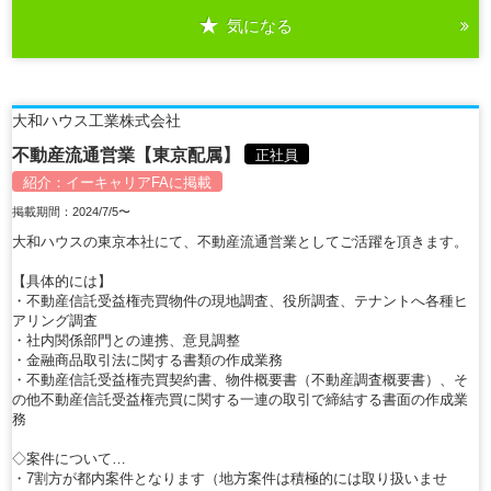
気になる
詳細を見る
大和ハウス工業株式会社
不動産流通営業【東京配属】
正社員
紹介：
イーキャリアFA
に掲載
掲載期間：2024/7/5〜
大和ハウスの東京本社にて、不動産流通営業としてご活躍を頂きます。
【具体的には】
・不動産信託受益権売買物件の現地調査、役所調査、テナントへ各種ヒ
アリング調査
・社内関係部門との連携、意見調整
・金融商品取引法に関する書類の作成業務
・不動産信託受益権売買契約書、物件概要書（不動産調査概要書）、そ
の他不動産信託受益権売買に関する一連の取引で締結する書面の作成業
務
◇案件について…
・7割方が都内案件となります（地方案件は積極的には取り扱いませ