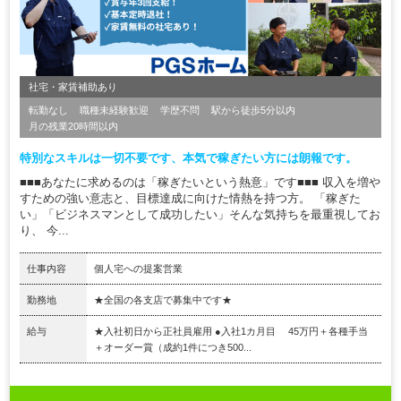
社宅・家賃補助あり
転勤なし
職種未経験歓迎
学歴不問
駅から徒歩5分以内
月の残業20時間以内
特別なスキルは一切不要です、本気で稼ぎたい方には朗報です。
■■■あなたに求めるのは「稼ぎたいという熱意」です■■■ 収入を増や
すための強い意志と、目標達成に向けた情熱を持つ方。 「稼ぎた
い」「ビジネスマンとして成功したい」そんな気持ちを最重視してお
り、 今...
仕事内容
個人宅への提案営業
勤務地
★全国の各支店で募集中です★
給与
★入社初日から正社員雇用 ●入社1カ月目 45万円＋各種手当
＋オーダー賞（成約1件につき500...