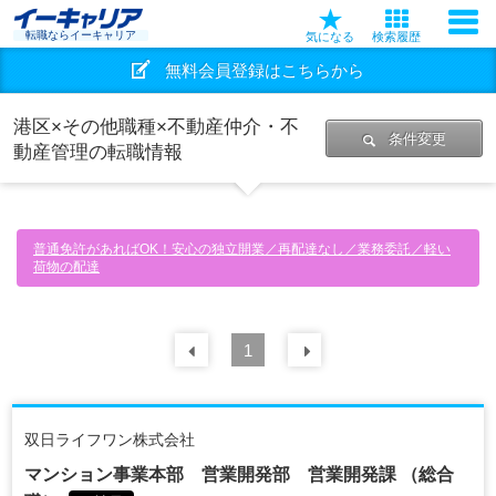
転職ならイーキャリア
気になる
検索履歴
無料会員登録はこちらから
港区×その他職種×不動産仲介・不
条件変更
動産管理の転職情報
普通免許があればOK！安心の独立開業／再配達なし／業務委託／軽い
荷物の配達
前の
1
30
件
次の
30
件
双日ライフワン株式会社
マンション事業本部 営業開発部 営業開発課 （総合