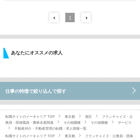
前の
1
30
件
次の
30
件
あなたにオススメの求人
仕事の特徴で絞り込んで探す
転職サイトのイーキャリア TOP
東京都
港区
フランチャイズ・公
務員・団体職員・農林水産関連
その他職種
その他職種
サービス
不動産仲介・不動産管理の転職・求人情報一覧
転職サイトのイーキャリア TOP
東京都
フランチャイズ・公務員・団体