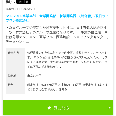
職）.
正社員
掲載終了日：2026/8/14
マンション事業本部 営業開発部 営業開発課 （総合職）/双日ライ
フワン株式会社
・双日グループの安定した経営基盤：同社は、日本有数の総合商社
「双日株式会社」のグループ企業になります。 ・事業の優位性：同
社は分譲マンション、商業ビル、商業施設（ショッピングセンター、
データセンタ...
仕事内容
管理業務の効率化に対する社内企画、提案を行っていただきま
す。 マンション管理業界への知見を深めていただくため、リプ
レイス業務や第三者の管理業務にも携わっていただきます。 ま
ずは下記の補助業務から...
勤務地
東京都港区
給与
想定年収：526-675万円 基本給26～34万円 ※予定年収はあくま
でも目安の金額であり、選考を...
気になる