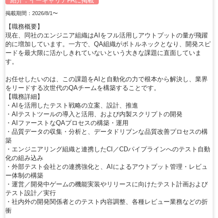
紹介：
イーキャリアFA
に掲載
掲載期間：2026/8/1〜
【職務概要】
現在、同社のエンジニア組織はAIをフル活用しアウトプットの量が飛躍
的に増加しています。一方で、QA組織がボトルネックとなり、開発スピ
ードを最大限に活かしきれていないという大きな課題に直面していま
す。
お任せしたいのは、この課題をAIと自動化の力で根本から解決し、業界
をリードする次世代のQAチームを構築することです。
【職務詳細】
・AIを活用したテスト戦略の立案、設計、推進
・AIテストツールの導入と活用、および内製スクリプトの開発
・AIファーストなQAプロセスの構築・運用
・品質データの収集・分析と、データドリブンな品質改善プロセスの構
築
・エンジニアリング組織と連携したCI／CDパイプラインへのテスト自動
化の組み込み
・外部テスト会社との連携強化と、AIによるアウトプット管理・レビュ
ー体制の構築
・運営／開発中ゲームの機能実装やリリースに向けたテスト計画および
テスト設計／実行
・社内外の開発関係者とのテスト内容調整、各種レビュー業務などの折
衝