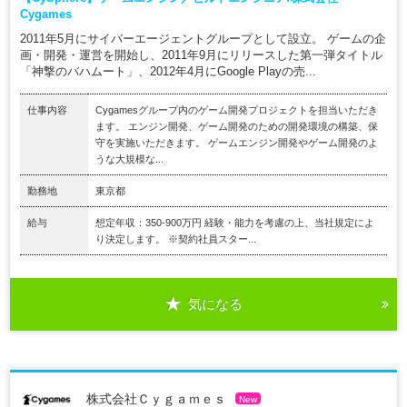
Cygames
2011年5月にサイバーエージェントグループとして設立。 ゲームの企
画・開発・運営を開始し、2011年9月にリリースした第一弾タイトル
「神撃のバハムート」、2012年4月にGoogle Playの売...
仕事内容
Cygamesグループ内のゲーム開発プロジェクトを担当いただき
ます。 エンジン開発、ゲーム開発のための開発環境の構築、保
守を実施いただきます。 ゲームエンジン開発やゲーム開発のよ
うな大規模な...
勤務地
東京都
給与
想定年収：350-900万円 経験・能力を考慮の上、当社規定によ
り決定します。 ※契約社員スター...
気になる
株式会社Ｃｙｇａｍｅｓ
New