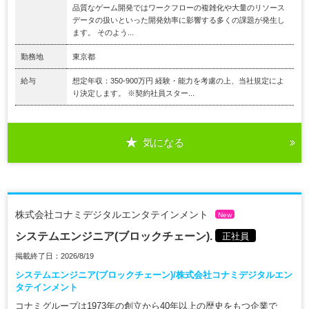
品質なゲーム開発ではワークフローの複雑化や大量のリソース
データの扱いといった開発効率に影響する多くの課題が発生し
ます。 そのよう...
勤務地
東京都
給与
想定年収：350-900万円 経験・能力を考慮の上、当社規定によ
り決定します。 ※契約社員スター...
気になる
株式会社コナミデジタルエンタテインメント
New
システムエンジニア(ブロックチェーン).
正社員
掲載終了日：2026/8/19
システムエンジニア(ブロックチェーン)/株式会社コナミデジタルエン
タテインメント
コナミグループは1973年の創立から40年以上の歴史をもつ企業で