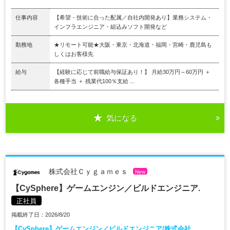
仕事内容
【希望・技術に合った配属／自社内開発あり】業務システム・
インフラエンジニア・組込みソフト開発など
勤務地
★リモート可能★大阪・東京・北海道・福岡・宮崎・鹿児島も
しくはお客様先
給与
【経験に応じて前職給与保証あり！】 月給30万円～60万円 ＋
各種手当 ＋ 残業代100％支給 ...
気になる
株式会社Ｃｙｇａｍｅｓ
New
【CySphere】ゲームエンジン／ビルドエンジニア.
正社員
掲載終了日：2026/8/20
【CySphere】ゲームエンジン／ビルドエンジニア/株式会社