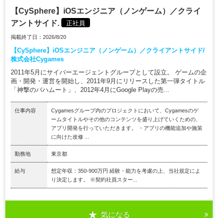
【CySphere】iOSエンジニア（ノンゲーム）／クライ
アントサイド.
正社員
掲載終了日：2026/8/20
【CySphere】iOSエンジニア（ノンゲーム）／クライアントサイド/
株式会社Cygames
2011年5月にサイバーエージェントグループとして設立。 ゲームの企
画・開発・運営を開始し、2011年9月にリリースした第一弾タイトル
「神撃のバハムート」、2012年4月にGoogle Playの売...
仕事内容
Cygamesグループ内のプロジェクトにおいて、Cygamesのゲ
ームタイトルやその他のコンテンツを盛り上げていくための、
アプリ開発を行っていただきます。 ・アプリの機能追加や施策
に向けた改修 ...
勤務地
東京都
給与
想定年収：350-900万円 経験・能力を考慮の上、当社規定によ
り決定します。 ※契約社員スター...
気になる