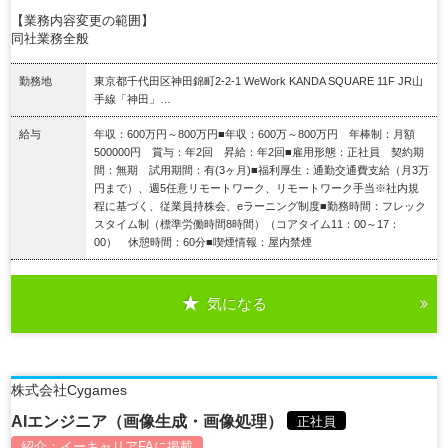
【業務内容変更の範囲】
同社業務全般
勤務地
東京都千代田区神田錦町2-2-1 WeWork KANDA SQUARE 11F JR山
手線「神田」…
給与
年収：600万円～800万円■年収：600万～800万円 年棒制：月額
500000円 賞与：年2回 昇給：年2回■雇用形態：正社員 契約期
間：無期 試用期間：有(3ヶ月)■福利厚生：通勤交通費支給（月3万
円まで）、週5任意リモートワーク、リモートワーク手当※社内規
程に基づく、従業員持株会、eラーニング制度■勤務時間：フレック
スタイム制（標準労働時間8時間）（コアタイム11：00～17：
00） 休憩時間：60分■喫煙情報：屋内禁煙
気になる
詳細を見る
株式会社Cygames
AIエンジニア（画像生成・画像処理）
正社員
紹介：
イーキャリアFA
に掲載