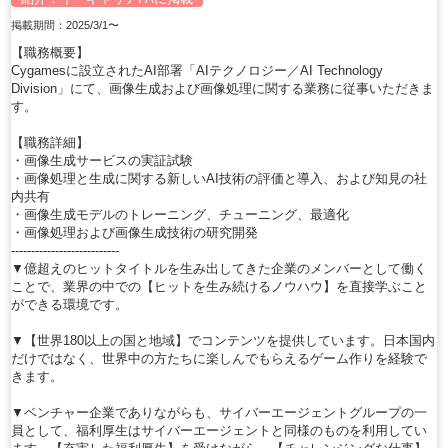
掲載期間：2025/3/1〜
【職務概要】
Cygamesに設立されたAI部署「AIテクノロジー／AI Technology
Division」にて、画像生成および画像処理に関する業務に従事いただきま
す。
【職務詳細】
・画像生成サービスの実証試験
・画像処理と生成に関する新しいAI技術の評価と導入、および知見の社
内共有
・画像生成モデルのトレーニング、チューニング、最適化
・画像処理および画像生成技術の研究開発
---------------------------
▼億超えのヒットタイトルを生み出してきた企業のメンバーとして働く
ことで、業界の中での【ヒットを生み続けるノウハウ】を直接学ぶこと
ができる環境です。
▼【世界180以上の国と地域】でコンテンツを提供しています。日本国内
だけではなく、世界中の方たちに楽しんでもらえるゲーム作りを経験で
きます。
▼ベンチャー企業でありながらも、サイバーエージェントグループの一
員として、福利厚生はサイバーエージェントと同様のものを利用してい