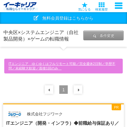
転職ならイーキャリア
気になる
検索履歴
無料会員登録はこちらから
中央区×システムエンジニア（自社
条件変更
製品開発）×ゲームの転職情報
ITエンジニア ゆくゆくはフルリモート可能／完全週休2日制／学歴不
問／未経験大歓迎／面接1回のみ
前の
1
30
件
次の
30
件
PR
株式会社フジワーク
ITエンジニア（開発・インフラ）◆前職給与保証あり／