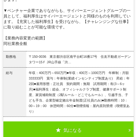
▼ベンチャー企業でありながらも、サイバーエージェントグループの一
員として、福利厚生はサイバーエージェントと同様のものを利用してい
ます。【充実した福利厚生】を受けながら、【チャレンジングな仕事】
に取り組むことが可能な環境です。
【業務内容変更の範囲】
同社業務全般
勤務地
〒150-0036 東京都渋谷区南平台町16番17号 住友不動産ガーデン
タワー15Ｆ JR山手線「渋…
給与
年収：400万円～650万円■年収：400万～1000万円 年棒制：月額
333333円 賞与：年俸制(業績インセンティブ制度あり) 昇給：年
2回■雇用形態：正社員 契約期間：無期 試用期間：有(3～6ヶ
月)■福利厚生：総会、オフィシャルクラブ制度、健康サポート制
度、家賃補助制度（2駅ルール・どこでもルール）、引越手当、子
ども手当、企業型確定拠出年金制度(正社員のみ)■勤務時間：10：
00～19：00 休憩時間：60分■喫煙情報：屋内原則禁煙（喫煙室あ
り）
気になる
詳細を見る