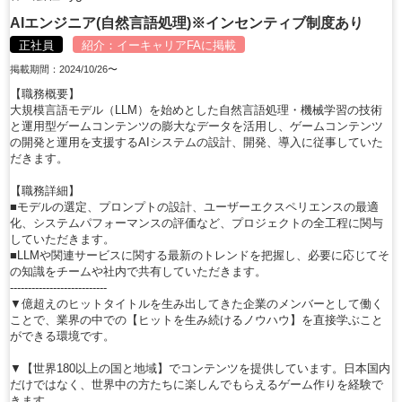
AIエンジニア(自然言語処理)※インセンティブ制度あり
正社員
紹介：
イーキャリアFA
に掲載
掲載期間：2024/10/26〜
【職務概要】
大規模言語モデル（LLM）を始めとした自然言語処理・機械学習の技術
と運用型ゲームコンテンツの膨大なデータを活用し、ゲームコンテンツ
の開発と運用を支援するAIシステムの設計、開発、導入に従事していた
だきます。
【職務詳細】
■モデルの選定、プロンプトの設計、ユーザーエクスペリエンスの最適
化、システムパフォーマンスの評価など、プロジェクトの全工程に関与
していただきます。
■LLMや関連サービスに関する最新のトレンドを把握し、必要に応じてそ
の知識をチームや社内で共有していただきます。
---------------------------
▼億超えのヒットタイトルを生み出してきた企業のメンバーとして働く
ことで、業界の中での【ヒットを生み続けるノウハウ】を直接学ぶこと
ができる環境です。
▼【世界180以上の国と地域】でコンテンツを提供しています。日本国内
だけではなく、世界中の方たちに楽しんでもらえるゲーム作りを経験で
きます。