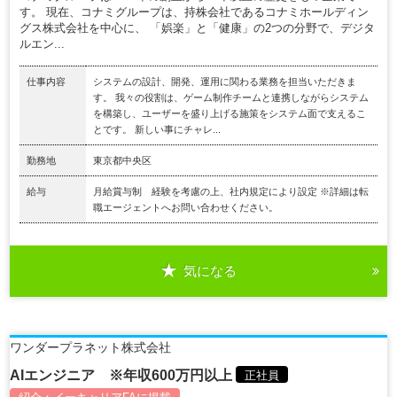
す。 現在、コナミグループは、持株会社であるコナミホールディン
グス株式会社を中心に、 「娯楽」と「健康」の2つの分野で、デジタ
ルエン...
仕事内容
システムの設計、開発、運用に関わる業務を担当いただきま
す。 我々の役割は、ゲーム制作チームと連携しながらシステム
を構築し、ユーザーを盛り上げる施策をシステム面で支えるこ
とです。 新しい事にチャレ...
勤務地
東京都中央区
給与
月給賞与制 経験を考慮の上、社内規定により設定 ※詳細は転
職エージェントへお問い合わせください。
気になる
ワンダープラネット株式会社
AIエンジニア ※年収600万円以上
正社員