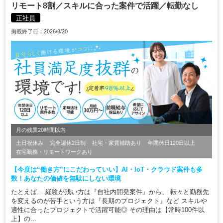
リモート8割／スキルに合った案件で活躍／転勤なし
正社員
掲載終了日：2026/8/20
月の残業20時間以内
土日祝休み
完全週休2日制
社宅・家賃補助あり
年間休日120日以上
在宅勤務・リモートワークあり
【今度は“働き方”にこだわっていい】AI・IoT・クラウド案件も多
数！あなたの価値を無駄にしない環境
たとえば… 経験が浅い方は『自社内開発案件』から、 転々と勤務先
を変えるのが苦手という方は『長期のプロジェクト』など スキルや
適性に合ったプロジェクトで活躍可能◎ その理由は【常時100件以
上】の...