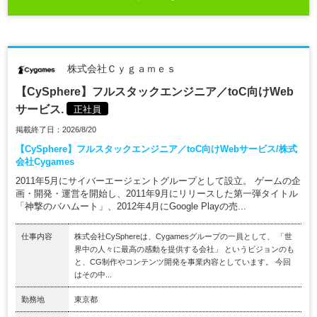
株式会社Ｃｙｇａｍｅｓ
【CySphere】フルスタックエンジニア／toC向けWeb
サービス.
正社員
掲載終了日：2026/8/20
【CySphere】フルスタックエンジニア／toC向けWebサービス/株式
会社Cygames
2011年5月にサイバーエージェントグループとして設立。 ゲームの企
画・開発・運営を開始し、2011年9月にリリースした第一弾タイトル
「神撃のバハムート」、2012年4月にGoogle Playの売...
仕事内容
株式会社CySphereは、Cygamesグループの一員として、 「世
界中の人々に最高の感動を提供する会社」 というビジョンのも
と、CG制作やコンテンツ開発を事業内容としています。 今回
はその中...
勤務地
東京都