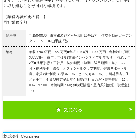
ます。【充実した福利厚生】を受けながら、【チャレンジングな仕事】
に取り組むことが可能な環境です。
【業務内容変更の範囲】
同社業務全般
勤務地
〒150-0036 東京都渋谷区南平台町16番17号 住友不動産ガーデン
タワー15Ｆ JR山手線「渋…
給与
年収：400万円～650万円■年収：400万～1000万円 年棒制：月額
333333円 賞与：年俸制(業績インセンティブ制度あり) 昇給：年
2回■雇用形態：正社員 契約期間：無期 試用期間：有(3～6ヶ
月)■福利厚生：総会、オフィシャルクラブ制度、健康サポート制
度、家賃補助制度（2駅ルール・どこでもルール）、引越手当、子
ども手当、企業型確定拠出年金制度(正社員のみ)■勤務時間：10：
00～19：00 休憩時間：60分■喫煙情報：屋内原則禁煙（喫煙室あ
り）
気になる
詳細を見る
株式会社Cygames