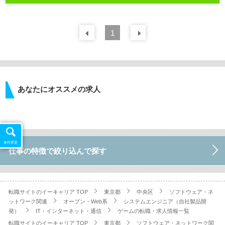
前の
1
30
件
次の
30
件
あなたにオススメの求人
条件変更
仕事の特徴で絞り込んで探す
転職サイトのイーキャリア TOP
東京都
中央区
ソフトウェア・ネ
ットワーク関連
オープン・Web系
システムエンジニア（自社製品開
発）
IT・インターネット・通信
ゲームの転職・求人情報一覧
転職サイトのイーキャリア TOP
東京都
ソフトウェア・ネットワーク関