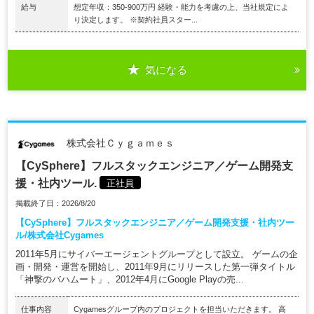
給与
想定年収：350-900万円 経験・能力を考慮の上、当社規定によ
り決定します。 ※契約社員スター...
気になる
株式会社Ｃｙｇａｍｅｓ
【CySphere】フルスタックエンジニア／ゲーム開発支
援・社内ツール.
正社員
掲載終了日：2026/8/20
【CySphere】フルスタックエンジニア／ゲーム開発支援・社内ツー
ル/株式会社Cygames
2011年5月にサイバーエージェントグループとして設立。 ゲームの企
画・開発・運営を開始し、2011年9月にリリースした第一弾タイトル
「神撃のバハムート」、2012年4月にGoogle Playの売...
仕事内容
Cygamesグループ内のプロジェクトを担当いただきます。 高