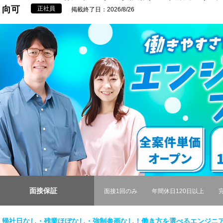
向可
正社員
掲載終了日：2026/8/26
面接保証
面接1回のみ
年間休日120日以上
帰社日なし・残業ほぼなし・強制参画なし！働き方を選べるエンジニ