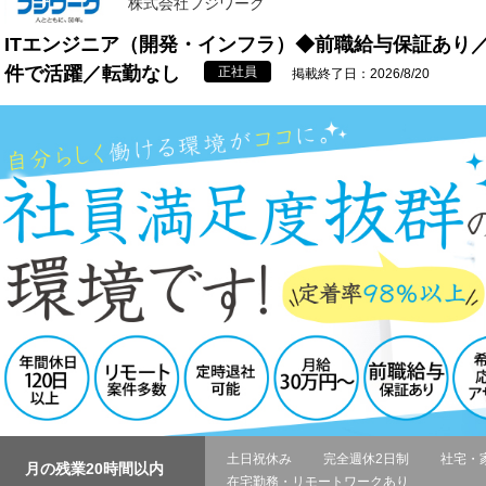
株式会社フジワーク
ITエンジニア（開発・インフラ）◆前職給与保証あり
件で活躍／転勤なし
正社員
掲載終了日：2026/8/20
土日祝休み
完全週休2日制
社宅・
月の残業20時間以内
在宅勤務・リモートワークあり