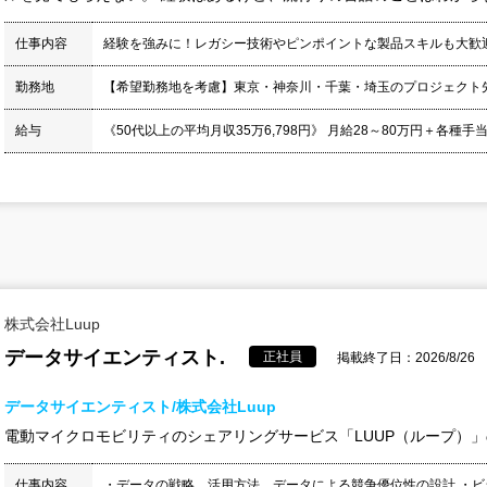
仕事内容
経験を強みに！レガシー技術やピンポイントな製品スキルも大歓
勤務地
【希望勤務地を考慮】東京・神奈川・千葉・埼玉のプロジェクト
給与
《50代以上の平均月収35万6,798円》 月給28～80万円＋各種手当
株式会社Luup
データサイエンティスト.
正社員
掲載終了日：2026/8/26
データサイエンティスト/株式会社Luup
電動マイクロモビリティのシェアリングサービス「LUUP（ループ）
仕事内容
・データの戦略、活用方法、データによる競争優位性の設計 ・