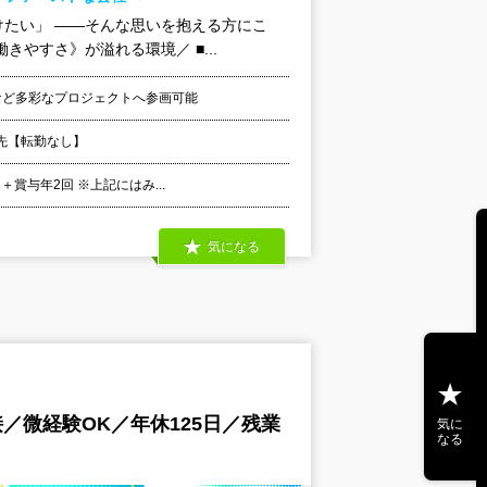
たい」 ――そんな思いを抱える方にこ
やすさ》が溢れる環境／ ■...
など多彩なプロジェクトへ参画可能
先【転勤なし】
＋賞与年2回 ※上記にはみ...
気になる
接／微経験OK／年休125日／残業
気に
なる