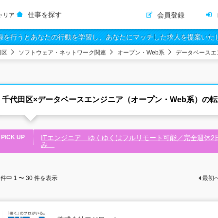
仕事を探す
会員登録
ャリア
録を行うとあなたの行動を学習し、あなたにマッチした求人を提案いた
田区
ソフトウェア・ネットワーク関連
オープン・Web系
データベースエ
千代田区×データベースエンジニア（オープン・Web系）の
PICK UP
ITエンジニア ゆくゆくはフルリモート可能／完全週休2
み
件中
1 〜 30
件を表示
最初