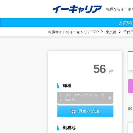
転職ならイーキ
会員登
転職サイトのイーキャリア TOP
東京都
千代
56
件
職種
データベースエンジニア（オープ
削除
ン・Web系）
56
職種を追加
勤務地