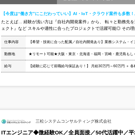
【今度は“働き方”にこだわっていい】AI・IoT・クラウド案件も多数
たとえば… 経験が浅い方は『自社内開発案件』から、 転々と勤務先
ェクト』など スキルや適性に合ったプロジェクトで活躍可能◎ その理由は
仕事内容
【希望・技術に合った配属／自社内開発あり】業務システム・イ
勤務地
★リモート可能★大阪・東京・北海道・福岡・宮崎・鹿児島もし
給与
【経験に応じて前職給与保証あり！】 月給30万円～60万円 ＋ 各種手当
三松システムコンサルティング株式会社
ITエンジニア◆微経験OK／全員面接／50代活躍中／平