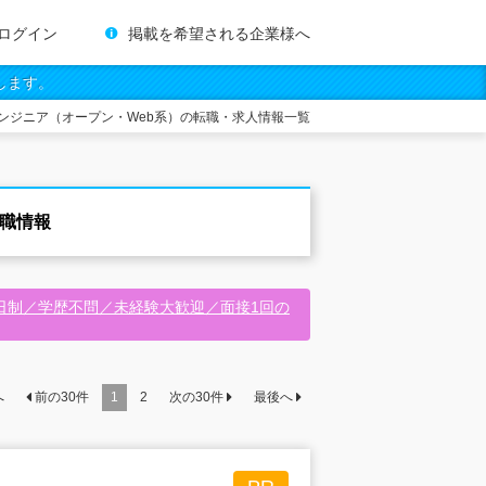
ログイン
掲載を希望される企業様へ
します。
ンジニア（オープン・Web系）の転職・求人情報一覧
転職情報
日制／学歴不問／未経験大歓迎／面接1回の
へ
前の
30
件
1
2
次の
30
件
最後へ