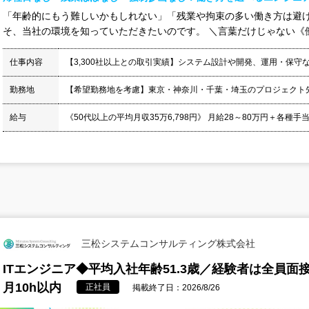
「年齢的にもう難しいかもしれない」「残業や拘束の多い働き方は避け
そ、当社の環境を知っていただきたいのです。 ＼言葉だけじゃない《働き
仕事内容
【3,300社以上との取引実績】システム設計や開発、運用・保守
勤務地
【希望勤務地を考慮】東京・神奈川・千葉・埼玉のプロジェクト
給与
《50代以上の平均月収35万6,798円》 月給28～80万円＋各種手当
三松システムコンサルティング株式会社
ITエンジニア◆平均入社年齢51.3歳／経験者は全員面
月10h以内
正社員
掲載終了日：2026/8/26