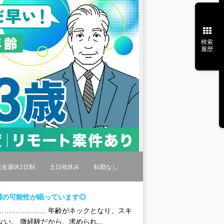
検索
履歴
完全週休2日制
土日祝休み
転勤なし
躍の可能性が眠っています◎
………………… 年齢がネックとなり、スキ
。 微経験だから、求められ...