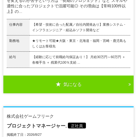
を変えるのが苦手という方は『長期のプロジェクト』など スキルや
適性に合ったプロジェクトで活躍可能◎ その理由は【常時100件以
上】の...
仕事内容
【希望・技術に合った配属／自社内開発あり】業務システム・
インフラエンジニア・組込みソフト開発など
勤務地
★リモート可能★大阪・東京・北海道・福岡・宮崎・鹿児島も
しくはお客様先
給与
【経験に応じて前職給与保証あり！】 月給30万円～60万円 ＋
各種手当 ＋ 残業代100％支給 ...
気になる
株式会社ゲームフリーク
プロジェクトマネージャー.
正社員
掲載終了日：2026/8/27