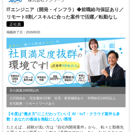
株式会社フジワーク
ITエンジニア（開発・インフラ）◆前職給与保証あり／
リモート8割／スキルに合った案件で活躍／転勤なし
正社員
掲載終了日：2026/8/20
月の残業20時間以内
土日祝休み
完全週休2日制
社宅・家賃補助あり
年間休日120日以上
在宅勤務・リモートワークあり
【今度は“働き方”にこだわっていい】AI・IoT・クラウド案件も多
数！あなたの価値を無駄にしない環境
たとえば… 経験が浅い方は『自社内開発案件』から、 転々と勤務先