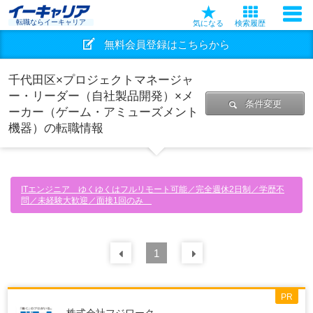
転職ならイーキャリア
気になる
検索履歴
無料会員登録はこちらから
千代田区×プロジェクトマネージャ
ー・リーダー（自社製品開発）×メ
条件変更
ーカー（ゲーム・アミューズメント
機器）の転職情報
ITエンジニア ゆくゆくはフルリモート可能／完全週休2日制／学歴不
問／未経験大歓迎／面接1回のみ
前の
1
30
件
次の
30
件
PR