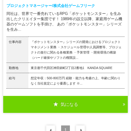
プロジェクトマネージャー/株式会社ゲームフリーク
同社は、世界で一番売れているRPG「ポケットモンスター」を生み
出したクリエイター集団です！ 1989年の設立以降、家庭用ゲーム機
器のゲームソフトを手掛け、 あの「ポケットモンスター」シリーズ
を生み...
仕事内容
『ポケットモンスター』シリーズの開発におけるプロジェクト
マネジメント業務 ・スケジュール管理や人員調整等、プロジェ
クトの進行に関わる各種業務 ・予算管理 ・開発環境の構築
（ハード確保やソフトの権限設...
勤務地
東京都千代田区神田錦町2丁目2番地1 KANDA SQUARE
給与
想定年収：500-800万円 経験・能力を考慮の上、年齢に関わり
なく当社規定により優遇します ※...
気になる
前の
1
30
件
次の
30
件