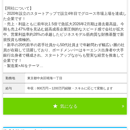
【同社について】
・2020年設立のスタートアップで設立4年目でグロース市場上場を達成し
た企業です！
・売上・利益ともに前年比1.5倍で急拡大2026年2月期は過去最高益。今
期も売上47%増を見込む超高成長企業圧倒的なスピード感で会社が拡大
中。営業利益率約28%の卓越したビジネスモデル筋肉質な財務基盤で新
規投資も積極的。
・新卒の20代前半の若手社員から50代社員まで年齢問わず幅広い層の社
員が在籍して活躍しており、ボードメンバーはキーエンス出身者や大手
銀行出身者で構成され、スタートアップながらも堅実な経営を推進して
企業です！
・製造業×AIをテーマ…
勤務地
東京都中央区晴海一丁目
給与
年収：800万円～1200万円経験・スキルに応じて変動します
気になる
詳細を見る