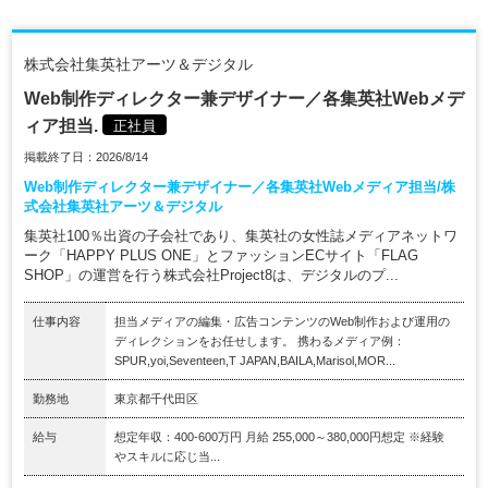
株式会社集英社アーツ＆デジタル
Web制作ディレクター兼デザイナー／各集英社Webメデ
ィア担当.
正社員
掲載終了日：2026/8/14
Web制作ディレクター兼デザイナー／各集英社Webメディア担当/株
式会社集英社アーツ＆デジタル
集英社100％出資の子会社であり、集英社の女性誌メディアネットワ
ーク「HAPPY PLUS ONE」とファッションECサイト「FLAG
SHOP」の運営を行う株式会社Project8は、デジタルのプ...
仕事内容
担当メディアの編集・広告コンテンツのWeb制作および運用の
ディレクションをお任せします。 携わるメディア例：
SPUR,yoi,Seventeen,T JAPAN,BAILA,Marisol,MOR...
勤務地
東京都千代田区
給与
想定年収：400-600万円 月給 255,000～380,000円想定 ※経験
やスキルに応じ当...