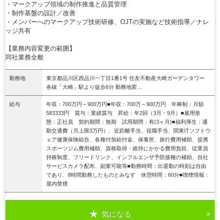
・マークアップ領域の制作推進と品質管理
・制作基盤の設計／改善
・メンバーへのマークアップ技術研修、OJTの実施など技術指導／ナレ
ッジ共有
【業務内容変更の範囲】
同社業務全般
勤務地
東京都品川区西品川一丁目1番1号 住友不動産大崎ガーデンタワー
各線「大崎」駅より徒歩6分 勤務地変…
給与
年収：700万円～900万円■年収：700万～900万円 年棒制：月額
583333円 賞与：業績賞与 昇給：年2回（3月・9月）■雇用形
態：正社員 契約期間：無期 試用期間：有(3ヶ月)■福利厚生：通
勤交通費（月上限3万円）、近距離手当、役職手当、関東ITソフトウ
ェア健康保険組合、各種付加給付金、保養所、旅行費用補助、提携
スポーツジム費用補助、資格取得・維持にかかる費用負担、従業員
持株制度、フリードリンク、インフルエンザ予防接種の補助、自社
サービスカメラ配布、副業可能等■勤務時間：出退勤の時刻は自由
であり、8時間勤務したものとみなす 休憩時間：60分■喫煙情報：
屋内禁煙
気になる
詳細を見る