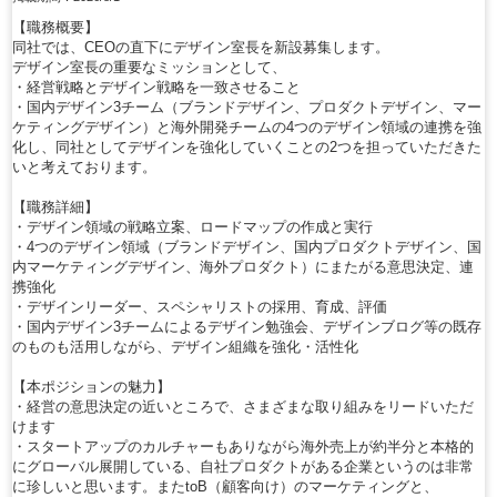
【職務概要】
同社では、CEOの直下にデザイン室長を新設募集します。
デザイン室長の重要なミッションとして、
・経営戦略とデザイン戦略を一致させること
・国内デザイン3チーム（ブランドデザイン、プロダクトデザイン、マー
ケティングデザイン）と海外開発チームの4つのデザイン領域の連携を強
化し、同社としてデザインを強化していくことの2つを担っていただきた
いと考えております。
【職務詳細】
・デザイン領域の戦略立案、ロードマップの作成と実行
・4つのデザイン領域（ブランドデザイン、国内プロダクトデザイン、国
内マーケティングデザイン、海外プロダクト）にまたがる意思決定、連
携強化
・デザインリーダー、スペシャリストの採用、育成、評価
・国内デザイン3チームによるデザイン勉強会、デザインブログ等の既存
のものも活用しながら、デザイン組織を強化・活性化
【本ポジションの魅力】
・経営の意思決定の近いところで、さまざまな取り組みをリードいただ
けます
・スタートアップのカルチャーもありながら海外売上が約半分と本格的
にグローバル展開している、自社プロダクトがある企業というのは非常
に珍しいと思います。またtoB（顧客向け）のマーケティングと、