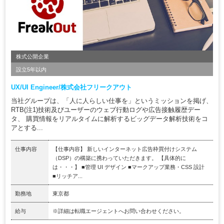
株式公開企業
設立5年以内
UX/UI Engineer/株式会社フリークアウト
当社グループは、「人に人らしい仕事を」というミッションを掲げ、
RTB(注1)技術及びユーザーのウェブ行動ログや広告接触履歴デー
タ、 購買情報をリアルタイムに解析するビッグデータ解析技術をコ
アとする...
仕事内容
【仕事内容】 新しいインターネット広告枠買付けシステム
（DSP）の構築に携わっていただきます。 【具体的に
は・・・】 ■管理 UI デザイン ■マークアップ業務・CSS 設計
■リッチア...
勤務地
東京都
給与
※詳細は転職エージェントへお問い合わせください。