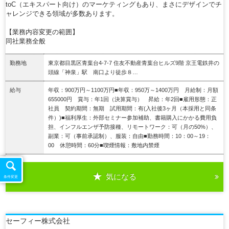
toC（エキスパート向け）のマーケティングもあり、まさにデザインでチ
ャレンジできる領域が多数あります。
【業務内容変更の範囲】
同社業務全般
勤務地
東京都目黒区青葉台4-7-7 住友不動産青葉台ヒルズ9階 京王電鉄井の
頭線「神泉」駅 南口より徒歩８…
給与
年収：900万円～1100万円■年収：950万～1400万円 月給制：月額
655000円 賞与：年1回（決算賞与） 昇給：年2回■雇用形態：正
社員 契約期間：無期 試用期間：有(入社後3ヶ月（本採用と同条
件）)■福利厚生：外部セミナー参加補助、書籍購入にかかる費用負
担、インフルエンザ予防接種、リモートワーク：可（月の50%）、
副業：可（事前承認制）、服装：自由■勤務時間：10：00～19：
00 休憩時間：60分■喫煙情報：敷地内禁煙
気になる
詳細を見る
条件変更
セーフィー株式会社