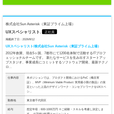
株式会社Sun Asterisk（東証プライム上場）
UXスペシャリスト.
正社員
掲載終了日：2026/8/12
UXスペシャリスト/株式会社Sun Asterisk（東証プライム上場）
2012年創業、現在5ヶ国、7都市にて1200名体制で活動するITプロフ
ェッショナルチームです。 新たなサービスを生み出すスタートアッ
プスタジオ、事業成長にコミットするソフトウェア開発、最新テクノ
ロ...
仕事内容
本ポジションでは、プロダクト開発におけるPoC（概念実
証）、MVP（Minimum Viable Product: 実用最小限の製品）の策
定といった上流のデザインワーク・コンセプトワークをUXスペ
シ...
勤務地
東京都千代田区
給与
想定年収：600-1000万円 ※ご経験・スキルを考慮し決定しま
す。 ※詳細は転職エージェントへ...