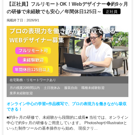
【正社員】フルリモートOK！Webデザイナー◆約9ヶ月
の研修で未経験でも安心／年間休日125日～
正社員
掲載終了日：2026/9/1
在宅勤務・リモートワークあり
月の残業20時間以内
土日祝休み
服装自由
職種未経験歓迎
業界未経験歓迎
オンライン中心の学習×作品模写で、プロの表現力を働きながら吸収
できる！
■約9ヶ月の研修で、未経験から段階的に成長■ 当社では、オンライン
中心で約9ヶ月の研修をご用意しています。 PhotoshopやIllustratorと
いった制作ツールの基本操作から始め、 現役クリ...