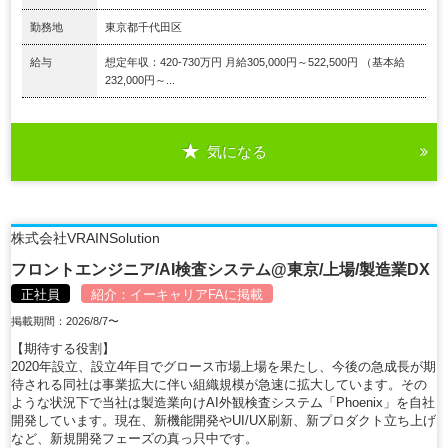
勤務地
東京都千代田区
給与
想定年収：420-730万円 月給305,000円～522,500円 （基本給
232,000円～...
気になる
株式会社VRAINSolution
フロントエンジニア/AI検査システム@東京/上場/製造業DX
正社員
紹介：
イーキャリアFA
に掲載
掲載期間：2026/8/7〜
【期待する役割】
2020年設立、設立4年目でグロース市場上場を果たし、今後の急成長が期
待される同社は事業拡大に伴い組織規模が急速に拡大しています。その
ような状況下で当社は製造業向けAI外観検査システム「Phoenix」を自社
開発しています。現在、新機能開発やUI/UX刷新、新プロダクト立ち上げ
など、新規開発フェーズの真っ只中です。