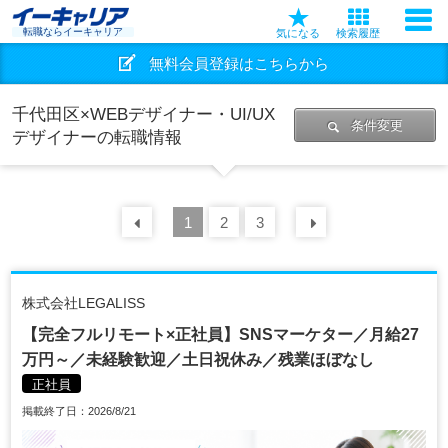
転職ならイーキャリア
気になる
検索履歴
無料会員登録はこちらから
千代田区×WEBデザイナー・UI/UX
条件変更
デザイナーの転職情報
前の
1
30
2
件
3
次の
30
件
株式会社LEGALISS
【完全フルリモート×正社員】SNSマーケター／月給27
万円～／未経験歓迎／土日祝休み／残業ほぼなし
正社員
掲載終了日：2026/8/21