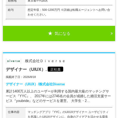
勤務地
東京都千代田区
給与
想定年収：500-1200万円 ※詳細は転職エージェントへお問い合
わせください。
気になる
株式会社Ｄｉｖｅｒｓｅ
デザイナー（UIUX）.
正社員
掲載終了日：2026/8/18
デザイナー（UIUX）/株式会社Diverse
累計1400万人以上のユーザーが利用する国内最大級のマッチングサ
ービス『YYC』、 2017年には2746名の会員が成婚した婚活支援サー
ビス『youbride』などのサービスを運営。 大学生・2...
仕事内容
マッチングアプリ『YYC』のUI/UXデザイナー ユーザビリティ
を意識したUI/UXデザインに、自身のアイデアを活かせる環境