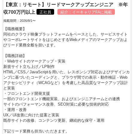
【東京：リモート】リードマークアップエンジニア ※年
収700万円以上
正社員
紹介：
イーキャリアFA
に掲載
掲載期間：2026/8/1〜
【職務概要】
同社のクラウド映像プラットフォームをベースとした、サービスサイト
やコーポレートサイトをはじめとするWebメディアのマークアップおよ
びリード業務全般を担います。
【職務詳細】
・Webサイトのマークアップ・実装
新規サイト立ち上げ／LP制作
HTML／CSS／JavaScriptを用いた、レスポンシブ対応およびデザインカ
ンプに基づいたコーディングと、ブラウザ間での表示・動作検証 - Web
アクセシビリティ（WCAGなど）を考慮した高品質なマークアップ設計
と実装
・フロントエンド開発支援
一部のフロントエンド機能実装、およびエンジニアチームとの連携
サイトのパフォーマンス改善、SEO対策に必要な技術的対応
・運用・改善
UX／UI改善に向けた提案と実装
既存サイトの改修、コンテンツ更新、継続的な保守・運用
下記リード業務も担当いただきます。