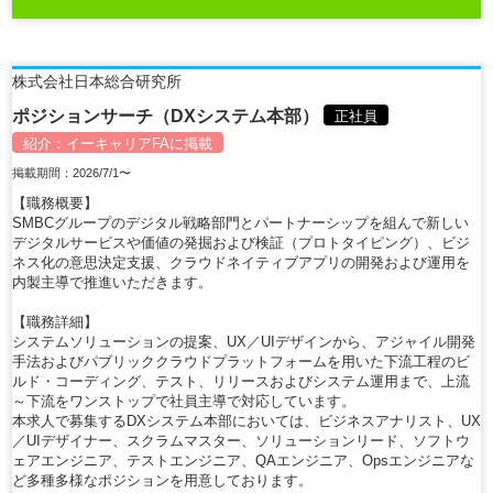
株式会社日本総合研究所
ポジションサーチ（DXシステム本部）
正社員
紹介：
イーキャリアFA
に掲載
掲載期間：2026/7/1〜
【職務概要】
SMBCグループのデジタル戦略部門とパートナーシップを組んで新しい
デジタルサービスや価値の発掘および検証（プロトタイピング）、ビジ
ネス化の意思決定支援、クラウドネイティブアプリの開発および運用を
内製主導で推進いただきます。
【職務詳細】
システムソリューションの提案、UX／UIデザインから、アジャイル開発
手法およびパブリッククラウドプラットフォームを用いた下流工程のビ
ルド・コーディング、テスト、リリースおよびシステム運用まで、上流
～下流をワンストップで社員主導で対応しています。
本求人で募集するDXシステム本部においては、ビジネスアナリスト、UX
／UIデザイナー、スクラムマスター、ソリューションリード、ソフトウ
ェアエンジニア、テストエンジニア、QAエンジニア、Opsエンジニアな
ど多種多様なポジションを用意しております。