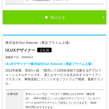
気になる
株式会社Sun Asterisk（東証プライム上場）
UI,UXデザイナー.
正社員
掲載終了日：2026/8/12
UI,UXデザイナー/株式会社Sun Asterisk（東証プライム上場）
2012年創業、現在5ヶ国、7都市にて1200名体制で活動するITプロフ
ェッショナルチームです。 新たなサービスを生み出すスタートアッ
プスタジオ、事業成長にコミットするソフトウェア開発、最新テクノ
ロ...
仕事内容
本ポジションでは、プロダクト開発におけるPoC（概念実
証）、MVPの策定といった上流のデザインワーク・コンセプト
ワークをUIデザイナーとして担当していただきます。 BtoB・
BtoC問わずさまざまな...