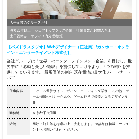
大手企業のグループ会社
設立20年以上
シェアトップクラス企業
従業員数が1000人以上
土日祝休み
オフィス内分煙/禁煙
【パズドラスタジオ】Webデザイナー（正社員）/ガンホー・オンラ
イン・エンターテイメント株式会社
当社グループは「世界一のエンターテインメント企業」を目指し、世
界中に「感動と楽しい経験」を提供していけるよう、4つの戦略を推
進してまいります。 新規価値の創造 既存価値の最大化 パートナー・
パブ...
仕事内容
・ゲーム運営サイトデザイン、コーディング業務 ・その他、ゲ
ーム掲載のバナー作成や、ゲーム運営で必要となるデザイン制
作
勤務地
東京都千代田区
給与
経験・能力等を考慮の上、決定します。 ※詳細は転職エージェ
ントへお問い合わせください。