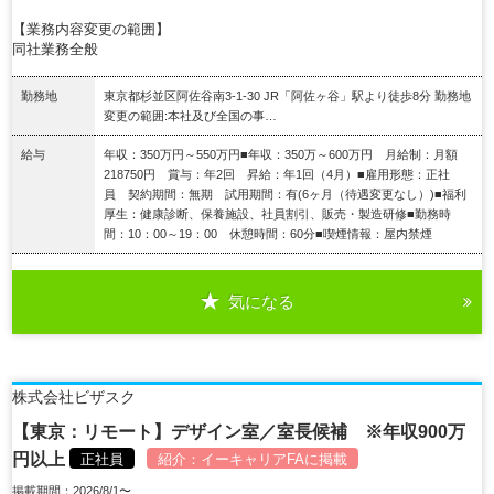
【業務内容変更の範囲】
同社業務全般
勤務地
東京都杉並区阿佐谷南3-1-30 JR「阿佐ヶ谷」駅より徒歩8分 勤務地
変更の範囲:本社及び全国の事…
給与
年収：350万円～550万円■年収：350万～600万円 月給制：月額
218750円 賞与：年2回 昇給：年1回（4月）■雇用形態：正社
員 契約期間：無期 試用期間：有(6ヶ月（待遇変更なし）)■福利
厚生：健康診断、保養施設、社員割引、販売・製造研修■勤務時
間：10：00～19：00 休憩時間：60分■喫煙情報：屋内禁煙
気になる
詳細を見る
株式会社ビザスク
【東京：リモート】デザイン室／室長候補 ※年収900万
円以上
正社員
紹介：
イーキャリアFA
に掲載
掲載期間：2026/8/1〜