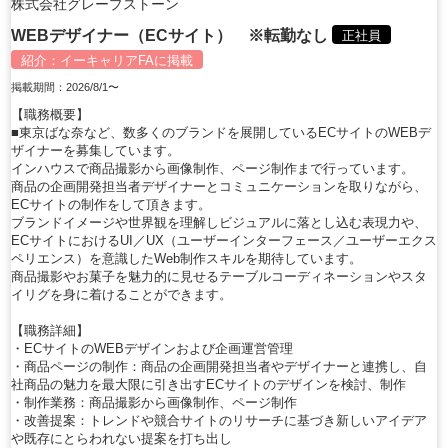
株式会社グレープストーン
WEBデザイナー（ECサイト） ※転勤なし
正社員
紹介：
イーキャリアFA
に掲載
掲載期間：2026/8/1〜
【職務概要】
■東京ばな奈など、数多くのブランドを展開しているECサイトのWEBデ
ザイナーを募集しています。
インハウスで商品撮影から画像制作、ページ制作まで行っています。
商品の企画開発担当者デザイナーとコミュニケーションを取りながら、
ECサイトの制作をして頂きます。
ブランドイメージや世界観を理解しビジュアルに落とし込む表現力や、
ECサイトにおけるUI／UX（ユーザーインターフェース／ユーザーエクス
ペリエンス）を意識したWeb制作スキルを期待しています。
商品撮影やお菓子を魅力的に見せるテーブルコーディネーションやスタ
イリグを身に着けることができます。
【職務詳細】
・ECサイトのWEBデザインおよび企画運営管理
・商品ページの制作：商品の企画開発担当者やデザイナーと連携し、自
社商品の魅力を最大限に引き出すECサイトのデザインを検討、制作
・制作業務：商品撮影から画像制作、ページ制作
・改善提案：トレンドや競合サイトのリサーチに基づき新しいアイデア
や既存にとらわれない提案を打ち出し