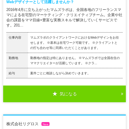
Webデザイナーとして活躍しませんか？
2016年4月に立ち上がったマムズラボは、全国各地のフリーランスマ
マによる在宅型のマーケティング・クリエイティブチーム。企業や社
会の課題をママ目線×豊富な実務スキルで解決していくサービスで
す。201...
仕事内容
マムズラボのクライアントワークにおけるWebデザインをお任
せします。 ※基本は在宅ワーク可能です。 ※クライアントと
の打ち合わせ等に同席いただくことがあります。
勤務地
勤務地の指定は特にありません。 ※マムズラボでは全国在住の
ママクリエイターが活躍しています。 ※クラ...
給与
案件ごとに相談しながら決めていきます。
気になる
株式会社リグロス
New