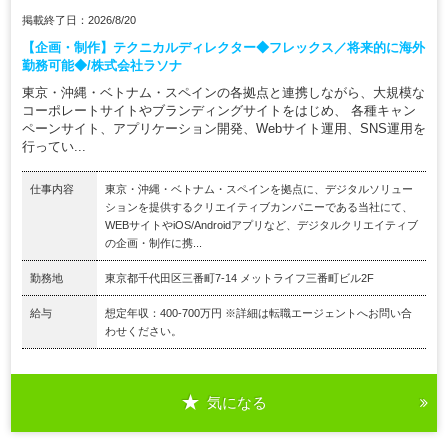
掲載終了日：2026/8/20
【企画・制作】テクニカルディレクター◆フレックス／将来的に海外
勤務可能◆/株式会社ラソナ
東京・沖縄・ベトナム・スペインの各拠点と連携しながら、大規模な
コーポレートサイトやブランディングサイトをはじめ、 各種キャン
ペーンサイト、アプリケーション開発、Webサイト運用、SNS運用を
行ってい...
仕事内容
東京・沖縄・ベトナム・スペインを拠点に、デジタルソリュー
ションを提供するクリエイティブカンパニーである当社にて、
WEBサイトやiOS/Androidアプリなど、デジタルクリエイティブ
の企画・制作に携...
勤務地
東京都千代田区三番町7-14 メットライフ三番町ビル2F
給与
想定年収：400-700万円 ※詳細は転職エージェントへお問い合
わせください。
気になる