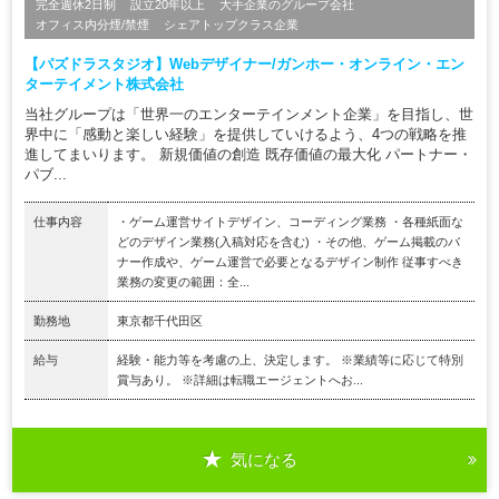
完全週休2日制
設立20年以上
大手企業のグループ会社
オフィス内分煙/禁煙
シェアトップクラス企業
【パズドラスタジオ】Webデザイナー/ガンホー・オンライン・エン
ターテイメント株式会社
当社グループは「世界一のエンターテインメント企業」を目指し、世
界中に「感動と楽しい経験」を提供していけるよう、4つの戦略を推
進してまいります。 新規価値の創造 既存価値の最大化 パートナー・
パブ...
仕事内容
・ゲーム運営サイトデザイン、コーディング業務 ・各種紙面な
どのデザイン業務(入稿対応を含む) ・その他、ゲーム掲載のバ
ナー作成や、ゲーム運営で必要となるデザイン制作 従事すべき
業務の変更の範囲：全...
勤務地
東京都千代田区
給与
経験・能力等を考慮の上、決定します。 ※業績等に応じて特別
賞与あり。 ※詳細は転職エージェントへお...
気になる