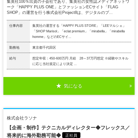
集英社100％出資の子会社であり、集英社の女性誌メディアネットワ
ーク「HAPPY PLUS ONE」とファッションECサイト「FLAG
SHOP」の運営を行う株式会社Project8は、デジタルのプ...
仕事内容
集英社の運営する「HAPPY PLUS STORE」「LEEマルシェ」
「SHOP Marisol」「eclat premium」「mirabella」「mirabella
homme」などのECサイ...
勤務地
東京都千代田区
給与
想定年収：450-600万円 月給 28～37万円想定 ※経験やスキル
に応じ当社規定により決定 ...
気になる
株式会社ラソナ
【企画・制作】テクニカルディレクター◆フレックス／
将来的に海外勤務可能◆
正社員