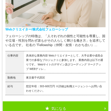
Webクリエイター/株式会社フェローシップ
フェローシップの特徴は、「人それぞれの個性と可能性を尊重し、国
や立場・性別を問わず誰もがその人らしく輝ける働き方」を追求して
いる点です。 社名の “Fellowship（仲間・友情・わかち合い）...
仕事内容
具体的な業務内容 Webクリエイターとして、大手企業や成長企
業での多様なプロジェクトに参加します。 業務内容は以下の通
りです。 Webサイトのデザイン及びコーディング マークアッ
プ WEBディレ...
勤務地
東京都千代田区
給与
想定年収：303-600万円 ※詳細は転職エージェントへお問い合
わせください。
気になる