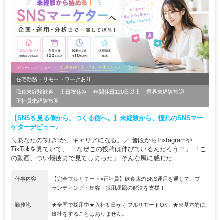
在宅勤務・リモートワークあり
職種未経験歓迎
土日祝休み
年間休日120日以上
業界未経験歓迎
正社員未経験歓迎
【SNSを見る側から、つくる側へ。】未経験から、憧れのSNSマー
ケターデビュー♪
＼あなたの“好き”が、キャリアになる。／ 普段からInstagramや
TikTokを見ていて、 「なぜこの投稿は伸びているんだろう？」 「こ
の動画、つい最後まで見てしまった」 そんな風に感じた...
仕事内容
【完全フルリモート×正社員】飲食店のSNS運用を通じて、ブ
ランディング・集客・採用課題の解決を支援！
勤務地
★全国で採用中★入社初日からフルリモートOK！★※基本的に
出社をすることはありません。