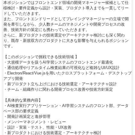
本ポジションではフロントエンド領域の開発マネージャー候補として仕
様検討・要件定義から設計・実装、プロダクト導入までを一貫してリー
ドしていただきます。
また、フロントエンドリードとしてプレイングマネージャーの立場で開
発を牽引しながら、少人数チームのマネジメントや開発プロセスの改
善、技術方針の策定にも携わっていただきます。
さらに、新プロダクトの技術選定やアーキテクチャ検討にも深く関わ
り、既存・新規双方のプロダクトに大きな影響を与えられるポジション
です。
【このポジションで挑戦できる技術領域 】
・大規模データを扱うAI学習システムのフロントエンド最適化
・通信処理やリアルタイム検査結果の可視化など複雑なUI/UX設計
・Electron/React/Vue.jsを用いたクロスプラットフォーム・デスクトップ
アプリ開発
・新プロダクト立ち上げにおける技術選定・アーキテクチャ設計
・チーム・組織作りに関わる開発プロセス改善や技術方針策定
【具体的な業務内容】
・AI検査実行アプリケーション・AI学習システムのフロント部、データ
ベース部の要求定義
・開発計画策定と進捗管理
・メンバーマネジメント・レビュー
・設計・実装・テスト、性能・UX改善
・新プロダクトにおける技術選定・アーキテクチャ検討