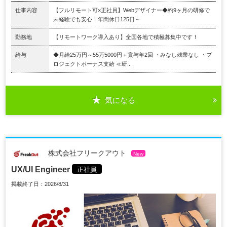
仕事内容
【フルリモート可×正社員】Webデザイナー◆約9ヶ月の研修で
未経験でも安心！年間休日125日～
勤務地
【リモートワーク導入あり】全国各地で積極募集中です！
給与
◆月給25万円～55万5000円＋賞与年2回 ・みなし残業なし ・プ
ロジェクトボーナス支給 ≪研...
気になる
株式会社フリークアウト
New
UX/UI Engineer
正社員
掲載終了日：2026/8/31