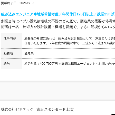
掲載終了日：2026/8/10
組み込みエンジニア◆地域希望考慮／年間休日126日以上／残業25h以
創業当時はバブル景気崩壊後の不況のどん底で、製造業の需要が停滞
術者は一名、技術力や設計設備・機器も皆無で、まさに逆境からのスター
仕事内容
顧客先の希望にあわせ、組み込み設計担当として、派遣または請
任せいたします。 2年程度の周期の中で、上流から下流まで時期に
勤務地
愛知県
給与
想定年収：400-700万円 ※詳細は転職エージェントへお問い合
株式会社ゼネテック（東証スタンダード上場）