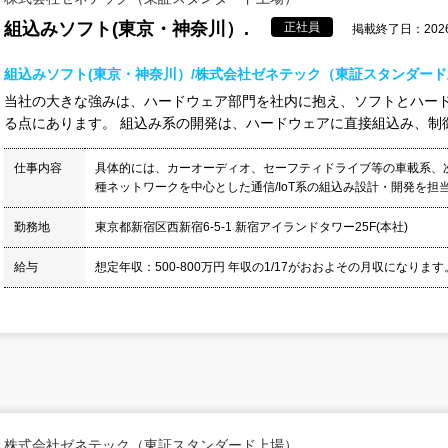
組込みソフト(東京・神奈川）.
正社員
掲載終了日：2026/
組込みソフト(東京・神奈川）/株式会社ゼネテック（東証スタンダー
当社の大きな強みは、ハードウェア部門を社内に抱え、ソフトとハー
る点にあります。 組込み系の開発は、ハードウェアに直接組込み、制御す
仕事内容
具体的には、カーオーディオ、セーフティドライブ等の車載系、
種ネットワークを中心とした通信/IoT系の組込み設計・開発を担当
勤務地
東京都新宿区西新宿6-5-1 新宿アイランドタワー25F(本社)
給与
想定年収：500-800万円 年収の1/17がおおよその月収になります。
株式会社ゼネテック（東証スタンダード上場）