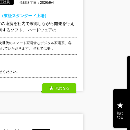
正社員
掲載終了日：2026/9/4
ク（東証スタンダード上場）
ドの連携を社内で確認しながら開発を行え
るソフト。 ハードウェアの...
次世代のスマート家電含むデジタル家電系、各
していただきます。 当社では要...
わせください。
気になる
気に
なる