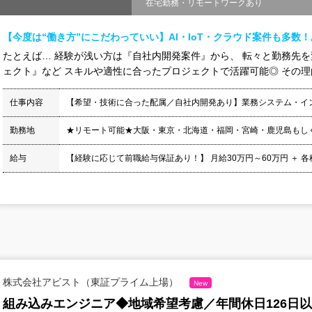
在宅勤務・リモートワークあり
【今度は“働き方”にこだわっていい】AI・IoT・クラウド案件も多数
たとえば… 経験が浅い方は『自社内開発案件』から、 転々と勤務先
ェクト』など スキルや適性に合ったプロジェクトで活躍可能◎ その理由は
仕事内容
【希望・技術に合った配属／自社内開発あり】業務システム・イ
勤務地
★リモート可能★大阪・東京・北海道・福岡・宮崎・鹿児島もし
給与
【経験に応じて前職給与保証あり！】 月給30万円～60万円 ＋ 各種手当
株式会社アビスト（東証プライム上場）
New
組み込みエンジニア◆地域希望考慮／年間休日126日以