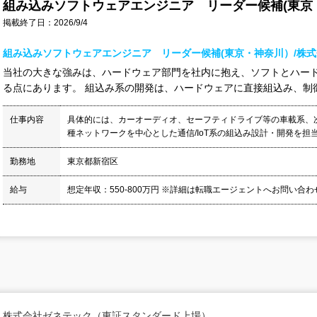
組み込みソフトウェアエンジニア リーダー候補(東京
掲載終了日：2026/9/4
組み込みソフトウェアエンジニア リーダー候補(東京・神奈川）/株
当社の大きな強みは、ハードウェア部門を社内に抱え、ソフトとハー
る点にあります。 組込み系の開発は、ハードウェアに直接組込み、制御す
仕事内容
具体的には、カーオーディオ、セーフティドライブ等の車載系、
種ネットワークを中心とした通信/IoT系の組込み設計・開発を担当
勤務地
東京都新宿区
給与
想定年収：550-800万円 ※詳細は転職エージェントへお問い合
株式会社ゼネテック（東証スタンダード上場）