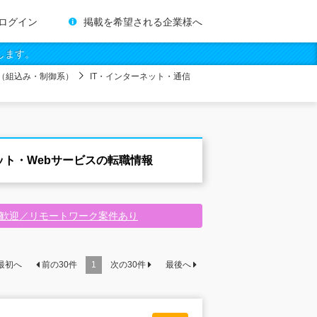
ログイン
掲載を希望される企業様へ
します。
（組込み・制御系）
IT・インターネット・通信
ット・Webサービスの転職情報
験歓迎／リモートワーク案件あり
最初へ
前の
30
件
1
次の
30
件
最後へ