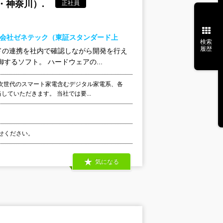
・神奈川）.
正社員
式会社ゼネテック（東証スタンダード上
検索
履歴
ドの連携を社内で確認しながら開発を行え
るソフト。 ハードウェアの...
次世代のスマート家電含むデジタル家電系、各
していただきます。 当社では要...
わせください。
気になる