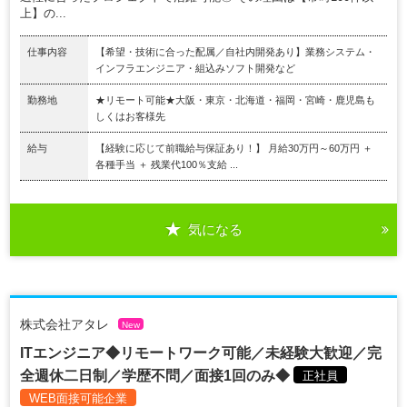
上】の...
仕事内容
【希望・技術に合った配属／自社内開発あり】業務システム・
インフラエンジニア・組込みソフト開発など
勤務地
★リモート可能★大阪・東京・北海道・福岡・宮崎・鹿児島も
しくはお客様先
給与
【経験に応じて前職給与保証あり！】 月給30万円～60万円 ＋
各種手当 ＋ 残業代100％支給 ...
気になる
株式会社アタレ
New
ITエンジニア◆リモートワーク可能／未経験大歓迎／完
全週休二日制／学歴不問／面接1回のみ◆
正社員
WEB面接可能企業