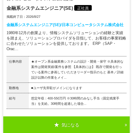
金融系システムエンジニア(SE)
正社員
掲載終了日：2026/8/27
金融系システムエンジニア(SE)/日本コンピュータシステム株式会社
1980年12月の創業より、情報システムソリューションの経験と実績
を踏まえ、ソリューションプロバイダを目指して、お客様の事業戦略
に合わせたソリューションを提供しております。 ERP（SAP・
Orac...
仕事内容
★オープン系金融業務システムの設計・開発・保守 ※具体的な
案件は開発実績/案件を参照 【具体的には】 既存で開発を行っ
ている案件に参画していただきリーダー指示のもと 基本／詳細
設計以降の作業をメイ...
勤務地
■ユーザ先常駐がメインになります
給与
想定年収：400-550万円 ※30時間のみなし手当（固定残業手
当）を支給。30時間を超過した場合...
気になる