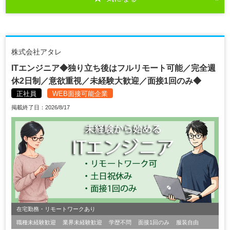
株式会社アタレ
ITエンジニア◆独り立ち後はフルリモート可能／完全週
休2日制／意欲重視／未経験大歓迎／面接1回のみ◆
正社員
WEB面接可能企業
掲載終了日：2026/8/17
在宅勤務・リモートワークあり
職種未経験歓迎
業界未経験歓迎
学歴不問
面接1回のみ
服装自由