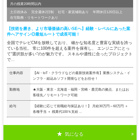
月の残業20時間以内
土日祝休み
完全週休2日制
社宅・家賃補助あり
年間休日120日以上
在宅勤務・リモートワークあり
【技術を磨き、より市場価値の高いSEへ】経験・レベルにあった案
件へアサイン◎最短ルートで成長可能！
全国でテレビCMを放映しており、 確かな知名度と豊富な実績を誇っ
ている当社。 常に100件を超える案件を保有し、 エンジニアにとっ
て“選択肢が多い”のが魅力です。 スキルや適性に合ったプロジェクト
で...
仕事内容
【AI・IoT・クラウドなどの最新技術案件有】業務システム・イ
ンフラ・組込みソフト開発などをお任せ！
勤務地
★大阪・東京・北海道・福岡・宮崎・鹿児島の拠点、またはお
客様先／リモートワーク可能
給与
【経験に応じて前職給与保証あり！】 月給30万円～60万円 ＋
各種手当 ＋ 残業代100％支給 ...
気になる