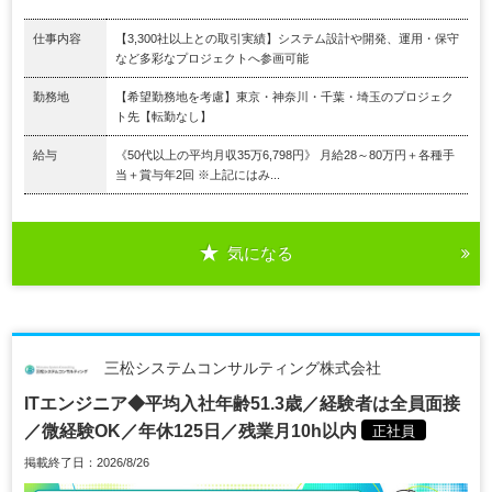
仕事内容
【3,300社以上との取引実績】システム設計や開発、運用・保守
など多彩なプロジェクトへ参画可能
勤務地
【希望勤務地を考慮】東京・神奈川・千葉・埼玉のプロジェク
ト先【転勤なし】
給与
《50代以上の平均月収35万6,798円》 月給28～80万円＋各種手
当＋賞与年2回 ※上記にはみ...
気になる
三松システムコンサルティング株式会社
ITエンジニア◆平均入社年齢51.3歳／経験者は全員面接
／微経験OK／年休125日／残業月10h以内
正社員
掲載終了日：2026/8/26