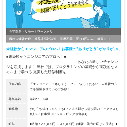
在宅勤務・リモートワークあり
職種未経験歓迎
業界未経験歓迎
学歴不問
面接1回のみ
服装自由
未経験からエンジニアのプロへ！お客様の“ありがとう”がやりがいに
■未経験からエンジニアのプロへ！■
――――――――――――――――――― あなたの新しいチャレン
ジを応援します！ 当社では、プログラミングの基礎から実践的なス
キルまで学べる 充実した研修制度を...
仕事内容
「エンジニアって難しそう…？」ご安心ください！未経験の方
でも活躍されている方多数！
募集年齢
年齢: 〜 35歳
勤務地
独り立ち後はフルリモもOK／渋谷駅から徒歩圏内・アクセスも
良好♪／仕事帰りにショッピングや食事も！
給与
■月給：200,000円 ～ 300,000円（経験・能力に応じて優遇） ■