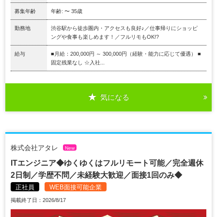
募集年齢
年齢: 〜 35歳
勤務地
渋谷駅から徒歩圏内・アクセスも良好♪／仕事帰りにショッピ
ングや食事も楽しめます！／フルリモもOK!?
給与
■月給：200,000円 ～ 300,000円（経験・能力に応じて優遇） ■
固定残業なし ☆入社...
気になる
株式会社アタレ
New
ITエンジニア◆ゆくゆくはフルリモート可能／完全週休
2日制／学歴不問／未経験大歓迎／面接1回のみ◆
正社員
WEB面接可能企業
掲載終了日：2026/8/17