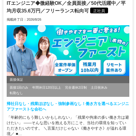
ITエンジニア◆微経験OK／全員面接／50代活躍中／平
均月収35.6万円／フリーランス転向可
正社員
掲載終了日：2026/8/26
面接保証
面接1回のみ
年間休日120日以上
完全週休2日制
土日祝休み
転勤なし
帰社日なし・残業ほぼなし・強制参画なし！働き方を選べるエンジニ
アファーストな会社へ
「年齢的にもう難しいかもしれない」「残業や拘束の多い働き方は避
けたい」 ――そんな思いを抱える方にこそ、当社の環境を知ってい
ただきたいのです。 ＼言葉だけじゃない《働きやすさ》が溢れる環
境／ ■...