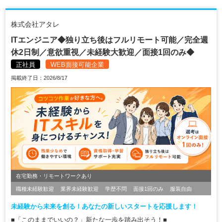
株式会社アタレ
ITエンジニア◆独り立ち後はフルリモート可能／完全週
休2日制／意欲重視／未経験大歓迎／面接1回のみ◆
正社員
WEB面接可能企業
掲載終了日：2026/8/17
在宅勤務・リモートワークあり
職種未経験歓迎
業界未経験歓迎
学歴不問
面接1回のみ
服装自由
未経験から未来を創る！あなたの新しいスタートを応援します！
■「このままでいいの？」新たな一歩を踏み出そう！■