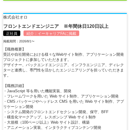
株式会社オロ
フロントエンドエンジニア ※年間休日120日以上
正社員
紹介：
イーキャリアFA
に掲載
掲載期間：2026/8/1〜
【職務概要】
受託や自社開発における様々なWebサイト制作、アプリケーション開発
プロジェクトに参加していただきます。
デザイナー、バックエンドエンジニア、インフラエンジニア、ディレク
ターと連携し、専門性を活かしたエンジニアリングを担っていただきま
す。
【職務詳細】
・JavaScript 等を用いた機能実装、開発
・フレームワークを用いた Web サイト制作、アプリケーション開発
・CMS パッケージやヘッドレス CMS を用いた Web サイト制作、アプ
リケーション開発
・システム開発のフロントエンドセクション開発、保守、BFF
・構造化マークアップ、レスポンシブ Web サイト制作
・大規模（100ページ以上）Web サイト設計、構築
・アニメーション実装、インタラクティブコンテンツ開発