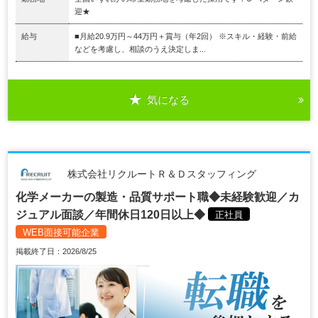
迎★
給与
■月給20.9万円～44万円＋賞与（年2回） ※スキル・経験・前給
などを考慮し、相談のうえ決定しま...
気になる
株式会社リクルートＲ＆Ｄスタッフィング
化学メーカーの製造・品質サポート職◆未経験歓迎／カ
ジュアル面談／年間休日120日以上◆
正社員
WEB面接可能企業
掲載終了日：2026/8/25