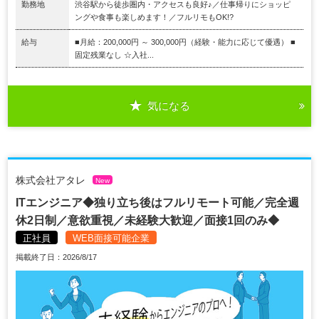
勤務地
渋谷駅から徒歩圏内・アクセスも良好♪／仕事帰りにショッピ
ングや食事も楽しめます！／フルリモもOK!?
給与
■月給：200,000円 ～ 300,000円（経験・能力に応じて優遇） ■
固定残業なし ☆入社...
気になる
株式会社アタレ
New
ITエンジニア◆独り立ち後はフルリモート可能／完全週
休2日制／意欲重視／未経験大歓迎／面接1回のみ◆
正社員
WEB面接可能企業
掲載終了日：2026/8/17