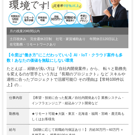
月の残業20時間以内
土日祝休み
完全週休2日制
社宅・家賃補助あり
年間休日120日以上
在宅勤務・リモートワークあり
【今度は“働き方”にこだわっていい】AI・IoT・クラウド案件も多
数！あなたの価値を無駄にしない環境
たとえば… 経験が浅い方は『自社内開発案件』から、 転々と勤務先
を変えるのが苦手という方は『長期のプロジェクト』など スキルや
適性に合ったプロジェクトで活躍可能◎ その理由は【常時100件以
上】の...
仕事内容
【希望・技術に合った配属／自社内開発あり】業務システム・
インフラエンジニア・組込みソフト開発など
勤務地
★リモート可能★大阪・東京・北海道・福岡・宮崎・鹿児島も
しくはお客様先
給与
【経験に応じて前職給与保証あり！】 月給30万円～60万円 ＋
各種手当 ＋ 残業代100％支給 ...