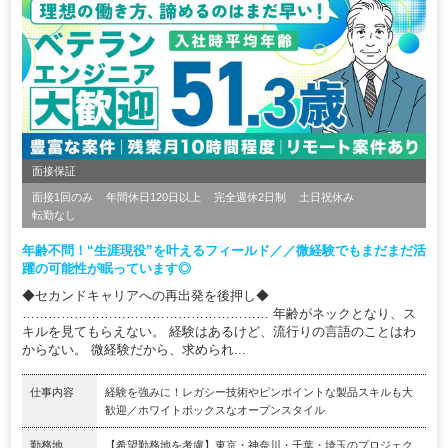
面接保証
面接1回のみ
年間休日120日以上
完全週休2日制
土日祝休み
転勤なし
年齢不問！“生涯現役”を叶えるフィールド／／微経験でもまだまだ活
躍の可能性が眠っています◎
◆セカンドキャリアへの再出発を後押し◆
………………………………………………… 年齢がネックとなり、ス
キルを見てもらえない。 経験はあるけど、流行りの言語のことはわ
からない。 微経験だから、求められ...
仕事内容
経験を強みに！レガシー技術やピンポイントな製品スキルも大
歓迎／ホワイトボックスなオープンスタイル
勤務地
【希望勤務地を考慮】東京・神奈川・千葉・埼玉のプロジェク