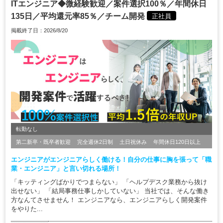
ITエンジニア◆微経験歓迎／案件選択100％／年間休日
135日／平均還元率85％／チーム開発
正社員
掲載終了日：2026/8/20
転勤なし
第二新卒・既卒者歓迎
完全週休2日制
土日祝休み
年間休日120日以上
エンジニアがエンジニアらしく働ける！自分の仕事に胸を張って「職
業・エンジニア」と言い切れる場所！
「キッティングばかりでつまらない」 「ヘルプデスク業務から抜け
出せない」 「結局事務仕事しかしていない」 当社では、そんな働き
方なんてさせません！ エンジニアなら、エンジニアらしく開発案件
をやりた...