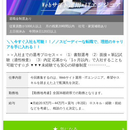
退職金制度あり
従業員数が1000人以上
月の残業20時間以内
社宅・家賃補助あり
土日祝休み
年間休日120日以上
＼＼今すぐ入社も可能！！／／スピーディーな転職で、理想のキャリ
アを手に入れる！！
＞＞入社までの選考プロセス＜＜ 〈1〉書類選考 〈2〉面接＋筆記試
験（適性検査） 〈3〉内定 応募から「1ヶ月以内」で入社することも
可能です☆彡 ▼▼▼未経験でも安心の研修制度 ･････････...
仕事内容
今回募集するのは、Webサイト運用・ITエンジニア。希望やス
キルを踏まえた上で配属先を決定。
勤務地
【勤務地考慮】全国36都府県での勤務となります。
給与
■月給20.9万円～44万円＋賞与（年2回） ※スキル・経験・前給
などを考慮し、相談のうえ決定しま...
気になる