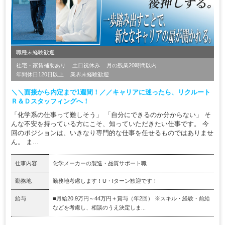
職種未経験歓迎
社宅・家賃補助あり
土日祝休み
月の残業20時間以内
年間休日120日以上
業界未経験歓迎
＼＼面接から内定まで1週間！／／キャリアに迷ったら、リクルート
Ｒ＆Ｄスタッフィングへ！
「化学系の仕事って難しそう」 「自分にできるのか分からない」 そ
んな不安を持っている方にこそ、知っていただきたい仕事です。 今
回のポジションは、いきなり専門的な仕事を任せるものではありませ
ん。 ま...
仕事内容
化学メーカーの製造・品質サポート職
勤務地
勤務地考慮します！U・Iターン歓迎です！
給与
■月給20.9万円～44万円＋賞与（年2回） ※スキル・経験・前給
などを考慮し、相談のうえ決定しま...