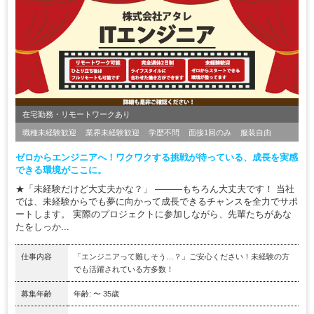
在宅勤務・リモートワークあり
職種未経験歓迎
業界未経験歓迎
学歴不問
面接1回のみ
服装自由
ゼロからエンジニアへ！ワクワクする挑戦が待っている、成長を実感
できる環境がここに。
★「未経験だけど大丈夫かな？」 ―――もちろん大丈夫です！ 当社
では、未経験からでも夢に向かって成長できるチャンスを全力でサポ
ートします。 実際のプロジェクトに参加しながら、先輩たちがあな
たをしっか...
仕事内容
「エンジニアって難しそう…？」ご安心ください！未経験の方
でも活躍されている方多数！
募集年齢
年齢: 〜 35歳