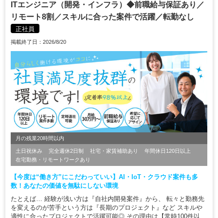
ITエンジニア（開発・インフラ）◆前職給与保証あり／
リモート8割／スキルに合った案件で活躍／転勤なし
正社員
掲載終了日：2026/8/20
月の残業20時間以内
土日祝休み
完全週休2日制
社宅・家賃補助あり
年間休日120日以上
在宅勤務・リモートワークあり
【今度は“働き方”にこだわっていい】AI・IoT・クラウド案件も多
数！あなたの価値を無駄にしない環境
たとえば… 経験が浅い方は『自社内開発案件』から、 転々と勤務先
を変えるのが苦手という方は『長期のプロジェクト』など スキルや
適性に合ったプロジェクトで活躍可能◎ その理由は【常時100件以