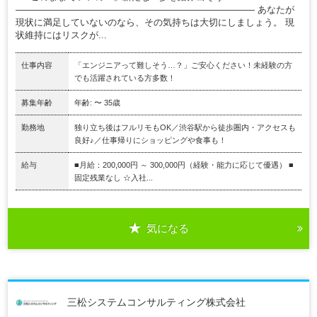
―――――――――――――――――――――――――― あなたが
現状に満足していないのなら、その気持ちは大切にしましょう。 現
状維持にはリスクが...
仕事内容
「エンジニアって難しそう…？」ご安心ください！未経験の方
でも活躍されている方多数！
募集年齢
年齢: 〜 35歳
勤務地
独り立ち後はフルリモもOK／渋谷駅から徒歩圏内・アクセスも
良好♪／仕事帰りにショッピングや食事も！
給与
■月給：200,000円 ～ 300,000円（経験・能力に応じて優遇） ■
固定残業なし ☆入社...
気になる
三松システムコンサルティング株式会社