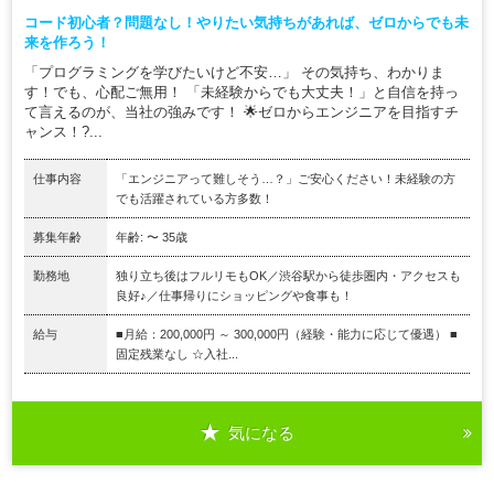
コード初心者？問題なし！やりたい気持ちがあれば、ゼロからでも未
来を作ろう！
「プログラミングを学びたいけど不安…」 その気持ち、わかりま
す！でも、心配ご無用！ 「未経験からでも大丈夫！」と自信を持っ
て言えるのが、当社の強みです！ 🌟ゼロからエンジニアを目指すチ
ャンス！?...
仕事内容
「エンジニアって難しそう…？」ご安心ください！未経験の方
でも活躍されている方多数！
募集年齢
年齢: 〜 35歳
勤務地
独り立ち後はフルリモもOK／渋谷駅から徒歩圏内・アクセスも
良好♪／仕事帰りにショッピングや食事も！
給与
■月給：200,000円 ～ 300,000円（経験・能力に応じて優遇） ■
固定残業なし ☆入社...
気になる