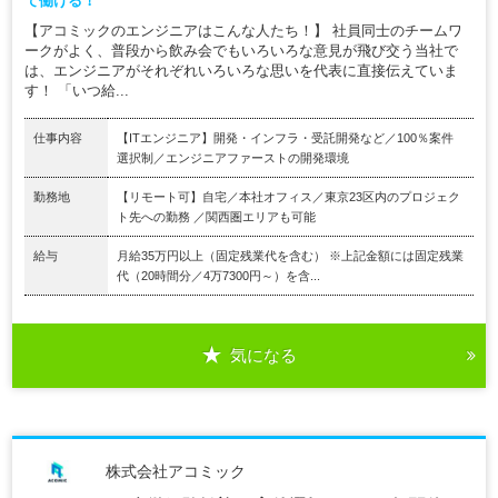
て働ける！
【アコミックのエンジニアはこんな人たち！】 社員同士のチームワ
ークがよく、普段から飲み会でもいろいろな意見が飛び交う当社で
は、エンジニアがそれぞれいろいろな思いを代表に直接伝えていま
す！ 「いつ給...
仕事内容
【ITエンジニア】開発・インフラ・受託開発など／100％案件
選択制／エンジニアファーストの開発環境
勤務地
【リモート可】自宅／本社オフィス／東京23区内のプロジェク
ト先への勤務 ／関西圏エリアも可能
給与
月給35万円以上（固定残業代を含む） ※上記金額には固定残業
代（20時間分／4万7300円～）を含...
気になる
株式会社アコミック