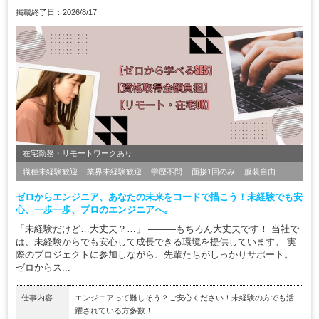
掲載終了日：2026/8/17
在宅勤務・リモートワークあり
職種未経験歓迎
業界未経験歓迎
学歴不問
面接1回のみ
服装自由
ゼロからエンジニア、あなたの未来をコードで描こう！未経験でも安
心、一歩一歩、プロのエンジニアへ。
「未経験だけど…大丈夫？…」 ―――もちろん大丈夫です！ 当社で
は、未経験からでも安心して成長できる環境を提供しています。 実
際のプロジェクトに参加しながら、先輩たちがしっかりサポート。
ゼロからス...
仕事内容
エンジニアって難しそう？ご安心ください！未経験の方でも活
躍されている方多数！