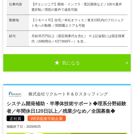
仕事内容
【ITエンジニア】開発・インフラ・受託開発など／100％案件
選択制／理想の案件で成長可能
勤務地
【リモート可】自宅／本社オフィス／東京23区内のプロジェク
ト先への勤務 ／関西圏エリアも可能
給与
月給35万円以上（固定残業代を含む） ※上記金額には固定残業
代（20時間分／4万7300円～）を含...
気になる
株式会社リクルートＲ＆Ｄスタッフィング
システム開発補助・半導体技術サポート◆理系分野経験
者／年間休日120日以上／残業少なめ／全国募集◆
正社員
WEB面接可能企業
掲載終了日：2026/8/25