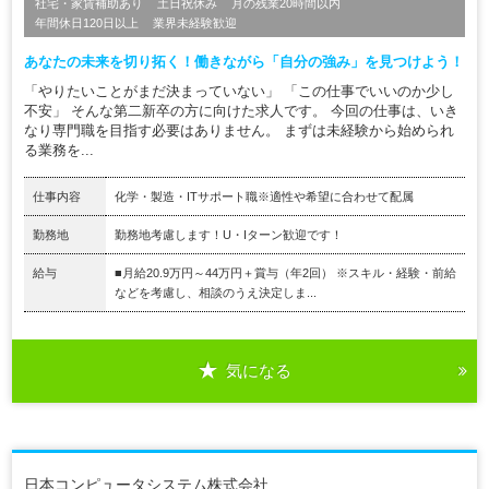
社宅・家賃補助あり
土日祝休み
月の残業20時間以内
年間休日120日以上
業界未経験歓迎
あなたの未来を切り拓く！働きながら「自分の強み」を見つけよう！
「やりたいことがまだ決まっていない」 「この仕事でいいのか少し
不安」 そんな第二新卒の方に向けた求人です。 今回の仕事は、いき
なり専門職を目指す必要はありません。 まずは未経験から始められ
る業務を...
仕事内容
化学・製造・ITサポート職※適性や希望に合わせて配属
勤務地
勤務地考慮します！U・Iターン歓迎です！
給与
■月給20.9万円～44万円＋賞与（年2回） ※スキル・経験・前給
などを考慮し、相談のうえ決定しま...
気になる
日本コンピュータシステム株式会社