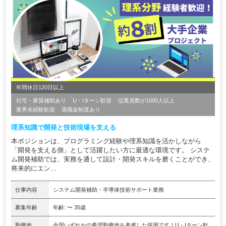
年間休日120日以上
社宅・家賃補助あり
U・Iターン歓迎
従業員数が1000人以上
業界未経験歓迎
退職金制度あり
理系知識で開発と技術現場を支える
本ポジションは、プログラミング経験や理系知識を活かしながら
「開発を支える側」として活躍したい方に最適な環境です。 システ
ム開発補助では、実務を通して設計・開発スキルを磨くことができ、
将来的にエン...
仕事内容
システム開発補助・半導体技術サポート業務
募集年齢
年齢: 〜 35歳
勤務地
全国いずれかの希望勤務地を考慮した採用です！U・Iターン歓