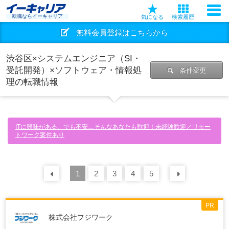
転職ならイーキャリア
気になる
検索履歴
無料会員登録はこちらから
渋谷区×システムエンジニア（SI・
受託開発）×ソフトウェア・情報処
条件変更
理の転職情報
ITに興味がある、でも不安…そんなあなたも歓迎！未経験歓迎／リモー
トワーク案件あり
前の
1
30
2
件
3
4
5
次の
30
PR
株式会社フジワーク