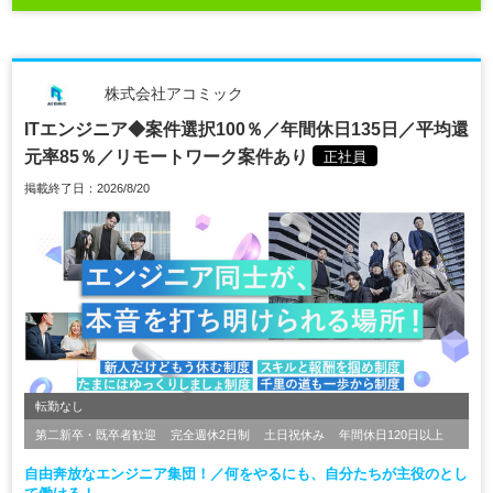
株式会社アコミック
ITエンジニア◆案件選択100％／年間休日135日／平均還
元率85％／リモートワーク案件あり
正社員
掲載終了日：2026/8/20
転勤なし
第二新卒・既卒者歓迎
完全週休2日制
土日祝休み
年間休日120日以上
自由奔放なエンジニア集団！／何をやるにも、自分たちが主役のとし