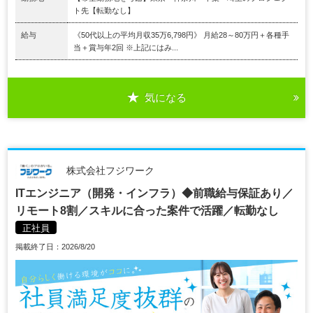
ト先【転勤なし】
給与
《50代以上の平均月収35万6,798円》 月給28～80万円＋各種手
当＋賞与年2回 ※上記にはみ...
気になる
株式会社フジワーク
ITエンジニア（開発・インフラ）◆前職給与保証あり／
リモート8割／スキルに合った案件で活躍／転勤なし
正社員
掲載終了日：2026/8/20