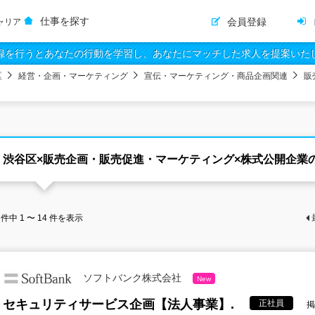
仕事を探す
会員登録
ャリア
録を行うとあなたの行動を学習し、あなたにマッチした求人を提案いた
区
経営・企画・マーケティング
宣伝・マーケティング・商品企画関連
販
渋谷区×販売企画・販売促進・マーケティング×株式公開企業
件中
1 〜 14
件を表示
ソフトバンク株式会社
New
セキュリティサービス企画【法人事業】.
正社員
掲