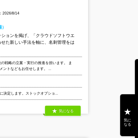
026/8/14
場）
ッションを掲げ、「クラウドソフトウエ
わせた新しい手法を軸に、名刺管理をは
今後の戦略の立案・実行の推進を担います。 ま
ントなどもお任せします。 ...
別に決定します。ストックオプショ...
気になる
気に
なる