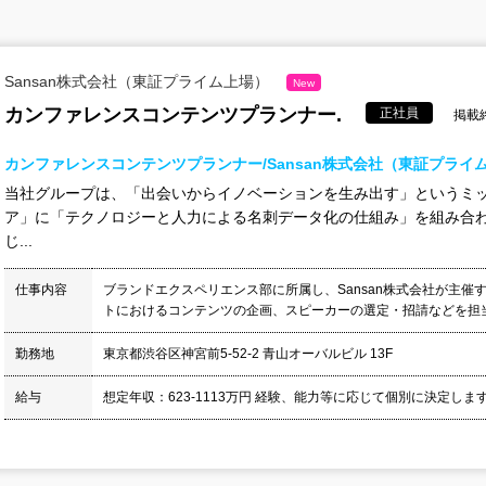
Sansan株式会社（東証プライム上場）
New
カンファレンスコンテンツプランナー.
正社員
掲載終
カンファレンスコンテンツプランナー/Sansan株式会社（東証プライ
当社グループは、「出会いからイノベーションを生み出す」というミ
ア」に「テクノロジーと人力による名刺データ化の仕組み」を組み合
じ...
仕事内容
ブランドエクスペリエンス部に所属し、Sansan株式会社が主
トにおけるコンテンツの企画、スピーカーの選定・招請などを担当し
勤務地
東京都渋谷区神宮前5-52-2 青山オーバルビル 13F
給与
想定年収：623-1113万円 経験、能力等に応じて個別に決定します。 