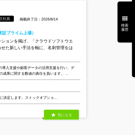
正社員
掲載終了日：2026/8/14
検索
履歴
（東証プライム上場）
ッションを掲げ、「クラウドソフトウエ
わせた新しい手法を軸に、名刺管理をは
の導入支援や顧客データの活用支援を行い、デ
成果に関する数値の責任を負います。 ...
別に決定します。ストックオプショ...
気になる