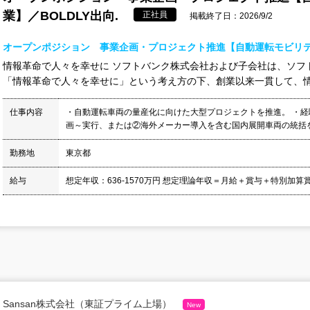
業】／BOLDLY出向.
正社員
掲載終了日：2026/9/2
オープンポジション 事業企画・プロジェクト推進【自動運転モビリティ
情報革命で人々を幸せに ソフトバンク株式会社および子会社は、ソフ
「情報革命で人々を幸せに」という考え方の下、創業以来一貫して、情報
仕事内容
・自動運転車両の量産化に向けた大型プロジェクトを推進。 ・
画～実行、または②海外メーカー導入を含む国内展開車両の統括を担当
勤務地
東京都
給与
想定年収：636-1570万円 想定理論年収＝月給＋賞与＋特別加算賞
Sansan株式会社（東証プライム上場）
New