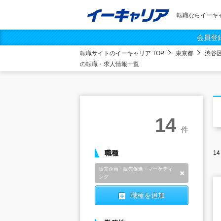
転職ならイーキ
会員登
転職サイトのイーキャリア TOP
東京都
渋谷
の転職・求人情報一覧
14
件
職種
14
販売企画・販売促進・マーケティ
削除
ング
職種を追加