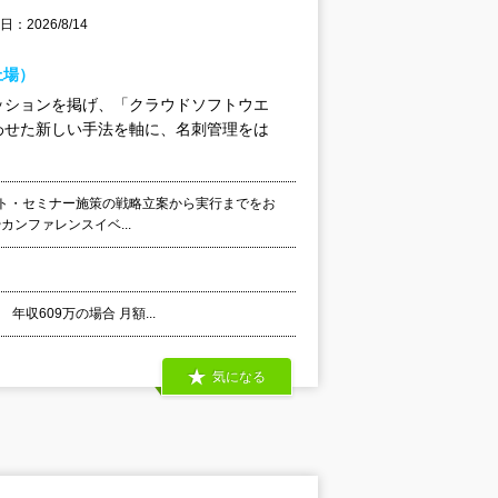
：2026/8/14
上場）
ッションを掲げ、「クラウドソフトウエ
わせた新しい手法を軸に、名刺管理をは
イベント・セミナー施策の戦略立案から実行までをお
ンファレンスイベ...
年収609万の場合 月額...
気になる