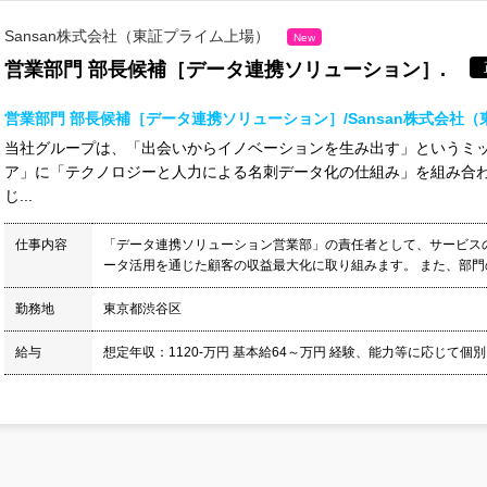
Sansan株式会社（東証プライム上場）
New
営業部門 部長候補［データ連携ソリューション］.
営業部門 部長候補［データ連携ソリューション］/Sansan株式会社
当社グループは、「出会いからイノベーションを生み出す」というミ
ア」に「テクノロジーと人力による名刺データ化の仕組み」を組み合
じ...
仕事内容
「データ連携ソリューション営業部」の責任者として、サービス
ータ活用を通じた顧客の収益最大化に取り組みます。 また、部門の
勤務地
東京都渋谷区
給与
想定年収：1120-万円 基本給64～万円 経験、能力等に応じて個