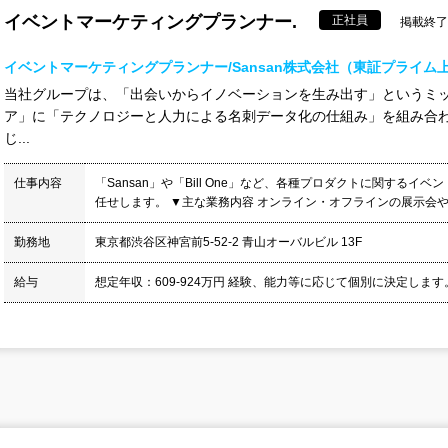
イベントマーケティングプランナー.
正社員
掲載終了日
イベントマーケティングプランナー/Sansan株式会社（東証プライム
当社グループは、「出会いからイノベーションを生み出す」というミ
ア」に「テクノロジーと人力による名刺データ化の仕組み」を組み合
じ...
仕事内容
「Sansan」や「Bill One」など、各種プロダクトに関する
任せします。 ▼主な業務内容 オンライン・オフラインの展示会やカ
勤務地
東京都渋谷区神宮前5-52-2 青山オーバルビル 13F
給与
想定年収：609-924万円 経験、能力等に応じて個別に決定します。 