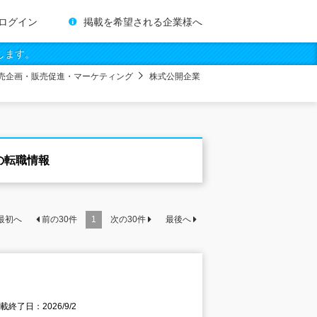
ログイン
掲載を希望される企業様へ
します。
売企画・販売促進・マーケティング
株式公開企業
の転職情報
最初へ
前の
30
件
1
次の
30
件
最後へ
載終了日：2026/9/2