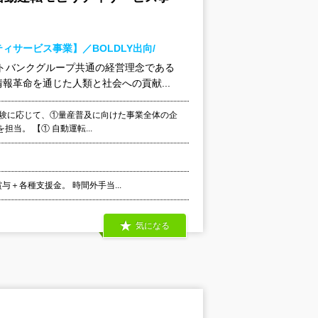
サービス事業】／BOLDLY出向/
トバンクグループ共通の経営理念である
革命を通じた人類と社会への貢献...
経験に応じて、①量産普及に向けた事業全体の企
。 【① 自動運転...
与＋各種支援金。 時間外手当...
気になる