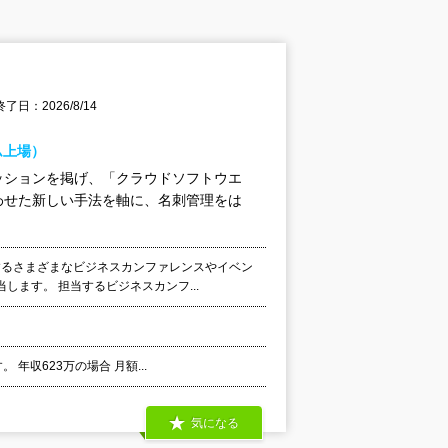
了日：2026/8/14
ム上場）
ッションを掲げ、「クラウドソフトウエ
わせた新しい手法を軸に、名刺管理をは
催するさまざまなビジネスカンファレンスやイベン
ます。 担当するビジネスカンフ...
年収623万の場合 月額...
気になる