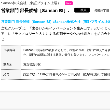
Sansan株式会社（東証プライム上場）
New
営業部門 部長候補［Sansan BI］.
正社員
掲載終了日：2
営業部門 部長候補［Sansan BI］/Sansan株式会社（東証プライム上
当社グループは、「出会いからイノベーションを生み出す」というミ
ア」に「テクノロジーと人力による名刺データ化の仕組み」を組み合
じ...
仕事内容
Sansan BI営業部の責任者として、機能の企画・設計に加えて
た、部門の成果に関する数値の責任を負います。 メンバーマネジメ
勤務地
東京都渋谷区
給与
想定年収：1120-万円 基本給64～万円 経験、能力等に応じて個