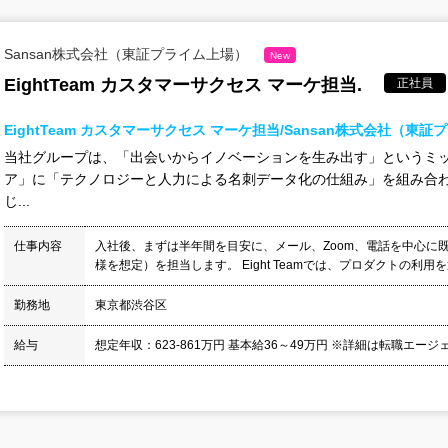
Sansan株式会社（東証プライム上場）
New
EightTeam カスタマーサクセス マーケ担当.
正社員
EightTeam カスタマーサクセス マーケ担当/Sansan株式会社（東
当社グループは、「出会いからイノベーションを生み出す」というミ
ア」に「テクノロジーと人力による名刺データ化の仕組み」を組み合
じ...
仕事内容
入社後、まずは半年間を目安に、メール、Zoom、電話を中心に
様を想定）を担当します。 Eight Teamでは、プロダクトの利用を
勤務地
東京都渋谷区
給与
想定年収：623-861万円 基本給36～49万円 ※詳細は転職エージ