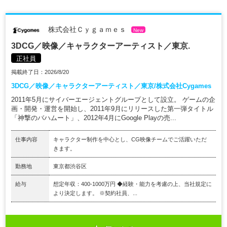
株式会社Ｃｙｇａｍｅｓ
New
3DCG／映像／キャラクターアーティスト／東京.
正社員
掲載終了日：2026/8/20
3DCG／映像／キャラクターアーティスト／東京/株式会社Cygames
2011年5月にサイバーエージェントグループとして設立。 ゲームの企
画・開発・運営を開始し、2011年9月にリリースした第一弾タイトル
「神撃のバハムート」、2012年4月にGoogle Playの売...
仕事内容
キャラクター制作を中心とし、CG映像チームでご活躍いただ
きます。
勤務地
東京都渋谷区
給与
想定年収：400-1000万円 ◆経験・能力を考慮の上、当社規定に
より決定します。 ※契約社員、...