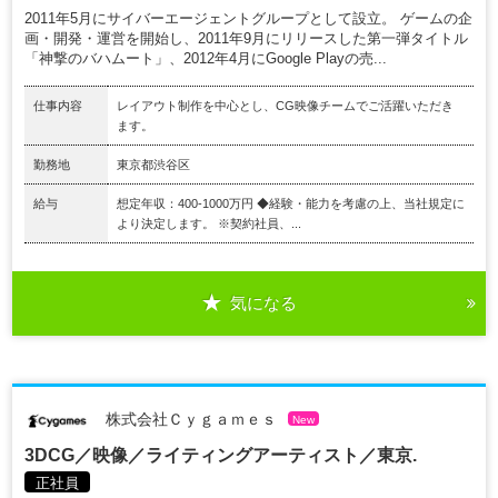
2011年5月にサイバーエージェントグループとして設立。 ゲームの企
画・開発・運営を開始し、2011年9月にリリースした第一弾タイトル
「神撃のバハムート」、2012年4月にGoogle Playの売...
仕事内容
レイアウト制作を中心とし、CG映像チームでご活躍いただき
ます。
勤務地
東京都渋谷区
給与
想定年収：400-1000万円 ◆経験・能力を考慮の上、当社規定に
より決定します。 ※契約社員、...
気になる
株式会社Ｃｙｇａｍｅｓ
New
3DCG／映像／ライティングアーティスト／東京.
正社員