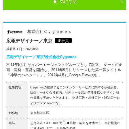
気になる
株式会社Ｃｙｇａｍｅｓ
広報デザイナー／東京.
正社員
掲載終了日：2026/8/20
広報デザイナー／東京/株式会社Cygames
2011年5月にサイバーエージェントグループとして設立。 ゲームの企
画・開発・運営を開始し、2011年9月にリリースした第一弾タイトル
「神撃のバハムート」、2012年4月にGoogle Playの売...
仕事内容
Cygamesの提供するコンテンツ・サービスに関する各種広告、
販促ツールや会社案内、社内ツールほか多種多様なデザイン制
作業務を実施いただきます。 交通広告・屋外広告・雑誌広告お
よびデジタル広告な...
勤務地
東京都渋谷区
給与
想定年収：400-1000万円 ◆経験・能力を考慮の上、当社規定に
より決定します。 ※年俸外の半...