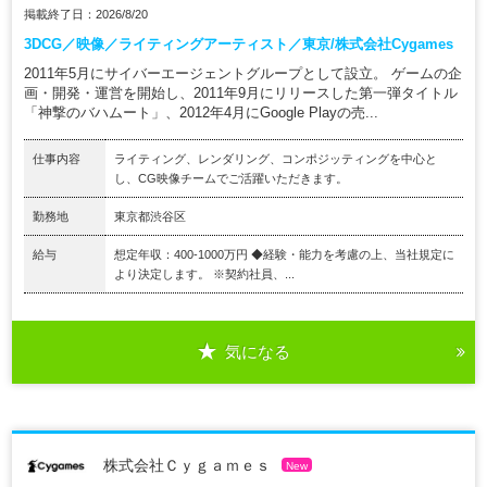
掲載終了日：2026/8/20
3DCG／映像／ライティングアーティスト／東京/株式会社Cygames
2011年5月にサイバーエージェントグループとして設立。 ゲームの企
画・開発・運営を開始し、2011年9月にリリースした第一弾タイトル
「神撃のバハムート」、2012年4月にGoogle Playの売...
仕事内容
ライティング、レンダリング、コンポジッティングを中心と
し、CG映像チームでご活躍いただきます。
勤務地
東京都渋谷区
給与
想定年収：400-1000万円 ◆経験・能力を考慮の上、当社規定に
より決定します。 ※契約社員、...
気になる
株式会社Ｃｙｇａｍｅｓ
New