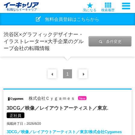
転職ならイーキャリア
気になる
検索履歴
無料会員登録はこちらから
渋谷区×グラフィックデザイナー・
イラストレーター×大手企業のグル
条件変更
ープ会社の転職情報
前の
1
30
件
次の
30
件
株式会社Ｃｙｇａｍｅｓ
New
3DCG／映像／レイアウトアーティスト／東京.
正社員
掲載終了日：2026/8/20
3DCG／映像／レイアウトアーティスト／東京/株式会社Cygames