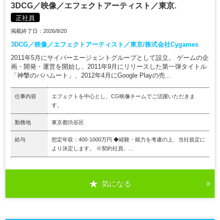
3DCG／映像／エフェクトアーティスト／東京.
正社員
掲載終了日：2026/8/20
3DCG／映像／エフェクトアーティスト／東京/株式会社Cygames
2011年5月にサイバーエージェントグループとして設立。 ゲームの企
画・開発・運営を開始し、2011年9月にリリースした第一弾タイトル
「神撃のバハムート」、2012年4月にGoogle Playの売...
仕事内容
エフェクトを中心とし、CG映像チームでご活躍いただきま
す。
勤務地
東京都渋谷区
給与
想定年収：400-1000万円 ◆経験・能力を考慮の上、当社規定に
より決定します。 ※契約社員、...
気になる