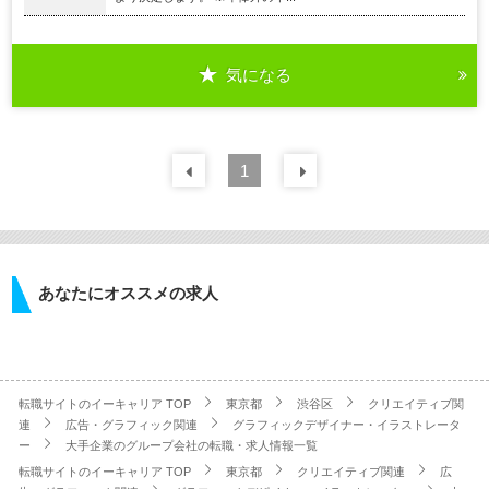
気になる
前の
1
30
件
次の
30
件
あなたにオススメの求人
転職サイトのイーキャリア TOP
東京都
渋谷区
クリエイティブ関
連
広告・グラフィック関連
グラフィックデザイナー・イラストレータ
ー
大手企業のグループ会社の転職・求人情報一覧
転職サイトのイーキャリア TOP
東京都
クリエイティブ関連
広