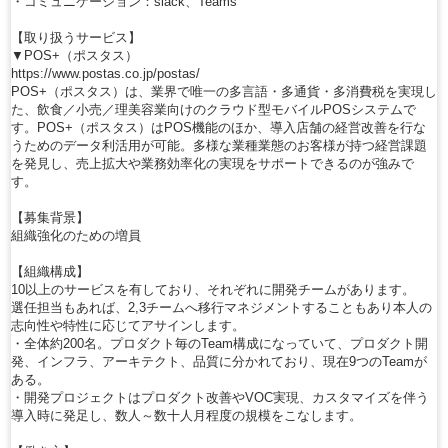
・コミュニケーション：slack、Teams
【取り扱うサービス】
▼POS+（ポスタス）
https://www.postas.co.jp/postas/
POS+（ポスタス）は、業界で唯一の多言語・多通貨・多消費税を実現し
た、飲食／小売／理美容業向けのクラウド型モバイルPOSシステムで
す。POS+（ポスタス）はPOS機能のほか、導入店舗の経営改善を行な
うためのデータ利活用が可能。多様な業種業態のお客様が持つ経営課題
を発見し、売上拡大や業務効率化の実現をサポートできるのが強みで
す。
【募集背景】
組織強化のための増員
【組織構成】
10以上のサービスを有しており、それぞれに開発チームがあります。
選任担当もあれば、2,3チームへ移行マネジメントすることもあり本人の
志向性や特性に応じてアサインします。
・全体約200名。プロダクト毎のTeam構成になっていて、プロダクト開
発、インフラ、アーキテクト、品質に分かれており、現在9つのTeamが
ある。
・開発プロジェクトはプロダクト改善やVOC実現、カスタマイズを伴う
導入時に発足し、数人～数十人月程度の規模をこなします。