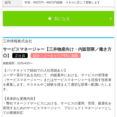
給与
年収：650万円～900万円経験・スキルに応じて変動します
気になる
詳細を見る
三井情報株式会社
サービスマネージャー【三井物産向け・内販部隊／働き方
◎】
正社員
紹介：
イーキャリアFA
に掲載
掲載期間：2025/4/25〜
【パソナキャリア経由での入社実績あり】
ユーザー系SIである当社にて、内販案件における、サービスの管理者
（サービスマネージャー）またはサービスマネージャーを目指す技術者
を募集します。※スキルやご経験を踏まえて適切な部署へ配属いたしま
す。
【具体的な業務内容】
・弊社マネージドサービスにおける、サービスの運用、管理、最適化を
実現するためのサービスマネージャー、プロジェクトマネージャーとし
ての業務対応