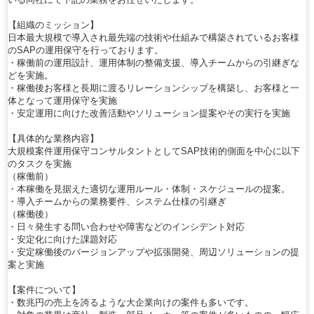
【組織のミッション】
日本最大規模で導入され最先端の技術や仕組みで構築されているお客様
のSAPの運用保守を行っております。
・稼働前の運用設計、運用体制の整備支援、導入チームからの引継ぎな
どを実施。
・稼働後お客様と長期に渡るリレーションシップを構築し、お客様と一
体となって運用保守を実施
・安定運用に向けた改善活動やソリューション提案やその実行を実施
【具体的な業務内容】
大規模案件運用保守コンサルタントとしてSAP技術的側面を中心に以下
のタスクを実施
（稼働前）
・本稼働を見据えた適切な運用ルール・体制・スケジュールの提案。
・導入チームからの業務要件、システム仕様の引継ぎ
（稼働後）
・日々発生する問い合わせや障害などのインシデント対応
・安定化に向けた課題対応
・安定稼働後のバージョンアップや拡張開発、周辺ソリューションの提
案と実施
【案件について】
・数兆円の売上を誇るような大企業向けの案件も多いです。