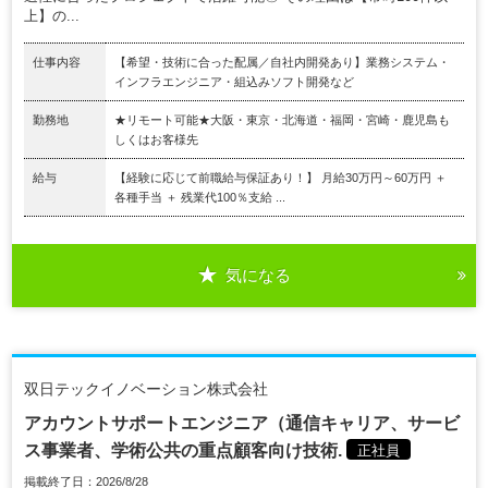
上】の...
仕事内容
【希望・技術に合った配属／自社内開発あり】業務システム・
インフラエンジニア・組込みソフト開発など
勤務地
★リモート可能★大阪・東京・北海道・福岡・宮崎・鹿児島も
しくはお客様先
給与
【経験に応じて前職給与保証あり！】 月給30万円～60万円 ＋
各種手当 ＋ 残業代100％支給 ...
気になる
双日テックイノベーション株式会社
アカウントサポートエンジニア（通信キャリア、サービ
ス事業者、学術公共の重点顧客向け技術.
正社員
掲載終了日：2026/8/28