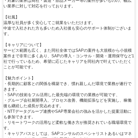
・対象の業界は商社・製造・部品メーカー等の案件が多いものの、幅広
い業界に対して対応を行っております。
【社風】
温厚な社員が多く安心してご就業をいただけます。
中途で入社された方も多いため入社後も安心のサポート体制がございま
す。
【キャリアについて】
サービス範囲も広く、また同社全体ではSAPの案件も大規模から小規模
案件まで非常に多くあり、SAPの導入・コンサル・開発・運用保守など1
社で行っているため、希望に応じたキャリアを同社内で叶えていただく
ことが可能です。
【魅力ポイント】
・長期的に顧客との関係を構築でき、慣れ親しんだ環境で業務が遂行で
きます。
・SAPの技術をフル活用した最先端の環境での業務が可能です、
・グループ会社展開導入、プロセス改善、機能拡張などを実施し、稼働
後も継続した成長が見込めます。
・NTTデータグループ連携やSAP専業会社の強みを活かした提案活動に
も参加できます。
・リモートワークの活用など柔軟な働き方が推奨されている職場環境で
す。
・キャリアパスとしては、SAPコンサルのスペシャリストあるいはマネ