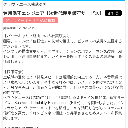
クラウドエース株式会社
運用保守エンジニア【次世代運用保守サービス】
正社員
紹介：
イーキャリアFA
に掲載
掲載期間：2026/5/29〜
【パソナキャリア経由での入社実績あり】
顧客システムの「信頼性」を技術で担保し、ビジネスの成長を支援する
ポジションです。
インフラの構成変更から、アプリケーションのパフォーマンス改善、AI
を活用した運用自動化まで、レイヤーを問わず「システムの最適解」を
追求します。
【採用背景】
生成AIの進化により開発スピードは飛躍的に向上する一方、本番環境は
より複雑化しています。今求められるのは、システムを動かすだけでな
く、AIが生み出した価値を安定的に届け、ビジネス成長へとつなげる“信
頼性”です。
クラウドエースは2025年4月、この課題に応えるべく次世代運用保守サー
ビス「Business Reliability Engineering（BRE）」 を開始しました。イン
フラからアプリケーションまでを横断し、AIを活用しながらシステムの
信頼性を高め、それをビジネス価値へと昇華させるためメンバーを募集
致します。