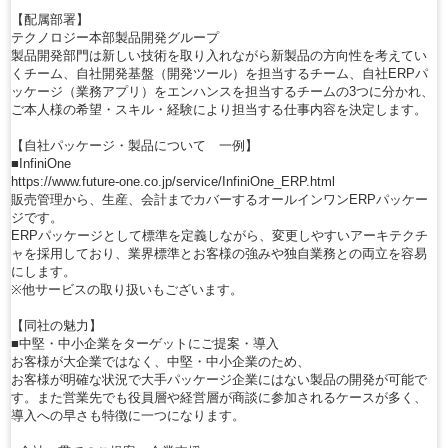
【配属部署】
テクノロジー本部製品開発グループ
製品開発部門は新しい技術を取り入れながら新製品の方向性を考えてい
くチーム、自社開発基盤（開発ツール）を担当するチーム、自社ERPパ
ッケージ（業務アプリ）をエンハンスを担当するチームの3つに分かれ、
ご本人様の希望・スキル・経験により担当する仕事内容を決定します。
【自社パッケージ・製品について 一例】
■InfiniOne
https://www.future-one.co.jp/service/InfiniOne_ERP.html
販売管理から、生産、会計までカバーするオールインワンERPパッケー
ジです。
ERPパッケージとして標準を定義しながら、変更しやすいアーキテクチ
ャを採用しており、業界標準とお客様の強みや独自業務との両立を容易
にします。
※他サービスの取り扱いもございます。
【同社の魅力】
■中堅・中小企業をターゲットにご提案・導入
お客様が大企業ではなく、中堅・中小企業のため、
お客様が明確な状況で大手パッケージ企業にはない製品の開発が可能で
す。また営業先でも役員層や経営層が商談に参加されるケースが多く、
導入への早さも特徴に一つになります。