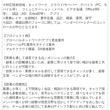
※対応技術領域：ネットワーク、クラウド/サーバー、デバイス（PC、モ
バイル等）、コミュニケーション（メール、ビデオ会議、Office365
等）、認証（AD、EntraID等）、アプリ
※業務レイヤ：企画検討、要件定義、設計、構築、運用、保守
※設計、構築以降のフェーズに関しては、ベンダー/パートナーのコント
ロールが中心となります。
【プロジェクト例】
・グローバルネットワーク/アプリ更改案件
・グローバルPC運用モダナイズ案件
・マルチクラウド構築、DX推進案件
【実務を通して成長できる点／ポジションの魅力】
・顧客との距離感も近いため、顧客に寄りそう形で深い検討を顧客と共
に行うことが可能です。
・技術スキル・業務スキルを並行して習得できるチャンスが多く、顧客
立場、ベンダー立場の両方を経験するチャンスがございます。
【部署の雰囲気】
風通しが良く、上下関係なく会話・相談のできる環境です。キャリア採
用者も多数在籍しており、若手からベテランまで、様々なキャリアを持
った個性豊かなメンバーが和やかな雰囲気で業務に取り組んでいます。
メンバー個々が持つ経験や得意分野を活かしてアイディアを出し合いな
がら、チーム全体の総力にて未来のITインフラ創りに向け取り組んでい