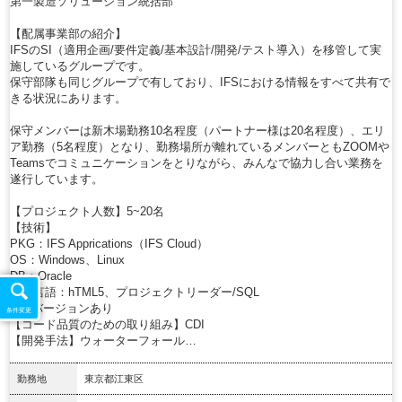
第一製造ソリューション統括部
【配属事業部の紹介】
IFSのSI（適用企画/要件定義/基本設計/開発/テスト導入）を移管して実
施しているグループです。
保守部隊も同じグループで有しており、IFSにおける情報をすべて共有で
きる状況にあります。
保守メンバーは新木場勤務10名程度（パートナー様は20名程度）、エリ
ア勤務（5名程度）となり、勤務場所が離れているメンバーともZOOMや
Teamsでコミュニケーションをとりながら、みんなで協力し合い業務を
遂行しています。
【プロジェクト人数】5~20名
【技術】
PKG：IFS Apprications（IFS Cloud）
OS：Windows、Linux
DB：Oracle
使用言語：hTML5、プロジェクトリーダー/SQL
※旧バージョンあり
条件変更
【コード品質のための取り組み】CDI
【開発手法】ウォーターフォール…
勤務地
東京都江東区