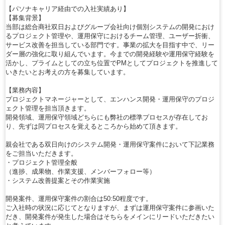
【パソナキャリア経由での入社実績あり】
【募集背景】
当部は総合商社双日およびグループ会社向け個別システムの開発におけ
るプロジェクト管理や、運用保守におけるチーム管理、ユーザー折衝、
サービス改善を担当している部門です。事業の拡大を目指す中で、リー
ダー層の強化に取り組んでいます。今までの開発経験や運用保守経験を
活かし、プライムとしての立ち位置でPMとしてプロジェクトを推進して
いきたいとお考えの方を募集しています。
【業務内容】
プロジェクトマネージャーとして、エンハンス開発・運用保守のプロジ
ェクト管理を担当頂きます。
開発領域、運用保守領域どちらにも弊社の標準プロセスが存在してお
り、先ずは同プロセスを覚えるところから始めて頂きます。
親会社である双日向けのシステム開発・運用保守案件において下記業務
をご担当いただきます。
・プロジェクト管理全般
（進捗、成果物、作業支援、メンバーフォロー等）
・システム改善提案とその作業実施
開発案件、運用保守案件の割合は50:50程度です。
ご入社時の状況に応じてとなりますが、まずは運用保守案件に参画いた
だき、開発案件が発生した場合はそちらをメインにリードいただきたい