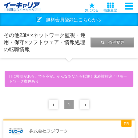
転職ならイーキャリア
気になる
検索履歴
無料会員登録はこちらから
その他23区×ネットワーク監視・運
用・保守×ソフトウェア・情報処理
条件変更
の転職情報
ITに興味がある、でも不安…そんなあなたも歓迎！未経験歓迎／リモー
トワーク案件あり
前の
1
30
件
次の
30
件
PR
株式会社フジワーク