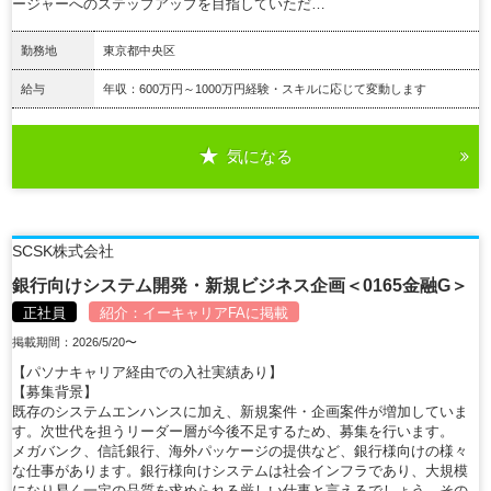
ージャーへのステップアップを目指していただ…
勤務地
東京都中央区
給与
年収：600万円～1000万円経験・スキルに応じて変動します
気になる
詳細を見る
SCSK株式会社
銀行向けシステム開発・新規ビジネス企画＜0165金融G＞
正社員
紹介：
イーキャリアFA
に掲載
掲載期間：2026/5/20〜
【パソナキャリア経由での入社実績あり】
【募集背景】
既存のシステムエンハンスに加え、新規案件・企画案件が増加していま
す。次世代を担うリーダー層が今後不足するため、募集を行います。
メガバンク、信託銀行、海外パッケージの提供など、銀行様向けの様々
な仕事があります。銀行様向けシステムは社会インフラであり、大規模
になり易く一定の品質を求められる厳しい仕事と言えるでしょう。その