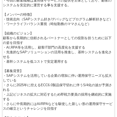
・今回の募集職種は運用保守サービスの提供を主体としており、顧客の
システムを安定的に運営する事を支援する。
【メンバーの特徴】
・技術志向（SAPシステム好き/デバッグなどプログラム解析好きなど）
・ワークライフバランス重視（時短勤務のママさんなど）
【組織のビジョン】
顧客から長期的に信頼されるパートナーとしての役割を担うために以下
の姿を目指す
・AI,RPA等を活用し、顧客IT部門の高度化を支援する
・先進的なSAPソリューションの活用を推進し、基幹システムを進化さ
せる
・基幹システムを低コストで安定運用する
【募集背景】
・SAPシステムを活用している企業の増加に伴い運用保守ニーズも拡大
している
・さらに2025年に控えるECC6.0製品保守切れに伴うS/4化の波が予測さ
れる
・上記ビジネスの拡大に対応するため即戦力要員の採用を継続的に実施
する
・さらに中長期的にはAI/RPAなどを駆使した新しい形の運用保守サービ
スの確立というチャレンジを目指す