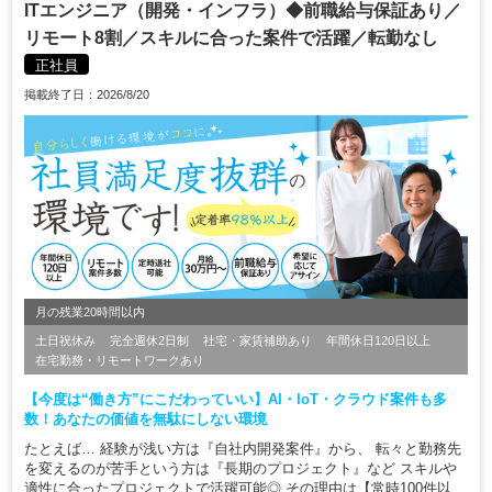
ITエンジニア（開発・インフラ）◆前職給与保証あり／
リモート8割／スキルに合った案件で活躍／転勤なし
正社員
掲載終了日：2026/8/20
月の残業20時間以内
土日祝休み
完全週休2日制
社宅・家賃補助あり
年間休日120日以上
在宅勤務・リモートワークあり
【今度は“働き方”にこだわっていい】AI・IoT・クラウド案件も多
数！あなたの価値を無駄にしない環境
たとえば… 経験が浅い方は『自社内開発案件』から、 転々と勤務先
を変えるのが苦手という方は『長期のプロジェクト』など スキルや
適性に合ったプロジェクトで活躍可能◎ その理由は【常時100件以