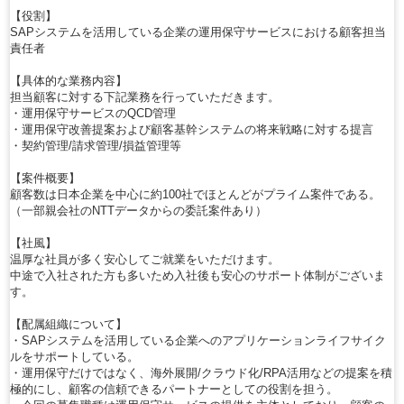
【役割】
SAPシステムを活用している企業の運用保守サービスにおける顧客担当
責任者
【具体的な業務内容】
担当顧客に対する下記業務を行っていただきます。
・運用保守サービスのQCD管理
・運用保守改善提案および顧客基幹システムの将来戦略に対する提言
・契約管理/請求管理/損益管理等
【案件概要】
顧客数は日本企業を中心に約100社でほとんどがプライム案件である。
（一部親会社のNTTデータからの委託案件あり）
【社風】
温厚な社員が多く安心してご就業をいただけます。
中途で入社された方も多いため入社後も安心のサポート体制がございま
す。
【配属組織について】
・SAPシステムを活用している企業へのアプリケーションライフサイク
ルをサポートしている。
・運用保守だけではなく、海外展開/クラウド化/RPA活用などの提案を積
極的にし、顧客の信頼できるパートナーとしての役割を担う。