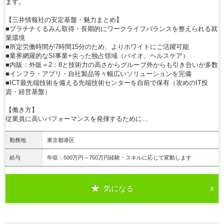
ます。
【三井情報社の安定基盤・魅力まとめ】
■プラチナくるみん取得・長期的にワークライフバランスを整えられる就
業環境
■所定労働時間が7時間15分のため、よりホワイトにご活躍可能
■業界網羅的なSI事業+尖った独占領域（バイオ、ヘルスケア）
■内販：外販＝2：8と技術力の高さからグループ外からも引き合いが多数
■インフラ・アプリ・自社製品等々幅広いソリューションを完備
■ICT最先端技術を備える先端技術センターを自前で保有（攻めのIT投
資・経営基盤）
【働き方】
従業員に高いパフォーマンスを発揮するために…
勤務地
東京都港区
給与
年収：500万円～750万円経験・スキルに応じて変動します
気になる
詳細を見る