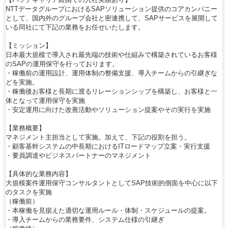
NTTデータグループにおけるSAPソリューション提供のコアカンパニー
として、国内外のグループ会社と密連携して、SAPサービスを展開して
いる同社にて下記の業務をお任せいたします。
【ミッション】
日本最大規模で導入され最先端の技術や仕組みで構築されているお客様
のSAPの運用保守を行っております。
・稼働前の運用設計、運用体制の整備支援、導入チームからの引継ぎな
どを実施。
・稼働後お客様と長期に渡るリレーションシップを構築し、お客様と一
体となって運用保守を実施
・安定運用に向けた改善活動やソリューション提案やその実行を実施
【業務概要】
マネジメント主担当として実施。加えて、下記の役割を担う。
・顧客基幹システムの中長期におけるITロードマップ立案・実行支援
・要員調達やビジネスパートナーのマネジメント
【具体的な業務内容】
大規模案件運用保守コンサルタントとしてSAP技術的側面を中心に以下
のタスクを実施
（稼働前）
・本稼働を見据えた適切な運用ルール・体制・スケジュールの提案。
・導入チームからの業務要件、システム仕様の引継ぎ