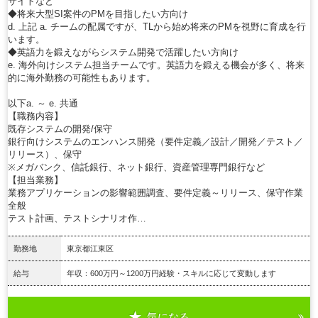
サイトなど
◆将来大型SI案件のPMを目指したい方向け
d. 上記 a. チームの配属ですが、TLから始め将来のPMを視野に育成を行
います。
◆英語力を鍛えながらシステム開発で活躍したい方向け
e. 海外向けシステム担当チームです。英語力を鍛える機会が多く、将来
的に海外勤務の可能性もあります。
以下a. ～ e. 共通
【職務内容】
既存システムの開発/保守
銀行向けシステムのエンハンス開発（要件定義／設計／開発／テスト／
リリース）、保守
※メガバンク、信託銀行、ネット銀行、資産管理専門銀行など
【担当業務】
業務アプリケーションの影響範囲調査、要件定義～リリース、保守作業
全般
テスト計画、テストシナリオ作…
勤務地
東京都江東区
給与
年収：600万円～1200万円経験・スキルに応じて変動します
気になる
詳細を見る