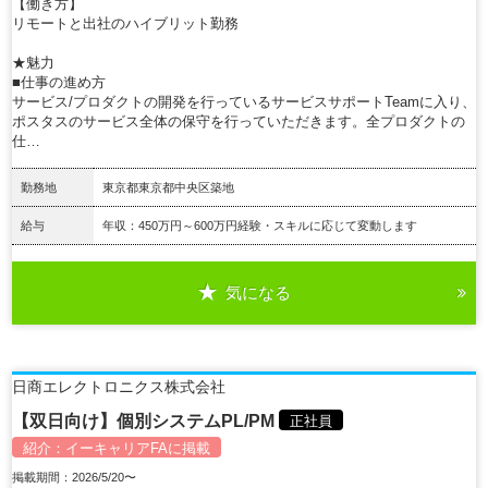
【働き方】
リモートと出社のハイブリット勤務
★魅力
■仕事の進め方
サービス/プロダクトの開発を行っているサービスサポートTeamに入り、
ポスタスのサービス全体の保守を行っていただきます。全プロダクトの
仕…
勤務地
東京都東京都中央区築地
給与
年収：450万円～600万円経験・スキルに応じて変動します
気になる
詳細を見る
日商エレクトロニクス株式会社
【双日向け】個別システムPL/PM
正社員
紹介：
イーキャリアFA
に掲載
掲載期間：2026/5/20〜