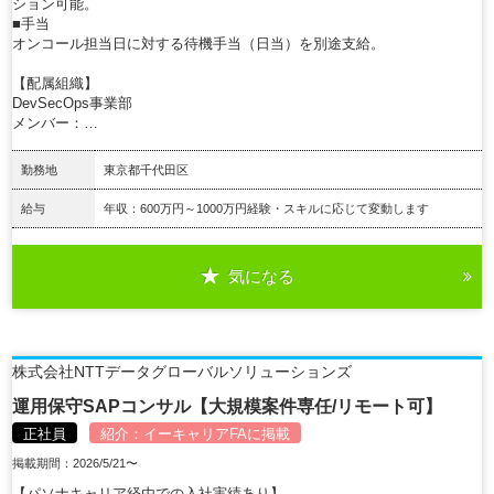
ション可能。
■手当
オンコール担当日に対する待機手当（日当）を別途支給。
【配属組織】
DevSecOps事業部
メンバー：…
勤務地
東京都千代田区
給与
年収：600万円～1000万円経験・スキルに応じて変動します
気になる
詳細を見る
株式会社NTTデータグローバルソリューションズ
運用保守SAPコンサル【大規模案件専任/リモート可】
正社員
紹介：
イーキャリアFA
に掲載
掲載期間：2026/5/21〜
【パソナキャリア経由での入社実績あり】