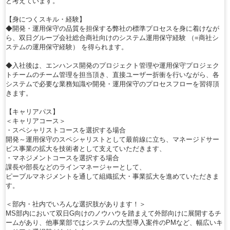
と考えています。
【身につくスキル・経験】
◆開発・運用保守の品質を担保する弊社の標準プロセスを身に着けなが
ら、双日グループ会社総合商社向けのシステム運用保守経験 （=商社シ
ステムの運用保守経験） を得られます。
◆入社後は、エンハンス開発のプロジェクト管理や運用保守プロジェク
トチームのチーム管理を担当頂き、直接ユーザー折衝を行いながら、各
システムで必要な業務知識や開発・運用保守のプロセスフローを習得頂
きます。
【キャリアパス】
＜キャリアコース＞
・スペシャリストコースを選択する場合
開発～運用保守のスペシャリストとして最前線に立ち、マネージドサー
ビス事業の拡大を技術者として支えていただきます、
・マネジメントコースを選択する場合
課長や部長などのラインマネージャーとして、
ピープルマネジメントを通して組織拡大・事業拡大を進めていただきま
す。
＜部内・社内でいろんな選択肢があります！＞
MS部内において双日G向けのノウハウを踏まえて外部向けに展開するチ
ームがあり、他事業部ではシステムの大型導入案件のPMなど、幅広いキ