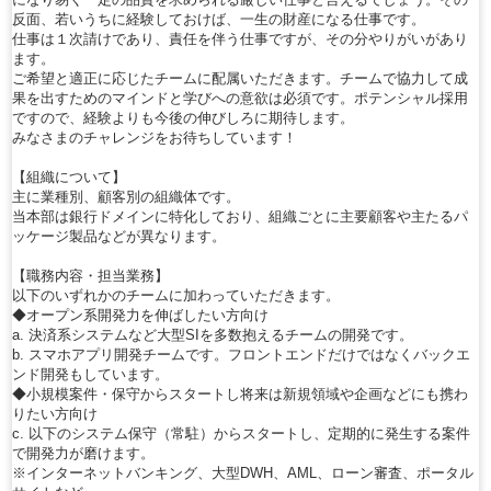
反面、若いうちに経験しておけば、一生の財産になる仕事です。
仕事は１次請けであり、責任を伴う仕事ですが、その分やりがいがあり
ます。
ご希望と適正に応じたチームに配属いただきます。チームで協力して成
果を出すためのマインドと学びへの意欲は必須です。ポテンシャル採用
ですので、経験よりも今後の伸びしろに期待します。
みなさまのチャレンジをお待ちしています！
【組織について】
主に業種別、顧客別の組織体です。
当本部は銀行ドメインに特化しており、組織ごとに主要顧客や主たるパ
ッケージ製品などが異なります。
【職務内容・担当業務】
以下のいずれかのチームに加わっていただきます。
◆オープン系開発力を伸ばしたい方向け
a. 決済系システムなど大型SIを多数抱えるチームの開発です。
b. スマホアプリ開発チームです。フロントエンドだけではなくバックエ
ンド開発もしています。
◆小規模案件・保守からスタートし将来は新規領域や企画などにも携わ
りたい方向け
c. 以下のシステム保守（常駐）からスタートし、定期的に発生する案件
で開発力が磨けます。
※インターネットバンキング、大型DWH、AML、ローン審査、ポータル