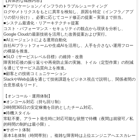
【具体的な職務内容】
■アプリケーション／インフラのトラブルシューティング
ログやメトリクスをもとに異常を検知し、原因を特定（インフラ／アプ
リの切り分け）。必要に応じてコード修正の提案～実装まで担当。
■システム最適化・リアーキテクチャ提案
コスト・パフォーマンス・セキュリティの観点から現状を分析し、
Google Cloudの最新技術を活用した改善提案および実行。
■AIエージェントによる運用自動化
自社AIプラットフォームや生成AIを活用し、人手を介さない運用フロー
の構築を推進。
■SLO（サービスレベル目標）の維持・改善
障害対応後の振り返りや再発防止策の実施、トイル（定型作業）の削減
を通じてサービス品質向上を推進。
■顧客との技術コミュニケーション
SlackやWeb会議を通じて技術課題をビジネス視点で説明し、関係者間の
合意形成をリード。
【オンコール・運用体制】
■オンコール対応（持ち回り制）
24時間365日の安定稼働を目的としたチーム対応。
■待機スタイル
常駐不要。アラート発生時に対応可能な状態で待機（夜間は就寝可／私
的時間の制約は最小限）。
■サポート体制
基本1名体制（時間帯別）。複雑な障害時は上位エンジニアへエスカレー