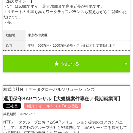
【魅力ポイント】
・定年は60歳ですが、最大70歳まで雇用延長が可能です。
・リモートの比率も高くワークライフバランスも整えながらご就業いた
だけます。
・長…
勤務地
東京都中央区
給与
年収：600万円～1000万円経験・スキルに応じて変動します
気になる
詳細を見る
株式会社NTTデータグローバルソリューションズ
運用保守SAPコンサル【大規模案件専任／長期就業可】
正社員
紹介：
イーキャリアFA
に掲載
掲載期間：2026/5/21〜
NTTデータグループにおけるSAPソリューション提供のコアカンパニー
として、国内外のグループ会社と密連携して、SAPサービスを展開して
いる同社にて下記の業務をお任せいたします。