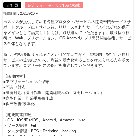
正社員
紹介：
イーキャリアFA
に掲載
掲載期間：2026/5/20〜
ポスタスが提供している各種プロダクト/サービスの開発部門サービスサ
ポートグループにアサイン後、リリースされたサービスそれぞれの保守
をメインとして品質向上に向け、取り組んでいただきます。取り扱う技
術は、Webアプリケーション、iOS/Androidアプリ開発関連技術、サービ
ス全体となります。
新しい技術を取り入れることが目的ではでなく、継続的、安定した自社
サービスの提供において、利益を最大化することを考えられる方を求め
ています。コアサービスの保守を推進していただきます。
【職務内容】
■アプリケーションの保守
■問合せ対応
■障害対応（復旧作業、開発組織へのエスカレーション）
■定型作業、作業手順書作成
■保守改善/効率化
【開発関連情報】
・OS：iOS/iPadOS、Android、Amazon Linux
・ソース管理：Git
・タスク管理・BTS：Redmine、backlog