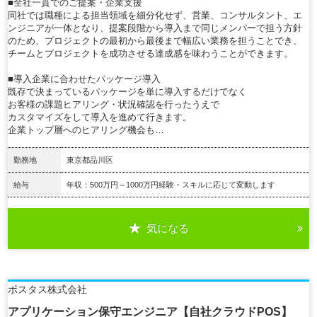
■全社一貫でのご提案・企業支援
同社では職種による担当領域を細分化せず、営業、コンサルタント、エ
ンジニアが一体となり、提案段階から導入まで同じメンバーで担う方針
のため、プロジェクトの最初から最後まで幅広い業務を担うことでき、
チームとプロジェクトを成功させる達成感を味わうことができます。
■導入企業に合わせたパッケージ導入
既存で決まっているパッケージを単に導入するだけでなく
お客様の課題ヒアリング・状況確認を行ったうえで
カスタマイズをして導入を進めて行きます。
企業トップ層へのヒアリング機会も…
勤務地
東京都品川区
給与
年収：500万円～1000万円経験・スキルに応じて変動します
気になる
詳細を見る
ポスタス株式会社
アプリケーション保守エンジニア【自社クラウドPOS】