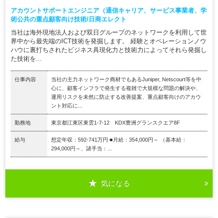
アカウントサポートエンジニア（通信キャリア、サービス事業者、学
術公共の重点顧客向け技術/日商エレクト
当社は海外現地法人および双日グループのネットワークを利用して世
界中から最先端のICT技術を発掘します。 経験とオペレーションノウ
ハウに裏打ちされたビジネス具現化力と技術力によってそれら発掘し
た技術を...
仕事内容
当社の主力ネットワーク商材でもあるJuniper, Netscourt等を中
心に、顧客インフラで発生する複雑で大規模な問題の解決や、
運用リスクを未然に防止する改善提案、重点顧客向けのアカウ
ント対応に...
勤務地
東京都江東区東雲1-7-12 KDX豊洲グランスクエア8F
給与
想定年収：592-741万円 ■月給：354,000円～ （基本給：
294,000円～、諸手当：...
気になる