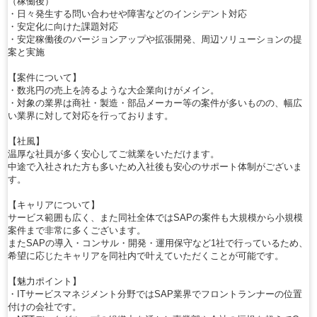
（稼働後）
・日々発生する問い合わせや障害などのインシデント対応
・安定化に向けた課題対応
・安定稼働後のバージョンアップや拡張開発、周辺ソリューションの提
案と実施
【案件について】
・数兆円の売上を誇るような大企業向けがメイン。
・対象の業界は商社・製造・部品メーカー等の案件が多いものの、幅広
い業界に対して対応を行っております。
【社風】
温厚な社員が多く安心してご就業をいただけます。
中途で入社された方も多いため入社後も安心のサポート体制がございま
す。
【キャリアについて】
サービス範囲も広く、また同社全体ではSAPの案件も大規模から小規模
案件まで非常に多くございます。
またSAPの導入・コンサル・開発・運用保守など1社で行っているため、
希望に応じたキャリアを同社内で叶えていただくことが可能です。
【魅力ポイント】
・ITサービスマネジメント分野ではSAP業界でフロントランナーの位置
付けの会社です。