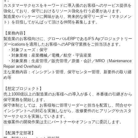
カスタマーサクセスをキーワードに導入後のお客様へのサービス提供を
強化しており、保守におけるリソース強化を行う必要があります。
製造業やパッケージに興味があり、将来的な保守リーダー（マネジメン
ト）を目指してがんばって頂ける仲間を募集します。
【業務内容】
製造業のお客様向けに、グローバルERPであるIFS Apプロジェクトリー
ダーicationsを適用したお客様へのAP保守業務をご担当頂きます。
・対象フェーズ：保守
・対象業種：産業機械／電機／航空・宇宙産業
・対象業務：生産管理／販売管理／原価・会計／MRO（Maintenance
Repair and Overhaul）
主な業務内容：インシデント管理、保守センター管理、新要件の取り纏
め等
【想定プロジェクト】
売上1000億以上の製造業のお客様への導入が多く、本番後の引継ぎから
保守業務を開始します。
保守体制としては、お客様毎に管理リーダーと担当を配置し、問合せや
インシデントへの対応を実施しながら、改修要件のヒアリングやカスタ
マーサクセスを実施していきます。
改修案件の開発作業は主にパートナーやオフショアに委託します。
【配属予定部署】