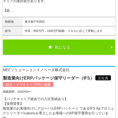
ャリアの選択肢があります。
【組…
勤務地
東京都千代田区
給与
年収：800万円～1000万円経験・スキルに応じて変動します
気になる
詳細を見る
NECソリューションイノベータ株式会社
製造業向けERPパッケージ保守リーダー（IFS）
正社員
紹介：
イーキャリアFA
に掲載
掲載期間：2025/5/9〜
【パソナキャリア経由での入社実績あり】
【採用背景】
製造業のお客様向けにグローバルERPパッケージ であるIFS Apプロジェ
クトリーダーicationsを導入したお客様へのAP保守運用を行っていま
す。