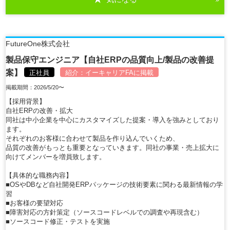
FutureOne株式会社
製品保守エンジニア【自社ERPの品質向上/製品の改善提
案】
正社員
紹介：
イーキャリアFA
に掲載
掲載期間：2026/5/20〜
【採用背景】
自社ERPの改善・拡大
同社は中小企業を中心にカスタマイズした提案・導入を強みとしており
ます。
それぞれのお客様に合わせて製品を作り込んでいくため、
品質の改善がもっとも重要となっていきます。同社の事業・売上拡大に
向けてメンバーを増員致します。
【具体的な職務内容】
■OSやDBなど自社開発ERPパッケージの技術要素に関わる最新情報の学
習
■お客様の要望対応
■障害対応の方針策定（ソースコードレベルでの調査や再現含む）
■ソースコード修正・テストを実施