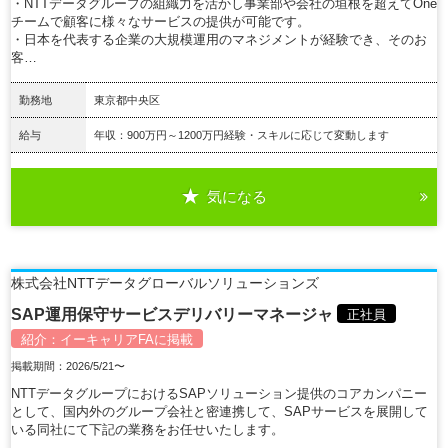
・NTTデータグループの組織力を活かし事業部や会社の垣根を超えてOne
チームで顧客に様々なサービスの提供が可能です。
・日本を代表する企業の大規模運用のマネジメントが経験でき、そのお
客…
勤務地
東京都中央区
給与
年収：900万円～1200万円経験・スキルに応じて変動します
気になる
詳細を見る
株式会社NTTデータグローバルソリューションズ
SAP運用保守サービスデリバリーマネージャ
正社員
紹介：
イーキャリアFA
に掲載
掲載期間：2026/5/21〜
NTTデータグループにおけるSAPソリューション提供のコアカンパニー
として、国内外のグループ会社と密連携して、SAPサービスを展開して
いる同社にて下記の業務をお任せいたします。