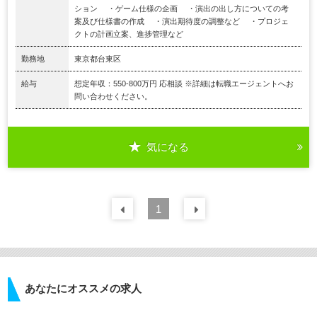
ション ・ゲーム仕様の企画 ・演出の出し方についての考
案及び仕様書の作成 ・演出期待度の調整など ・プロジェ
クトの計画立案、進捗管理など
勤務地
東京都台東区
給与
想定年収：550-800万円 応相談 ※詳細は転職エージェントへお
問い合わせください。
気になる
前の
1
30
件
次の
30
件
あなたにオススメの求人