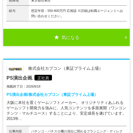
勤務地
東京都台東区
給与
想定年収：550-800万円 応相談 ※詳細は転職エージェントへお
問い合わせください。
気になる
株式会社カプコン（東証プライム上場）
PS演出企画.
正社員
掲載終了日：2026/8/18
PS演出企画/株式会社カプコン（東証プライム上場）
大阪に本社を置くゲームソフトメーカー。 オリジナリティあふれる
ゲームソフト開発力を強みに、人気コンテンツを多面展開（ワンコン
テンツ・マルチユース）することにより、安定成長を遂げています。
2013年...
仕事内容
パチンコ・パチスロ機の演出に関わるプランニング・ディレク