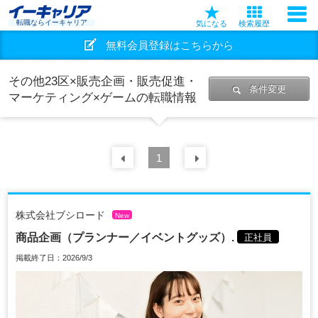
転職ならイーキャリア
気になる
検索履歴
無料会員登録はこちらから
その他23区×販売企画・販売促進・
条件変更
マーケティング×ゲームの転職情報
前の
1
30
件
次の
30
件
株式会社ブシロード
New
商品企画（プランナー／イベントグッズ）.
正社員
掲載終了日：2026/9/3