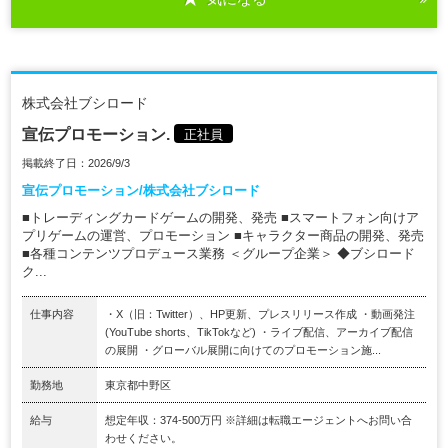
株式会社ブシロード
宣伝プロモーション.
正社員
掲載終了日：2026/9/3
宣伝プロモーション/株式会社ブシロード
■トレーディングカードゲームの開発、発売 ■スマートフォン向けア
プリゲームの運営、プロモーション ■キャラクター商品の開発、発売
■各種コンテンツプロデュース業務 ＜グループ企業＞ ◆ブシロード
ク...
仕事内容
・X（旧：Twitter）、HP更新、プレスリリース作成 ・動画発注
(YouTube shorts、TikTokなど) ・ライブ配信、アーカイブ配信
の展開 ・グローバル展開に向けてのプロモーション施...
勤務地
東京都中野区
給与
想定年収：374-500万円 ※詳細は転職エージェントへお問い合
わせください。