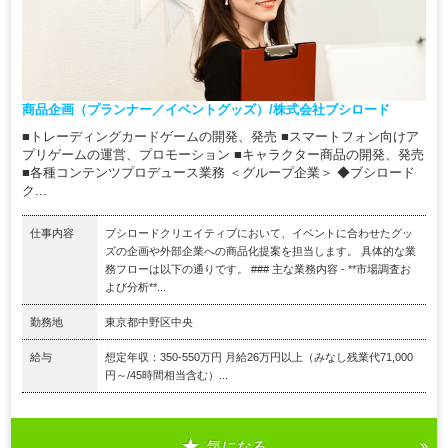
商品企画（プランナー／イベントグッズ）/株式会社ブシロード
■トレーディングカードゲームの開発、発売 ■スマートフォン向けア
プリゲームの運営、プロモーション ■キャラクター商品の開発、発売
■各種コンテンツプロデュース業務 ＜グループ企業＞ ◆ブシロード
ク...
仕事内容
ブシロードクリエイティブにおいて、イベントに合わせたグッ
ズの企画や外部企業への商品化提案を担当します。 具体的な業
務フローは以下の通りです。 ### 主な業務内容 - **市場調査お
よび分析**...
勤務地
東京都中野区中央
給与
想定年収：350-550万円 月給26万円以上（みなし残業代71,000
円～/45時間相当含む）...
気になる