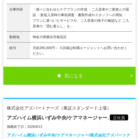
仕事内容
・個々に合わせたケアプランの作成 ・ご入居者やご家族との面
談 ・新規入居時の事前調査・書類作成やスタッフへの周知 ・
プランに基づいたサービスや、ご入居者の様子の確認など ご入
居者の「望む暮らし」を...
勤務地
神奈川県横浜市鶴見区
給与
月給285,000円～ ※詳細は転職エージェントへお問い合わせく
ださい。
気になる
株式会社アズパートナーズ（東証スタンダード上場）
アズハイム横浜いずみ中央/ケアマネージャー.
正社員
掲載終了日：2026/8/13
アズハイム横浜いずみ中央/ケアマネージャー/株式会社アズパートナ