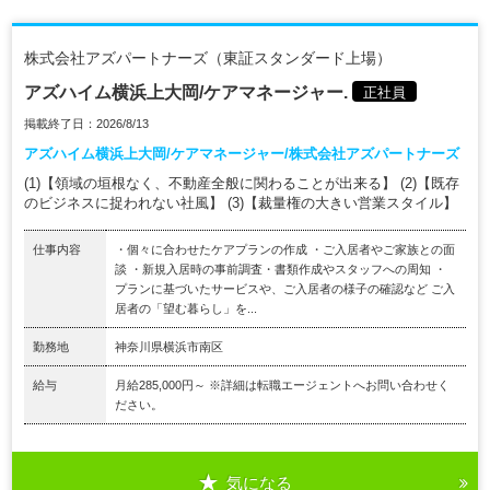
株式会社アズパートナーズ（東証スタンダード上場）
アズハイム横浜上大岡/ケアマネージャー.
正社員
掲載終了日：2026/8/13
アズハイム横浜上大岡/ケアマネージャー/株式会社アズパートナーズ
(1)【領域の垣根なく、不動産全般に関わることが出来る】 (2)【既存
のビジネスに捉われない社風】 (3)【裁量権の大きい営業スタイル】
仕事内容
・個々に合わせたケアプランの作成 ・ご入居者やご家族との面
談 ・新規入居時の事前調査・書類作成やスタッフへの周知 ・
プランに基づいたサービスや、ご入居者の様子の確認など ご入
居者の「望む暮らし」を...
勤務地
神奈川県横浜市南区
給与
月給285,000円～ ※詳細は転職エージェントへお問い合わせく
ださい。
気になる