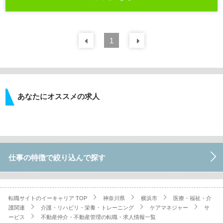
前の
1
30
件
次の
30
件
あなたにオススメの求人
仕事の特徴で絞り込んで探す
転職サイトのイーキャリア TOP
神奈川県
横浜市
医療・福祉・介
護関連
介護・リハビリ・栄養・トレーニング
ケアマネジャー
サ
ービス
不動産仲介・不動産管理の転職・求人情報一覧