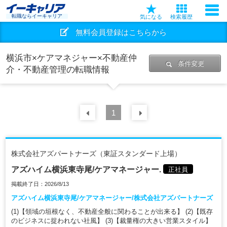
転職ならイーキャリア
気になる
検索履歴
無料会員登録はこちらから
横浜市×ケアマネジャー×不動産仲
条件変更
介・不動産管理の転職情報
前の
1
30
件
次の
30
件
株式会社アズパートナーズ（東証スタンダード上場）
アズハイム横浜東寺尾/ケアマネージャー.
正社員
掲載終了日：2026/8/13
アズハイム横浜東寺尾/ケアマネージャー/株式会社アズパートナーズ
(1)【領域の垣根なく、不動産全般に関わることが出来る】 (2)【既存
のビジネスに捉われない社風】 (3)【裁量権の大きい営業スタイル】