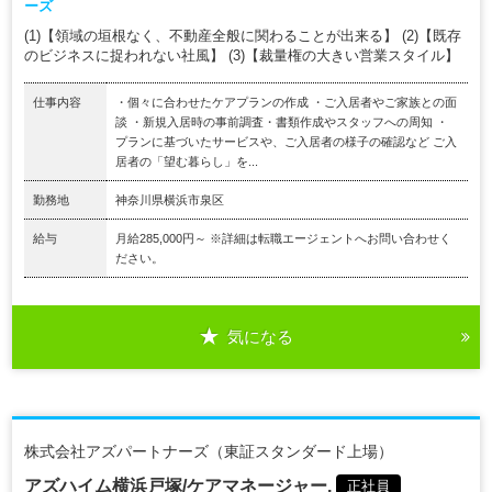
ーズ
(1)【領域の垣根なく、不動産全般に関わることが出来る】 (2)【既存
のビジネスに捉われない社風】 (3)【裁量権の大きい営業スタイル】
仕事内容
・個々に合わせたケアプランの作成 ・ご入居者やご家族との面
談 ・新規入居時の事前調査・書類作成やスタッフへの周知 ・
プランに基づいたサービスや、ご入居者の様子の確認など ご入
居者の「望む暮らし」を...
勤務地
神奈川県横浜市泉区
給与
月給285,000円～ ※詳細は転職エージェントへお問い合わせく
ださい。
気になる
株式会社アズパートナーズ（東証スタンダード上場）
アズハイム横浜戸塚/ケアマネージャー.
正社員