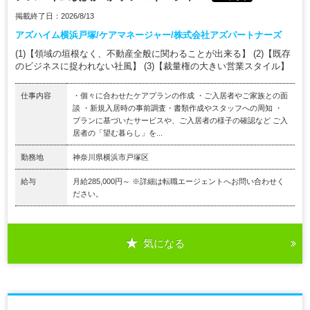
掲載終了日：2026/8/13
アズハイム横浜戸塚/ケアマネージャー/株式会社アズパートナーズ
(1)【領域の垣根なく、不動産全般に関わることが出来る】 (2)【既存
のビジネスに捉われない社風】 (3)【裁量権の大きい営業スタイル】
仕事内容
・個々に合わせたケアプランの作成 ・ご入居者やご家族との面
談 ・新規入居時の事前調査・書類作成やスタッフへの周知 ・
プランに基づいたサービスや、ご入居者の様子の確認など ご入
居者の「望む暮らし」を...
勤務地
神奈川県横浜市戸塚区
給与
月給285,000円～ ※詳細は転職エージェントへお問い合わせく
ださい。
気になる