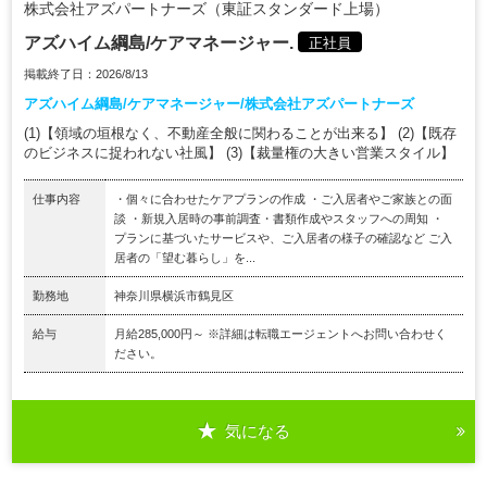
株式会社アズパートナーズ（東証スタンダード上場）
アズハイム綱島/ケアマネージャー.
正社員
掲載終了日：2026/8/13
アズハイム綱島/ケアマネージャー/株式会社アズパートナーズ
(1)【領域の垣根なく、不動産全般に関わることが出来る】 (2)【既存
のビジネスに捉われない社風】 (3)【裁量権の大きい営業スタイル】
仕事内容
・個々に合わせたケアプランの作成 ・ご入居者やご家族との面
談 ・新規入居時の事前調査・書類作成やスタッフへの周知 ・
プランに基づいたサービスや、ご入居者の様子の確認など ご入
居者の「望む暮らし」を...
勤務地
神奈川県横浜市鶴見区
給与
月給285,000円～ ※詳細は転職エージェントへお問い合わせく
ださい。
気になる