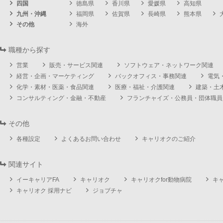
四国
徳島県
香川県
愛媛県
高知県
九州・沖縄
福岡県
佐賀県
長崎県
熊本県
その他
海外
職種から探す
営業
販売・サービス関連
ソフトウェア・ネットワーク関連
経営・企画・マーケティング
バックオフィス・事務関連
電気
化学・素材・医薬・食品関連
医療・福祉・介護関連
建築・土
コンサルティング・金融・不動産
フランチャイズ・公務員・団体職員
その他
各種設定
よくあるお問い合わせ
キャリオクのご紹介
関連サイト
イーキャリアFA
キャリオク
キャリオクfor動物病院
キ
キャリオク 採用ナビ
ジョブチャ