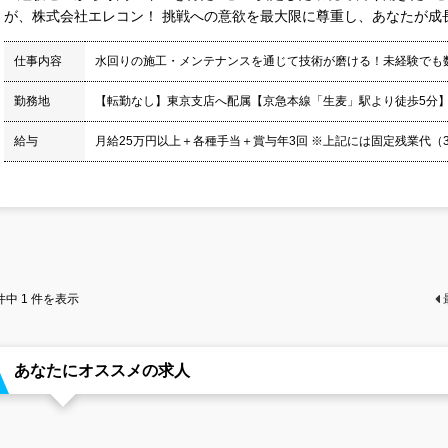
が、株式会社エレコン！ 挑戦への意欲を最大限に尊重し、あなたが成長
仕事内容
水回りの施工・メンテナンスを通じて技術が磨ける！未経験でも
勤務地
【転勤なし】東京支店へ配属【京急本線「生麦」駅より徒歩5分
給与
月給25万円以上＋各種手当＋賞与年3回 ※上記には固定残業代（39,
件中
1
件を表示
あなたにオススメの求人