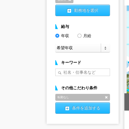
削除
勤務地を選択
給与
年収
月給
キーワード
その他こだわり条件
転勤なし
削除
条件を追加する