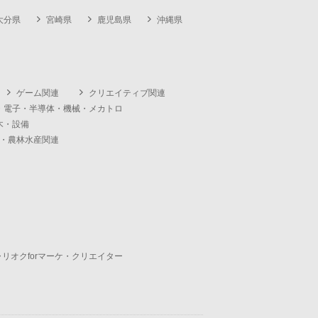
大分県
宮崎県
鹿児島県
沖縄県
ゲーム関連
クリエイティブ関連
・電子・半導体・機械・メカトロ
木・設備
・農林水産関連
ャリオクforマーケ・クリエイター