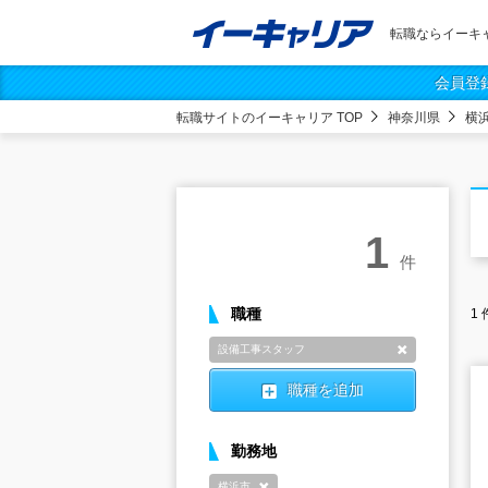
転職ならイーキ
会員登
転職サイトのイーキャリア TOP
神奈川県
横
1
件
職種
1
設備工事スタッフ
削除
職種を追加
勤務地
横浜市