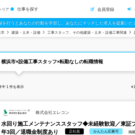
仕事を探す
会員登録
ャリア
録を行うとあなたの行動を学習し、あなたにマッチした求人を提案いた
浜市
建築・土木・設備
工事スタッフ、その他建築・土木・設備工事関連
横浜市×設備工事スタッフ×転勤なしの転職情報
件中
1
件を表示
株式会社エレコン
水回り施工メンテナンススタッフ◆未経験歓迎／東証
年3回／退職金制度あり
正社員
かんたん応募可
掲載