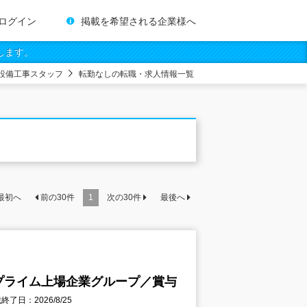
ログイン
掲載を希望される企業様へ
します。
設備工事スタッフ
転勤なしの転職・求人情報一覧
最初へ
前の
30
件
1
次の
30
件
最後へ
プライム上場企業グループ／賞与
終了日：2026/8/25