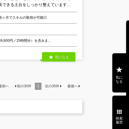
できる土台をしっかり整えています...
数ヶ月でスキルの取得が可能◎
】
600円／25時間分）を含みま...
気になる
気に
なる
最初へ
前の
30
件
1
次の
30
件
最後へ
検索
履歴