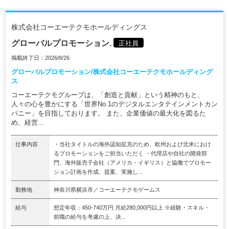
株式会社コーエーテクモホールディングス
グローバルプロモーション.
正社員
掲載終了日：2026/8/26
グローバルプロモーション/株式会社コーエーテクモホールディング
ス
コーエーテクモグループは、「創造と貢献」という精神のもと、
人々の心を豊かにする「世界No.1のデジタルエンタテインメントカン
パニー」を目指しております。 また、企業価値の最大化を図るた
め、経営...
仕事内容
・当社タイトルの海外認知拡充のため、欧州および北米におけ
るプロモーションをご担当いただく ・代理店や自社の開発部
門、海外販売子会社（アメリカ・イギリス）と協働でプロモー
ション計画を作成、提案、実施し...
勤務地
神奈川県横浜市／コーエーテクモゲームス
給与
想定年収：450-740万円 月給280,000円以上 ※経験・スキル・
前職の給与を考慮の上、決...