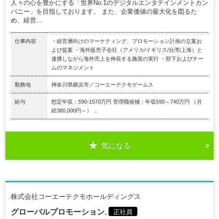
人々の心を豊かにする「世界No.1のデジタルエンタテインメントカン
パニー」を目指しております。 また、企業価値の最大化を図るた
め、経営...
仕事内容
・経営層向けのマーケティング、プロモーション計画の立案お
よび提案 ・海外販売子会社（アメリカ/イギリス/台湾/上海）と
連携しながら海外売上を伸長する施策の実行 ・部下およびチー
ムのマネジメント
勤務地
神奈川県横浜市／コーエーテクモゲームス
給与
想定年収：590-1570万円 管理職候補：年収590～740万円 （月
給380,000円～） ...
気になる
株式会社コーエーテクモホールディングス
グローバルプロモーション.
正社員