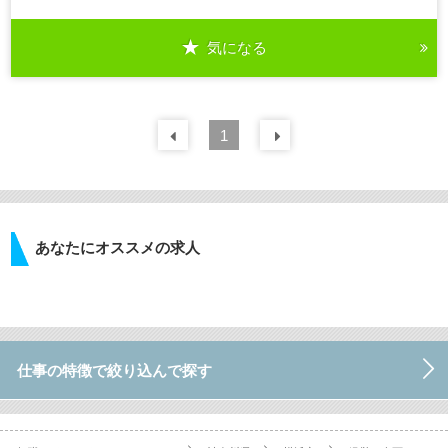
気になる
前の
1
30
件
次の
30
件
あなたにオススメの求人
仕事の特徴で絞り込んで探す