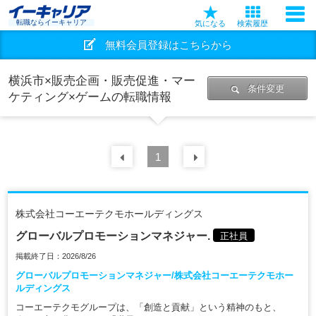
転職ならイーキャリア
気になる
検索履歴
無料会員登録はこちらから
横浜市×販売企画・販売促進・マー
条件変更
ケティング×ゲームの転職情報
前の
1
30
件
次の
30
件
株式会社コーエーテクモホールディングス
グローバルプロモーションマネジャー.
正社員
掲載終了日：2026/8/26
グローバルプロモーションマネジャー/株式会社コーエーテクモホー
ルディングス
コーエーテクモグループは、「創造と貢献」という精神のもと、