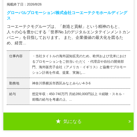
掲載終了日：2026/8/26
グローバルプロモーション/株式会社コーエーテクモホールディング
ス
コーエーテクモグループは、「創造と貢献」という精神のもと、
人々の心を豊かにする「世界No.1のデジタルエンタテインメントカン
パニー」を目指しております。 また、企業価値の最大化を図るた
め、経営...
仕事内容
・当社タイトルの海外認知拡充のため、欧州および北米におけ
るプロモーションをご担当いただく ・代理店や自社の開発部
門、海外販売子会社（アメリカ・イギリス）と協働でプロモー
ション計画を作成、提案、実施し...
勤務地
神奈川県横浜市西区みなとみらい4-3-6
給与
想定年収：450-740万円 月給280,000円以上 ※経験・スキル・
前職の給与を考慮の上、...
気になる