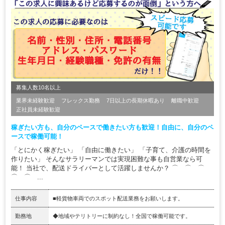
募集人数10名以上
業界未経験歓迎
フレックス勤務
7日以上の長期休暇あり
離職中歓迎
正社員未経験歓迎
稼ぎたい方も、自分のペースで働きたい方も歓迎！自由に、自分のペ
ースで稼働可能！
「とにかく稼ぎたい」 「自由に働きたい」 「子育て、介護の時間を
作りたい」 そんなサラリーマンでは実現困難な事も自営業なら可
能！ 当社で、配送ドライバーとして活躍しませんか？ ⌒ ⌒ ⌒
⌒ ⌒ ...
仕事内容
■軽貨物車両でのスポット配送業務をお願いします。
勤務地
◆地域やテリトリーに制約なし！全国で稼働可能です。