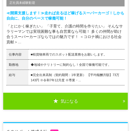
正社員未経験歓迎
≪開業支援します！≫走れば走るほど稼げるスーパーカーゴ！しかも
自由に、自分のペースで稼働可能！
「とにかく稼ぎたい」 「子育て、介護の時間を作りたい」 そんなサ
ラリーマンでは実現困難な事も自営業なら可能！ 多くの仲間が助け
合うスーパーカーゴならではの魅力です！ ＜コロナ禍における社会
貢献＞...
仕事内容
■軽貨物車両でのスポット配送業務をお願いします。
勤務地
◆地域やテリトリーに制約なし！全国で稼働可能です。
給与
■完全出来高制（契約期間：1年更新） 【平均報酬月額】73万
143円 ※令和7年12月度 ※専業・...
気になる