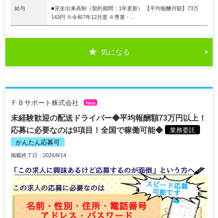
給与
■完全出来高制（契約期間：1年更新） 【平均報酬月額】73万
143円 ※令和7年12月度 ※専業・...
気になる
ＦＢサポート株式会社
New
未経験歓迎の配送ドライバー◆平均報酬額73万円以上！
応募に必要なのは9項目！全国で稼働可能◆
業務委託
かんたん応募可
掲載終了日：2026/8/14