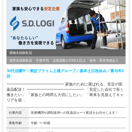
職種未経験歓迎
業界未経験歓迎
学歴不問
従業員数が1000人以上
産休・育休実績あり
30代活躍中！東証プライム上場グループ／基本土日祝休み／賞与年2
回
━━━━━━━━━━━━━━━ 家族のために選ばれる、安定の医
薬品配送！ ━━━━━━━━━━━━━━━ 「安定した会社で長く
働きたい」 「家族との時間も大切にしたい」 「将来を見据えてキャ
リアを築...
仕事内容
医療機関や調剤薬局への医薬品ルート配送をお任せします！
募集年齢
年齢: 〜 60歳