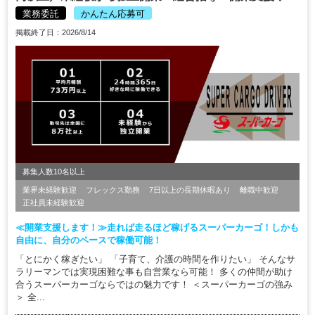
業務委託
かんたん応募可
掲載終了日：2026/8/14
募集人数10名以上
業界未経験歓迎
フレックス勤務
7日以上の長期休暇あり
離職中歓迎
正社員未経験歓迎
≪開業支援します！≫走れば走るほど稼げるスーパーカーゴ！しかも
自由に、自分のペースで稼働可能！
「とにかく稼ぎたい」 「子育て、介護の時間を作りたい」 そんなサ
ラリーマンでは実現困難な事も自営業なら可能！ 多くの仲間が助け
合うスーパーカーゴならではの魅力です！ ＜スーパーカーゴの強み
＞ 全...