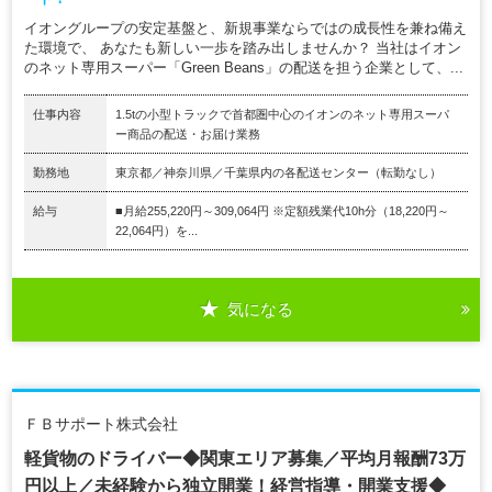
イオングループの安定基盤と、新規事業ならではの成長性を兼ね備え
た環境で、 あなたも新しい一歩を踏み出しませんか？ 当社はイオン
のネット専用スーパー「Green Beans」の配送を担う企業として、...
仕事内容
1.5tの小型トラックで首都圏中心のイオンのネット専用スーパ
ー商品の配送・お届け業務
勤務地
東京都／神奈川県／千葉県内の各配送センター（転勤なし）
給与
■月給255,220円～309,064円 ※定額残業代10h分（18,220円～
22,064円）を...
気になる
ＦＢサポート株式会社
軽貨物のドライバー◆関東エリア募集／平均月報酬73万
円以上／未経験から独立開業！経営指導・開業支援◆