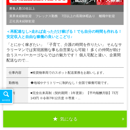
募集人数10名以上
業界未経験歓迎
フレックス勤務
7日以上の長期休暇あり
離職中歓迎
正社員未経験歓迎
＜再配達なし>走れば走っただけ稼げる！でも自分の時間も作れる！
安定収入と自由な稼働の良いとこどり♪
「とにかく稼ぎたい」 「子育て、介護の時間を作りたい」 そんなサ
ラリーマンでは実現困難な事も自営業なら可能！ 多くの仲間が助け
合うスーパーカーゴならではの魅力です！ 個人宅配と違い、企業間
配送なので...
仕事内容
■軽貨物車両でのスポット配送業務をお願いします。
勤務地
◆地域やテリトリーに制約なし！全国で稼働可能です。
給与
■完全出来高制（契約期間：1年更新） 【平均報酬月額】73万
143円 ※令和7年12月度 ※専業・...
条件変更
気になる