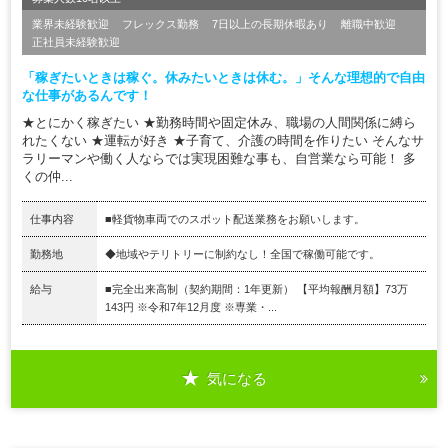
業界未経験歓迎
フレックス勤務
7日以上の長期休暇あり
離職中歓迎
正社員未経験歓迎
「稼ぎたいときは稼ぐ。休みたいときは休む。」そんな理想的で自由
な仕事があるんです！
★とにかく稼ぎたい ★勤務時間や固定休み、職場の人間関係に縛ら
れたくない ★運転が好き ★子育て、介護の時間を作りたい そんなサ
ラリーマンや働く人ならでは実現困難な事も、自営業なら可能！ 多
くの仲...
仕事内容
■軽貨物車両でのスポット配送業務をお願いします。
勤務地
◆地域やテリトリーに制約なし！全国で稼働可能です。
給与
■完全出来高制（契約期間：1年更新） 【平均報酬月額】73万
143円 ※令和7年12月度 ※専業・...
気になる