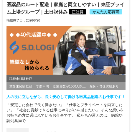
医薬品のルート配送｜家庭と両立しやすい｜東証プライ
ム上場グループ｜土日祝休み
正社員
かんたん応募可
掲載終了日：2026/8/20
職種未経験歓迎
業界未経験歓迎
学歴不問
従業員数が1000人以上
産休・育休実績あり
人の役に立ちながら、長く安心して働ける医薬品配送のお仕事です！
「安定した会社で長く働きたい」 「仕事とプライベートを両立した
い」 「社会に貢献できる仕事にやりがいを感じたい」 そんな想いを
お持ちの方に選ばれているお仕事です。 私たちが運ぶのは、病院や
調剤薬局で...