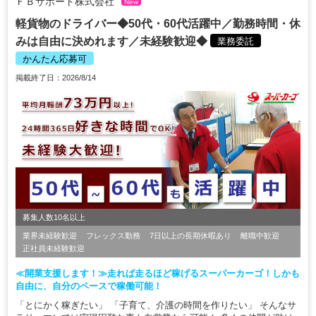
ＦＢサポート株式会社
New
軽貨物のドライバー◆50代・60代活躍中／勤務時間・休
みは自由に決めれます／未経験歓迎◆
業務委託
かんたん応募可
掲載終了日：2026/8/14
募集人数10名以上
業界未経験歓迎
フレックス勤務
7日以上の長期休暇あり
離職中歓迎
正社員未経験歓迎
≪開業支援します！≫走れば走るほど稼げるスーパーカーゴ！しかも
自由に、自分のペースで稼働可能！
「とにかく稼ぎたい」 「子育て、介護の時間を作りたい」 そんなサ