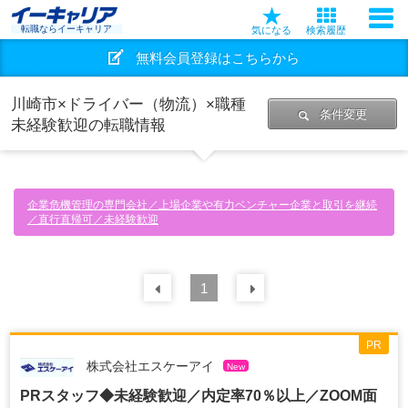
転職ならイーキャリア
気になる
検索履歴
無料会員登録はこちらから
川崎市×ドライバー（物流）×職種
条件変更
未経験歓迎の転職情報
企業危機管理の専門会社／上場企業や有力ベンチャー企業と取引を継続
／直行直帰可／未経験歓迎
前の
1
30
件
次の
30
件
PR
株式会社エスケーアイ
New
PRスタッフ◆未経験歓迎／内定率70％以上／ZOOM面