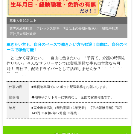
募集人数10名以上
業界未経験歓迎
フレックス勤務
7日以上の長期休暇あり
離職中歓迎
正社員未経験歓迎
稼ぎたい方も、自分のペースで働きたい方も歓迎！自由に、自分のペ
ースで稼働可能！
「とにかく稼ぎたい」 「自由に働きたい」 「子育て、介護の時間を
作りたい」 そんなサラリーマンでは実現困難な事も自営業なら可
能！ 当社で、配送ドライバーとして活躍しませんか？ ⌒ ⌒ ⌒
⌒ ⌒ ...
仕事内容
■軽貨物車両でのスポット配送業務をお願いします。
勤務地
◆地域やテリトリーに制約なし！全国で稼働可能です。
給与
■完全出来高制（契約期間：1年更新） 【平均報酬月額】73万
143円 ※令和7年12月度 ※専業・...