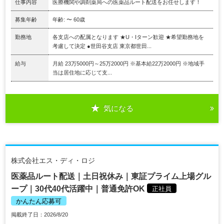
仕事内容
医療機関や調剤薬局への医薬品ルート配送をお任せします！
募集年齢
年齢: 〜 60歳
勤務地
各支店への配属となります ★U・Iターン歓迎 ★希望勤務地を
考慮して決定 ●世田谷支店 東京都世田...
給与
月給 23万5000円～25万2000円 ※基本給22万2000円 ※地域手
当は居住地に応じて支...
気になる
株式会社エス・ディ・ロジ
医薬品ルート配送｜土日祝休み｜東証プライム上場グル
ープ｜30代40代活躍中｜普通免許OK
正社員
かんたん応募可
掲載終了日：2026/8/20