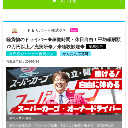
気になる
ＦＢサポート株式会社
New
軽貨物のドライバー◆稼働時間・休日自由！平均報酬額
73万円以上／充実研修／未経験歓迎◆
業務委託
自己紹介ムービー推奨求人
かんたん応募可
掲載終了日：2026/8/14
募集人数10名以上
業界未経験歓迎
フレックス勤務
7日以上の長期休暇あり
離職中歓迎