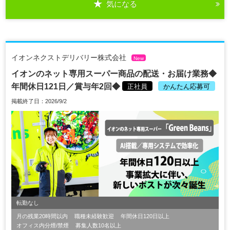
気になる
イオンネクストデリバリー株式会社
New
イオンのネット専用スーパー商品の配送・お届け業務◆
年間休日121日／賞与年2回◆
正社員
かんたん応募可
掲載終了日：2026/9/2
転勤なし
月の残業20時間以内
職種未経験歓迎
年間休日120日以上
オフィス内分煙/禁煙
募集人数10名以上