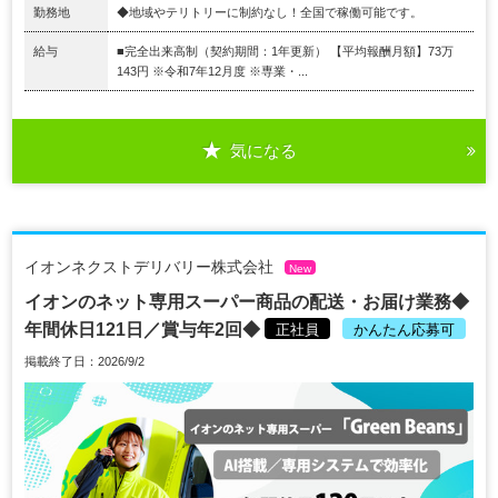
勤務地
◆地域やテリトリーに制約なし！全国で稼働可能です。
給与
■完全出来高制（契約期間：1年更新） 【平均報酬月額】73万
143円 ※令和7年12月度 ※専業・...
気になる
イオンネクストデリバリー株式会社
New
イオンのネット専用スーパー商品の配送・お届け業務◆
年間休日121日／賞与年2回◆
正社員
かんたん応募可
掲載終了日：2026/9/2