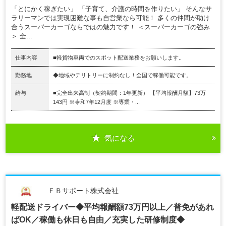
「とにかく稼ぎたい」 「子育て、介護の時間を作りたい」 そんなサ
ラリーマンでは実現困難な事も自営業なら可能！ 多くの仲間が助け
合うスーパーカーゴならではの魅力です！ ＜スーパーカーゴの強み
＞ 全...
仕事内容
■軽貨物車両でのスポット配送業務をお願いします。
勤務地
◆地域やテリトリーに制約なし！全国で稼働可能です。
給与
■完全出来高制（契約期間：1年更新） 【平均報酬月額】73万
143円 ※令和7年12月度 ※専業・...
気になる
ＦＢサポート株式会社
軽配送ドライバー◆平均報酬額73万円以上／普免があれ
ばOK／稼働も休日も自由／充実した研修制度◆