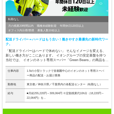
転勤なし
月の残業20時間以内
職種未経験歓迎
年間休日120日以上
オフィス内分煙/禁煙
募集人数10名以上
配送ドライバー＝ハードはもう古い！働きやすさ最優先の新時代ワー
ク。
「配送ドライバーはハードで休めない」 そんなイメージを変える、
新しい働き方がここにあります。 イオングループの安定基盤を持つ
当社では、 イオンのネット専用スーパー「Green Beans」の商品を...
仕事内容
1.5tの小型トラックで首都圏中心のイオンのネット専用スーパ
ー商品の配送・お届け業務
勤務地
東京都／神奈川県／千葉県内の各配送センター（転勤なし）
給与
■月給255,220円～309,064円 ※定額残業代10h分（18,220円～
22,064円）を...