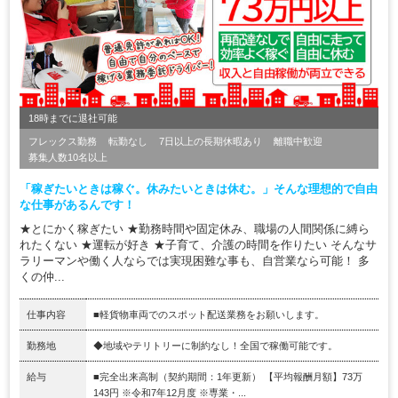
18時までに退社可能
フレックス勤務
転勤なし
7日以上の長期休暇あり
離職中歓迎
募集人数10名以上
「稼ぎたいときは稼ぐ。休みたいときは休む。」そんな理想的で自由
な仕事があるんです！
★とにかく稼ぎたい ★勤務時間や固定休み、職場の人間関係に縛ら
れたくない ★運転が好き ★子育て、介護の時間を作りたい そんなサ
ラリーマンや働く人ならでは実現困難な事も、自営業なら可能！ 多
くの仲...
仕事内容
■軽貨物車両でのスポット配送業務をお願いします。
勤務地
◆地域やテリトリーに制約なし！全国で稼働可能です。
給与
■完全出来高制（契約期間：1年更新） 【平均報酬月額】73万
143円 ※令和7年12月度 ※専業・...