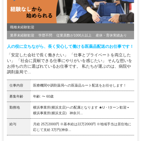
職種未経験歓迎
業界未経験歓迎
学歴不問
従業員数が1000人以上
産休・育休実績あり
人の役に立ちながら、長く安心して働ける医薬品配送のお仕事です！
「安定した会社で長く働きたい」 「仕事とプライベートを両立した
い」 「社会に貢献できる仕事にやりがいを感じたい」 そんな想いを
お持ちの方に選ばれているお仕事です。 私たちが運ぶのは、病院や
調剤薬局で...
仕事内容
医療機関や調剤薬局への医薬品ルート配送をお任せします！
募集年齢
年齢: 〜 60歳
勤務地
横浜事業所(横浜支店)への配属となります ★U・Iターン歓迎 ▪️
横浜事業所(横浜支店) 神奈川...
給与
月給 25万2000円 ※基本給は22万2000円 ※地域手当は居住地に
応じて支給 3万円(神奈...