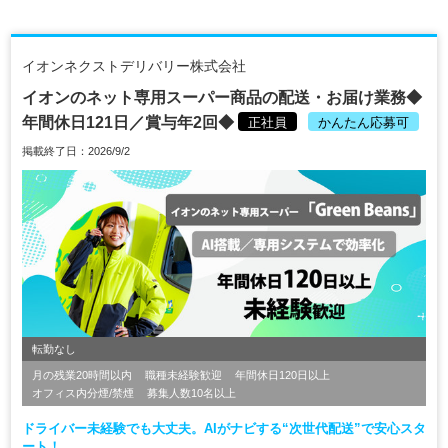
イオンネクストデリバリー株式会社
イオンのネット専用スーパー商品の配送・お届け業務◆
年間休日121日／賞与年2回◆
正社員
かんたん応募可
掲載終了日：2026/9/2
転勤なし
月の残業20時間以内
職種未経験歓迎
年間休日120日以上
オフィス内分煙/禁煙
募集人数10名以上
ドライバー未経験でも大丈夫。AIがナビする“次世代配送”で安心スタ
ート！