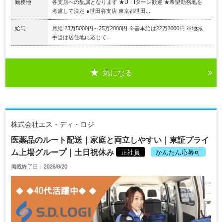
勤務地
各支店への配属となります ★U・Iターン歓迎 ★希望勤務地を
考慮して決定 ●世田谷支店 東京都世田...
給与
月給 23万5000円～25万2000円 ※基本給は22万2000円 ※地域
手当は居住地に応じて...
気になる
株式会社エス・ディ・ロジ
医薬品のルート配送｜家庭と両立しやすい｜東証プライ
ム上場グループ｜土日祝休み
正社員
かんたん応募可
掲載終了日：2026/8/20