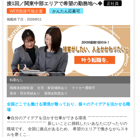
接1回／関東中部エリアで希望の勤務地へ◆
正社員
WEB面接可能企業
かんたん応募可
掲載終了日：2026/8/11
転勤なし
職種未経験歓迎
社宅・家賃補助あり
マイカー通勤可
産休・育休実績あり
退職金制度あり
全国どこでも働ける環境が整っており、個々のアイデアを活かせる職
場
◆自分のアイデアを活かす仕事ができる環境 ￣￣￣￣￣￣￣￣￣￣
￣￣￣￣￣￣￣￣￣￣ 新しいことに挑戦したいあなたにぴったりの
職場です。 全国に拠点があるため、 希望のエリアで働きながらスキ
ルを磨くこ...