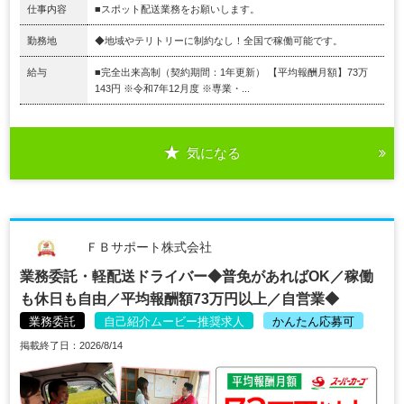
仕事内容
■スポット配送業務をお願いします。
勤務地
◆地域やテリトリーに制約なし！全国で稼働可能です。
給与
■完全出来高制（契約期間：1年更新） 【平均報酬月額】73万
143円 ※令和7年12月度 ※専業・...
気になる
ＦＢサポート株式会社
業務委託・軽配送ドライバー◆普免があればOK／稼働
も休日も自由／平均報酬額73万円以上／自営業◆
業務委託
自己紹介ムービー推奨求人
かんたん応募可
掲載終了日：2026/8/14