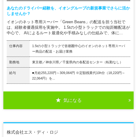
あなたのドライバー経験を、イオングループの新規事業でさらに活か
しませんか？
イオンのネット専用スーパー「Green Beans」の配送を担う当社で
は、経験者優遇採用を実施中。 1.5tの小型トラックでの短距離配送が
中心で、 AIによるルート最適化や手積みなしの仕組みで、体に...
仕事内容
1.5tの小型トラックで首都圏中心のイオンのネット専用スーパ
ー商品の配送・お届け業務
勤務地
東京都／神奈川県／千葉県内の各配送センター（転勤なし）
給与
■月給255,220円～309,064円 ※定額残業代10h分（18,220円～
22,064円）を...
気になる
株式会社エス・ディ・ロジ