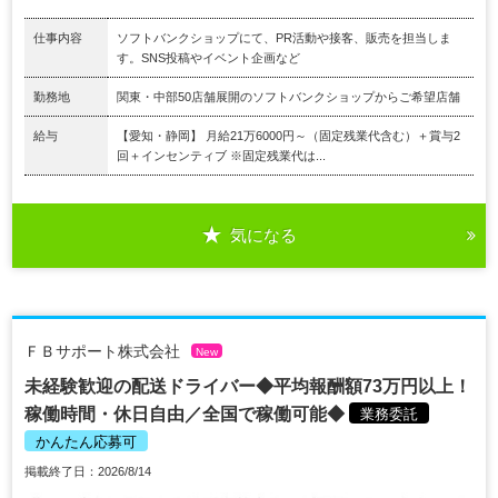
仕事内容
ソフトバンクショップにて、PR活動や接客、販売を担当しま
す。SNS投稿やイベント企画など
勤務地
関東・中部50店舗展開のソフトバンクショップからご希望店舗
給与
【愛知・静岡】 月給21万6000円～（固定残業代含む）＋賞与2
回＋インセンティブ ※固定残業代は...
気になる
ＦＢサポート株式会社
New
未経験歓迎の配送ドライバー◆平均報酬額73万円以上！
稼働時間・休日自由／全国で稼働可能◆
業務委託
かんたん応募可
掲載終了日：2026/8/14