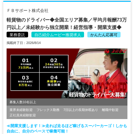
ＦＢサポート株式会社
軽貨物のドライバー◆全国エリア募集／平均月報酬73万
円以上／未経験から独立開業！経営指導・開業支援◆
業務委託
自己紹介ムービー推奨求人
かんたん応募可
掲載終了日：2026/8/14
募集人数10名以上
業界未経験歓迎
フレックス勤務
7日以上の長期休暇あり
離職中歓迎
正社員未経験歓迎
≪開業支援します！≫走れば走るほど稼げるスーパーカーゴ！しかも
自由に、自分のペースで稼働可能！