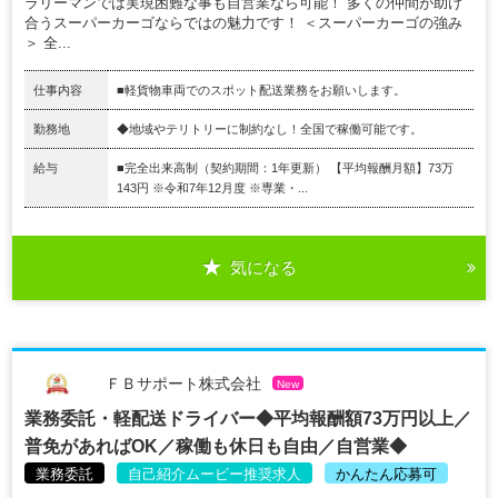
ラリーマンでは実現困難な事も自営業なら可能！ 多くの仲間が助け
合うスーパーカーゴならではの魅力です！ ＜スーパーカーゴの強み
＞ 全...
仕事内容
■軽貨物車両でのスポット配送業務をお願いします。
勤務地
◆地域やテリトリーに制約なし！全国で稼働可能です。
給与
■完全出来高制（契約期間：1年更新） 【平均報酬月額】73万
143円 ※令和7年12月度 ※専業・...
気になる
ＦＢサポート株式会社
New
業務委託・軽配送ドライバー◆平均報酬額73万円以上／
普免があればOK／稼働も休日も自由／自営業◆
業務委託
自己紹介ムービー推奨求人
かんたん応募可