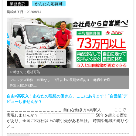
業務委託
かんたん応募可
掲載終了日：2026/8/14
18時までに退社可能
フレックス勤務
転勤なし
7日以上の長期休暇あり
離職中歓迎
募集人数10名以上
自由×高収入！あなたの理想の働き方、ここにあります！"自営業"デ
ビューしませんか？
＿＿＿＿＿＿＿＿＿＿＿＿＿＿ 自由な働き方×高収入 ここで
実現しませんか？ ￣￣￣￣￣￣￣￣￣￣￣￣￣￣ 50年を超える歴史
があり、全国に8万社以上の取引先がある当社。 時間や地域の縛りや
ノ...