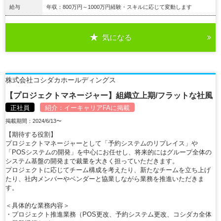
給与
年収：800万円～1000万円経験・スキルに応じて変動します
気になる
詳細を見る
株式会社コシダカホールディングス
【プロジェクトマネージャー】組織立上期/フラットな社風
正社員
紹介：
イーキャリアFA
に掲載
掲載期間：2024/6/13〜
【期待する役割】
プロジェクトマネージャーとして「予約システムのリプレイス」や
「POSシステムの開発」を中心にお任せし、将来的にはグループ全体の
システム基盤の開発まで裁量を大きく担っていただきます。
プロジェクトに応じてチーム構成を考えたり、新たなチームを立ち上げ
たり、社内メンバーやベンダーと協業しながら業務を推進いただきま
す。
＜具体的な業務内容＞
・プロジェクト推進業務（POS更改、予約システム更改、コシダカ全体