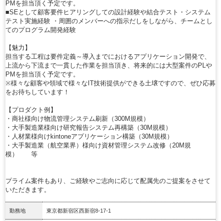
PMを担当頂く予定です。
■SEとして顧客要件ヒアリングしての設計経験や結合テスト・システム
テスト実施経験 ・周囲のメンバーへの指示だしをしながら、チームとし
てのプログラム開発経験
【魅力】
担当する工程は要件定義～導入までにおけるアプリケーション開発で、
上流から下流まで一貫した作業を担当頂き、将来的には大型案件のPLや
PMを担当頂く予定です。
※様々な顧客や領域で様々なIT技術提供ができる土壌ですので、ぜひ応募
をお待ちしています！
【プロダクト例】
・商社様向け物流管理システム刷新（300M規模）
・大手製造業様向け研究報告システム再構築（30M規模）
・人材業様向けkintoneアプリケーション構築（30M規模）
・大手製造業（航空業界）様向け資材管理システム改修（20M規
模） 等
プライム案件もあり、ご経験やご志向に応じて配属先のご提案をさせて
いただきます。
勤務地
東京都新宿区西新宿8-17-1