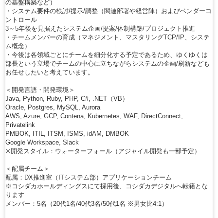
の基盤構築など）
・システム要件の検討/提示/調整（関連部署や経営陣）およびベンダーコ
ントロール
3～5年後を見据えたシステム企画/提案/体制構築/プロジェクト推進
・チームメンバーの育成（マネジメント、マスタリングTCP/IP、システ
ム概念）
・今後は各領域ごとにチームを細分化する予定であるため、ゆくゆくは
部長という立場でチームの中心に立ちながらシステムの企画/刷新なども
お任せしたいと考えています。
＜開発言語・開発環境＞
Java, Python, Ruby, PHP, C#, .NET（VB）
Oracle, Postgres, MySQL, Aurora
AWS, Azure, GCP, Contena, Kubernetes, WAF, DirectConnect,
Privatelink
PMBOK, ITIL, ITSM, ISMS, idAM, DMBOK
Google Workspace, Slack
※開発スタイル：ウォーターフォール（アジャイル開発も一部予定）
＜配属チーム＞
配属：DX推進室（ITシステム部）アプリケーションチーム
※コシダカホールディングスにて採用後、コシダカデジタルへ転籍とな
ります
メンバー：5名（20代1名/40代3名/50代1名 ※男女比4:1）