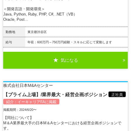
＜開発言語・開発環境＞
Java, Python, Ruby, PHP, C#, .NET（VB）
Oracle, Post…
勤務地
東京都渋谷区
給与
年収：600万円～750万円経験・スキルに応じて変動します
気になる
詳細を見る
株式会社日本M&Aセンター
【プライム上場】/業界最大・経営企画ポジション
正社員
紹介：
イーキャリアFA
に掲載
掲載期間：2024/6/20〜
【同社について】
M＆A業界最大手の日本M＆Aセンターにおける経営企画ポジションで
す。