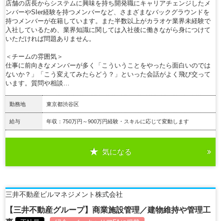
店舗の店長からシステムに興味を持ち開発職にキャリアチェンジしたメ
ンバーやSIer経験を持つメンバーなど、さまざまなバックグラウンドを
持つメンバーが在籍しています。また半数以上がカラオケ業界未経験で
入社しているため、業界知識に関しては入社後に働きながら身につけて
いただければ問題ありません。
＜チームの雰囲気＞
仕事に前向きなメンバーが多く「こういうことをやったら面白いのでは
ないか？」「こう変えてみたらどう？」といった会話がよく飛び交って
います。質問や相談…
勤務地
東京都渋谷区
給与
年収：750万円～900万円経験・スキルに応じて変動します
気になる
詳細を見る
三井不動産ビルマネジメント株式会社
【三井不動産グループ】商業施設管理／建物維持や管理工