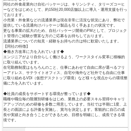
同社の外食産業向け自社パッケージは、キリンシティ、タリーズコーヒ
ーなどをはじめとして、約150社20,000店舗以上に導入・運用支援を行っ
ております。
小売業・外食業などの流通業界は現在非常に活況な状況にあり、弊社で
提供している流通向けパッケージ製品も引く手あまたの状況です。
更なる事業の拡大のため、自社パッケージ開発のPMとして、プロジェク
ト管理のご経験が豊富な方のご応募をお待ちしております。
流通業界についての知見・経験をお持ちの方は特に歓迎いたします。
【同社の特徴】
◆働き方改革に力を入れています◆
エンジニアがより自分らしく働けるよう、ワークスタイル変革に積極的
に取り組んでいます。
在宅勤務制度はもちろんのこと、仕事にあわせて自由に席が選べるフリ
ーアドレス、サテライトオフィス、自宅や海外など社外でも自由に仕事
に取り組めるVDI（仮想デスクトップ環境）など様々な視点からの環境整
備に力を入れています。
◆社員の成長をサポートする環境が整っています◆
職種や職位毎の階層別研修をはじめ、業務上の必要スキル習得やキャリ
アアップのための研修を多数ご用意しています。当社では半期に1度、上
長との面談による評価を実施し、賞与を決定します。客観的に自己の成
長や実績と向き合うことができるため、目標を明確にし、成長できる環
境です。