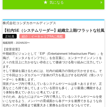
気になる
詳細を見る
株式会社コシダカホールディングス
【社内SE（システムリーダー】組織立上期/フラットな社風
正社員
紹介：
イーキャリアFA
に掲載
掲載期間：2024/6/20〜
【背景背景】
中期経営ビジョンとして「EIP（Entertainment Infrastructure Plan）」を
掲げ、「エンタメをインフラに」を合言葉に、エンターテインメントを
人々の生活上に欠かせない存在として価値づける取り組みに注力してい
ます。
そして価値を届けるためには、社内の組織力の強化が欠かせません。そ
こで今回はコシダカグループ全体のIT力を底上げする社内SE（情シスリ
ーダー）を募集します。
現状グループ内で導入しているシステムやツールは多々ありますが、正
直なところ持て余してしまっている部分も多く、より最適に機能するよ
う体制を整えていきたいと考えています。
そのため、あなたにはグループ内で導入しているシステムやツールを使
いこなせるよう、メンバーの育成面から各データを連携できるような自
社内システム開発まで裁量大きく業務をお任せするつもりです。