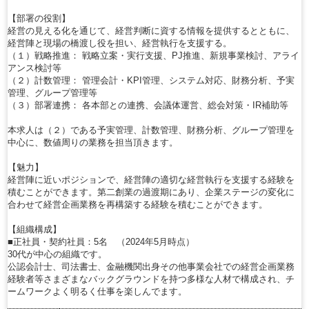
【部署の役割】
経営の見える化を通じて、経営判断に資する情報を提供するとともに、
経営陣と現場の橋渡し役を担い、経営執行を支援する。
（１）戦略推進： 戦略立案・実行支援、PJ推進、新規事業検討、アライ
アンス検討等
（２）計数管理： 管理会計・KPI管理、システム対応、財務分析、予実
管理、グループ管理等
（３）部署連携： 各本部との連携、会議体運営、総会対策・IR補助等
本求人は（２）である予実管理、計数管理、財務分析、グループ管理を
中心に、数値周りの業務を担当頂きます。
【魅力】
経営陣に近いポジションで、経営陣の適切な経営執行を支援する経験を
積むことができます。第二創業の過渡期にあり、企業ステージの変化に
合わせて経営企画業務を再構築する経験を積むことができます。
【組織構成】
■正社員・契約社員：5名 （2024年5月時点）
30代が中心の組織です。
公認会計士、司法書士、金融機関出身その他事業会社での経営企画業務
経験者等さまざまなバックグラウンドを持つ多様な人材で構成され、チ
ームワークよく明るく仕事を楽しんでます。