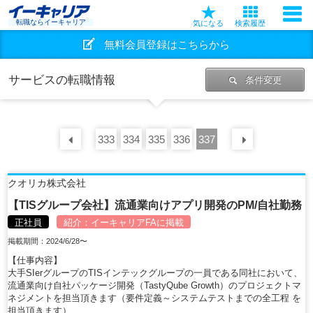
転職ならイーキャリア
気になる
検索履歴
無料会員登録はこちらから
サービスの転職情報
条件変更
333
前の
30
334
件
335
336
337
次の
30
クオリカ株式会社
【TISグループ会社】流通業向けアプリ開発のPM/自社勤務
正社員
紹介：
イーキャリアFA
に掲載
掲載期間：2024/6/28〜
【仕事内容】
大手SIerグループのTISインテックグループの一員である同社において、
流通業向け自社パッケージ開発（TastyQube Growth）のプロジェクトマ
ネジメントを担当頂きます（要件定義～システムテストまでの全工程 を
担当頂きます）