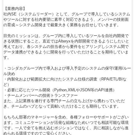
【業務内容】
社内SE（システムリーダー）として、グループで導入しているシステム
やツールに対する社内要望に素早く対応できるよう、メンバーの技術面
の育成～システム開発まで裁量大きく業務をお任せしていきます。
目先のミッションは、グループ内に導入しているツールを自社内開発で
きる状態にすること。直近ではAlteryxを内部開発できるようにしたいと
考えており、各システムの担当者から要件をヒアリングしシステム間で
データ連携ができるように開発を行っていただけることを期待していま
す。
・コシダカグループ内で導入および導入予定のシステムの保守/運用/ルー
ル決め
・内製化および範囲拡大に向けたシステム仕様の調査（RPA/ETL/BIな
ど）
・必要に応じたツール開発（Python,XMLやJSON等のAPI連携）
・チームメンバーへの技術トランスファー
また、上記業務を遂行する専門チームの立ち上げから携わっていただ
き、チームのハブとなって貢献いただけることも期待しています。
もちろん部署のマネージャーを含め、各種フォローやサポートがござい
ます。コミュニケーションが活発な組織なためいつでも相談可能な環境
です。一人で全てを抱え込むポジションではなく、共に相談しながら進
められる環境ですのでご安心ください。