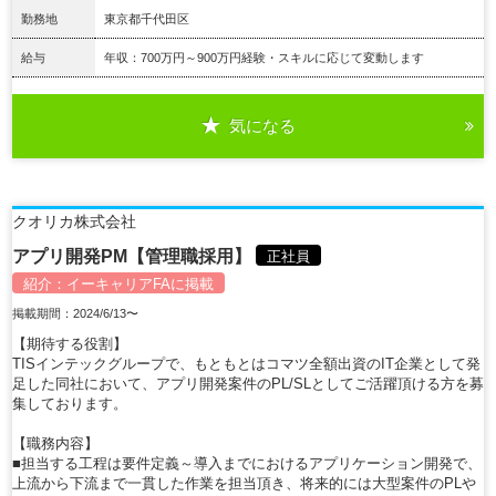
勤務地
東京都千代田区
給与
年収：700万円～900万円経験・スキルに応じて変動します
気になる
詳細を見る
クオリカ株式会社
アプリ開発PM【管理職採用】
正社員
紹介：
イーキャリアFA
に掲載
掲載期間：2024/6/13〜
【期待する役割】
TISインテックグループで、もともとはコマツ全額出資のIT企業として発
足した同社において、アプリ開発案件のPL/SLとしてご活躍頂ける方を募
集しております。
【職務内容】
■担当する工程は要件定義～導入までにおけるアプリケーション開発で、
上流から下流まで一貫した作業を担当頂き、将来的には大型案件のPLや