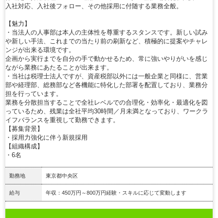
入社対応、入社後フォロー、その他採用に付随する業務全般。
【魅力】
・当法人の人事部は本人の主体性を尊重するスタンスです。新しい試み
や新しい手法、これまでの当たり前の刷新など、積極的に提案やチャレ
ンジが出来る環境です。
企画から実行までを自分の手で動かせるため、常に強いやりがいを感じ
ながら業務にあたることが出来ます。
・当社は税理士法人ですが、資産税部以外には一般企業と同様に、営業
部や経理部、総務部など各機能に特化した部署を配置しており、業務分
担を行っています。
業務を分散担当することで全社レベルでの合理化・効率化・最適化を図
っているため、残業は全社平均30時間／月未満となっており、ワークラ
イフバランスを重視して勤務できます。
【募集背景】
・採用力強化に伴う新規採用
【組織構成】
・6名
勤務地
東京都中央区
給与
年収：450万円～800万円経験・スキルに応じて変動します