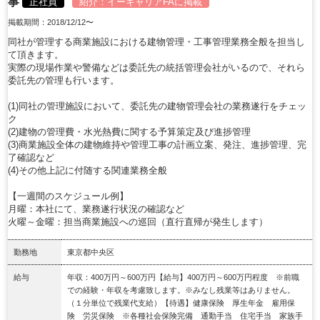
事
正社員
紹介：
イーキャリアFA
に掲載
掲載期間：2018/12/12〜
同社が管理する商業施設における建物管理・工事管理業務全般を担当し
て頂きます。
実際の現場作業や警備などは委託先の統括管理会社がいるので、それら
委託先の管理も行います。
(1)同社の管理施設において、委託先の建物管理会社の業務遂行をチェッ
ク
(2)建物の管理費・水光熱費に関する予算策定及び進捗管理
(3)商業施設全体の建物維持や管理工事の計画立案、発注、進捗管理、完
了確認など
(4)その他上記に付随する関連業務全般
【一週間のスケジュール例】
月曜：本社にて、業務遂行状況の確認など
火曜～金曜：担当商業施設への巡回（直行直帰が発生します）
勤務地
東京都中央区
給与
年収：400万円～600万円【給与】400万円～600万円程度 ※前職
での経験・年収を考慮致します。※みなし残業等はありません。
（１分単位で残業代支給）【待遇】健康保険 厚生年金 雇用保
険 労災保険 ※各種社会保険完備 通勤手当 住宅手当 家族手