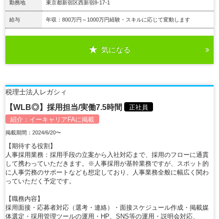
勤務地
東京都新宿区西新宿8-17-1
給与
年収：800万円～1000万円経験・スキルに応じて変動します
気になる
詳細を見る
税理士法人レガシィ
【WLB◎】採用担当/実働7.5時間
正社員
紹介：
イーキャリアFA
に掲載
掲載期間：2024/6/20〜
【期待する役割】
人事採用業務：採用手段の立案から入社対応まで、採用のフローに通貫
して携わっていただきます。※人事採用が基幹業務ですが、スポット的
に人事労務のサポートなども想定しており、人事業務全般に幅広く関わ
っていただく予定です。
【職務内容】
採用面接・応募者対応（選考・連絡）・面接スケジュール作成・掲載媒
体選定・採用管理ツールの運用・HP、SNS等の運用・説明会対応、