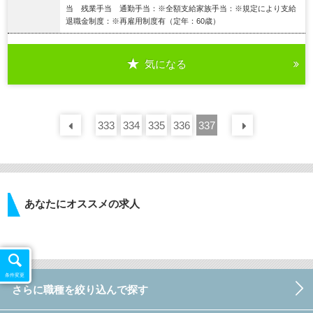
当 残業手当 通勤手当：※全額支給家族手当：※規定により支給
退職金制度：※再雇用制度有（定年：60歳）
気になる
詳細を見る
333
前の
30
334
件
335
336
337
次の
30
あなたにオススメの求人
条件変更
さらに職種を絞り込んで探す