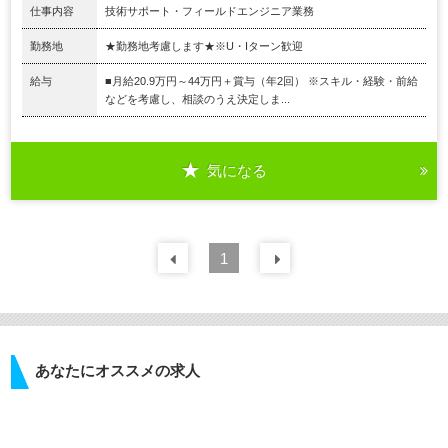
仕事内容
技術サポート・フィールドエンジニア業務
勤務地
★勤務地考慮します★※U・Iターン歓迎
給与
■月給20.9万円～44万円＋賞与（年2回） ※スキル・経験・前給
などを考慮し、相談のうえ決定しま...
気になる
前の
1
30
件
次の
30
件
あなたにオススメの求人