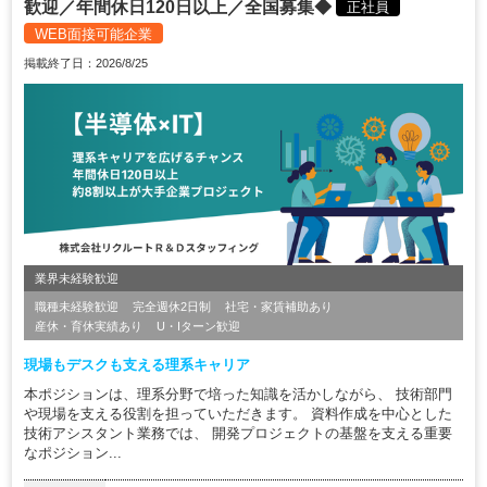
歓迎／年間休日120日以上／全国募集◆
正社員
WEB面接可能企業
掲載終了日：2026/8/25
業界未経験歓迎
職種未経験歓迎
完全週休2日制
社宅・家賃補助あり
産休・育休実績あり
U・Iターン歓迎
現場もデスクも支える理系キャリア
本ポジションは、理系分野で培った知識を活かしながら、 技術部門
や現場を支える役割を担っていただきます。 資料作成を中心とした
技術アシスタント業務では、 開発プロジェクトの基盤を支える重要
なポジション...