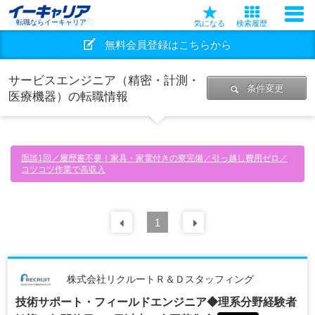
転職ならイーキャリア
気になる
検索履歴
無料会員登録はこちらから
サービスエンジニア（精密・計測・
条件変更
医療機器）の転職情報
面談1回／履歴書不要！家具・家電付きの寮完備／引っ越し費用ゼロ／
コツコツ作業で高収入
前の
1
30
件
次の
30
件
株式会社リクルートＲ＆Ｄスタッフィング
技術サポート・フィールドエンジニア◆理系分野経験者