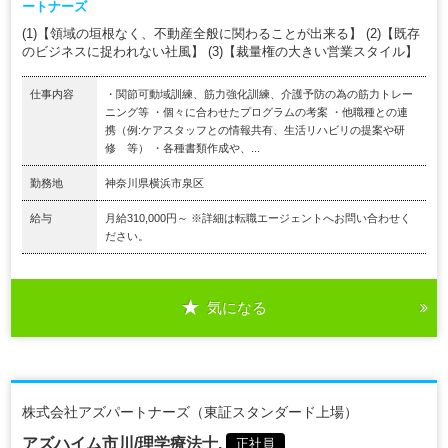
ートナーズ
(1)【領域の垣根なく、不動産全般に関わることが出来る】 (2)【既存
のビジネスに捉われない社風】 (3)【裁量権の大きい営業スタイル】
仕事内容
・関節可動域訓練、筋力強化訓練、介護予防の為の筋力トレー
ニング等 ・個々に合わせたプログラムの考案 ・他職種との連
携（例:ケアスタッフとの情報共有、生活リハビリの提案や研
修 等） ・各種書類作成や、...
勤務地
神奈川県横浜市泉区
給与
月給310,000円～ ※詳細は転職エージェントへお問い合わせく
ださい。
気になる
株式会社アズパートナーズ（東証スタンダード上場）
アズハイム市川/理学療法士.
正社員