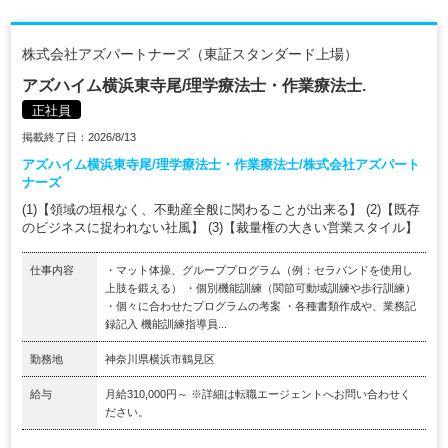
株式会社アズパートナーズ（東証スタンダード上場）
アズハイム横浜東寺尾/理学療法士・作業療法士.
正社員
掲載終了日：2026/8/13
アズハイム横浜東寺尾/理学療法士・作業療法士/株式会社アズパート
ナーズ
(1)【領域の垣根なく、不動産全般に関わることが出来る】 (2)【既存
のビジネスに捉われない社風】 (3)【裁量権の大きい営業スタイル】
仕事内容
・マット体操、グループプログラム（例：セラバンドを使用し
上肢を鍛える） ・個別機能訓練（関節可動域訓練や歩行訓練）
・個々に合わせたプログラムの考案 ・各種書類作成や、業務記
録記入 機能訓練指導員...
勤務地
神奈川県横浜市鶴見区
給与
月給310,000円～ ※詳細は転職エージェントへお問い合わせく
ださい。