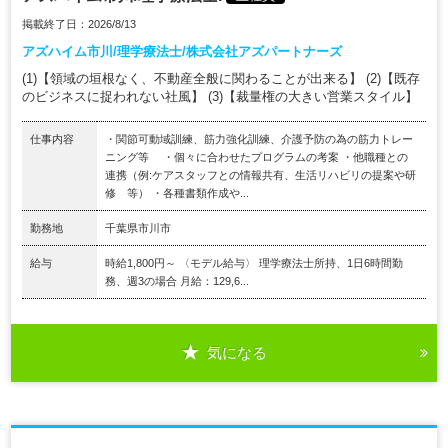
掲載終了日：2026/8/13
アズハイム市川/理学療法士/株式会社アズパートナーズ
(1)【領域の垣根なく、不動産全般に関わることが出来る】 (2)【既存
のビジネスに捉われない社風】 (3)【裁量権の大きい営業スタイル】
仕事内容
・関節可動域訓練、筋力強化訓練、介護予防の為の筋力トレー
ニング等 ・個々に合わせたプログラムの考案 ・他職種との
連携（例:ケアスタッフとの情報共有、生活リハビリの提案や研
修 等） ・各種書類作成や...
勤務地
千葉県市川市
給与
時給1,800円～ 〈モデル給与〉 理学療法士所持、1日6時間勤
務、週3の場合 月給：129,6...
気になる