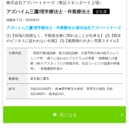
株式会社アズパートナーズ（東証スタンダード上場）
アズハイム三鷹/理学療法士・作業療法士.
正社員
掲載終了日：2026/8/13
アズハイム三鷹/理学療法士・作業療法士/株式会社アズパートナーズ
(1)【領域の垣根なく、不動産全般に関わることが出来る】 (2)【既存
のビジネスに捉われない社風】 (3)【裁量権の大きい営業スタイル】
仕事内容
・関節可動域訓練、筋力強化訓練、介護予防の為の筋力トレー
ニング等 ・個々に合わせたプログラムの考案 ・他職種との連
携（例:ケアスタッフとの情報共有、生活リハビリの提案や研修
等） ・各種書類作成や、...
勤務地
東京都三鷹市
給与
月給310,000円～ 例 ■理学療法士保有、世帯主の場合 月給
320,000円～ 基本給215...
気になる