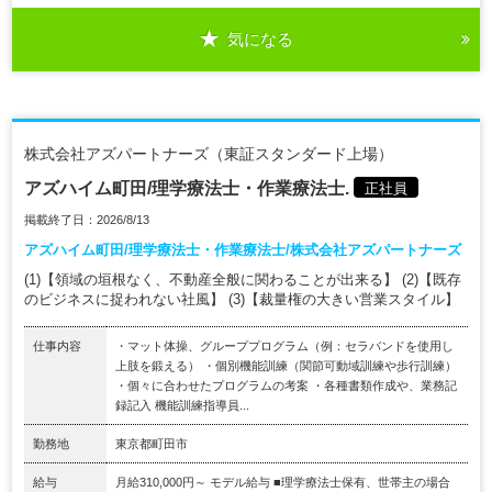
気になる
株式会社アズパートナーズ（東証スタンダード上場）
アズハイム町田/理学療法士・作業療法士.
正社員
掲載終了日：2026/8/13
アズハイム町田/理学療法士・作業療法士/株式会社アズパートナーズ
(1)【領域の垣根なく、不動産全般に関わることが出来る】 (2)【既存
のビジネスに捉われない社風】 (3)【裁量権の大きい営業スタイル】
仕事内容
・マット体操、グループプログラム（例：セラバンドを使用し
上肢を鍛える） ・個別機能訓練（関節可動域訓練や歩行訓練）
・個々に合わせたプログラムの考案 ・各種書類作成や、業務記
録記入 機能訓練指導員...
勤務地
東京都町田市
給与
月給310,000円～ モデル給与 ■理学療法士保有、世帯主の場合