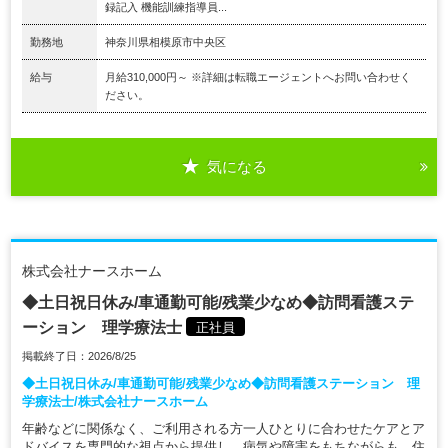
録記入 機能訓練指導員...
勤務地
神奈川県相模原市中央区
給与
月給310,000円～ ※詳細は転職エージェントへお問い合わせく
ださい。
気になる
株式会社ナースホーム
◆土日祝日休み/車通勤可能/残業少なめ◆訪問看護ステ
ーション 理学療法士
正社員
掲載終了日：2026/8/25
◆土日祝日休み/車通勤可能/残業少なめ◆訪問看護ステーション 理
学療法士/株式会社ナースホーム
年齢などに関係なく、ご利用される方一人ひとりに合わせたケアとア
ドバイスを専門的な視点から提供し、病気や障害をもちながらも、住