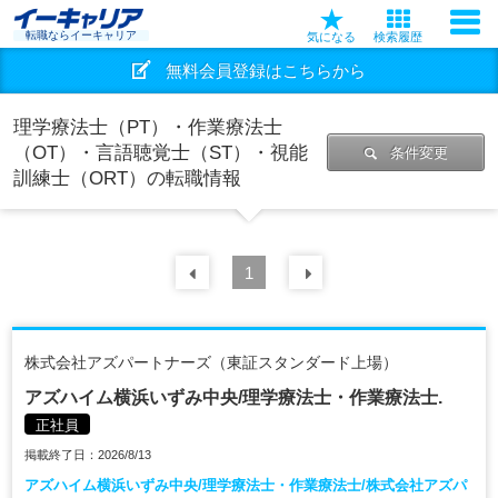
転職ならイーキャリア
気になる
検索履歴
無料会員登録はこちらから
理学療法士（PT）・作業療法士
（OT）・言語聴覚士（ST）・視能
条件変更
訓練士（ORT）の転職情報
前の
1
30
件
次の
30
件
株式会社アズパートナーズ（東証スタンダード上場）
アズハイム横浜いずみ中央/理学療法士・作業療法士.
正社員
掲載終了日：2026/8/13
アズハイム横浜いずみ中央/理学療法士・作業療法士/株式会社アズパ