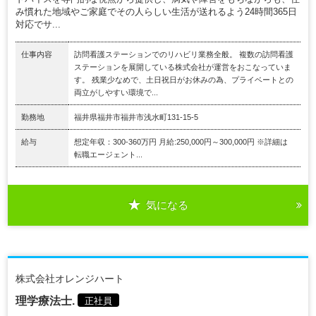
み慣れた地域やご家庭でその人らしい生活が送れるよう24時間365日
対応でサ...
仕事内容
訪問看護ステーションでのリハビリ業務全般。 複数の訪問看護
ステーションを展開している株式会社が運営をおこなっていま
す。 残業少なめで、土日祝日がお休みの為、プライベートとの
両立がしやすい環境で...
勤務地
福井県福井市福井市浅水町131-15-5
給与
想定年収：300-360万円 月給:250,000円～300,000円 ※詳細は
転職エージェント...
気になる
株式会社オレンジハート
理学療法士.
正社員