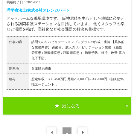
掲載終了日：2026/8/11
理学療法士/株式会社オレンジハート
アットホームな職場環境です。 阪神尼崎を中心とした地域に必要と
される訪問看護ステーションを目指しています。 働くスタッフの幸
せと活躍を掲げ、高齢化など社会課題の解決も目標です。
仕事内容
訪問でのリハビリテーションプログラムの作成・実施 【具体的
な業務内容】 高齢者、成人のリハビリテーション業務 （脳血
管疾患 / 運動器疾患 / 呼吸器疾患 ） 拘縮予防、維持、改善 筋力
低下予防、...
勤務地
兵庫県尼崎市
給与
想定年収：350-450万円 月給267,000円～336,000円 ※詳細は転
職エージェント...
気になる
前の
1
30
件
次の
30
件