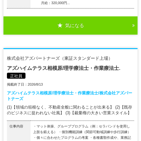
月給：320,000円...
気になる
株式会社アズパートナーズ（東証スタンダード上場）
アズハイムテラス相模原/理学療法士・作業療法士.
正社員
掲載終了日：2026/8/13
アズハイムテラス相模原/理学療法士・作業療法士/株式会社アズパー
トナーズ
(1)【領域の垣根なく、不動産全般に関わることが出来る】 (2)【既存
のビジネスに捉われない社風】 (3)【裁量権の大きい営業スタイル】
仕事内容
・マット体操、グループプログラム（例：セラバンドを使用し
上肢を鍛える） ・個別機能訓練（関節可動域訓練や歩行訓練）
・個々に合わせたプログラムの考案 ・各種書類作成や、業務記