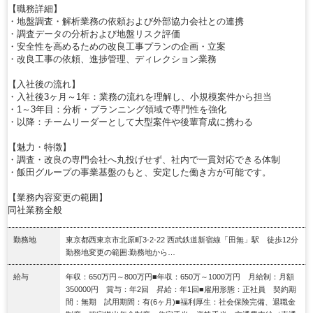
【職務詳細】
・地盤調査・解析業務の依頼および外部協力会社との連携
・調査データの分析および地盤リスク評価
・安全性を高めるための改良工事プランの企画・立案
・改良工事の依頼、進捗管理、ディレクション業務
【入社後の流れ】
・入社後3ヶ月～1年：業務の流れを理解し、小規模案件から担当
・1～3年目：分析・プランニング領域で専門性を強化
・以降：チームリーダーとして大型案件や後輩育成に携わる
【魅力・特徴】
・調査・改良の専門会社へ丸投げせず、社内で一貫対応できる体制
・飯田グループの事業基盤のもと、安定した働き方が可能です。
【業務内容変更の範囲】
同社業務全般
勤務地
東京都西東京市北原町3-2-22 西武鉄道新宿線「田無」駅 徒歩12分
勤務地変更の範囲:勤務地から…
給与
年収：650万円～800万円■年収：650万～1000万円 月給制：月額
350000円 賞与：年2回 昇給：年1回■雇用形態：正社員 契約期
間：無期 試用期間：有(6ヶ月)■福利厚生：社会保険完備、退職金