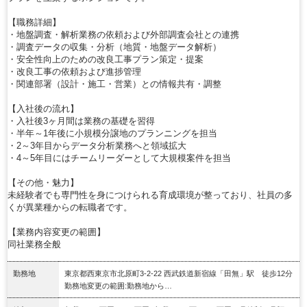
【職務詳細】
・地盤調査・解析業務の依頼および外部調査会社との連携
・調査データの収集・分析（地質・地盤データ解析）
・安全性向上のための改良工事プラン策定・提案
・改良工事の依頼および進捗管理
・関連部署（設計・施工・営業）との情報共有・調整
【入社後の流れ】
・入社後3ヶ月間は業務の基礎を習得
・半年～1年後に小規模分譲地のプランニングを担当
・2～3年目からデータ分析業務へと領域拡大
・4～5年目にはチームリーダーとして大規模案件を担当
【その他・魅力】
未経験者でも専門性を身につけられる育成環境が整っており、社員の多
くが異業種からの転職者です。
【業務内容変更の範囲】
同社業務全般
勤務地
東京都西東京市北原町3-2-22 西武鉄道新宿線「田無」駅 徒歩12分
勤務地変更の範囲:勤務地から…