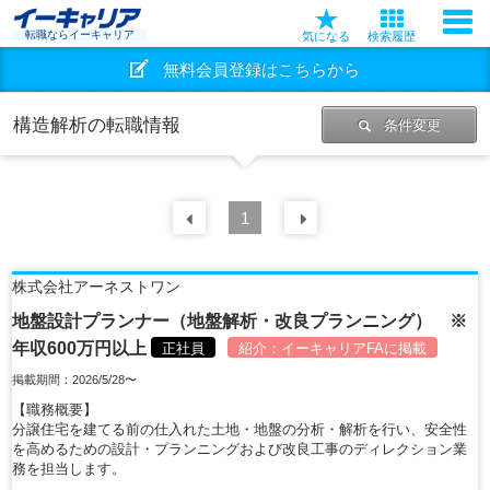
転職ならイーキャリア
気になる
検索履歴
無料会員登録はこちらから
構造解析の転職情報
条件変更
前の
1
30
件
次の
30
件
株式会社アーネストワン
地盤設計プランナー（地盤解析・改良プランニング） ※
年収600万円以上
正社員
紹介：
イーキャリアFA
に掲載
掲載期間：2026/5/28〜
【職務概要】
分譲住宅を建てる前の仕入れた土地・地盤の分析・解析を行い、安全性
を高めるための設計・プランニングおよび改良工事のディレクション業
務を担当します。