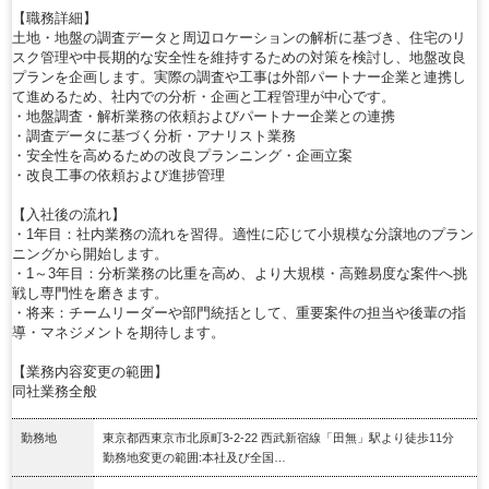
【職務詳細】
土地・地盤の調査データと周辺ロケーションの解析に基づき、住宅のリ
スク管理や中長期的な安全性を維持するための対策を検討し、地盤改良
プランを企画します。実際の調査や工事は外部パートナー企業と連携し
て進めるため、社内での分析・企画と工程管理が中心です。
・地盤調査・解析業務の依頼およびパートナー企業との連携
・調査データに基づく分析・アナリスト業務
・安全性を高めるための改良プランニング・企画立案
・改良工事の依頼および進捗管理
【入社後の流れ】
・1年目：社内業務の流れを習得。適性に応じて小規模な分譲地のプラン
ニングから開始します。
・1～3年目：分析業務の比重を高め、より大規模・高難易度な案件へ挑
戦し専門性を磨きます。
・将来：チームリーダーや部門統括として、重要案件の担当や後輩の指
導・マネジメントを期待します。
【業務内容変更の範囲】
同社業務全般
勤務地
東京都西東京市北原町3-2-22 西武新宿線「田無」駅より徒歩11分
勤務地変更の範囲:本社及び全国…