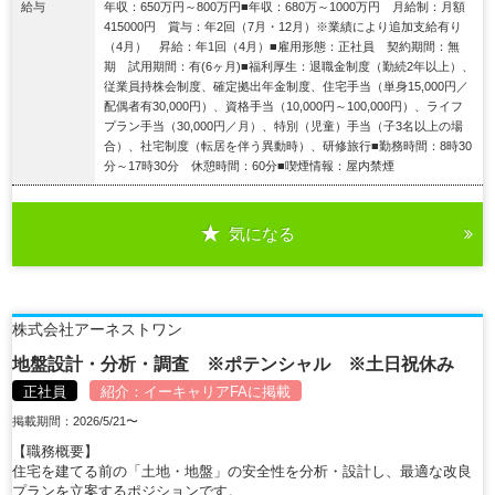
給与
年収：650万円～800万円■年収：680万～1000万円 月給制：月額
415000円 賞与：年2回（7月・12月）※業績により追加支給有り
（4月） 昇給：年1回（4月）■雇用形態：正社員 契約期間：無
期 試用期間：有(6ヶ月)■福利厚生：退職金制度（勤続2年以上）、
従業員持株会制度、確定拠出年金制度、住宅手当（単身15,000円／
配偶者有30,000円）、資格手当（10,000円～100,000円）、ライフ
プラン手当（30,000円／月）、特別（児童）手当（子3名以上の場
合）、社宅制度（転居を伴う異動時）、研修旅行■勤務時間：8時30
分～17時30分 休憩時間：60分■喫煙情報：屋内禁煙
気になる
詳細を見る
株式会社アーネストワン
地盤設計・分析・調査 ※ポテンシャル ※土日祝休み
正社員
紹介：
イーキャリアFA
に掲載
掲載期間：2026/5/21〜
【職務概要】
住宅を建てる前の「土地・地盤」の安全性を分析・設計し、最適な改良
プランを立案するポジションです。