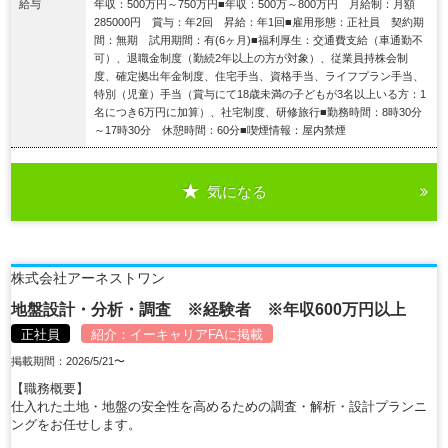
給与
年収：500万円～750万円■年収：500万～800万円 月給制：月額
285000円 賞与：年2回 昇給：年1回■雇用形態：正社員 契約期
間：無期 試用期間：有(6ヶ月)■福利厚生：交通費支給（車通勤不
可）、退職金制度（勤続2年以上の方が対象）、従業員持株会制
度、確定拠出年金制度、住宅手当、資格手当、ライフプラン手当、
特別（児童）手当（賞与にて18歳未満の子どもが3名以上いる方：1
名につき6万円に加算）、社宅制度、研修旅行■勤務時間：8時30分
～17時30分 休憩時間：60分■喫煙情報：屋内禁煙
気になる
詳細を見る
株式会社アーネストワン
地盤設計・分析・調査 ※経験者 ※年収600万円以上
正社員
紹介：
イーキャリアFA
に掲載
掲載期間：2026/5/21〜
【職務概要】
仕入れた土地・地盤の安全性を高めるための調査・解析・設計プランニ
ングをお任せします。