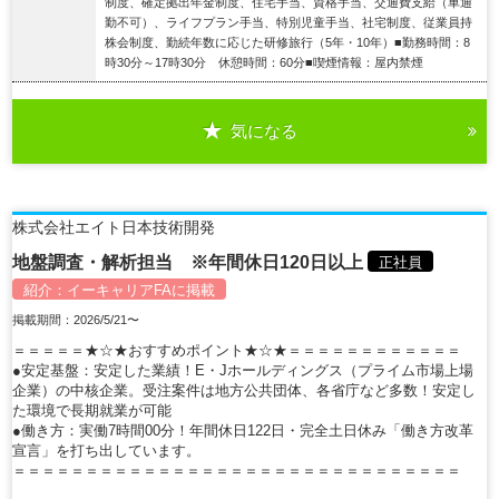
制度、確定拠出年金制度、住宅手当、資格手当、交通費支給（車通
勤不可）、ライフプラン手当、特別児童手当、社宅制度、従業員持
株会制度、勤続年数に応じた研修旅行（5年・10年）■勤務時間：8
時30分～17時30分 休憩時間：60分■喫煙情報：屋内禁煙
気になる
詳細を見る
株式会社エイト日本技術開発
地盤調査・解析担当 ※年間休日120日以上
正社員
紹介：
イーキャリアFA
に掲載
掲載期間：2026/5/21〜
＝＝＝＝＝★☆★おすすめポイント★☆★＝＝＝＝＝＝＝＝＝＝＝＝
●安定基盤：安定した業績！E・Jホールディングス（プライム市場上場
企業）の中核企業。受注案件は地方公共団体、各省庁など多数！安定し
た環境で長期就業が可能
●働き方：実働7時間00分！年間休日122日・完全土日休み「働き方改革
宣言」を打ち出しています。
＝＝＝＝＝＝＝＝＝＝＝＝＝＝＝＝＝＝＝＝＝＝＝＝＝＝＝＝＝＝＝