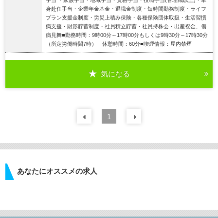
手当 ・家族手当・地域手当・資格手当・役職手当(管理職以上)・単
身赴任手当・企業年金基金・退職金制度・短時間勤務制度・ライフ
プラン支援金制度・労災上積み保険・各種保険団体取扱・生活習慣
病支援・財形貯蓄制度・社員積立貯蓄・社員持株会・出産祝金、傷
病見舞■勤務時間：9時00分～17時00分もしくは9時30分～17時30分
（所定労働時間7時） 休憩時間：60分■喫煙情報：屋内禁煙
気になる
詳細を見る
前の
1
30
件
次の
30
件
あなたにオススメの求人