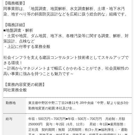
【職務概要】
同事業部は、「地質調査、地質解析、水文調査解析、土壌・地下水汚
染、地すべり等の斜面防災設計などを広範に扱う総合的な」組織です。
【職務詳細】
■地盤調査・解析
・土質や地質、ダム地質、地下水、各種汚染等に関する調査、解析、対
策設計、点検など
・上記に付帯する業務全般
社会インフラを支える建設コンサルタント技術者としてスキルアップで
きる環境！
～計画からマネジメントまで幅広くかかわることができ、社会貢献性の
高い事業に強みを持つことも魅力です～
【業務内容変更の範囲】
同社業務全般
勤務地
東京都中野区中野二丁目24番11号 JR中央線「中野」駅より徒歩3分
勤務地変更の範囲:本社及び全…
給与
年収：500万円～700万円■年収：500万～700万円 月給制：月額
250000円 賞与：年2回（6月、12月） 昇給：年1回■雇用形態：
正社員 契約期間：無期 試用期間：有(3ヶ月)■福利厚生：・通勤