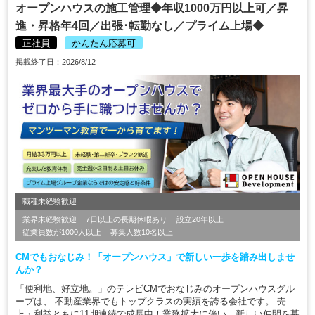
オープンハウスの施工管理◆年収1000万円以上可／昇
進・昇格年4回／出張･転勤なし／プライム上場◆
正社員
かんたん応募可
掲載終了日：2026/8/12
職種未経験歓迎
業界未経験歓迎
7日以上の長期休暇あり
設立20年以上
従業員数が1000人以上
募集人数10名以上
CMでもおなじみ！「オープンハウス」で新しい一歩を踏み出しませ
んか？
「便利地、好立地。」のテレビCMでおなじみのオープンハウスグル
ープは、 不動産業界でもトップクラスの実績を誇る会社です。 売
上・利益ともに11期連続で成長中！業務拡大に伴い、新しい仲間を募