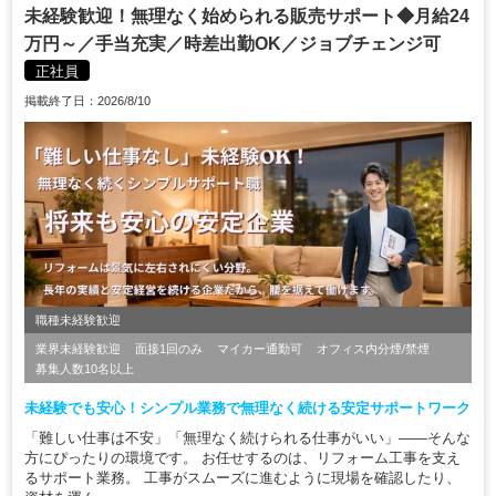
未経験歓迎！無理なく始められる販売サポート◆月給24
万円～／手当充実／時差出勤OK／ジョブチェンジ可
正社員
掲載終了日：2026/8/10
職種未経験歓迎
業界未経験歓迎
面接1回のみ
マイカー通勤可
オフィス内分煙/禁煙
募集人数10名以上
未経験でも安心！シンプル業務で無理なく続ける安定サポートワーク
「難しい仕事は不安」「無理なく続けられる仕事がいい」——そんな
方にぴったりの環境です。 お任せするのは、リフォーム工事を支え
るサポート業務。 工事がスムーズに進むように現場を確認したり、