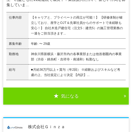
集していま...
仕事内容
【キャリアと、プライベートの両立が可能！】 【研修体制が確
立しており、座学とOJT＆先輩社員からのサポートで未経験も
安心！】 自社木造戸建住宅（注文5：建売5）の施工管理業務の
一連をご担当頂きます...
募集年齢
年齢: 〜 29歳
勤務地
神奈川県新横浜・藤沢市内の各事業部または他首都圏内の事業
部（渋谷・錦糸町・吉祥寺・南浦和）転勤なし
給与
■月給36万円以上＋賞与（年2回） ※経験およびスキルなど考
慮の上、当社規定により決定 【内訳】...
気になる
株式会社Ｇｉｎｚａ