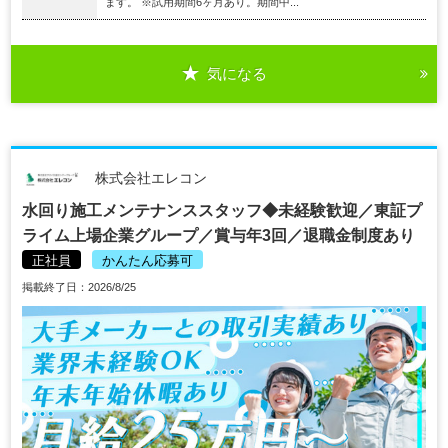
ます。 ※試用期間6ヶ月あり。期間中...
気になる
株式会社エレコン
水回り施工メンテナンススタッフ◆未経験歓迎／東証プ
ライム上場企業グループ／賞与年3回／退職金制度あり
正社員
かんたん応募可
掲載終了日：2026/8/25