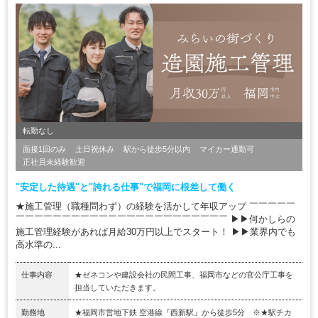
転勤なし
面接1回のみ
土日祝休み
駅から徒歩5分以内
マイカー通勤可
正社員未経験歓迎
"安定した待遇"と"誇れる仕事"で福岡に根差して働く
★施工管理（職種問わず）の経験を活かして年収アップ ￣￣￣￣￣
￣￣￣￣￣￣￣￣￣￣￣￣￣￣￣￣￣￣￣￣￣￣￣ ▶▶何かしらの
施工管理経験があれば月給30万円以上でスタート！ ▶▶業界内でも
高水準の...
仕事内容
★ゼネコンや建設会社の民間工事、福岡市などの官公庁工事を
担当していただきます。
勤務地
★福岡市営地下鉄 空港線『西新駅』から徒歩5分 ※★駅チカ