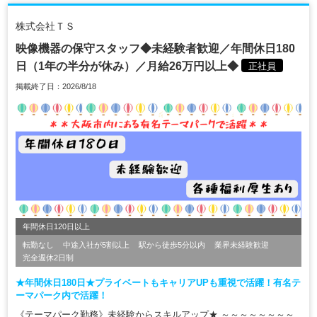
株式会社ＴＳ
映像機器の保守スタッフ◆未経験者歓迎／年間休日180
日（1年の半分が休み）／月給26万円以上◆
正社員
掲載終了日：2026/8/18
年間休日120日以上
転勤なし
中途入社が5割以上
駅から徒歩5分以内
業界未経験歓迎
完全週休2日制
★年間休日180日★プライベートもキャリアUPも重視で活躍！有名テ
ーマパーク内で活躍！
《テーマパーク勤務》未経験からスキルアップ★ ～～～～～～～～