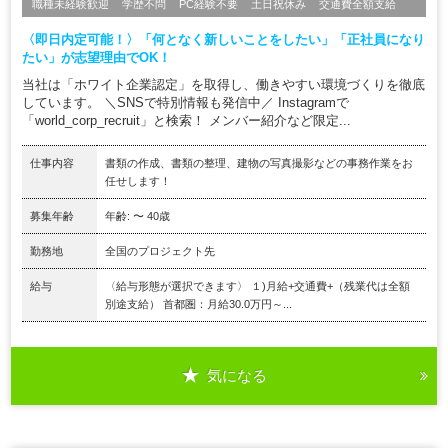
職種未経験歓迎
学歴不問
PC経験不要
土日祝休み
交通費全額支給
〈即日内定可能！〉「何となく新しいことをしたい」「正社員になり
たい」が志望理由でOK！
当社は「ホワイト企業認定」を取得し、働きやすい環境づくりを徹底
しています。 ＼SNSで特別情報も発信中／ Instagramで
「world_corp_recruit」と検索！ メンバー紹介など限定...
仕事内容
書類の作成、書類の整理、建物の写真撮影などの事務作業をお
任せします！
募集年齢
年齢: 〜 40歳
勤務地
全国のプロジェクト先
給与
〈給与形態が選択できます〉 １)月給+交通費+（残業代は全額
別途支給） 首都圏：月給30.0万円～...
気になる