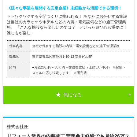
《様々な事業を展開する安定企業》未経験から活躍できる環境！
＞＞ワクワクする空間づくりに携われる！ あなたにお任せする施設
は当社のカラオケやホテルなどの内装・電気設備などの施工管理業
務。 「こんな施設なら楽しいのでは？」といった遊び心も重要に！
誰しもが楽し...
仕事内容
当社が保有する施設の内装・電気設備などの施工管理業務
勤務地
東京都豊島区南池袋1-10-13 荒井ビル5F
給与
■月給28万円～33万円＋交通費支給（上限5万円/月） ※経験・
スキルに応じ決定します。 ※固定残...
気になる
株式会社匠
リフォーム業界の内装施工管理◆未経験でも月給26万ス