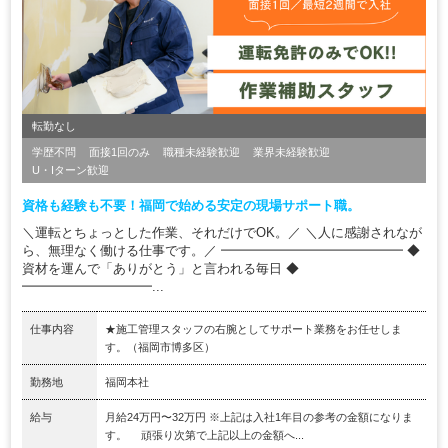
転勤なし
学歴不問
面接1回のみ
職種未経験歓迎
業界未経験歓迎
U・Iターン歓迎
資格も経験も不要！福岡で始める安定の現場サポート職。
＼運転とちょっとした作業、それだけでOK。／ ＼人に感謝されなが
ら、無理なく働ける仕事です。／ ━━━━━━━━━━━━━━ ◆
資材を運んで「ありがとう」と言われる毎日 ◆
━━━━━━━━━━...
仕事内容
★施工管理スタッフの右腕としてサポート業務をお任せしま
す。（福岡市博多区）
勤務地
福岡本社
給与
月給24万円〜32万円 ※上記は入社1年目の参考の金額になりま
す。 頑張り次第で上記以上の金額へ...