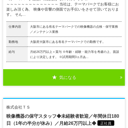
～～～～～～～～～～～～～～ 当社は、テーマパークでお客様にお
楽しみ頂く為、 映像や音響の側面でお手伝いをさせて頂いておりま
す。 そん...
仕事内容
大阪市にある有名テーマパークでの映像機器の点検・保守業務
／メンテナンス業務
勤務地
大阪府大阪市にある有名テーマパークでの勤務です。
給与
月給26万円以上＋賞与 ※年齢・経験・能力等を考慮の上、面談
により決定します。 ※試用期間3ヵ月あ...
気になる
株式会社ＴＳ
映像機器の保守スタッフ◆未経験者歓迎／年間休日180
日（1年の半分が休み）／月給26万円以上◆
正社員