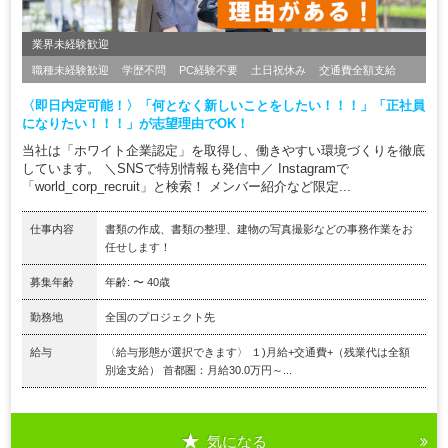
業界未経験歓迎
職種未経験歓迎
学歴不問
PC経験不要
土日祝休み
交通費全額支給
〈即日内定可能！〉「何となく新しいことをしたい！！！」「正社員
になりたい！！！」が志望理由でOK！
当社は「ホワイト企業認定」を取得し、働きやすい環境づくりを徹底
しています。 ＼SNSで特別情報も発信中／ Instagramで
「world_corp_recruit」と検索！ メンバー紹介など限定...
仕事内容
書類の作成、書類の整理、建物の写真撮影などの事務作業をお
任せします！
募集年齢
年齢: 〜 40歳
勤務地
全国のプロジェクト先
給与
〈給与形態が選択できます〉 １)月給+交通費+（残業代は全額
別途支給） 首都圏：月給30.0万円～...
気になる