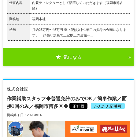
仕事内容
内装ディレクターとして活躍していただきます（福岡市博多
区）
勤務地
福岡本社
給与
月給26万円〜45万円 ※上記は入社1年目の参考の金額になりま
す。 頑張り次第で上記以上の金額へ...
気になる
株式会社匠
作業補助スタッフ◆普通免許のみでOK／簡単作業／面
接1回のみ／福岡市博多区◆
正社員
かんたん応募可
掲載終了日：2026/8/14