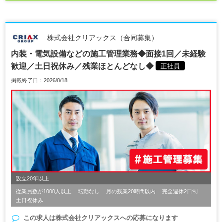
株式会社クリアックス（合同募集）
内装・電気設備などの施工管理業務◆面接1回／未経験
歓迎／土日祝休み／残業ほとんどなし◆
正社員
掲載終了日：2026/8/18
設立20年以上
従業員数が1000人以上
転勤なし
月の残業20時間以内
完全週休2日制
土日祝休み
この求人は
株式会社クリアックス
への応募になります