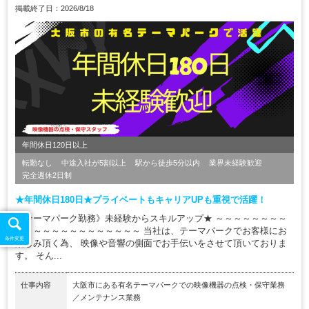
掲載終了日：2026/8/18
年間休日120日以上
転勤なし
中途入社が5割以上
駅から徒歩5分以内
業界未経験歓迎
完全週休2日制
★年間休日180日★プライベートもキャリアUPも重視で活躍！
《テーマパーク勤務》未経験からスキルアップ★ ～～～～～～～～
～～～～～～～～～～～～～～ 当社は、テーマパークでお客様にお
条件変更
楽しみ頂く為、 映像や音響の側面でお手伝いをさせて頂いておりま
す。 そん...
仕事内容
大阪市にある有名テーマパークでの映像機器の点検・保守業務
／メンテナンス業務