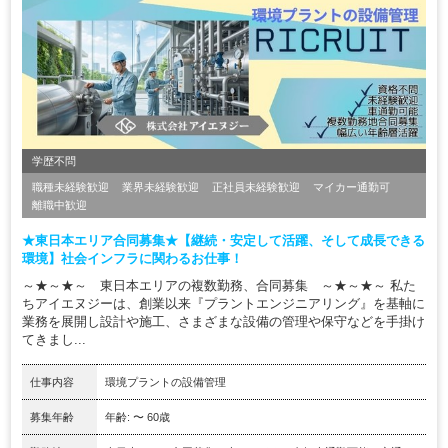
学歴不問
職種未経験歓迎
業界未経験歓迎
正社員未経験歓迎
マイカー通勤可
離職中歓迎
★東日本エリア合同募集★【継続・安定して活躍、そして成長できる
環境】社会インフラに関わるお仕事！
～★～★～ 東日本エリアの複数勤務、合同募集 ～★～★～ 私た
ちアイエヌジーは、創業以来『プラントエンジニアリング』を基軸に
業務を展開し設計や施工、さまざまな設備の管理や保守などを手掛け
てきまし...
仕事内容
環境プラントの設備管理
募集年齢
年齢: 〜 60歳