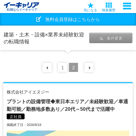
転職ならイーキャリア
気になる
検索履歴
無料会員登録はこちらから
建築・土木・設備×業界未経験歓迎
条件変更
の転職情報
前の
1
30
2
件
次の
30
件
株式会社アイエヌジー
プラントの設備管理◆東日本エリア／未経験歓迎／車通
勤可能／勤務地多数あり／20代～50代まで活躍中
正社員
掲載終了日：2026/8/18