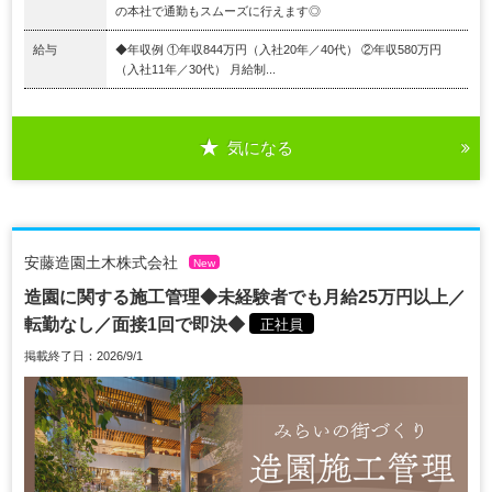
の本社で通勤もスムーズに行えます◎
給与
◆年収例 ①年収844万円（入社20年／40代） ②年収580万円
（入社11年／30代） 月給制...
気になる
安藤造園土木株式会社
New
造園に関する施工管理◆未経験者でも月給25万円以上／
転勤なし／面接1回で即決◆
正社員
掲載終了日：2026/9/1