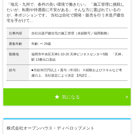
「地元・九州で、条件の良い環境で働きたい」 「施工管理に挑戦し
たいが、転勤や待遇面に不安がある」 そんな方に選ばれているの
が、本ポジションです。 当社は自社で開発・販売を行う木造戸建住
宅を手がけて...
仕事内容
自社分譲戸建住宅の施工管理（未経験可／福岡勤務）
募集年齢
年齢: 〜 29歳
勤務地
福岡市中央区天神1-10-20 天神ビジネスセンター5階 「天神」
駅 13番出口直結
給与
■月給36万円以上＋賞与（年2回） ※経験およびスキルなど考
慮の上、当社規定により決定 【内訳】...
気になる
株式会社オープンハウス・ディベロップメント