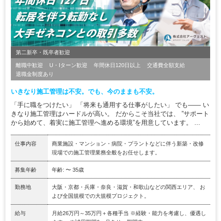
第二新卒・既卒者歓迎
離職中歓迎
U・Iターン歓迎
年間休日120日以上
交通費全額支給
退職金制度あり
いきなり施工管理は不安。でも、今のままも不安。
「手に職をつけたい」 「将来も通用する仕事がしたい」 でも―― い
きなり施工管理はハードルが高い。 だからこそ当社では、 ”サポート
から始めて、着実に施工管理へ進める環境”を用意しています。 ...
仕事内容
商業施設・マンション・病院・プラントなどに伴う新築・改修
現場での施工管理業務全般をお任せします。
募集年齢
年齢: 〜 35歳
勤務地
大阪・京都・兵庫・奈良・滋賀・和歌山などの関西エリア、 お
よび全国規模での大規模プロジェクト。
給与
月給26万円～35万円＋各種手当 ※経験・能力を考慮し、優遇し