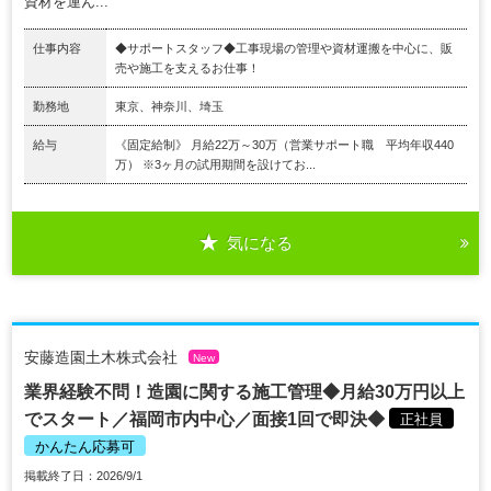
資材を運ん...
仕事内容
◆サポートスタッフ◆工事現場の管理や資材運搬を中⼼に、販
売や施⼯を⽀えるお仕事！
勤務地
東京、神奈川、埼玉
給与
《固定給制》 月給22万～30万（営業サポート職 平均年収440
万） ※3ヶ⽉の試⽤期間を設けてお...
気になる
安藤造園土木株式会社
New
業界経験不問！造園に関する施工管理◆月給30万円以上
でスタート／福岡市内中心／面接1回で即決◆
正社員
かんたん応募可
掲載終了日：2026/9/1