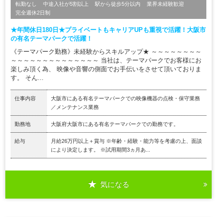
転勤なし
中途入社が5割以上
駅から徒歩5分以内
業界未経験歓迎
完全週休2日制
★年間休日180日★プライベートもキャリアUPも重視で活躍！大阪市
の有名テーマパークで活躍！
《テーマパーク勤務》未経験からスキルアップ★ ～～～～～～～～
～～～～～～～～～～～～～～ 当社は、テーマパークでお客様にお
楽しみ頂く為、 映像や音響の側面でお手伝いをさせて頂いておりま
す。 そん...
仕事内容
大阪市にある有名テーマパークでの映像機器の点検・保守業務
／メンテナンス業務
勤務地
大阪府大阪市にある有名テーマパークでの勤務です。
給与
月給26万円以上＋賞与 ※年齢・経験・能力等を考慮の上、面談
により決定します。 ※試用期間3ヵ月あ...
気になる