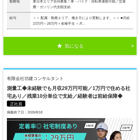
勤務地
東日本エリア合同募集！車・バイク・自転車通勤可能／交通
費・ガソリン代全額支給
給与
＜＜ 配属・勤務エリア、働き方により変動します。＞＞ ■月給
23万円～28万円＋各種手当 ＜月...
気になる
有限会社功建コンサルタント
測量工◆未経験でも月収29万円可能／1万円で住める社
宅あり／残業10分単位で支給／経験者は前給保障◆
正社員
掲載終了日：2026/8/18