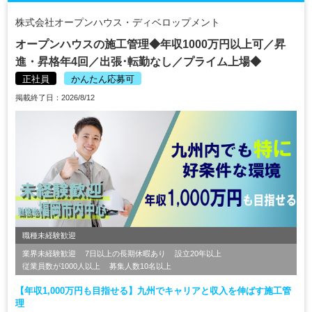
株式会社オープンハウス・ディベロップメント
オープンハウスの施工管理◆年収1000万円以上可／昇
進・昇格年4回／出張･転勤なし／プライム上場◆
正社員
かんたん応募可
掲載終了日：2026/8/12
職種未経験歓迎
業界未経験歓迎
7日以上の長期休暇あり
設立20年以上
従業員数が1000人以上
募集人数10名以上
【年収1,000万円も目指せる】九州でキャリアと収入を伸ばす施工管
理