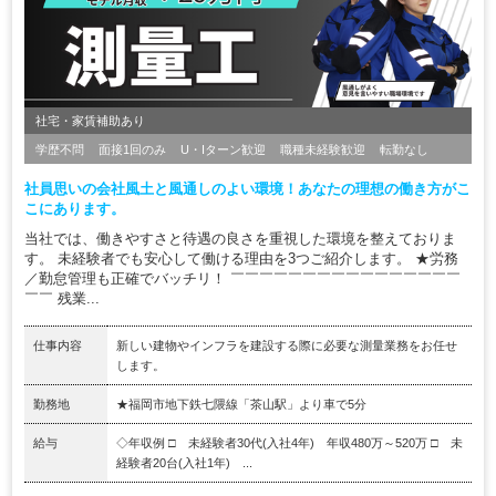
社宅・家賃補助あり
学歴不問
面接1回のみ
U・Iターン歓迎
職種未経験歓迎
転勤なし
社員思いの会社風土と風通しのよい環境！あなたの理想の働き方がこ
こにあります。
当社では、働きやすさと待遇の良さを重視した環境を整えておりま
す。 未経験者でも安心して働ける理由を3つご紹介します。 ★労務
／勤怠管理も正確でバッチリ！ ￣￣￣￣￣￣￣￣￣￣￣￣￣￣￣￣
￣￣ 残業...
仕事内容
新しい建物やインフラを建設する際に必要な測量業務をお任せ
します。
勤務地
★福岡市地下鉄七隈線「茶山駅」より車で5分
給与
◇年収例 □ 未経験者30代(入社4年) 年収480万～520万 □ 未
経験者20台(入社1年) ...