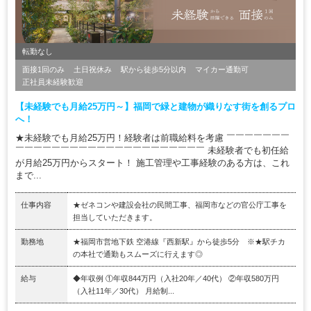
転勤なし
面接1回のみ
土日祝休み
駅から徒歩5分以内
マイカー通勤可
正社員未経験歓迎
【未経験でも月給25万円～】福岡で緑と建物が織りなす街を創るプロ
へ！
★未経験でも月給25万円！経験者は前職給料を考慮 ￣￣￣￣￣￣￣
￣￣￣￣￣￣￣￣￣￣￣￣￣￣￣￣￣￣￣￣￣ 未経験者でも初任給
が月給25万円からスタート！ 施工管理や工事経験のある方は、これ
まで...
仕事内容
★ゼネコンや建設会社の民間工事、福岡市などの官公庁工事を
担当していただきます。
勤務地
★福岡市営地下鉄 空港線『西新駅』から徒歩5分 ※★駅チカ
の本社で通勤もスムーズに行えます◎
給与
◆年収例 ①年収844万円（入社20年／40代） ②年収580万円
（入社11年／30代） 月給制...