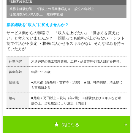
職種未経験歓迎
業界未経験歓迎
7日以上の長期休暇あり
設立20年以上
従業員数が1000人以上
離職中歓迎
接客経験を“収入”に変えませんか？
サービス業からの転職で、 「収入を上げたい」「働き方を変えた
い」と考えていませんか？ ・頑張っても給料が上がらない ・シフト
制で生活が不安定 ・将来に活かせるスキルがない そんな悩みを持っ
ていた方が...
仕事内容
木造戸建の施工管理業務。工程・品質管理や職人対応を担当。
募集年齢
年齢: 〜 29歳
勤務地
■東京都（錦糸町・吉祥寺・渋谷) ★他、神奈川県、埼玉県に
も事務所あり
給与
■月給36万円以上＋賞与（年2回） ※経験およびスキルなど考
慮の上、当社規定により決定 【内訳】...
気になる