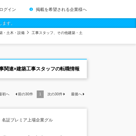
ログイン
掲載を希望される企業様へ
します。
築・土木・設備
工事スタッフ、その他建築・土
事関連×建築工事スタッフの転職情報
最初へ
前の
30
件
1
次の
30
件
最後へ
・名証プレミア上場企業グル