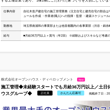
する上場企業であり、 1棟1棟にこだわった家づくりを大切にしています。
仕事内容
自社木造戸建住宅の施工管理業務（注文住宅と建売住宅の割合は半
ュールを作成 ・作業者(職人)への指揮・監督 ・建築スケジュールの
勤務地
埼玉県南浦和の事業部または他首都圏内の各事業部（渋谷・錦糸
給与
■月給36万円以上＋賞与（年2回） ※経験およびスキルなど考慮の
株式会社オープンハウス・ディベロップメント
New
施工管理◆未経験スタートでも月給36万円以上／土日
ウスグループ◆
正社員
かんたん応募可
掲載終了日：2026