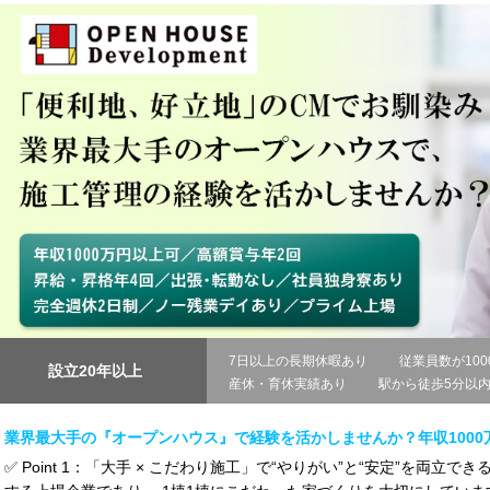
7日以上の長期休暇あり
従業員数が100
設立20年以上
産休・育休実績あり
駅から徒歩5分以
業界最大手の『オープンハウス』で経験を活かしませんか？年収1000
✅ Point 1：「大手 × こだわり施工」で“やりがい”と“安定”を両