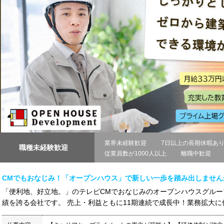
業界未経験歓迎
7日以上の長期休暇あ
職種未経験歓迎
従業員数が1000人以上
離職中歓迎
CMでもおなじみ！「オープンハウス」で新しい一歩を踏み出しません
「便利地、好立地。」のテレビCMでおなじみのオープンハウスグルー
績を誇る会社です。 売上・利益ともに11期連続で成長中！業務拡大に伴