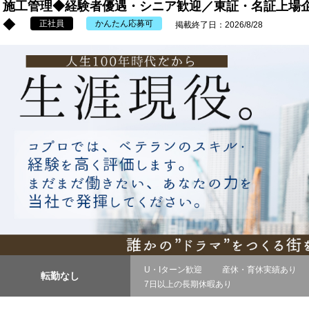
施工管理◆経験者優遇・シニア歓迎／東証・名証上場企
◆
正社員
かんたん応募可
掲載終了日：2026/8/28
U・Iターン歓迎
産休・育休実績あり
転勤なし
7日以上の長期休暇あり