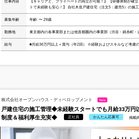
仕事内容
【キャリアと、プライベートの両立が可能！】 【研修体制が確立
トで未経験も安心！】 自社木造戸建住宅（注文5：建売5）の施工
募集年齢
年齢: 〜 29歳
勤務地
東京都内の各事業部または他首都圏内の事業部（渋谷・錦糸町・
給与
■月給36万円以上＋賞与（年2回） ※経験およびスキルなど考慮の
株式会社オープンハウス・ディベロップメント
New
戸建住宅の施工管理◆未経験スタートでも月給33万円
制度＆福利厚生充実◆
正社員
かんたん応募可
掲載終