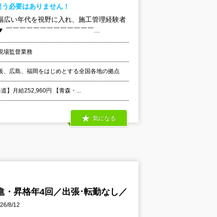
迷う必要はありません！
幅広い年代を視野に入れ、施工管理経験者
￣￣￣￣￣￣￣￣￣￣￣￣￣...
現場監督業務
阪、広島、福岡をはじめとする全国各地の拠点
給252,960円 【青森・...
気になる
進・昇格年4回／出張･転勤なし／
/8/12