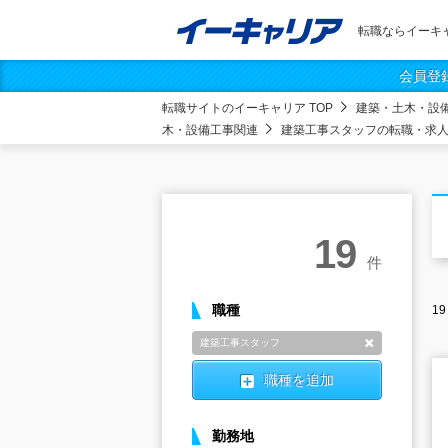
転職ならイーキ
会員登
転職サイトのイーキャリア TOP
建築・土木・設
木・設備工事関連
建築工事スタッフの転職・求
19
件
職種
19
建築工事スタッフ
削除
職種を追加
勤務地