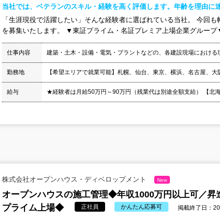
当社では、ベテランのスキル・経験を高く評価します。年齢を理由に
「生涯現役で活躍したい」そんな経験者に選ばれている当社。 今回も
を募集いたします。 ▼東証プライム・名証プレミア上場企業グループ▼ 
仕事内容
建築・土木・設備・電気・プラントなどの、各建設現場における
勤務地
【希望エリアで就業可能】札幌、仙台、東京、横浜、名古屋、大
給与
★経験者は月給50万円～90万円（残業代は別途全額支給） 【北海道】月
株式会社オープンハウス・ディベロップメント
New
オープンハウスの施工管理◆年収1000万円以上可／昇
プライム上場◆
正社員
かんたん応募可
掲載終了日：2026