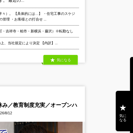
 最近の...
々）。 【具体的には…】 ・住宅工事のスケジ
管理 ・お客様との打合せ ...
町・吉祥寺・柏市・新横浜・藤沢）※転勤なし
上、当社規定により決定 【内訳】...
気になる
休み／教育制度充実／オープンハ
/8/12
気に
なる