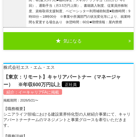
回）、通勤手当（月3.5万円上限）、書籍購入制度、従業員持株制
度、資格取得支援制度、ベビーシッター利用補助制度■勤務時間：9
時00分～18時00分 ※事業や所属部門の状況変化等により、就業時
間を変更する場合あり 休憩時間：60分■喫煙情報：屋内禁煙
気になる
詳細を見る
株式会社エス・エム・エス
【東京：リモート】キャリアパートナー（マネージャ
ー） ※年収600万円以上
正社員
紹介：
イーキャリアFA
に掲載
掲載期間：2026/5/21〜
【職務概要】
シニアライフ領域における建設業界特化型の人材紹介事業にて、キャリ
アパートナーチームのマネジメントと事業グロースを牽引いただきま
す。
【職務詳細】