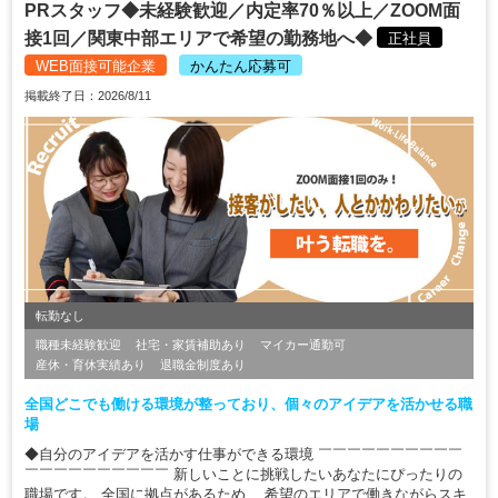
PRスタッフ◆未経験歓迎／内定率70％以上／ZOOM面
接1回／関東中部エリアで希望の勤務地へ◆
正社員
WEB面接可能企業
かんたん応募可
掲載終了日：2026/8/11
転勤なし
職種未経験歓迎
社宅・家賃補助あり
マイカー通勤可
産休・育休実績あり
退職金制度あり
全国どこでも働ける環境が整っており、個々のアイデアを活かせる職
場
◆自分のアイデアを活かす仕事ができる環境 ￣￣￣￣￣￣￣￣￣￣
￣￣￣￣￣￣￣￣￣￣ 新しいことに挑戦したいあなたにぴったりの
職場です。 全国に拠点があるため、 希望のエリアで働きながらスキ