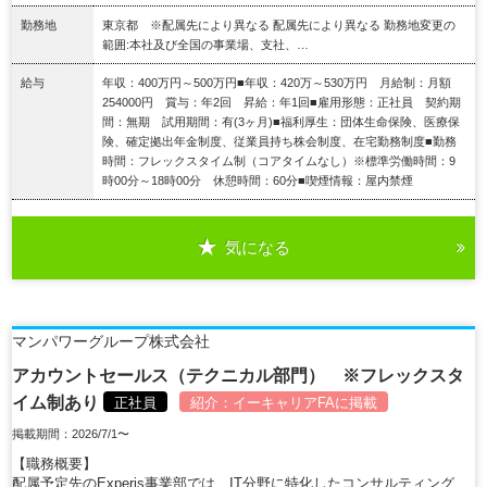
勤務地
東京都 ※配属先により異なる 配属先により異なる 勤務地変更の
範囲:本社及び全国の事業場、支社、…
給与
年収：400万円～500万円■年収：420万～530万円 月給制：月額
254000円 賞与：年2回 昇給：年1回■雇用形態：正社員 契約期
間：無期 試用期間：有(3ヶ月)■福利厚生：団体生命保険、医療保
険、確定拠出年金制度、従業員持ち株会制度、在宅勤務制度■勤務
時間：フレックスタイム制（コアタイムなし）※標準労働時間：9
時00分～18時00分 休憩時間：60分■喫煙情報：屋内禁煙
気になる
詳細を見る
マンパワーグループ株式会社
アカウントセールス（テクニカル部門） ※フレックスタ
イム制あり
正社員
紹介：
イーキャリアFA
に掲載
掲載期間：2026/7/1〜
【職務概要】
配属予定先のExperis事業部では、IT分野に特化したコンサルティング、