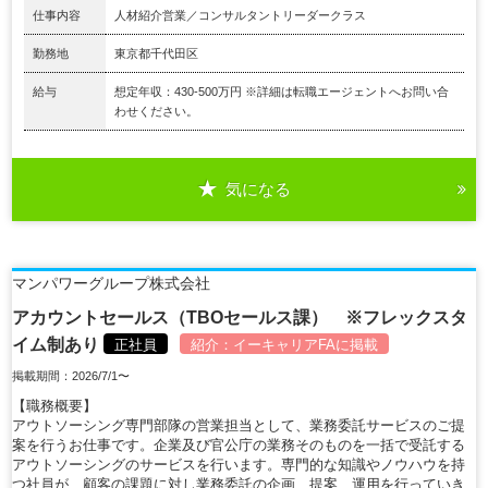
仕事内容
人材紹介営業／コンサルタントリーダークラス
勤務地
東京都千代田区
給与
想定年収：430-500万円 ※詳細は転職エージェントへお問い合
わせください。
気になる
マンパワーグループ株式会社
アカウントセールス（TBOセールス課） ※フレックスタ
イム制あり
正社員
紹介：
イーキャリアFA
に掲載
掲載期間：2026/7/1〜
【職務概要】
アウトソーシング専門部隊の営業担当として、業務委託サービスのご提
案を行うお仕事です。企業及び官公庁の業務そのものを一括で受託する
アウトソーシングのサービスを行います。専門的な知識やノウハウを持
つ社員が、顧客の課題に対し業務委託の企画、提案、運用を行っていき