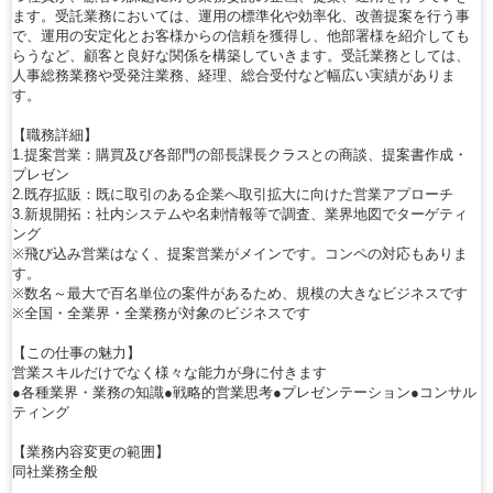
ます。受託業務においては、運用の標準化や効率化、改善提案を行う事
で、運用の安定化とお客様からの信頼を獲得し、他部署様を紹介しても
らうなど、顧客と良好な関係を構築していきます。受託業務としては、
人事総務業務や受発注業務、経理、総合受付など幅広い実績がありま
す。
【職務詳細】
1.提案営業：購買及び各部門の部長課長クラスとの商談、提案書作成・
プレゼン
2.既存拡販：既に取引のある企業へ取引拡大に向けた営業アプローチ
3.新規開拓：社内システムや名刺情報等で調査、業界地図でターゲティ
ング
※飛び込み営業はなく、提案営業がメインです。コンペの対応もありま
す。
※数名～最大で百名単位の案件があるため、規模の大きなビジネスです
※全国・全業界・全業務が対象のビジネスです
【この仕事の魅力】
営業スキルだけでなく様々な能力が身に付きます
●各種業界・業務の知識●戦略的営業思考●プレゼンテーション●コンサル
ティング
【業務内容変更の範囲】
同社業務全般