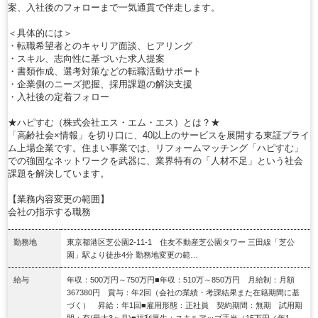
案、入社後のフォローまで一気通貫で伴走します。
＜具体的には＞
・転職希望者とのキャリア面談、ヒアリング
・スキル、志向性に基づいた求人提案
・書類作成、選考対策などの転職活動サポート
・企業側のニーズ把握、採用課題の解決支援
・入社後の定着フォロー
★ハピすむ（株式会社エス・エム・エス）とは？★
「高齢社会×情報」を切り口に、40以上のサービスを展開する東証プライ
ム上場企業です。住まい事業では、リフォームマッチング「ハピすむ」
での強固なネットワークを武器に、業界特有の「人材不足」という社会
課題を解決しています。
【業務内容変更の範囲】
会社の指示する職務
勤務地
東京都港区芝公園2-11-1 住友不動産芝公園タワー 三田線「芝公
園」駅より徒歩4分 勤務地変更の範…
給与
年収：500万円～750万円■年収：510万～850万円 月給制：月額
367380円 賞与：年2回（会社の業績・考課結果また在籍期間に基
づく） 昇給：年1回■雇用形態：正社員 契約期間：無期 試用期
間：有(最大3ヶ月)■福利厚生：スキルアップ手当（15万円／年1