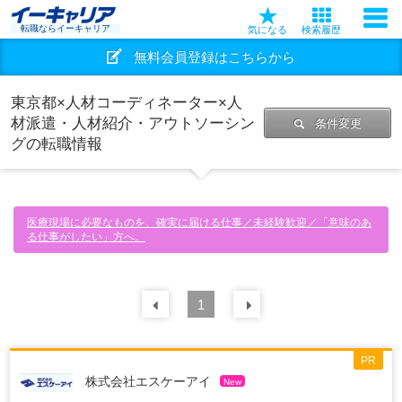
転職ならイーキャリア
気になる
検索履歴
無料会員登録はこちらから
東京都×人材コーディネーター×人
材派遣・人材紹介・アウトソーシン
条件変更
グの転職情報
医療現場に必要なものを、確実に届ける仕事／未経験歓迎／「意味のあ
る仕事がしたい」方へ。
前の
1
30
件
次の
30
件
PR
株式会社エスケーアイ
New