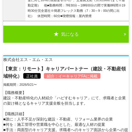
勤定期） 他■勤務時間：7時30分～18時00分の間で実働8時間※19
時30分完全退社※簡易フレックス勤務（7：30～9：00の間に出
社） 休憩時間：60分■喫煙情報：屋内禁煙
気になる
詳細を見る
株式会社エス・エム・エス
【東京：リモート】キャリアパートナー（建設・不動産領
域特化）
正社員
紹介：
イーキャリアFA
に掲載
掲載期間：2026/5/21〜
【職務概要】
建設・不動産特化の人材紹介「ハピすむキャリア」にて、求職者と企業
の架け橋となるキャリア支援全般を担当します。
【職務詳細】
■誰に：人手不足が深刻な建設・不動産、リフォーム業界の企業
■何を：施工管理や営業職を中心とした、最適な人材の提案
■手法：両面型のキャリア支援。求職者へのキャリア面談から企業への提