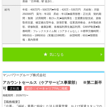
座線 「日本橋」駅 徒歩1…
給与
年収：400万円～500万円■年収：420万～530万円 月給制：月額
250300円 賞与：年2回 昇給：年1回■雇用形態：正社員 契約期
間：無期 試用期間：有(3ヶ月)■福利厚生：交通費全額支給、資格
取得支援、確定拠出型年金、財形貯蓄、従業員持株会、永年勤続表
彰、研修制度、健康診断、各種福利厚生施設利用、GMVP制度■勤
務時間：フレックスタイム制（コアタイムなし）※標準労働時間：
9時00分～18時00分（実働1日8時間） 休憩時間：60分■喫煙情
報：屋内禁煙
気になる
詳細を見る
マンパワーグループ株式会社
アカウントセールス（ケアサービス事業部） ※第二新卒
可
正社員
紹介：
イーキャリアFA
に掲載
掲載期間：2026/7/1〜
【職務概要】
『介護』『福祉』業界に特化した法人提案営業、および派遣スタッフの