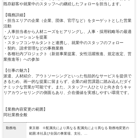
既存顧客や就業中のスタッフへの継続したフォローを担当します。
【職務詳細】
・担当エリアの企業（企業、団体、官庁など）をターゲットとした営業
活動
・人事担当者から人材ニーズをヒアリングし、人事・採用戦略等の最適
なソリューションを提案
・スタッフコンサルタントと連携し、就業中のスタッフのフォロー
・契約、請求管理などの事務業務
・各種社内プロジェクト（新規事業提案、女性活躍推進、規定改定、営
業推進等）への参加
【仕事の魅力】
派遣、人材紹介、アウトソーシングといった包括的なサービスを提供で
きるため、画一的な提案に留まらず、企業の経営課題に踏み込んだダイ
ナミックな営業が可能です。また、スタッフ一人ひとりと向き合うキャ
リアカウンセリングの側面もあり、介在価値を実感しやすい環境です。
【業務内容変更の範囲】
同社業務全般
勤務地
東京都 ※配属先により異なる 配属先により異なる 勤務地変更の
範囲:本社及び全国の事業場、支社、…