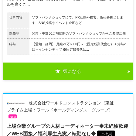
ルを磨くこ...
仕事内容
ソフトバンクショップにて、PR活動や接客、販売を担当しま
す。SNS投稿やイベント企画など
勤務地
関東・中部50店舗展開のソフトバンクショップからご希望店舗
給与
【愛知・静岡】 月給21万6000円～（固定残業代含む）＋賞与2
回＋インセンティブ ※固定残業代は...
気になる
株式会社ワールドコンストラクション（東証
プライム上場：ワールドホールディングス グループ）
New
上場企業グループの人材コーディネーター◆未経験歓迎
／WEB面接／福利厚生充実／転勤なし◆
正社員