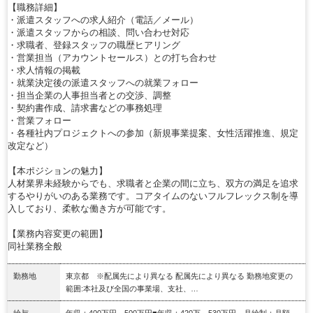
【職務詳細】
・派遣スタッフへの求人紹介（電話／メール）
・派遣スタッフからの相談、問い合わせ対応
・求職者、登録スタッフの職歴ヒアリング
・営業担当（アカウントセールス）との打ち合わせ
・求人情報の掲載
・就業決定後の派遣スタッフへの就業フォロー
・担当企業の人事担当者との交渉、調整
・契約書作成、請求書などの事務処理
・営業フォロー
・各種社内プロジェクトへの参加（新規事業提案、女性活躍推進、規定
改定など）
【本ポジションの魅力】
人材業界未経験からでも、求職者と企業の間に立ち、双方の満足を追求
するやりがいのある業務です。コアタイムのないフルフレックス制を導
入しており、柔軟な働き方が可能です。
【業務内容変更の範囲】
同社業務全般
勤務地
東京都 ※配属先により異なる 配属先により異なる 勤務地変更の
範囲:本社及び全国の事業場、支社、…
給与
年収：400万円～500万円■年収：420万～530万円 月給制：月額