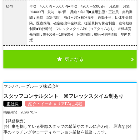
給与
年収：400万円～500万円■年収：420万～530万円 月給制：月額
254000円 賞与：年2回 昇給：年1回■雇用形態：正社員 契約期
間：無期 試用期間：有(3ヶ月)■福利厚生：通勤手当、団体生命保
険、医療保険、確定拠出年金制度、従業員持ち株会制度、在宅勤務
制度■勤務時間：フレックスタイム制（コアタイムなし）※標準労
働時間：9時00分～18時00分 休憩時間：60分■喫煙情報：屋内禁
煙
気になる
詳細を見る
マンパワーグループ株式会社
スタッフコンサルタント ※フレックスタイム制あり
正社員
紹介：
イーキャリアFA
に掲載
掲載期間：2026/7/1〜
【職務概要】
お仕事を探している登録スタッフの希望やスキルに合わせ、最適なお仕
事のマッチングやコーディネーション業務を担当します。