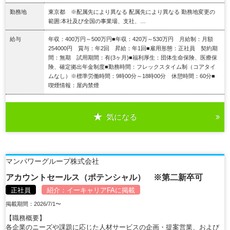
勤務地
東京都 ※配属先により異なる 配属先により異なる 勤務地変更の
範囲:本社及び全国の事業場、支社、…
給与
年収：400万円～500万円■年収：420万～530万円 月給制：月額
254000円 賞与：年2回 昇給：年1回■雇用形態：正社員 契約期
間：無期 試用期間：有(3ヶ月)■福利厚生：団体生命保険、医療保
険、確定拠出年金制度■勤務時間：フレックスタイム制（コアタイ
ムなし）※標準労働時間：9時00分～18時00分 休憩時間：60分■
喫煙情報：屋内禁煙
気になる
詳細を見る
マンパワーグループ株式会社
アカウントセールス（ポテンシャル） ※第二新卒可
正社員
紹介：
イーキャリアFA
に掲載
掲載期間：2026/7/1〜
【職務概要】
各企業のニーズや課題に応じた人材サービスの企画・提案営業、および