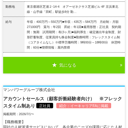
勤務地
東京都港区芝浦２-14-4 オアーゼネクサス芝浦ビル 4F 京浜東北
線・山手線「田町」駅徒歩8分 勤…
給与
年収：400万円～550万円■年収：435万～584万円 月給制：月額
271000円 賞与：年2回 昇給：年1回■雇用形態：正社員 契約期
間：無期 試用期間：有(3ヶ月)■福利厚生：確定拠出年金制度、財
形貯蓄制度、従業員持ち株会制度■勤務時間：フレックスタイム制
（コアタイムなし）※標準労働時間：9時00分～18時00分 休憩時
間：60分■喫煙情報：屋内禁煙
気になる
詳細を見る
マンパワーグループ株式会社
アカウントセールス（顧客折衝経験者向け） ※フレック
スタイム制あり
正社員
紹介：
イーキャリアFA
に掲載
掲載期間：2026/7/1〜
【職務概要】
同社の人材派遣サービスにおいて、各企業のニーズや課題に応じた人材