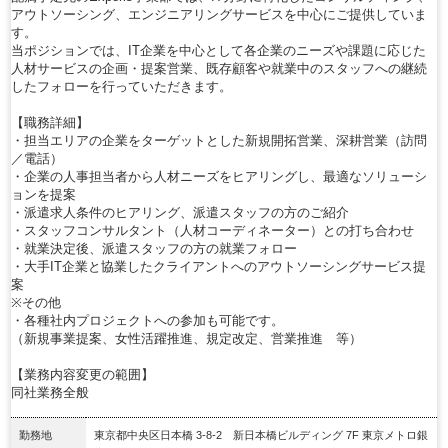
アウトソーシング、エンジニアリングサービスを中心にご提供していま
す。
当ポジションでは、IT企業を中心として各企業のニーズや課題に応じた
人材サービスの企画・提案営業、既存顧客や就業中のスタッフへの継続
したフォローを行っていただきます。
【職務詳細】
・担当エリアの企業をターゲットとした新規開拓営業、深耕営業（訪問
／電話）
・企業の人事担当者から人材ニーズをヒアリングし、最適なソリューシ
ョンを提案
・派遣求人条件のヒアリング、派遣スタッフの方のご紹介
・スタッフコンサルタント（人材コーディネーター）との打ち合わせ
・就業決定後、派遣スタッフの方の就業フォロー
・大手IT企業と協業したクライアントへのアウトソーシングサービス提
案
※その他
・各種社内プロジェクトへの参加も可能です。
（新規事業提案、女性活躍推進、規定改定、営業推進 等）
【業務内容変更の範囲】
同社業務全般
勤務地
東京都中央区日本橋 3-8-2 新日本橋ビルディング 7F 東京メトロ銀