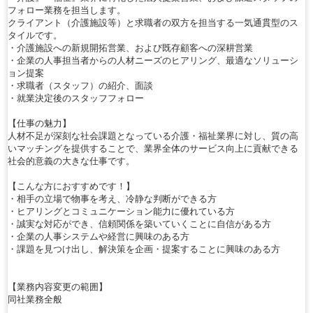
フォロー業務を担当します。
クライアント（介護施設等）と求職者の双方を担当する一気通貫型のス
タイルです。
・介護施設への新規開拓営業、および既存顧客への深耕営業
・企業の人事担当者からの人材ニーズのヒアリング、最適なソリューシ
ョン提案
・求職者（スタッフ）の紹介、面談
・就業決定後のスタッフフォロー
【仕事の魅力】
人材不足が深刻な社会課題となっている介護・福祉業界に対し、質の高
いマッチングを提供することで、業界全体のサービス向上に貢献できる
社会的意義の大きな仕事です。
【こんな方におすすめです！】
・相手の立場で物事を考え、冷静な判断ができる方
・ヒアリングとコミュニケーション能力に優れている方
・誠実な対応ができ、信頼関係を築いていくことに自信がある方
・企業の人事システムや経営に興味のある方
・課題を見つけ出し、解決策を企画・提案することに興味のある方
【業務内容変更の範囲】
同社業務全般