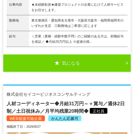
仕事内容
★未経験歓迎★建築プロジェクトの企業にむけて人材サービス
をお任せします。
勤務地
東京都港区・愛知県名古屋市・大阪府大阪市・福岡県福岡市の
いずれか支店 ◎勤務地はご希望に応じます
給与
＼営業（業種・経験年数不問）のご経験のある方は、前職給与
を保証／ ◆月給25万円以上 ※超過分残...
気になる
株式会社セイコービジネスコンサルティング
人材コーディネーター◆月給31万円～＋賞与／週休2日
制／土日祝休み／月平均残業20時間◆
正社員
WEB面接可能企業
かんたん応募可
掲載終了日：2026/8/27