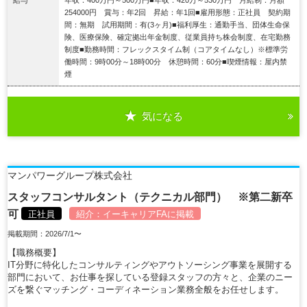
254000円 賞与：年2回 昇給：年1回■雇用形態：正社員 契約期
間：無期 試用期間：有(3ヶ月)■福利厚生：通勤手当、団体生命保
険、医療保険、確定拠出年金制度、従業員持ち株会制度、在宅勤務
制度■勤務時間：フレックスタイム制（コアタイムなし）※標準労
働時間：9時00分～18時00分 休憩時間：60分■喫煙情報：屋内禁
煙
気になる
詳細を見る
マンパワーグループ株式会社
スタッフコンサルタント（テクニカル部門） ※第二新卒
可
正社員
紹介：
イーキャリアFA
に掲載
掲載期間：2026/7/1〜
【職務概要】
IT分野に特化したコンサルティングやアウトソーシング事業を展開する
部門において、お仕事を探している登録スタッフの方々と、企業のニー
ズを繋ぐマッチング・コーディネーション業務全般をお任せします。