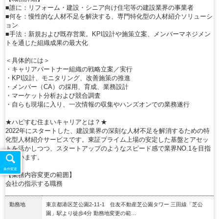
■誰に：リフォーム・建設・シニア向け住宅等の建設業界の事業者
■何を：慢性的な人材不足を解決する、専門特化型の人材紹介ソリューシ
ョン
■手法：新規および既存営業。KPI設計や施策立案、メンバーマネジメン
トを通じた組織成果の最大化
＜具体的には＞
・キャリアパートナー組織の戦略立案／実行
・KPI設計、モニタリング、改善施策の推進
・メンバー（CA）の採用、育成、業務設計
・マーケット分析および競合調査
・自らも現場に入り、一次情報の収集やハンズオンでの業務遂行
★ハピすむ住まいキャリアとは？★
2022年にスタートした、建設業界の深刻な人材不足を解消するための特
化型人材紹介サービスです。東証プライム上場の安定した基盤とアセッ
トを活かしつつ、スタートアップのようなスピード感で業界NO.1を目指
しています。
条件変更
【業務内容変更の範囲】
会社の指示する職務
勤務地
東京都港区芝公園2-11-1 住友不動産芝公園タワー 三田線「芝公
園」駅より徒歩4分 勤務地変更の範…