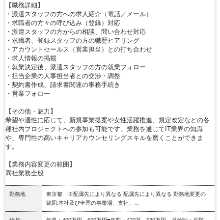
【職務詳細】
・派遣スタッフの方への求人紹介（電話／メール）
・求職者の方々の呼び込み（登録）対応
・派遣スタッフの方からの相談、問い合わせ対応
・求職者、登録スタッフの方の職歴ヒアリング
・アカウントセールス（営業担当）との打ち合わせ
・求人情報の掲載
・就業決定後、派遣スタッフの方の就業フォロー
・担当企業の人事担当者との交渉・調整
・契約書作成、請求書関連の事務手続き
・営業フォロー
【その他・魅力】
希望や適性に応じて、新規事業提案や女性活躍推進、規定改定などの各
種社内プロジェクトへの参加も可能です。業務を通じてIT業界の知識
や、専門性の高いキャリアカウンセリングスキルを磨くことができま
す。
【業務内容変更の範囲】
同社業務全般
勤務地
東京都 ※配属先により異なる 配属先により異なる 勤務地変更の
範囲:本社及び全国の事業場、支社、…
給与
年収：400万円～500万円■年収：420万～530万円 月給制：月額