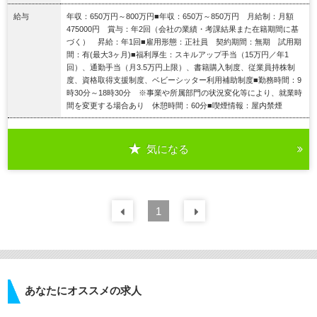
給与
年収：650万円～800万円■年収：650万～850万円 月給制：月額
475000円 賞与：年2回（会社の業績・考課結果また在籍期間に基
づく） 昇給：年1回■雇用形態：正社員 契約期間：無期 試用期
間：有(最大3ヶ月)■福利厚生：スキルアップ手当（15万円／年1
回）、通勤手当（月3.5万円上限）、書籍購入制度、従業員持株制
度、資格取得支援制度、ベビーシッター利用補助制度■勤務時間：9
時30分～18時30分 ※事業や所属部門の状況変化等により、就業時
間を変更する場合あり 休憩時間：60分■喫煙情報：屋内禁煙
気になる
詳細を見る
前の
1
30
件
次の
30
件
あなたにオススメの求人