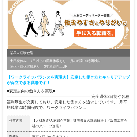
業界未経験歓迎
土日祝休み
7日以上の長期休暇あり
月の残業20時間以内
産休・育休実績あり
3年連続売上UP
【ワークライフバランスを実現★】安定した働き方とキャリアアップ
が両立できる職場です！
■安定志向の働き方を実現■
――――――――――――――――――――― 完全週休2日制や各種
福利厚生が充実しており、安定した働き方を追求しています。 月平
均残業20時間程度で、ワークライフバラン...
仕事内容
【人材派遣/人材紹介営業】建設業界の課題解決！／設備工事会
社のグループ企業！
勤務地
東京・岡山の各オフィス