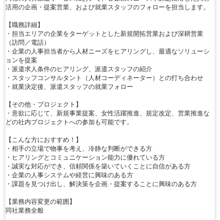
活用の企画・提案営業、および就業スタッフのフォローを担当します。
【職務詳細】
・担当エリアの企業をターゲットとした新規開拓営業および深耕営業
（訪問／電話）
・企業の人事担当者から人材ニーズをヒアリングし、最適なソリューシ
ョンを提案
・派遣求人条件のヒアリング、派遣スタッフの紹介
・スタッフコンサルタント（人材コーディネーター）との打ち合わせ
・就業決定後、派遣スタッフの就業フォロー
【その他・プロジェクト】
・意欲に応じて、新規事業提案、女性活躍推進、規定改定、営業推進な
どの社内プロジェクトへの参加も可能です。
【こんな方におすすめ！】
・相手の立場で物事を考え、冷静な判断ができる方
・ヒアリングとコミュニケーション能力に優れている方
・誠実な対応ができ、信頼関係を築いていくことに自信がある方
・企業の人事システムや経営に興味のある方
・課題を見つけ出し、解決策を企画・提案することに興味のある方
【業務内容変更の範囲】
同社業務全般