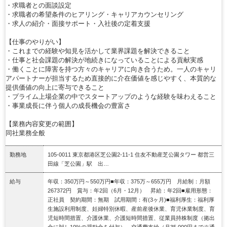
・求職者との面談設定
・求職者の希望条件のヒアリング・キャリアカウンセリング
・求人の紹介・面接サポート・入社後の定着支援
【仕事のやりがい】
・これまでの経験や知見を活かして業界課題を解決できること
・仕事と社会課題の解決が地続きになっていることによる貢献実感
・働くことに障害を持つ方々のキャリアに向き合うため。一人のキャリ
アパートナーが担当するため直接的に介在価値を感じやすく、本質的な
提供価値の向上に寄与できること
・プライム上場企業の中でスタートアップのような経験を味わえること
・事業成長に伴う個人の成長機会の豊富さ
【業務内容変更の範囲】
同社業務全般
勤務地
105-0011 東京都港区芝公園2-11-1 住友不動産芝公園タワー 都営三
田線「芝公園」駅 出…
給与
年収：350万円～550万円■年収：375万～655万円 月給制：月額
267372円 賞与：年2回（6月・12月） 昇給：年2回■雇用形態：
正社員 契約期間：無期 試用期間：有(3ヶ月)■福利厚生：福利厚
生施設利用制度、妊婦特別休暇、産前産後休業、育児休業制度、育
児短時間措置、介護休業、介護短時間措置、従業員持株制度（拠出
金に対し10%の奨励金を付与）、交通費支給（月35,000円まで※通