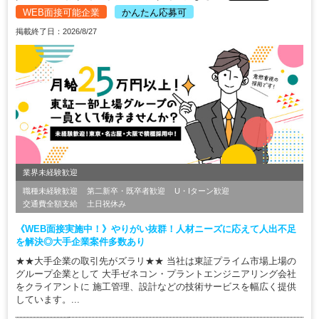
WEB面接可能企業
かんたん応募可
掲載終了日：2026/8/27
業界未経験歓迎
職種未経験歓迎
第二新卒・既卒者歓迎
U・Iターン歓迎
交通費全額支給
土日祝休み
《WEB面接実施中！》やりがい抜群！人材ニーズに応えて人出不足
を解決◎大手企業案件多数あり
★★大手企業の取引先がズラリ★★ 当社は東証プライム市場上場の
グループ企業として 大手ゼネコン・プラントエンジニアリング会社
をクライアントに 施工管理、設計などの技術サービスを幅広く提供
しています。...