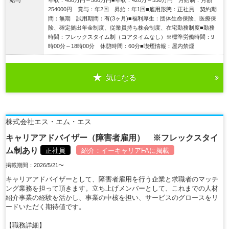
254000円 賞与：年2回 昇給：年1回■雇用形態：正社員 契約期
間：無期 試用期間：有(3ヶ月)■福利厚生：団体生命保険、医療保
険、確定拠出年金制度、従業員持ち株会制度、在宅勤務制度■勤務
時間：フレックスタイム制（コアタイムなし）※標準労働時間：9
時00分～18時00分 休憩時間：60分■喫煙情報：屋内禁煙
気になる
詳細を見る
株式会社エス・エム・エス
キャリアアドバイザー（障害者雇用） ※フレックスタイ
ム制あり
正社員
紹介：
イーキャリアFA
に掲載
掲載期間：2026/5/21〜
キャリアアドバイザーとして、障害者雇用を行う企業と求職者のマッチ
ング業務を担って頂きます。立ち上げメンバーとして、これまでの人材
紹介事業の経験を活かし、事業の中核を担い、サービスのグロースをリ
ードいただく期待値です。
【職務詳細】