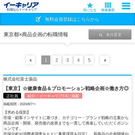
転職ならイーキャリア
気になる
検索履歴
無料会員登録はこちらから
東京都×商品企画の転職情報
条件変更
前の
1
30
2
件
3
4
5
次の
30
株式会社富士薬品
【東京】☆健康食品＆プロモーション戦略企画☆働き方◎
正社員
紹介：
イーキャリアFA
に掲載
掲載期間：2026/8/7〜
【求める役割】
市場・顧客インサイトに基づき、カテゴリー・ブランド戦略の立案から
商品企画・開発、発売後の改善までを一貫して推進していただくポジシ
ョンです。
市場分析や消費者調査をもとに事業課題を設定し、新商品の企画開発や