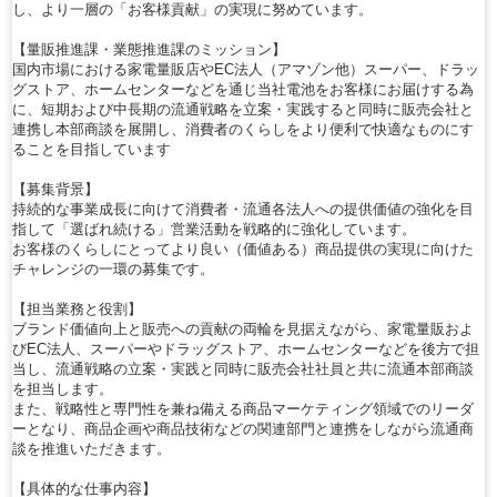
し、より一層の「お客様貢献」の実現に努めています。
【量販推進課・業態推進課のミッション】
国内市場における家電量販店やEC法人（アマゾン他）スーパー、ドラッ
グストア、ホームセンターなどを通じ当社電池をお客様にお届けする為
に、短期および中長期の流通戦略を立案・実践すると同時に販売会社と
連携し本部商談を展開し、消費者のくらしをより便利で快適なものにす
ることを目指しています
【募集背景】
持続的な事業成長に向けて消費者・流通各法人への提供価値の強化を目
指して「選ばれ続ける」営業活動を戦略的に強化しています。
お客様のくらしにとってより良い（価値ある）商品提供の実現に向けた
チャレンジの一環の募集です。
【担当業務と役割】
ブランド価値向上と販売への貢献の両輪を見据えながら、家電量販およ
びEC法人、スーパーやドラッグストア、ホームセンターなどを後方で担
当し、流通戦略の立案・実践と同時に販売会社社員と共に流通本部商談
を担当します。
また、戦略性と専門性を兼ね備える商品マーケティング領域でのリーダ
ーとなり、商品企画や商品技術などの関連部門と連携をしながら流通商
談を推進いただきます。
【具体的な仕事内容】