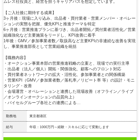
ムレス社役員と、経営を担うキャリアパスを想定しています。
【ご入社後に期待する成果】
3ヶ月後：現場に入り込み、出品者・買付業者・営業メンバー・オペレー
ションの実態を把握、優先KPIと推進テーマを特定
6ヶ月後：営業推進プランに基づき、出品者開拓／買付業者活性化／営業
組織強化など主要施策をリードし、KPI改善に着手
1年後：GMV／参加事業者数／取扱高など主要KPIの非連続な改善を実現
し、事業推進部長として営業組織を統括
【職務内容】
・オークション事業本部の営業推進戦略の立案と、現場での実行主導
・出品者（法人／個人）開拓・関係強化、顧客へのフロント対応
・買付業者ネットワークの拡大・活性化、参加事業者との関係構築
・営業KPI（GMV／参加業者数／落札率／リピート率 等）の設計・モニ
タリング・改善
・会場運営・オペレーションと連携した現場改善（オフライン／ライブ
／オンラインオークションの品質向上）
・バイセルグループ各社との連携による…
勤務地
東京都港区
給与
年収：1000万円～経験・スキルに応じて変動します