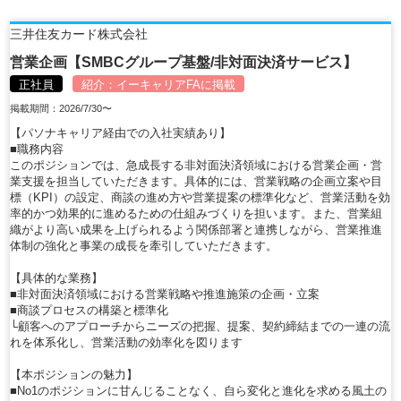
三井住友カード株式会社
営業企画【SMBCグループ基盤/非対面決済サービス】
正社員
紹介：
イーキャリアFA
に掲載
掲載期間：2026/7/30〜
【パソナキャリア経由での入社実績あり】
■職務内容
このポジションでは、急成長する非対面決済領域における営業企画・営
業支援を担当していただきます。具体的には、営業戦略の企画立案や目
標（KPI）の設定、商談の進め方や営業提案の標準化など、営業活動を効
率的かつ効果的に進めるための仕組みづくりを担います。また、営業組
織がより高い成果を上げられるよう関係部署と連携しながら、営業推進
体制の強化と事業の成長を牽引していただきます。
【具体的な業務】
■非対面決済領域における営業戦略や推進施策の企画・立案
■商談プロセスの構築と標準化
└顧客へのアプローチからニーズの把握、提案、契約締結までの一連の流
れを体系化し、営業活動の効率化を図ります
【本ポジションの魅力】
■No1のポジションに甘んじることなく、自ら変化と進化を求める風土の