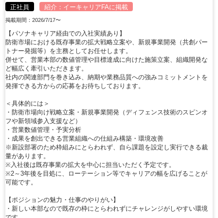
正社員
紹介：
イーキャリアFA
に掲載
掲載期間：2026/7/17〜
【パソナキャリア経由での入社実績あり】
防衛市場における既存事業の拡大戦略立案や、新規事業開発（共創パー
トナー発掘等）を主務としてお任せします。
併せて、営業本部の数値管理や目標達成に向けた施策立案、組織開発な
ど幅広く牽引いただきます。
社内の関連部門を巻き込み、納期や業務品質への強みコミットメントを
発揮できる方からの応募をお待ちしております。
＜具体的には＞
・防衛市場向け戦略立案・新規事業開発（ディフェンス技術のスピンオ
フや新領域参入支援など）
・営業数値管理・予実分析
・成果を創出できる営業組織への仕組み構築・環境改善
※新設部署のため枠組みにとらわれず、自ら課題を設定し実行できる裁
量があります。
※入社後は既存事業の拡大を中心に担当いただく予定です。
※2～3年後を目処に、ローテーション等でキャリアの幅を広げることが
可能です。
【ポジションの魅力・仕事のやりがい】
・新しい本部なので既存の枠にとらわれずにチャレンジがしやすい環境
です。