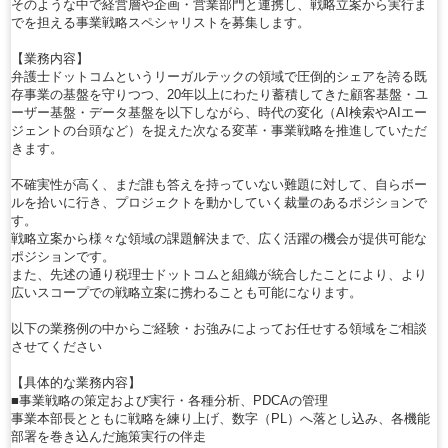
そのような中で経営層や企画・営業部門と連携し、戦略立案から実行ま
でを担える事業戦略スペシャリストを募集します。
【業務内容】
弁護士ドットコムというリーガルテックの領域で圧倒的シェアを誇る既
存事業の基盤を守りつつ、20年以上にわたり蓄積してきた顧客基盤・ユ
ーザー基盤・データ基盤を以下しながら、時代の変化（AI検索やAIエー
ジェントの台頭など）を捉えた次なる変革・事業戦略を推進していただ
きます。
不確実性が高く、まだ誰も答えを持っていない難題に対して、自らボー
ルを拾いに行き、プロジェクトを動かしていく裁量のあるポジションで
す。
戦略立案から様々な領域の課題解決まで、広く活躍の機会が提供可能な
ポジションです。
また、先述の通り税理士ドットコムと組織が統合したことにより、より
広いスコープでの戦略立案に携わることも可能になります。
以下の業務例の中からご経験・お強みによってお任せする領域をご相談
させてください
【具体的な業務内容】
■事業戦略の策定および実行・各種分析、PDCAの管理
事業本部長とともに戦略を練り上げ、数字（PL）へ落とし込み、各機能
部署を巻き込んだ施策実行の伴走