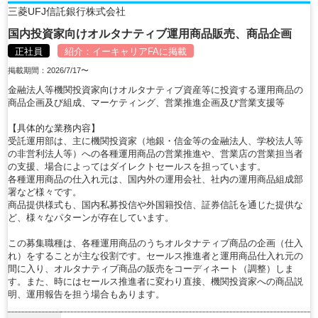
三菱UFJ信託銀行株式会社
国内投資家向けオルタナティブ運用商品販売、商品企画
正社員
紹介：
イーキャリアFA
に掲載
掲載期間：2026/7/17〜
金融法人等機関投資家向けオルタナティブ資産等に投資する運用商品の
商品企画及び組成、マーケティング、営業推進企画及び営業支援等
【具体的な業務内容】
受託運用部は、主に機関投資家（地銀・信金等の金融法人、学校法人等
の非営利法人等）への各種運用商品の営業推進や、営業店の営業担当者
の支援、場合によってはダイレクトセールスを担っています。
各種運用商品の仕入れ元は、国内外の運用会社、社内の運用商品組成部
署など様々です。
商品提供様式も、国内私募投信や外国籍投信、証券信託を通じた提供な
ど、様々なパターンが存在しています。
この募集職種は、各種運用商品のうちオルタナティブ商品の企画（仕入
れ）をすることが主な役割です。セールス推進者と運用商品仕入れ元の
間に入り、オルタナティブ商品の販売をコーディネート（調整）しま
す。また、時にはセールス推進者に変わり直接、機関投資家への商品説
明、運用報告を担う場合もあります。