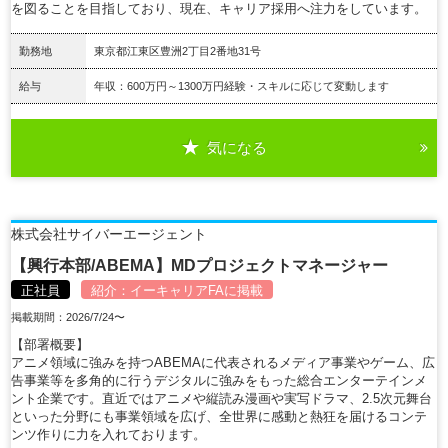
を図ることを目指しており、現在、キャリア採用へ注力をしています。
勤務地
東京都江東区豊洲2丁目2番地31号
給与
年収：600万円～1300万円経験・スキルに応じて変動します
気になる
詳細を見る
株式会社サイバーエージェント
【興行本部/ABEMA】MDプロジェクトマネージャー
正社員
紹介：
イーキャリアFA
に掲載
掲載期間：2026/7/24〜
【部署概要】
アニメ領域に強みを持つABEMAに代表されるメディア事業やゲーム、広
告事業等を多角的に行うデジタルに強みをもった総合エンターテインメ
ント企業です。直近ではアニメや縦読み漫画や実写ドラマ、2.5次元舞台
といった分野にも事業領域を広げ、全世界に感動と熱狂を届けるコンテ
ンツ作りに力を入れております。