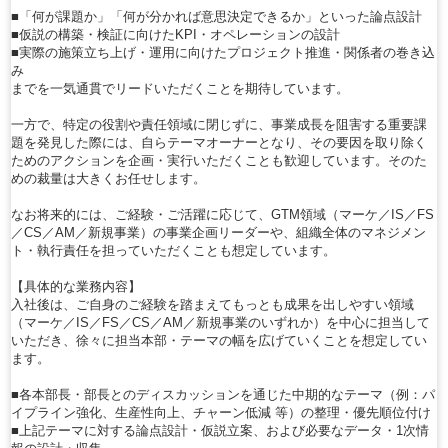
■「何が課題か」「何が分かれば意思決定できるか」といった論点設計
■仮説の構築・検証に向けたKPI・オペレーションの設計
■実際の施策立ち上げ・運用に向けたプロジェクト推進・関係者の巻き込
み
までを一気通貫でリードいただくことを期待しています。
一方で、特定の役割や責任領域に閉じずに、事業成長を阻害する重要課
題を発見した際には、自らテーマオーナーとなり、その要因を取り除く
ためのアクションを企画・実行いただくことも歓迎しています。そのた
めの裁量は大きくお任せします。
なお将来的には、ご経験・ご活躍に応じて、GTM領域（マーケ／IS／FS
／CS／AM／新規事業）の事業企画リーダーや、組織全体のマネジメン
ト・執行責任を担っていただくことも想定しています。
【具体的な業務内容】
入社後は、ご自身のご経験を踏まえてもっとも成果を出しやすい領域
（マーケ／IS／FS／CS／AM／新規事業のいずれか）を中心に担当して
いただき、徐々に担当本部・テーマの幅を広げていくことを想定してい
ます。
■各本部長・部長とのディスカッションを通じた中期的なテーマ（例：パ
イプライン強化、生産性向上、チャーン低減 等）の整理・優先順位付け
■上記テーマに対する論点設計・仮説立案、および必要なデータ・1次情