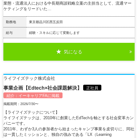
業態・流通法人における中長期商談戦略立案の主担当として、流通マー
ケティングをリードいた…
勤務地
東京都品川区西五反田
給与
経験・スキルに応じて変動します
気になる
詳細を見る
ライフイズテック株式会社
事業企画【Edtech×社会課題解決】
正社員
紹介：
イーキャリアFA
に掲載
掲載期間：2026/7/30〜
【ライフイズテックについて】
ライフイズテックは、2010年に創業したEdTechを軸とする社会変革カン
パニーです。
2011年、わずか3人の参加者から始まったキャンプ事業を皮切りに、同社
は一貫したミッションと、独自の強みである「LX（Learning