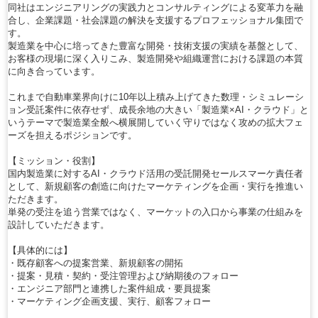
同社はエンジニアリングの実践力とコンサルティングによる変革力を融
合し、企業課題・社会課題の解決を支援するプロフェッショナル集団で
す。
製造業を中心に培ってきた豊富な開発・技術支援の実績を基盤として、
お客様の現場に深く入りこみ、製造開発や組織運営における課題の本質
に向き合っています。
これまで自動車業界向けに10年以上積み上げてきた数理・シミュレーシ
ョン受託案件に依存せず、成長余地の大きい「製造業×AI・クラウド」と
いうテーマで製造業全般へ横展開していく守りではなく攻めの拡大フェ
ーズを担えるポジションです。
【ミッション・役割】
国内製造業に対するAI・クラウド活用の受託開発セールスマーケ責任者
として、新規顧客の創造に向けたマーケティングを企画・実行を推進い
ただきます。
単発の受注を追う営業ではなく、マーケットの入口から事業の仕組みを
設計していただきます。
【具体的には】
・既存顧客への提案営業、新規顧客の開拓
・提案・見積・契約・受注管理および納期後のフォロー
・エンジニア部門と連携した案件組成・要員提案
・マーケティング企画支援、実行、顧客フォロー