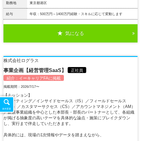
勤務地
東京都港区
給与
年収：500万円～1400万円経験・スキルに応じて変動します
気になる
詳細を見る
株式会社ログラス
事業企画【経営管理SaaS】
正社員
紹介：
イーキャリアFA
に掲載
掲載期間：2026/7/17〜
【ミッション】
マーケティング／インサイドセールス（IS）／フィールドセールス
（FS）／カスタマーサクセス（CS）／アカウントマネジメント（AM）
条件変更
／新規事業組織を中心とした本部長・部長のパートナーとして、各組織
が掲げる抽象度の高いテーマを具体的な論点・施策にブレイクダウン
し、実行まで伴走していただきます。
具体的には、現場の1次情報やデータを踏まえながら、