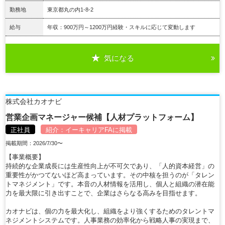
勤務地
東京都丸の内1-8-2
給与
年収：900万円～1200万円経験・スキルに応じて変動します
気になる
詳細を見る
株式会社カオナビ
営業企画マネージャー候補【人材プラットフォーム】
正社員
紹介：
イーキャリアFA
に掲載
掲載期間：2026/7/30〜
【事業概要】
持続的な企業成長には生産性向上が不可欠であり、「人的資本経営」の
重要性がかつてないほど高まっています。その中核を担うのが「タレン
トマネジメント」です。本音の人材情報を活用し、個人と組織の潜在能
力を最大限に引き出すことで、企業はさらなる高みを目指せます。
カオナビは、個の力を最大化し、組織をより強くするためのタレントマ
ネジメントシステムです。人事業務の効率化から戦略人事の実現まで、