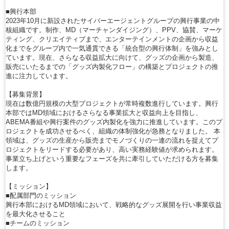
■興行本部
2023年10月に新設されたサイバーエージェントグループの興行事業の中
核組織です。制作、MD（マーチャンダイジング）、PPV、協賛、マーケ
ティング、クリエイティブまで、エンターテインメントの企画から収益
化までをグループ内で一気通貫できる「統合型の興行体制」を強みとし
ています。現在、さらなる収益拡大に向けて、グッズの企画から製造、
販売にいたるまでの「グッズ内製化フロー」の構築とプロジェクトの推
進に注力しています。
【募集背景】
現在は数億円規模の大型プロジェクトが常時複数進行しています。興行
本部ではMD領域におけるさらなる事業拡大と収益向上を目指し、
ABEMA番組や興行案件のグッズ内製化を強力に推進しています。このプ
ロジェクトを成功させるべく、組織の体制強化が急務となりました。 本
領域は、グッズの生産から販売までモノづくりの一連の流れを捉えてプ
ロジェクトをリードする必要があり、高い実務経験値が求められます。
事業立ち上げという重要なフェーズを共に牽引していただける方を募集
します。
【ミッション】
■配属部門のミッション
興行本部におけるMD領域において、戦略的なグッズ展開を行い事業収益
を最大化させること
■チームのミッション