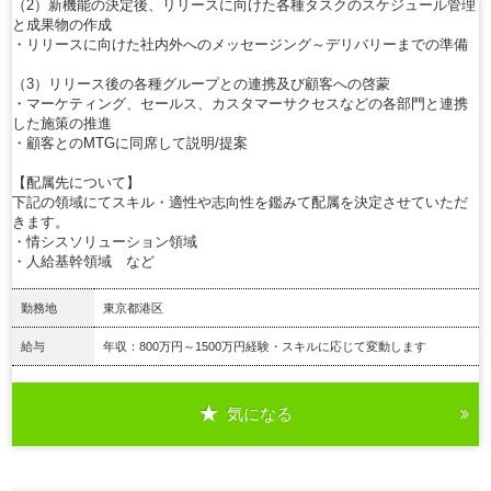
（2）新機能の決定後、リリースに向けた各種タスクのスケジュール管理
と成果物の作成
・リリースに向けた社内外へのメッセージング～デリバリーまでの準備
（3）リリース後の各種グループとの連携及び顧客への啓蒙
・マーケティング、セールス、カスタマーサクセスなどの各部門と連携
した施策の推進
・顧客とのMTGに同席して説明/提案
【配属先について】
下記の領域にてスキル・適性や志向性を鑑みて配属を決定させていただ
きます。
・情シスソリューション領域
・人給基幹領域 など
勤務地
東京都港区
給与
年収：800万円～1500万円経験・スキルに応じて変動します
気になる
詳細を見る