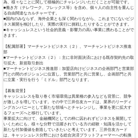
為、様々なことに関して積極的にチャレンジいただくことが可能です。
■働き方（テレワーク、フレックス等）を含め、個々人の自主性を重んじ
る自由闊達なカルチャーです。
■国内のみならず、海外企業とも深く関わりながら、これまでにないビジ
ネス展開を検討したり、実際の実行に挑戦したりすることができます。
■キャッシュレスという社会的意義・影響力の高い事業に携わることがで
きます。
【配属部署】マーチャントビジネス（２）、マーチャントビジネス推進
部
■マーチャントビジネス（２）：主に非対面決済における既存契約先の取
引拡大、新規取引創出
■マーチャントビジネス推進部：加盟店向けビジネスの企画部門と営業部
門との間のポジションに位置し、営業部門と共に営業し、企画部門と共
に立案・実行を行う「ミドル」部門となります。
【募集背景】
キャッシュレスを取り巻く市場環境は異業種の参入なども背景に、競争
が激しさを増しています。その中で三井住友カードは、業界のリーディ
ングカンパニーとして新たな領域へとチャレンジし、事業を更に拡大す
るフェーズへと移行しています。
事業拡大に向けて、金融機関としての枠に囚われずビジネスを展開して
いくためにも、様々な分野で活躍されている方の経験・知識を活かして
新たな付加価値を創造していきたいと考えています。三井住友カード
は、キャッシュレス分野における総合決済プラットフォーマーへの転換