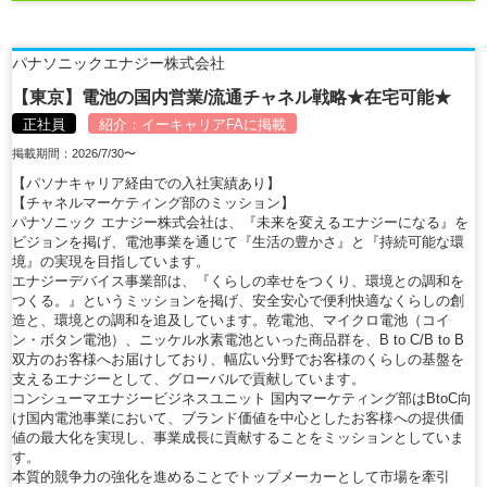
パナソニックエナジー株式会社
【東京】電池の国内営業/流通チャネル戦略★在宅可能★
正社員
紹介：
イーキャリアFA
に掲載
掲載期間：2026/7/30〜
【パソナキャリア経由での入社実績あり】
【チャネルマーケティング部のミッション】
パナソニック エナジー株式会社は、『未来を変えるエナジーになる』を
ビジョンを掲げ、電池事業を通じて『生活の豊かさ』と『持続可能な環
境』の実現を目指しています。
エナジーデバイス事業部は、『くらしの幸せをつくり、環境との調和を
つくる。』というミッションを掲げ、安全安心で便利快適なくらしの創
造と、環境との調和を追及しています。乾電池、マイクロ電池（コイ
ン・ボタン電池）、ニッケル水素電池といった商品群を、B to C/B to B
双方のお客様へお届けしており、幅広い分野でお客様のくらしの基盤を
支えるエナジーとして、グローバルで貢献しています。
コンシューマエナジービジネスユニット 国内マーケティング部はBtoC向
け国内電池事業において、ブランド価値を中心としたお客様への提供価
値の最大化を実現し、事業成長に貢献することをミッションとしていま
す。
本質的競争力の強化を進めることでトップメーカーとして市場を牽引