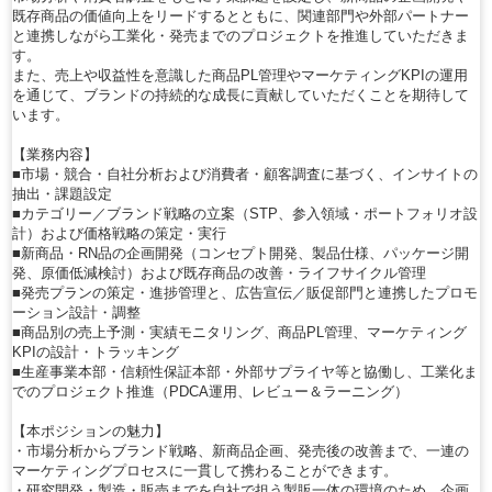
既存商品の価値向上をリードするとともに、関連部門や外部パートナー
と連携しながら工業化・発売までのプロジェクトを推進していただきま
す。
また、売上や収益性を意識した商品PL管理やマーケティングKPIの運用
を通じて、ブランドの持続的な成長に貢献していただくことを期待して
います。
【業務内容】
■市場・競合・自社分析および消費者・顧客調査に基づく、インサイトの
抽出・課題設定
■カテゴリー／ブランド戦略の立案（STP、参入領域・ポートフォリオ設
計）および価格戦略の策定・実行
■新商品・RN品の企画開発（コンセプト開発、製品仕様、パッケージ開
発、原価低減検討）および既存商品の改善・ライフサイクル管理
■発売プランの策定・進捗管理と、広告宣伝／販促部門と連携したプロモ
ーション設計・調整
■商品別の売上予測・実績モニタリング、商品PL管理、マーケティング
KPIの設計・トラッキング
■生産事業本部・信頼性保証本部・外部サプライヤ等と協働し、工業化ま
でのプロジェクト推進（PDCA運用、レビュー＆ラーニング）
【本ポジションの魅力】
・市場分析からブランド戦略、新商品企画、発売後の改善まで、一連の
マーケティングプロセスに一貫して携わることができます。
・研究開発・製造・販売までを自社で担う製販一体の環境のため、企画