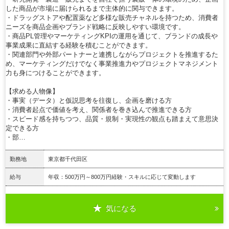
した商品が市場に届けられるまで主体的に関与できます。
・ドラッグストアや配置薬など多様な販売チャネルを持つため、消費者
ニーズを商品企画やブランド戦略に反映しやすい環境です。
・商品PL管理やマーケティングKPIの運用を通じて、ブランドの成長や
事業成果に直結する経験を積むことができます。
・関連部門や外部パートナーと連携しながらプロジェクトを推進するた
め、マーケティングだけでなく事業推進力やプロジェクトマネジメント
力も身につけることができます。
【求める人物像】
・事実（データ）と仮説思考を往復し、企画を磨ける方
・消費者起点で価値を考え、関係者を巻き込んで推進できる方
・スピード感を持ちつつ、品質・規制・実現性の観点も踏まえて意思決
定できる方
・部…
勤務地
東京都千代田区
給与
年収：500万円～800万円経験・スキルに応じて変動します
気になる
詳細を見る