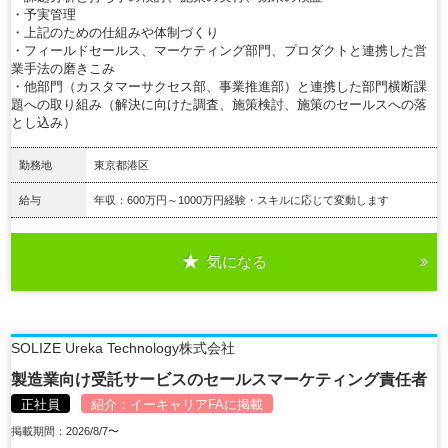
・予実管理
・上記のための仕組みや体制づくり
・フィールドセールス、マーケティング部門、プロダクトと連携した営
業手法の磨きこみ
・他部門（カスタマーサクセス部、事業推進部）と連携した部門横断課
題への取り組み（解決に向けた調査、施策検討、施策のセールスへの落
とし込み）
勤務地
東京都港区
給与
年収：600万円～1000万円経験・スキルに応じて変動します
気になる
詳細を見る
SOLIZE Ureka Technology株式会社
製造業向け受託サービスのセールスマーケティング責任者
正社員
紹介：
イーキャリアFA
に掲載
掲載期間：2026/8/7〜