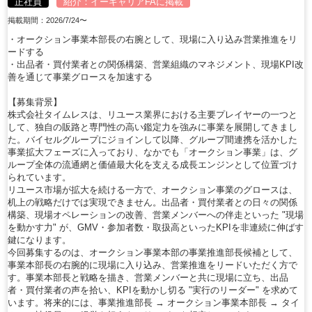
正社員
紹介：
イーキャリアFA
に掲載
掲載期間：2026/7/24〜
・オークション事業本部長の右腕として、現場に入り込み営業推進をリ
ードする
・出品者・買付業者との関係構築、営業組織のマネジメント、現場KPI改
善を通じて事業グロースを加速する
【募集背景】
株式会社タイムレスは、リユース業界における主要プレイヤーの一つと
して、独自の販路と専門性の高い鑑定力を強みに事業を展開してきまし
た。バイセルグループにジョインして以降、グループ間連携を活かした
事業拡大フェーズに入っており、なかでも「オークション事業」は、グ
ループ全体の流通網と価値最大化を支える成長エンジンとして位置づけ
られています。
リユース市場が拡大を続ける一方で、オークション事業のグロースは、
机上の戦略だけでは実現できません。出品者・買付業者との日々の関係
構築、現場オペレーションの改善、営業メンバーへの伴走といった "現場
を動かす力" が、GMV・参加者数・取扱高といったKPIを非連続に伸ばす
鍵になります。
今回募集するのは、オークション事業本部の事業推進部長候補として、
事業本部長の右腕的に現場に入り込み、営業推進をリードいただく方で
す。事業本部長と戦略を描き、営業メンバーと共に現場に立ち、出品
者・買付業者の声を拾い、KPIを動かし切る "実行のリーダー" を求めて
います。将来的には、事業推進部長 → オークション事業本部長 → タイ