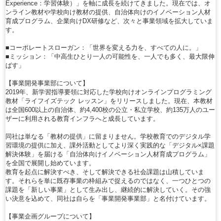
Experience：学習体験）」を軸に成長を続けてきました。現在では、オ
ンライン教材や学校向け教材の提供、自治体向けのイノベーション人材
育成プログラム、企業向けDX研修など、次々と事業領域を拡大していま
す。
■コーポレートスローガン：「世界を変える力を、すべての人に。」
■ミッション：「中高生ひとり一人の可能性を、一人でも多く、最大限伸
ばす」
【事業開発事業部について】
2019年、新学習指導要領に対応した学校向けオンラインプログラミング
教材「ライフイズテック レッスン」をリリースしました。現在、本教材
は全国600以上の自治体、約4,400校の公立・私立学校、約135万人のユー
ザーに利用される教育インフラへと成長しています。
同社は単なる「教材の提供」に留まりません。学校教育でのデジタル学
習環境の提供に加え、課外活動としてより深く実践的な「デジタル×課題
解決体験」を届ける「自治体向けイノベーション人材育成プログラム」
を全国で展開し始めています。
教育を起点に解決すべき、そして解決できる社会課題は山積していま
す。それらを単に既存事業の枠組みで捉えるのではなく、一つひとつの
課題を「新しい事業」として生み出し、継続的に解決していく。その強
い決意を込めて、同社は自らを「事業開発事業部」と名付けています。
【事業企画グループについて】