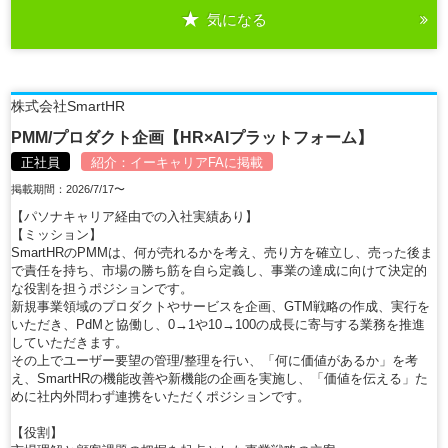
気になる
詳細を見る
株式会社SmartHR
PMM/プロダクト企画【HR×AIプラットフォーム】
正社員
紹介：
イーキャリアFA
に掲載
掲載期間：2026/7/17〜
【パソナキャリア経由での入社実績あり】
【ミッション】
SmartHRのPMMは、何が売れるかを考え、売り方を確立し、売った後ま
で責任を持ち、市場の勝ち筋を自ら定義し、事業の達成に向けて決定的
な役割を担うポジションです。
新規事業領域のプロダクトやサービスを企画、GTM戦略の作成、実行を
いただき、PdMと協働し、0→1や10→100の成長に寄与する業務を推進
していただきます。
その上でユーザー要望の管理/整理を行い、「何に価値があるか」を考
え、SmartHRの機能改善や新機能の企画を実施し、「価値を伝える」た
めに社内外問わず連携をいただくポジションです。
【役割】