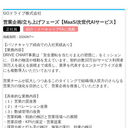
GOドライブ株式会社
営業企画/立ち上げフェーズ【MaaS/次世代AIサービス】
正社員
紹介：
イーキャリアFA
に掲載
掲載期間：2026/8/7〜
【パソナキャリア経由での入社実績あり】
【業務内容】
DRIVE CHART事業は「安全運転を当たりまえの習慣に」をミッション
に、日本の物流や移動を支えています。契約台数10万台/サービス利用者
30万人を超える規模まで成長し、業界を代表するエンタープライズ企業
にも複数導入いただいております。
営業チームが拡大しつつあるこのタイミングで組織/個人双方のさらなる
営業力の強化を目的として、営業企画を推進していただきます。
【具体的な業務内容】
（１）営業の質改善
（２）オペレーション改善
（３）数値管理の改善
・営業戦略・戦術の検討と営業現場への展開
・営業目標・KPIの策定・営業提案
・課題分析と打ち手の検討、施策の実行、効果の検証