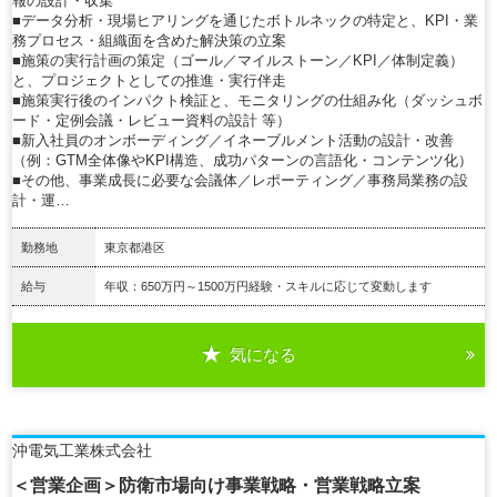
報の設計・収集
■データ分析・現場ヒアリングを通じたボトルネックの特定と、KPI・業
務プロセス・組織面を含めた解決策の立案
■施策の実行計画の策定（ゴール／マイルストーン／KPI／体制定義）
と、プロジェクトとしての推進・実行伴走
■施策実行後のインパクト検証と、モニタリングの仕組み化（ダッシュボ
ード・定例会議・レビュー資料の設計 等）
■新入社員のオンボーディング／イネーブルメント活動の設計・改善
（例：GTM全体像やKPI構造、成功パターンの言語化・コンテンツ化）
■その他、事業成長に必要な会議体／レポーティング／事務局業務の設
計・運…
勤務地
東京都港区
給与
年収：650万円～1500万円経験・スキルに応じて変動します
気になる
詳細を見る
沖電気工業株式会社
＜営業企画＞防衛市場向け事業戦略・営業戦略立案