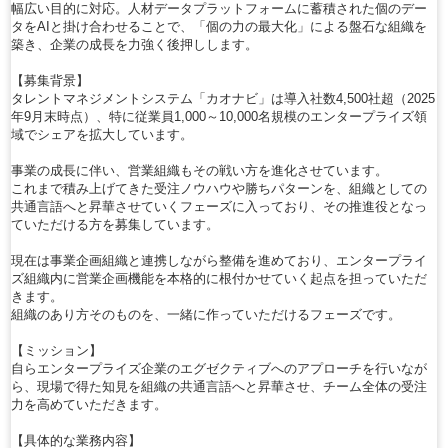
幅広い目的に対応。人材データプラットフォームに蓄積された個のデー
タをAIと掛け合わせることで、「個の力の最大化」による盤石な組織を
築き、企業の成長を力強く後押しします。
【募集背景】
タレントマネジメントシステム「カオナビ」は導入社数4,500社超（2025
年9月末時点）、特に従業員1,000～10,000名規模のエンタープライズ領
域でシェアを拡大しています。
事業の成長に伴い、営業組織もその戦い方を進化させています。
これまで積み上げてきた受注ノウハウや勝ちパターンを、組織としての
共通言語へと昇華させていくフェーズに入っており、その推進役となっ
ていただける方を募集しています。
現在は事業企画組織と連携しながら整備を進めており、エンタープライ
ズ組織内に営業企画機能を本格的に根付かせていく起点を担っていただ
きます。
組織のあり方そのものを、一緒に作っていただけるフェーズです。
【ミッション】
自らエンタープライズ企業のエグゼクティブへのアプローチを行いなが
ら、現場で得た知見を組織の共通言語へと昇華させ、チーム全体の受注
力を高めていただきます。
【具体的な業務内容】