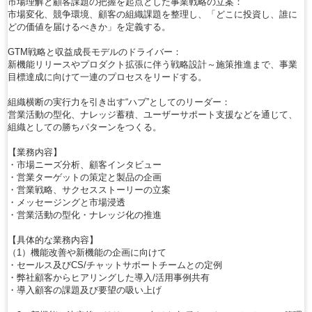
市場理解と顧客課題の把握を起点とした事業戦略の立案：
市場変化、競争環境、顧客の組織課題を整理し、「どこに投資し、誰に
どの価値を届けるべきか」を定義する。
GTM戦略と収益成長モデルのドライバー：
新機能リリースやプロダクト拡張に伴う戦略設計～施策推進まで、事業
目標達成に向けて一連のプロセスをリードする。
組織横断の実行力を引き出す“ハブ”としてのリーダー：
営業活動の型化、ナレッジ蓄積、ユーザーサポート支援などを通じて、
組織としての勝ちパターンをつくる。
【業務内容】
・市場ニーズ分析、顧客インタビュー
・営業ターゲットの策定と製品の企画
・営業戦略、サクセスストーリーの立案
・メッセージングと市場浸透
・営業活動の型化・ナレッジ化の推進
【具体的な業務内容】
（1）機能改善や新機能の企画に向けて
・セールス及びCS/チャットサポートチームとの定例
・弊社顧客からヒアリングした導入/活用事例共有
・導入顧客の課題及び要望の吸い上げ