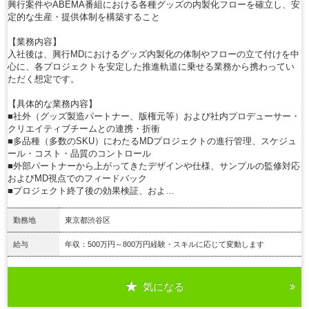
興行案件やABEMA番組における各種グッズの内製化フローを確立し、安
定的な生産・提供体制を構築すること
【業務内容】
入社後は、興行MDにおけるグッズ内製化の体制やフローの立て付けを中
心に、各プロジェクトを安定した推進軌道に乗せる業務から携わってい
ただく想定です。
【具体的な業務内容】
■社外（グッズ製造パートナー、版権元等）および社内プロデューサー・
クリエイティブチームとの連携・折衝
■多品種（多数のSKU）にわたるMDプロジェクトの進行管理、スケジュ
ール・コスト・品質のコントロール
■外部パートナーから上がってきたデザインや仕様、サンプルの監修対応
およびMD視点でのフィードバック
■プロジェクト終了後の効果検証、およ…
勤務地
東京都渋谷区
給与
年収：500万円～800万円経験・スキルに応じて変動します
気になる
詳細を見る