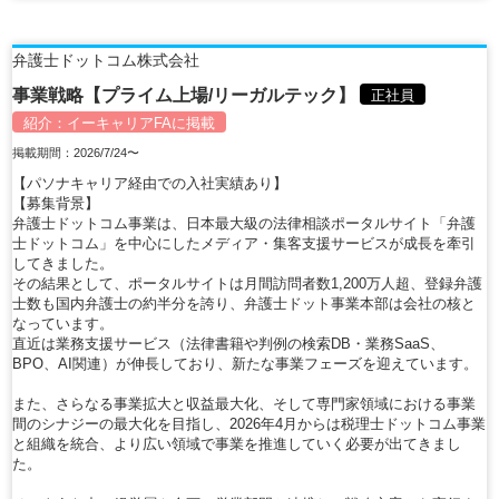
弁護士ドットコム株式会社
事業戦略【プライム上場/リーガルテック】
正社員
紹介：
イーキャリアFA
に掲載
掲載期間：2026/7/24〜
【パソナキャリア経由での入社実績あり】
【募集背景】
弁護士ドットコム事業は、日本最大級の法律相談ポータルサイト「弁護
士ドットコム」を中心にしたメディア・集客支援サービスが成長を牽引
してきました。
その結果として、ポータルサイトは月間訪問者数1,200万人超、登録弁護
士数も国内弁護士の約半分を誇り、弁護士ドット事業本部は会社の核と
なっています。
直近は業務支援サービス（法律書籍や判例の検索DB・業務SaaS、
BPO、AI関連）が伸長しており、新たな事業フェーズを迎えています。
また、さらなる事業拡大と収益最大化、そして専門家領域における事業
間のシナジーの最大化を目指し、2026年4月からは税理士ドットコム事業
と組織を統合、より広い領域で事業を推進していく必要が出てきまし
た。