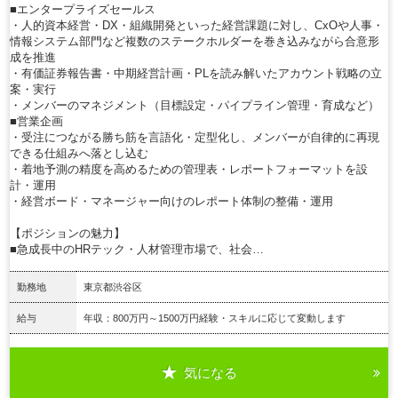
■エンタープライズセールス
・人的資本経営・DX・組織開発といった経営課題に対し、CxOや人事・
情報システム部門など複数のステークホルダーを巻き込みながら合意形
成を推進
・有価証券報告書・中期経営計画・PLを読み解いたアカウント戦略の立
案・実行
・メンバーのマネジメント（目標設定・パイプライン管理・育成など）
■営業企画
・受注につながる勝ち筋を言語化・定型化し、メンバーが自律的に再現
できる仕組みへ落とし込む
・着地予測の精度を高めるための管理表・レポートフォーマットを設
計・運用
・経営ボード・マネージャー向けのレポート体制の整備・運用
【ポジションの魅力】
■急成長中のHRテック・人材管理市場で、社会…
勤務地
東京都渋谷区
給与
年収：800万円～1500万円経験・スキルに応じて変動します
気になる
詳細を見る