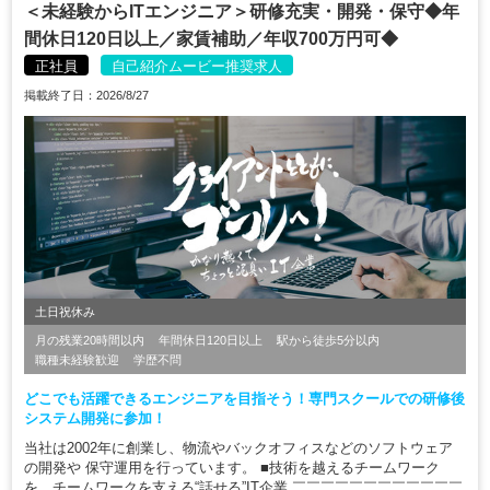
＜未経験からITエンジニア＞研修充実・開発・保守◆年
間休日120日以上／家賃補助／年収700万円可◆
正社員
自己紹介ムービー推奨求人
掲載終了日：2026/8/27
土日祝休み
月の残業20時間以内
年間休日120日以上
駅から徒歩5分以内
職種未経験歓迎
学歴不問
どこでも活躍できるエンジニアを目指そう！専門スクールでの研修後
システム開発に参加！
当社は2002年に創業し、物流やバックオフィスなどのソフトウェア
の開発や 保守運用を行っています。 ■技術を越えるチームワーク
を、チームワークを支える“話せる”IT企業 ￣￣￣￣￣￣￣￣￣￣￣￣