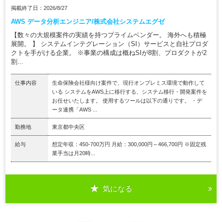
掲載終了日：2026/8/27
AWS データ分析エンジニア/株式会社システムエグゼ
【数々の大規模案件の実績を持つプライムベンダー。 海外へも積極
展開。 】 システムインテグレーション（SI）サービスと自社プロダ
クトを手がける企業。 ※事業の構成は概ねSIが8割、プロダクトが2
割...
仕事内容
生命保険会社様向け案件で、現行オンプレミス環境で動作して
いる システムをAWS上に移行する、システム移行・開発案件を
お任せいたします。 使用するツールは以下の通りです。 ・デ
ータ連携「AWS ...
勤務地
東京都中央区
給与
想定年収：450-700万円 月給：300,000円～466,700円 ※固定残
業手当は月20時...
気になる