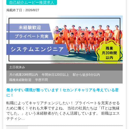
自己紹介ムービー推奨求人
掲載終了日：2026/8/27
土日祝休み
月の残業20時間以内
年間休日120日以上
駅から徒歩5分以内
職種未経験歓迎
学歴不問
働きやすい環境が整っています！セカンドキャリアを考えている君
に！
転職によってキャリアチェンジしたい！ プライベートを充実させる
ために働く！それも大事ですよね。 当社の社員たちは「ITとは無縁
でした。」という未経験者がたくさん活躍しています。 前職はエス
テティシ...