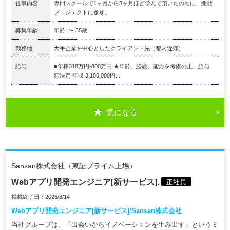
仕事内容
専門スクールで1ヶ月から3ヶ月ほど学んで頂いたのちに、開発
プロジェクトに参加。
募集年齢
年齢: 〜 35歳
勤務地
大手企業を中心としたクライアント先（都内近郊）
給与
■年棒318万円-800万円 ★年齢、経験、能力を考慮の上、給与
額決定 年収 3,180,000円...
気になる
Sansan株式会社（東証プライム上場）
Webアプリ開発エンジニア[新サービス].
正社員
掲載終了日：2026/8/14
Webアプリ開発エンジニア[新サービス]/Sansan株式会社
当社グループは、「出会いからイノベーションを生み出す」というミ