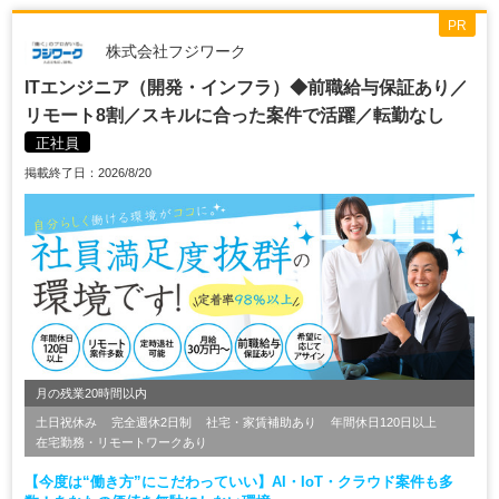
PR
株式会社フジワーク
ITエンジニア（開発・インフラ）◆前職給与保証あり／
リモート8割／スキルに合った案件で活躍／転勤なし
正社員
掲載終了日：2026/8/20
月の残業20時間以内
土日祝休み
完全週休2日制
社宅・家賃補助あり
年間休日120日以上
在宅勤務・リモートワークあり
【今度は“働き方”にこだわっていい】AI・IoT・クラウド案件も多