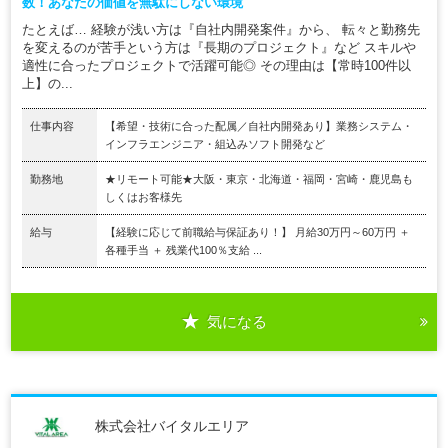
数！あなたの価値を無駄にしない環境
たとえば… 経験が浅い方は『自社内開発案件』から、 転々と勤務先
を変えるのが苦手という方は『長期のプロジェクト』など スキルや
適性に合ったプロジェクトで活躍可能◎ その理由は【常時100件以
上】の...
仕事内容
【希望・技術に合った配属／自社内開発あり】業務システム・
インフラエンジニア・組込みソフト開発など
勤務地
★リモート可能★大阪・東京・北海道・福岡・宮崎・鹿児島も
しくはお客様先
給与
【経験に応じて前職給与保証あり！】 月給30万円～60万円 ＋
各種手当 ＋ 残業代100％支給 ...
気になる
株式会社バイタルエリア