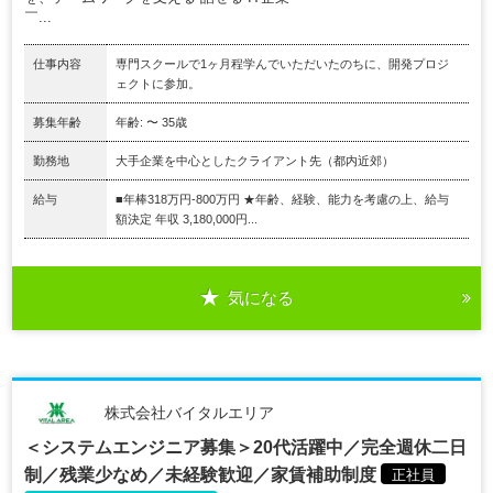
￣...
仕事内容
専門スクールで1ヶ月程学んでいただいたのちに、開発プロジ
ェクトに参加。
募集年齢
年齢: 〜 35歳
勤務地
大手企業を中心としたクライアント先（都内近郊）
給与
■年棒318万円-800万円 ★年齢、経験、能力を考慮の上、給与
額決定 年収 3,180,000円...
気になる
株式会社バイタルエリア
＜システムエンジニア募集＞20代活躍中／完全週休二日
制／残業少なめ／未経験歓迎／家賃補助制度
正社員