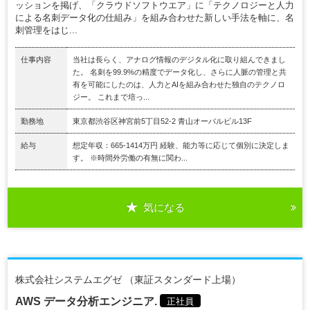
ッションを掲げ、「クラウドソフトウエア」に「テクノロジーと人力
による名刺データ化の仕組み」を組み合わせた新しい手法を軸に、名
刺管理をはじ...
仕事内容
当社は長らく、アナログ情報のデジタル化に取り組んできまし
た。 名刺を99.9%の精度でデータ化し、さらに人脈の管理と共
有を可能にしたのは、人力とAIを組み合わせた独自のテクノロ
ジー。 これまで培っ...
勤務地
東京都渋谷区神宮前5丁目52-2 青山オーバルビル13F
給与
想定年収：665-1414万円 経験、能力等に応じて個別に決定しま
す。 ※時間外労働の有無に関わ...
気になる
株式会社システムエグゼ （東証スタンダード上場）
AWS データ分析エンジニア.
正社員