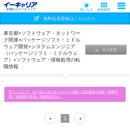
転職ならイーキャリア
気になる
検索履歴
無料会員登録はこちらから
東京都×ソフトウェア・ネットワー
ク関連×パッケージソフト・ミドル
ウェア開発×システムエンジニア
条件変更
（パッケージソフト・ミドルウェ
ア）×ソフトウェア・情報処理の転
職情報
ITエンジニア ゆくゆくはフルリモート可能／完全週休2日制／学歴不
問／未経験大歓迎／面接1回のみ
前の
1
30
件
次の
30
件