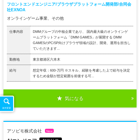
フロントエンドエンジニア/ブラウザプラットフォーム開発部/合同会
社EXNOA
オンラインゲーム事業、その他
仕事内容
DMMグループの中核企業であり、 国内最大級のオンラインゲ
ームプラットフォーム「DMM GAMES」が展開する DMM
GAMESのPC/SP向けブラウザ領域の設計、開発、運用を担当し
ていただきます...
勤務地
東京都港区六本木
給与
想定年収：600-万円 ※スキル、経験を考慮した上で給与を決定
するため金額が想定範囲を前後する可...
気になる
条件変更
アソビモ株式会社
New