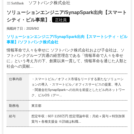
ソフトバンク株式会社
ソリューションエンジニア/SynapSpark出向【スマート
シティ・ビル事業】.
正社員
掲載終了日：2026/9/2
ソリューションエンジニア/SynapSpark出向【スマートシティ・ビル
事業】/ソフトバンク株式会社
情報革命で人々を幸せに ソフトバンク株式会社および子会社は、ソ
フトバンクグループ共通の経営理念である「情報革命で人々を幸せ
に」という考え方の下、創業以来一貫して、情報革命を通じた人類と
社会への貢献...
仕事内容
・スマートビル／オフィス市場をリードする新たなソリューシ
ョンの導入 ・スマートビル／オフィスサービスの提案、導入
・関連会社SynapSparkへの出向を前提としたビル内ネットワー
ク、ビルOS（デー...
勤務地
東京都
給与
想定年収：607-1159万円 想定理論年収：月給＋賞与＋特別加算
賞与＋各種支援金 ※詳細は転職...