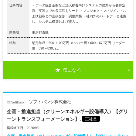
仕事内容
・データ統合基盤など法人顧客向けシステムの提案から要件定
義、実装までの各工程をリード ・プロジェクトマネジメントお
よび顧客との直接交渉、調整業務 ・社内外のパートナーと連携
し、システム構築および導入...
勤務地
東京都港区
給与
想定年収：600-1100万円 メンバー層：600～670万円 リーダー
層：690～830万...
気になる
ソフトバンク株式会社
企画・推進担当（クリーンエネルギー設備導入）【グリ
ーントランスフォーメーション】.
正社員
掲載終了日：2026/9/2