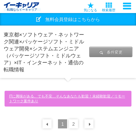
転職ならイーキャリア
気になる
検索履歴
無料会員登録はこちらから
東京都×ソフトウェア・ネットワー
ク関連×パッケージソフト・ミドル
ウェア開発×システムエンジニア
条件変更
（パッケージソフト・ミドルウェ
ア）×IT・インターネット・通信の
転職情報
ITに興味がある、でも不安…そんなあなたも歓迎！未経験歓迎／リモー
トワーク案件あり
前の
1
30
2
件
次の
30
件