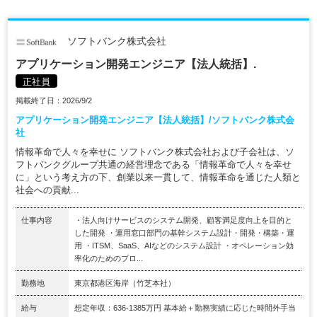
ソフトバンク株式会社
アプリケーション開発エンジニア【法人統括】.
正社員
掲載終了日：2026/9/2
アプリケーション開発エンジニア【法人統括】/ソフトバンク株式会
社
情報革命で人々を幸せに ソフトバンク株式会社および子会社は、ソ
フトバンクグループ共通の経営理念である「情報革命で人々を幸せ
に」という考え方の下、創業以来一貫して、情報革命を通じた人類と
社会への貢献...
仕事内容
・法人向けサービスのシステム開発、顧客満足度向上を目的と
した開発 ・運用窓口部門の基幹システム設計・開発・構築・運
用 ・ITSM、SaaS、AIなどのシステム設計 ・オペレーション効
率化のためのプロ...
勤務地
東京都港区海岸（竹芝本社）
給与
想定年収：636-1385万円 基本給＋勤務実績に応じた時間外手当