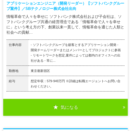
アプリケーションエンジニア（開発リーダー）【ソフトバンクグルー
プ案件】／SBテクノロジー株式会社出向
情報革命で人々を幸せに ソフトバンク株式会社および子会社は、ソ
フトバンクグループ共通の経営理念である「情報革命で人々を幸せ
に」という考え方の下、創業以来一貫して、情報革命を通じた人類と
社会への貢献...
仕事内容
- ソフトバンクグループを顧客とするアプリケーション開発 -
開発チームリーダーまたはメンバーとしてプロジェクトに参画
- リモートワークを想定,案件によっては都内のオフィスへの出
社がある - 常に...
勤務地
東京都新宿区
給与
想定年収：579-949万円 ※詳細は転職エージェントへお問い合
わせください。
気になる