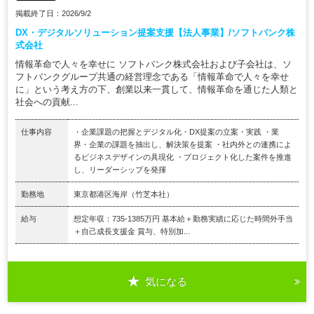
掲載終了日：2026/9/2
DX・デジタルソリューション提案支援【法人事業】/ソフトバンク株
式会社
情報革命で人々を幸せに ソフトバンク株式会社および子会社は、ソ
フトバンクグループ共通の経営理念である「情報革命で人々を幸せ
に」という考え方の下、創業以来一貫して、情報革命を通じた人類と
社会への貢献...
仕事内容
・企業課題の把握とデジタル化・DX提案の立案・実践 ・業
界・企業の課題を抽出し、解決策を提案 ・社内外との連携によ
るビジネスデザインの具現化 ・プロジェクト化した案件を推進
し、リーダーシップを発揮
勤務地
東京都港区海岸（竹芝本社）
給与
想定年収：735-1385万円 基本給＋勤務実績に応じた時間外手当
＋自己成長支援金 賞与、特別加...
気になる