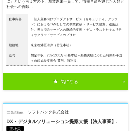
に」という考え方の下、創業以来一貫して、情報革命を通じた人類と
社会への貢献...
仕事内容
・法人顧客向けプロダクトサービス（セキュリティ、クラウ
ド）におけるTAMとしての事業貢献 ・サービス提案、運用設
計、導入済みサービスの継続的支援 ・ゼロトラストセキュリテ
ィやクラウドサービスのプリセ...
勤務地
東京都港区海岸（竹芝本社）
給与
想定年収：735-1385万円 基本給＋勤務実績に応じた時間外手当
＋自己成長支援金 賞与、特別加...
気になる
ソフトバンク株式会社
DX・デジタルソリューション提案支援【法人事業】.
正社員