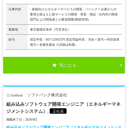
仕事内容
- 家庭向けエネルギーサービスの開発 - パートナー企業からの
要望を踏まえた新サービスの開発・実装・検証 - 社内外の開発
部門および関係者との要望調整(開発管理)
勤務地
東京都港区海岸（竹芝本社）
給与
想定年収：607-1256万円 想定理論年収：月給＋賞与＋特別加算
賞与＋各種支援金 ※詳細は転職...
気になる
ソフトバンク株式会社
組み込みソフトウェア開発エンジニア（エネルギーマネ
ジメントシステム）.
正社員
掲載終了日：2026/9/2
組み込みソフトウェア開発エンジニア（エネルギーマネジメントシス