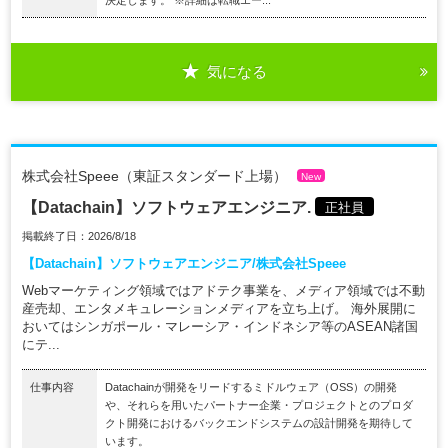
気になる
株式会社Speee（東証スタンダード上場）
New
【Datachain】ソフトウェアエンジニア.
正社員
掲載終了日：2026/8/18
【Datachain】ソフトウェアエンジニア/株式会社Speee
Webマーケティング領域ではアドテク事業を、メディア領域では不動
産売却、エンタメキュレーションメディアを立ち上げ。 海外展開に
おいてはシンガポール・マレーシア・インドネシア等のASEAN諸国
にテ...
仕事内容
Datachainが開発をリードするミドルウェア（OSS）の開発
や、それらを用いたパートナー企業・プロジェクトとのプロダ
クト開発におけるバックエンドシステムの設計開発を期待して
います。