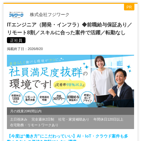
PR
株式会社フジワーク
ITエンジニア（開発・インフラ）◆前職給与保証あり／
リモート8割／スキルに合った案件で活躍／転勤なし
正社員
掲載終了日：2026/8/20
月の残業20時間以内
土日祝休み
完全週休2日制
社宅・家賃補助あり
年間休日120日以上
在宅勤務・リモートワークあり
【今度は“働き方”にこだわっていい】AI・IoT・クラウド案件も多