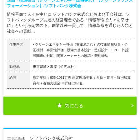
企画・推進担当（クリーンエネルギー設備導入）【グリーントランス
フォーメーション】/ソフトバンク株式会
情報革命で人々を幸せに ソフトバンク株式会社および子会社は、ソ
フトバンクグループ共通の経営理念である「情報革命で人々を幸せ
に」という考え方の下、創業以来一貫して、情報革命を通じた人類と
社会への貢献...
仕事内容
- クリーンエネルギー設備（蓄電池含む）の技術情報収集・企
画検討・事業性評価 - 設備の基本設計・造成設計・EPC・許認
可関連の対応 - 関連メーカーとの協議・契約締結
勤務地
東京都港区海岸（竹芝本社）
給与
想定年収：636-1031万円 想定理論年収：月給＋賞与＋特別加算
賞与＋各種支援金 ※詳細は転職...
気になる
ソフトバンク株式会社