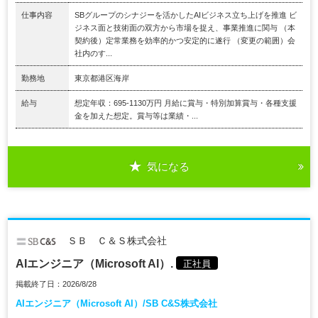
仕事内容
SBグループのシナジーを活かしたAIビジネス立ち上げを推進 ビ
ジネス面と技術面の双方から市場を捉え、事業推進に関与 （本
契約後）定常業務を効率的かつ安定的に遂行 （変更の範囲）会
社内のす...
勤務地
東京都港区海岸
給与
想定年収：695-1130万円 月給に賞与・特別加算賞与・各種支援
金を加えた想定。賞与等は業績・...
気になる
ＳＢ Ｃ＆Ｓ株式会社
AIエンジニア（Microsoft AI）.
正社員
掲載終了日：2026/8/28
AIエンジニア（Microsoft AI）/SB C&S株式会社