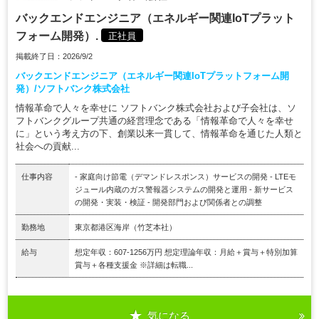
バックエンドエンジニア（エネルギー関連IoTプラット
フォーム開発）.
正社員
掲載終了日：2026/9/2
バックエンドエンジニア（エネルギー関連IoTプラットフォーム開
発）/ソフトバンク株式会社
情報革命で人々を幸せに ソフトバンク株式会社および子会社は、ソ
フトバンクグループ共通の経営理念である「情報革命で人々を幸せ
に」という考え方の下、創業以来一貫して、情報革命を通じた人類と
社会への貢献...
仕事内容
- 家庭向け節電（デマンドレスポンス）サービスの開発 - LTEモ
ジュール内蔵のガス警報器システムの開発と運用 - 新サービス
の開発・実装・検証 - 開発部門および関係者との調整
勤務地
東京都港区海岸（竹芝本社）
給与
想定年収：607-1256万円 想定理論年収：月給＋賞与＋特別加算
賞与＋各種支援金 ※詳細は転職...
気になる