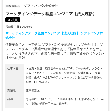
ソフトバンク株式会社
マーケティングデータ基盤エンジニア【法人統括】.
正社員
掲載終了日：2026/9/2
マーケティングデータ基盤エンジニア【法人統括】/ソフトバンク株
式会社
情報革命で人々を幸せに ソフトバンク株式会社および子会社は、ソ
フトバンクグループ共通の経営理念である「情報革命で人々を幸せ
に」という考え方の下、創業以来一貫して、情報革命を通じた人類と
社会への貢献...
仕事内容
・提案・設計：顧客要件をもとにCDP、データ分析、クラウド
を取り入れたシステムの提案、要件定義、設計書作成 ・実装・
開発：生成AIを含むWebアプリケーションおよびデータ基盤の
開発、ETL処理やデー...
勤務地
東京都港区
給与
想定年収：664-1570万円 ※時間外手当は一般職のみとなり、か
つ、実際の時間外手当は、勤務実...