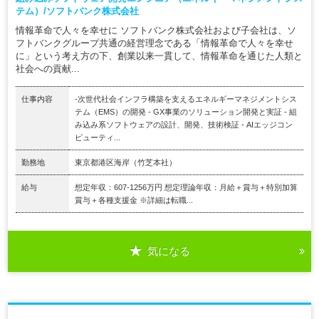
テム）/ソフトバンク株式会社
情報革命で人々を幸せに ソフトバンク株式会社および子会社は、ソ
フトバンクグループ共通の経営理念である「情報革命で人々を幸せ
に」という考え方の下、創業以来一貫して、情報革命を通じた人類と
社会への貢献...
仕事内容
-次世代社会インフラ構築を支えるエネルギーマネジメントシス
テム（EMS）の開発 - GX事業のソリューション開発と実証 - 組
み込み系ソフトウェアの設計、開発、技術検証 - AIエッジコン
ピューティ...
勤務地
東京都港区海岸（竹芝本社）
給与
想定年収：607-1256万円 想定理論年収：月給＋賞与＋特別加算
賞与＋各種支援金 ※詳細は転職...
気になる