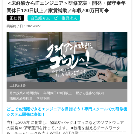
＜未経験からITエンジニア＞研修充実・開発・保守◆年
間休日120日以上／家賃補助／年収700万円可◆
正社員
自己紹介ムービー推奨求人
掲載終了日：2026/8/27
土日祝休み
月の残業20時間以内
年間休日120日以上
駅から徒歩5分以内
職種未経験歓迎
学歴不問
どこでも活躍できるエンジニアを目指そう！専門スクールでの研修後
システム開発に参加！
当社は2002年に創業し、物流やバックオフィスなどのソフトウェア
の開発や 保守運用を行っています。 ■技術を越えるチームワーク
を、チームワークを支える“話せる”IT企業 ￣￣￣￣￣￣￣￣￣￣￣￣