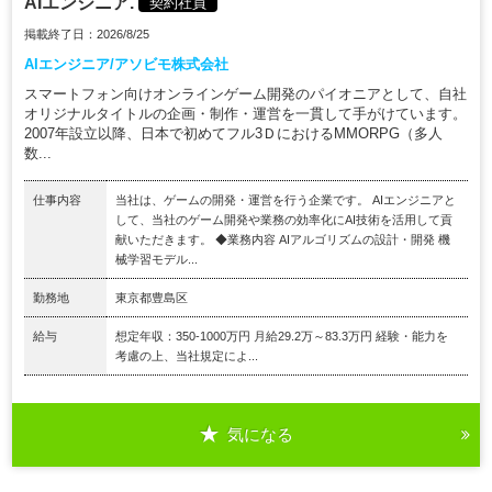
AIエンジニア.
契約社員
掲載終了日：2026/8/25
AIエンジニア/アソビモ株式会社
スマートフォン向けオンラインゲーム開発のパイオニアとして、自社
オリジナルタイトルの企画・制作・運営を一貫して手がけています。
2007年設立以降、日本で初めてフル3ＤにおけるMMORPG（多人
数...
仕事内容
当社は、ゲームの開発・運営を行う企業です。 AIエンジニアと
して、当社のゲーム開発や業務の効率化にAI技術を活用して貢
献いただきます。 ◆業務内容 AIアルゴリズムの設計・開発 機
械学習モデル...
勤務地
東京都豊島区
給与
想定年収：350-1000万円 月給29.2万～83.3万円 経験・能力を
考慮の上、当社規定によ...
気になる