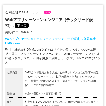
合同会社ＤＭＭ．ｃｏｍ
New
Webアプリケーションエンジニア（テックリード候
補）.
正社員
掲載終了日：2026/8/18
Webアプリケーションエンジニア（テックリード候補）/合同会社
DMM.com
弊社、株式会社DMM.comラボではサイトの要である、システム開
発・運営、ネットワークインフラの提供、Webマーケティングを中心
に構成され、東京・石川を拠点に展開しています。 DMM.comという
大...
仕事内容
DMM全体で使用される共通ナビのリプレイスおよび改善を推進
するテックリードとして、以下の業務を担当していただきま
す。 共通ナビの組み込み支援、関連アプリケーションの運用・
保守 ビジネス施策実施の...
勤務地
東京都港区六本木三丁目2番1号
給与
想定年収：700-1000万円 ※スキル、経験を考慮した上で給与を
決定します。 ※詳細は転職エー...