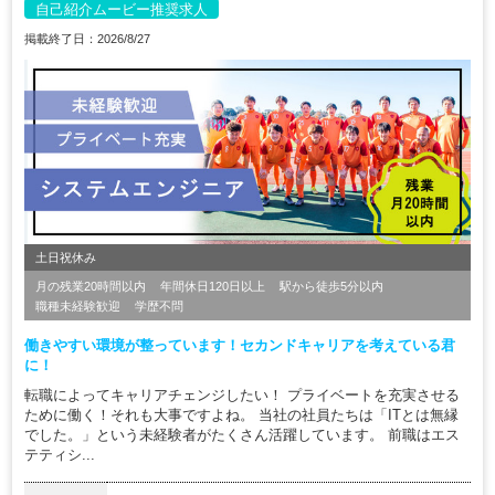
自己紹介ムービー推奨求人
掲載終了日：2026/8/27
土日祝休み
月の残業20時間以内
年間休日120日以上
駅から徒歩5分以内
職種未経験歓迎
学歴不問
働きやすい環境が整っています！セカンドキャリアを考えている君
に！
転職によってキャリアチェンジしたい！ プライベートを充実させる
ために働く！それも大事ですよね。 当社の社員たちは「ITとは無縁
でした。」という未経験者がたくさん活躍しています。 前職はエス
テティシ...