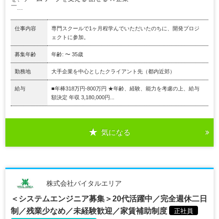
￣...
仕事内容
専門スクールで1ヶ月程学んでいただいたのちに、開発プロジ
ェクトに参加。
募集年齢
年齢: 〜 35歳
勤務地
大手企業を中心としたクライアント先（都内近郊）
給与
■年棒318万円-800万円 ★年齢、経験、能力を考慮の上、給与
額決定 年収 3,180,000円...
気になる
株式会社バイタルエリア
＜システムエンジニア募集＞20代活躍中／完全週休二日
制／残業少なめ／未経験歓迎／家賃補助制度
正社員