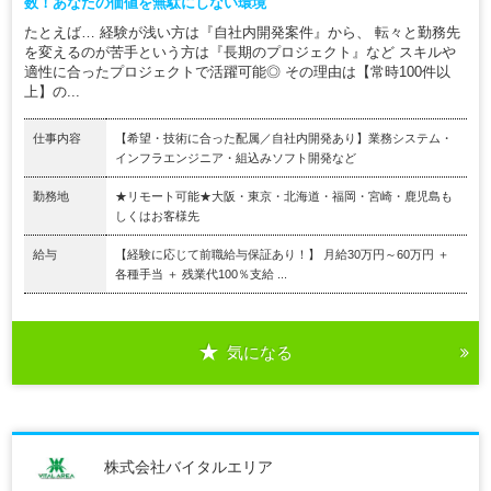
数！あなたの価値を無駄にしない環境
たとえば… 経験が浅い方は『自社内開発案件』から、 転々と勤務先
を変えるのが苦手という方は『長期のプロジェクト』など スキルや
適性に合ったプロジェクトで活躍可能◎ その理由は【常時100件以
上】の...
仕事内容
【希望・技術に合った配属／自社内開発あり】業務システム・
インフラエンジニア・組込みソフト開発など
勤務地
★リモート可能★大阪・東京・北海道・福岡・宮崎・鹿児島も
しくはお客様先
給与
【経験に応じて前職給与保証あり！】 月給30万円～60万円 ＋
各種手当 ＋ 残業代100％支給 ...
気になる
株式会社バイタルエリア