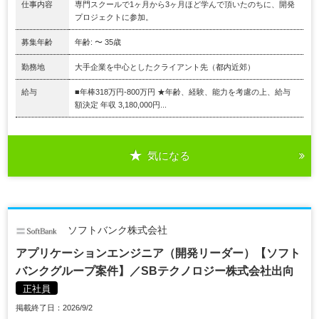
仕事内容
専門スクールで1ヶ月から3ヶ月ほど学んで頂いたのちに、開発
プロジェクトに参加。
募集年齢
年齢: 〜 35歳
勤務地
大手企業を中心としたクライアント先（都内近郊）
給与
■年棒318万円-800万円 ★年齢、経験、能力を考慮の上、給与
額決定 年収 3,180,000円...
気になる
ソフトバンク株式会社
アプリケーションエンジニア（開発リーダー）【ソフト
バンクグループ案件】／SBテクノロジー株式会社出向
正社員
掲載終了日：2026/9/2