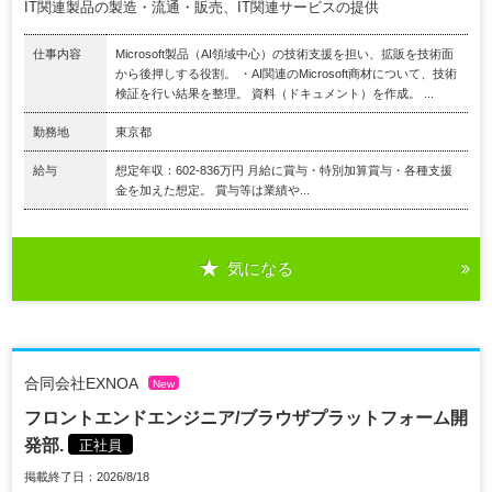
IT関連製品の製造・流通・販売、IT関連サービスの提供
仕事内容
Microsoft製品（AI領域中心）の技術支援を担い、拡販を技術面
から後押しする役割。 ・AI関連のMicrosoft商材について、技術
検証を行い結果を整理。 資料（ドキュメント）を作成。 ...
勤務地
東京都
給与
想定年収：602-836万円 月給に賞与・特別加算賞与・各種支援
金を加えた想定。 賞与等は業績や...
気になる
合同会社EXNOA
New
フロントエンドエンジニア/ブラウザプラットフォーム開
発部.
正社員
掲載終了日：2026/8/18