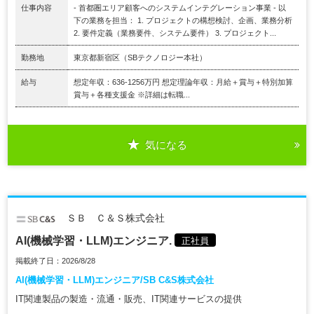
仕事内容
- 首都圏エリア顧客へのシステムインテグレーション事業 - 以
下の業務を担当： 1. プロジェクトの構想検討、企画、業務分析
2. 要件定義（業務要件、システム要件） 3. プロジェクト...
勤務地
東京都新宿区（SBテクノロジー本社）
給与
想定年収：636-1256万円 想定理論年収：月給＋賞与＋特別加算
賞与＋各種支援金 ※詳細は転職...
気になる
ＳＢ Ｃ＆Ｓ株式会社
AI(機械学習・LLM)エンジニア.
正社員
掲載終了日：2026/8/28
AI(機械学習・LLM)エンジニア/SB C&S株式会社
IT関連製品の製造・流通・販売、IT関連サービスの提供