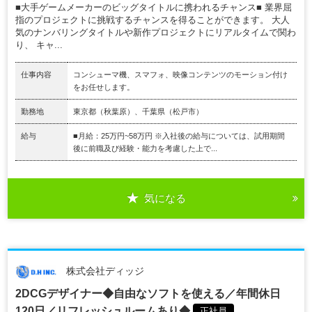
■大手ゲームメーカーのビッグタイトルに携われるチャンス■ 業界屈
指のプロジェクトに挑戦するチャンスを得ることができます。 大人
気のナンバリングタイトルや新作プロジェクトにリアルタイムで関わ
り、 キャ...
仕事内容
コンシューマ機、スマフォ、映像コンテンツのモーション付け
をお任せします。
勤務地
東京都（秋葉原）、千葉県（松戸市）
給与
■月給：25万円~58万円 ※入社後の給与については、試用期間
後に前職及び経験・能力を考慮した上で...
気になる
株式会社ディッジ
2DCGデザイナー◆自由なソフトを使える／年間休日
120日／リフレッシュルームあり◆
正社員