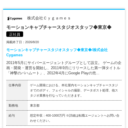
株式会社Ｃｙｇａｍｅｓ
モーションキャプチャースタジオスタッフ◆東京◆
正社員
掲載終了日：2026/8/20
モーションキャプチャースタジオスタッフ◆東京◆/株式会社
Cygames
2011年5月にサイバーエージェントグループとして設立。 ゲームの企
画・開発・運営を開始し、2011年9月にリリースした第一弾タイトル
「神撃のバハムート」、2012年4月にGoogle Playの売...
仕事内容
ゲーム開発における、本社屋内モーションキャプチャースタジ
オでのボディ、フェイシャルの撮影、データポスト処理、他ス
タジオ業務を行なっていただきます。
勤務地
東京都
給与
想定年収：400-1000万円 ※詳細は転職エージェントへお問い合
わせください。