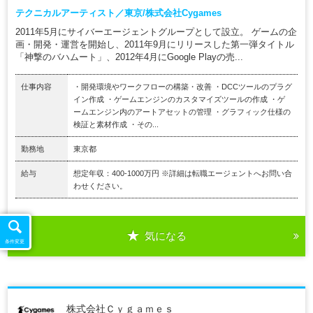
テクニカルアーティスト／東京/株式会社Cygames
2011年5月にサイバーエージェントグループとして設立。 ゲームの企
画・開発・運営を開始し、2011年9月にリリースした第一弾タイトル
「神撃のバハムート」、2012年4月にGoogle Playの売...
仕事内容
・開発環境やワークフローの構築・改善 ・DCCツールのプラグ
イン作成 ・ゲームエンジンのカスタマイズツールの作成 ・ゲ
ームエンジン内のアートアセットの管理 ・グラフィック仕様の
検証と素材作成 ・その...
勤務地
東京都
給与
想定年収：400-1000万円 ※詳細は転職エージェントへお問い合
わせください。
気になる
条件変更
株式会社Ｃｙｇａｍｅｓ