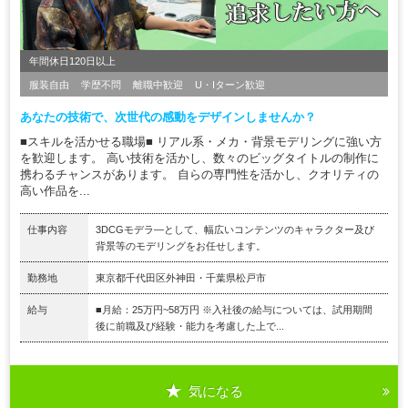
年間休日120日以上
服装自由
学歴不問
離職中歓迎
U・Iターン歓迎
あなたの技術で、次世代の感動をデザインしませんか？
■スキルを活かせる職場■ リアル系・メカ・背景モデリングに強い方
を歓迎します。 高い技術を活かし、数々のビッグタイトルの制作に
携わるチャンスがあります。 自らの専門性を活かし、クオリティの
高い作品を...
仕事内容
3DCGモデラ―として、幅広いコンテンツのキャラクター及び
背景等のモデリングをお任せします。
勤務地
東京都千代田区外神田・千葉県松戸市
給与
■月給：25万円~58万円 ※入社後の給与については、試用期間
後に前職及び経験・能力を考慮した上で...
気になる