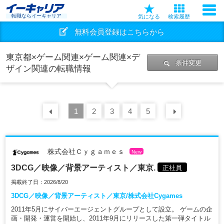
転職ならイーキャリア
気になる
検索履歴
無料会員登録はこちらから
東京都×ゲーム関連×ゲーム関連×デ
条件変更
ザイン関連の転職情報
前の
1
30
2
件
3
4
5
次の
30
株式会社Ｃｙｇａｍｅｓ
New
3DCG／映像／背景アーティスト／東京.
正社員
掲載終了日：2026/8/20
3DCG／映像／背景アーティスト／東京/株式会社Cygames
2011年5月にサイバーエージェントグループとして設立。 ゲームの企
画・開発・運営を開始し、2011年9月にリリースした第一弾タイトル