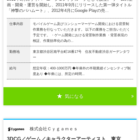
画・開発・運営を開始し、2011年9月にリリースした第一弾タイトル
「神撃のバハムート」、2012年4月にGoogle Playの売...
仕事内容
モバイルゲーム及びコンシューマーゲーム開発における背景制
作業務を行なっていただきます。 以下の業務をご担当いただく
予定です。 ・ゲーム開発における背景制作業務 ・背景表現の
検証、作業効率化の為の...
勤務地
東京都渋谷区南平台町16番17号 住友不動産渋谷ガーデンタワ
ー
給与
想定年収：400-1000万円 ◆年俸外の半期業績インセンティブ制
度あり ◆年俸には、所定の時間...
気になる
株式会社Ｃｙｇａｍｅｓ
3DCG／ゲーム／キャラクターアーティスト 東京.