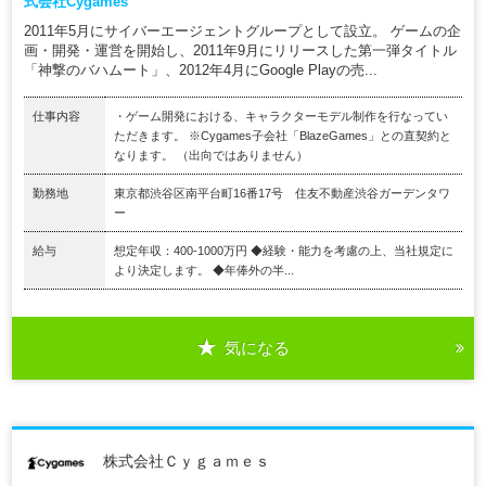
式会社Cygames
2011年5月にサイバーエージェントグループとして設立。 ゲームの企
画・開発・運営を開始し、2011年9月にリリースした第一弾タイトル
「神撃のバハムート」、2012年4月にGoogle Playの売...
仕事内容
・ゲーム開発における、キャラクターモデル制作を行なってい
ただきます。 ※Cygames子会社「BlazeGames」との直契約と
なります。 （出向ではありません）
勤務地
東京都渋谷区南平台町16番17号 住友不動産渋谷ガーデンタワ
ー
給与
想定年収：400-1000万円 ◆経験・能力を考慮の上、当社規定に
より決定します。 ◆年俸外の半...
気になる
株式会社Ｃｙｇａｍｅｓ