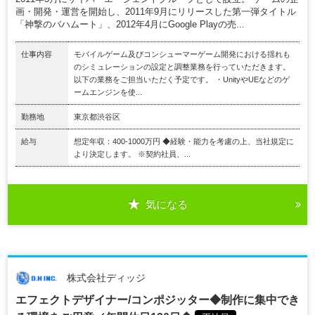
画・開発・運営を開始し、2011年9月にリリースした第一弾タイトル
「神撃のバハムート」、2012年4月にGoogle Playの売...
仕事内容
モバイルゲーム及びコンシューマーゲーム開発における揺れも
のシミュレーションの設定と調整業務を行っていただきます。
以下の業務をご担当いただく予定です。 ・UnityやUEなどのゲ
ームエンジンを使...
勤務地
東京都渋谷区
給与
想定年収：400-1000万円 ◆経験・能力を考慮の上、当社規定に
より決定します。 ※契約社員、...
気になる
株式会社ディッジ
エフェクトデザイナー/コンポジッター◆制作に集中でき