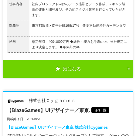
仕事内容
社内プロジェクト向けのデータ撮影とデータ作成、スキャン装
置の運用と開発及び、その他スタジオ業務を行なっていただき
ます。
勤務地
東京都渋谷区南平台町16番17号 住友不動産渋谷ガーデンタワ
ー
給与
想定年収：400-1000万円 ◆経験・能力を考慮の上、当社規定に
より決定します。 ◆年俸外の半...
気になる
株式会社Ｃｙｇａｍｅｓ
【BlazeGames】UIデザイナー／東京.
正社員
掲載終了日：2026/8/20
【BlazeGames】UIデザイナー／東京/株式会社Cygames
2011年5月にサイバーエージェントグループとして設立。 ゲームの企