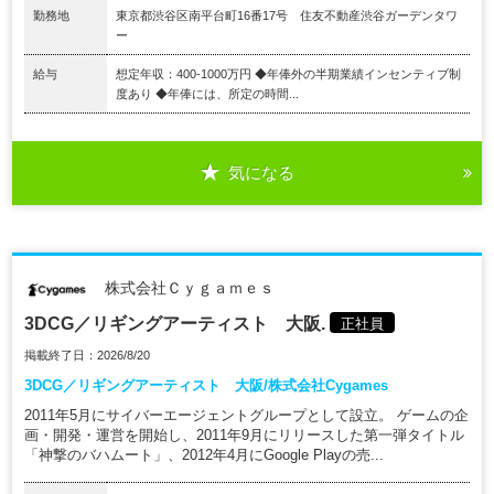
勤務地
東京都渋谷区南平台町16番17号 住友不動産渋谷ガーデンタワ
ー
給与
想定年収：400-1000万円 ◆年俸外の半期業績インセンティブ制
度あり ◆年俸には、所定の時間...
気になる
株式会社Ｃｙｇａｍｅｓ
3DCG／リギングアーティスト 大阪.
正社員
掲載終了日：2026/8/20
3DCG／リギングアーティスト 大阪/株式会社Cygames
2011年5月にサイバーエージェントグループとして設立。 ゲームの企
画・開発・運営を開始し、2011年9月にリリースした第一弾タイトル
「神撃のバハムート」、2012年4月にGoogle Playの売...