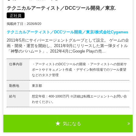
テクニカルアーティスト／DCCツール開発／東京.
正社員
掲載終了日：2026/8/20
テクニカルアーティスト／DCCツール開発／東京/株式会社Cygames
2011年5月にサイバーエージェントグループとして設立。 ゲームの企
画・開発・運営を開始し、2011年9月にリリースした第一弾タイトル
「神撃のバハムート」、2012年4月にGoogle Playの売...
仕事内容
・アーティストのDCCツールの開発 ・アーティストへの技術サ
ポートやドキュメント作成 ・デザイン制作現場でのツール要望
などのタスク管理
勤務地
東京都
給与
想定年収：400-1000万円 ※詳細は転職エージェントへお問い合
わせください。
気になる