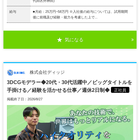
代田区外神田)
給与
■月給：25万円~58万円 ※入社後の給与については、試用期間
後に前職及び経験・能力を考慮した上で...
気になる
株式会社ディッジ
3DCGモデラー◆20代・30代活躍中／ビッグタイトルを
手掛ける／経験を活かせる仕事／週休2日制◆
正社員
掲載終了日：2026/8/27