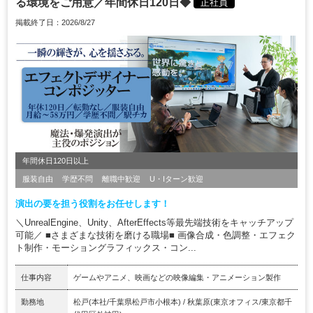
る環境をご用意／年間休日120日◆
正社員
掲載終了日：2026/8/27
年間休日120日以上
服装自由
学歴不問
離職中歓迎
U・Iターン歓迎
演出の要を担う役割をお任せします！
＼UnrealEngine、Unity、AfterEffects等最先端技術をキャッチアップ
可能／ ■さまざまな技術を磨ける職場■ 画像合成・色調整・エフェク
ト制作・モーショングラフィックス・コン...
仕事内容
ゲームやアニメ、映画などの映像編集・アニメーション製作
勤務地
松戸(本社/千葉県松戸市小根本) / 秋葉原(東京オフィス/東京都千