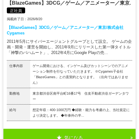
【BlazeGames】3DCG／ゲーム／アニメーター／東京.
正社員
掲載終了日：2026/8/20
【BlazeGames】3DCG／ゲーム／アニメーター／東京/株式会社
Cygames
2011年5月にサイバーエージェントグループとして設立。 ゲームの企
画・開発・運営を開始し、2011年9月にリリースした第一弾タイトル
「神撃のバハムート」、2012年4月にGoogle Playの売...
仕事内容
ゲーム開発における、インゲーム及びカットシーンでのアニメ
ーション制作を行なっていただきます。 ※Cygames子会社
「BlazeGames」との直契約となります。 （出向ではありませ
ん）
勤務地
東京都渋谷区南平台町16番17号 住友不動産渋谷ガーデンタワ
ー
給与
想定年収：400-1000万円 ◆経験・能力を考慮の上、当社規定に
より決定します。 ◆年俸外の半...
気になる