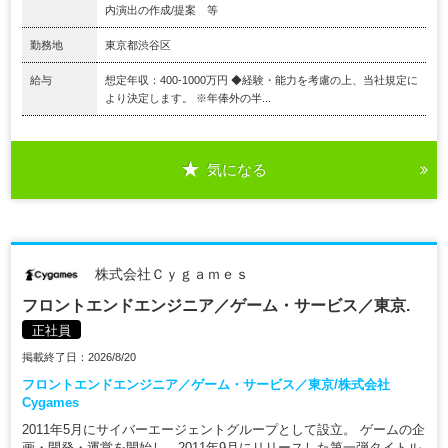
内演出の作成/提案 等
勤務地
東京都渋谷区
給与
想定年収：400-1000万円 ◆経験・能力を考慮の上、当社規定に
より決定します。 ※年俸外の半...
気になる
株式会社Ｃｙｇａｍｅｓ
フロントエンドエンジニア／ゲーム・サービス／東京.
正社員
掲載終了日：2026/8/20
フロントエンドエンジニア／ゲーム・サービス／東京/株式会社
Cygames
2011年5月にサイバーエージェントグループとして設立。 ゲームの企
画・開発・運営を開始し、2011年9月にリリースした第一弾タイトル