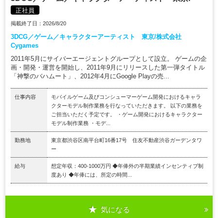
正社員
掲載終了日：2026/8/20
3DCG／ゲーム／キャラクターアーティスト 東京/株式会社
Cygames
2011年5月にサイバーエージェントグループとして設立。 ゲームの企
画・開発・運営を開始し、2011年9月にリリースした第一弾タイトル
「神撃のバハムート」、2012年4月にGoogle Playの売...
仕事内容
モバイルゲーム及びコンシューマーゲーム開発におけるキャラ
クターモデル制作業務を行なっていただきます。 以下の業務を
ご担当いただく予定です。 ・ゲーム開発におけるキャラクター
モデル制作業務 ・モデ...
勤務地
東京都渋谷区南平台町16番17号 住友不動産渋谷ガーデンタワ
ー
給与
想定年収：400-1000万円 ◆年俸外の半期業績インセンティブ制
度あり ◆年俸には、所定の時間...
気になる