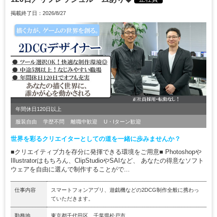
掲載終了日：2026/8/27
年間休日120日以上
服装自由
学歴不問
離職中歓迎
U・Iターン歓迎
世界を彩るクリエイターとしての道を一緒に歩みませんか？
■クリエイティブ力を存分に発揮できる環境をご用意■ Photoshopや
Illustratorはもちろん、ClipStudioやSAIなど、 あなたの得意なソフト
ウェアを自由に選んで制作することがで...
仕事内容
スマートフォンアプリ、遊戯機などの2DCG制作全般に携わっ
ていただきます。
勤務地
東京都千代田区、千葉県松戸市