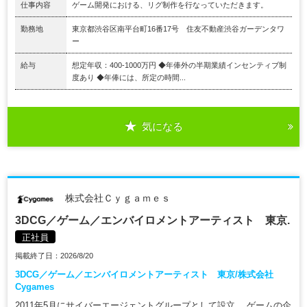
仕事内容
ゲーム開発における、リグ制作を行なっていただきます。
勤務地
東京都渋谷区南平台町16番17号 住友不動産渋谷ガーデンタワ
ー
給与
想定年収：400-1000万円 ◆年俸外の半期業績インセンティブ制
度あり ◆年俸には、所定の時間...
気になる
株式会社Ｃｙｇａｍｅｓ
3DCG／ゲーム／エンバイロメントアーティスト 東京.
正社員
掲載終了日：2026/8/20
3DCG／ゲーム／エンバイロメントアーティスト 東京/株式会社
Cygames
2011年5月にサイバーエージェントグループとして設立。 ゲームの企