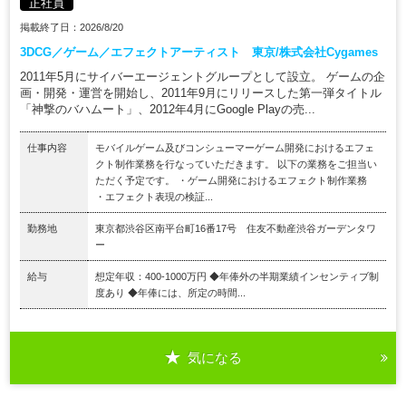
正社員
掲載終了日：2026/8/20
3DCG／ゲーム／エフェクトアーティスト 東京/株式会社Cygames
2011年5月にサイバーエージェントグループとして設立。 ゲームの企
画・開発・運営を開始し、2011年9月にリリースした第一弾タイトル
「神撃のバハムート」、2012年4月にGoogle Playの売...
仕事内容
モバイルゲーム及びコンシューマーゲーム開発におけるエフェ
クト制作業務を行なっていただきます。 以下の業務をご担当い
ただく予定です。 ・ゲーム開発におけるエフェクト制作業務
・エフェクト表現の検証...
勤務地
東京都渋谷区南平台町16番17号 住友不動産渋谷ガーデンタワ
ー
給与
想定年収：400-1000万円 ◆年俸外の半期業績インセンティブ制
度あり ◆年俸には、所定の時間...
気になる