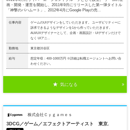
画・開発・運営を開始し、2011年9月にリリースした第一弾タイトル
「神撃のバハムート」、2012年4月にGoogle Playの売...
仕事内容
ゲームのUIデザインをしていただきます。 ユーザビリティーに
訴求できるようなデザインを1から作っていただきます。
AUI/UXデザイナーとして、企画・画面設計・UIデザインだけで
なく UIアニ...
勤務地
東京都渋谷区
給与
想定年収：400-1000万円 ※詳細は転職エージェントへお問い合
わせください。
気になる
株式会社Ｃｙｇａｍｅｓ
3DCG／ゲーム／エフェクトアーティスト 東京.