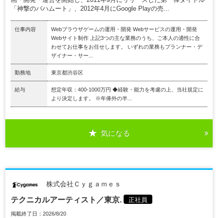
「神撃のバハムート」、2012年4月にGoogle Playの売...
仕事内容
Webブラウザゲームの運用・開発 Webサービスの運用・開発
Webサイト制作 上記3つの主な業務のうち、ご本人の適性に合
わせてお仕事をお任せします。 いずれの業務もプランナー・デ
ザイナー・サー...
勤務地
東京都渋谷区
給与
想定年収：400-1000万円 ◆経験・能力を考慮の上、当社規定に
より決定します。 ※年俸外の半...
気になる
株式会社Ｃｙｇａｍｅｓ
テクニカルアーティスト／東京.
正社員
掲載終了日：2026/8/20