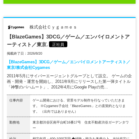
株式会社Ｃｙｇａｍｅｓ
【BlazeGames】3DCG／ゲーム／エンバイロメントア
ーティスト／東京.
正社員
掲載終了日：2026/8/20
【BlazeGames】3DCG／ゲーム／エンバイロメントアーティスト／
東京/株式会社Cygames
2011年5月にサイバーエージェントグループとして設立。 ゲームの企
画・開発・運営を開始し、2011年9月にリリースした第一弾タイトル
「神撃のバハムート」、2012年4月にGoogle Playの売...
仕事内容
ゲーム開発における、背景モデル制作を行なっていただきま
す。 ※Cygames子会社「BlazeGames」との直契約となりま
す。 （出向ではありません）
勤務地
東京都渋谷区南平台町16番17号 住友不動産渋谷ガーデンタワ
ー
給与
想定年収：400-1000万円 ◆経験・能力を考慮の上、当社規定に