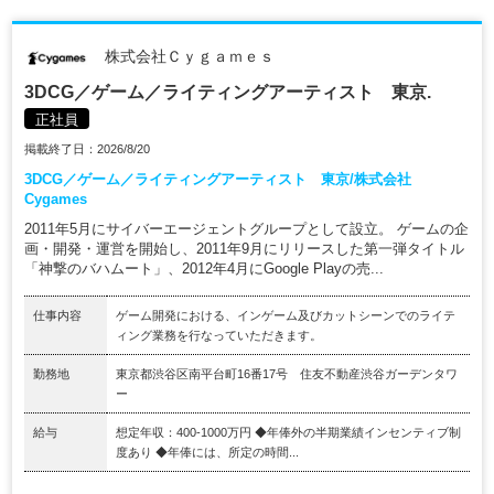
株式会社Ｃｙｇａｍｅｓ
3DCG／ゲーム／ライティングアーティスト 東京.
正社員
掲載終了日：2026/8/20
3DCG／ゲーム／ライティングアーティスト 東京/株式会社
Cygames
2011年5月にサイバーエージェントグループとして設立。 ゲームの企
画・開発・運営を開始し、2011年9月にリリースした第一弾タイトル
「神撃のバハムート」、2012年4月にGoogle Playの売...
仕事内容
ゲーム開発における、インゲーム及びカットシーンでのライテ
ィング業務を行なっていただきます。
勤務地
東京都渋谷区南平台町16番17号 住友不動産渋谷ガーデンタワ
ー
給与
想定年収：400-1000万円 ◆年俸外の半期業績インセンティブ制
度あり ◆年俸には、所定の時間...