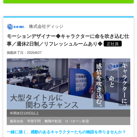
株式会社ディッジ
モーションデザイナー◆キャラクターに命を吹き込む仕
事／週休2日制／リフレッシュルームあり◆
正社員
掲載終了日：2026/8/27
年間休日120日以上
服装自由
学歴不問
離職中歓迎
U・Iターン歓迎
一緒に描く、感動のあるキャラクターたちの物語を作りませんか？