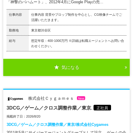
「神撃のバハムート」、2012年4月にGoogle Playの売...
仕事内容
仕事内容 背景やプロップ制作を中心とし、CG映像チームでご
活躍いただきます。
勤務地
東京都渋谷区
給与
想定年収：400-1000万円 ※詳細は転職エージェントへお問い合
わせください。
気になる
株式会社Ｃｙｇａｍｅｓ
New
3DCG／ゲーム／クロス調整作業／東京.
正社員
掲載終了日：2026/8/20
3DCG／ゲーム／クロス調整作業／東京/株式会社Cygames
2011年5月にサイバーエージェントグループとして設立。 ゲームの企