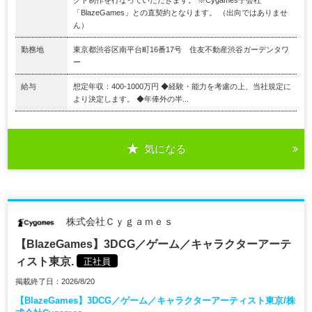
クト制作を行なっていただきます。 ※Cygames子会社
「BlazeGames」との直契約となります。 （出向ではありませ
ん）
勤務地
東京都渋谷区南平台町16番17号 住友不動産渋谷ガーデンタワ
ー
給与
想定年収：400-1000万円 ◆経験・能力を考慮の上、当社規定に
より決定します。 ◆年俸外の半...
気になる
株式会社Ｃｙｇａｍｅｓ
【BlazeGames】3DCG／ゲーム／キャラクターアーテ
ィスト東京.
正社員
掲載終了日：2026/8/20
【BlazeGames】3DCG／ゲーム／キャラクターアーティスト東京/株