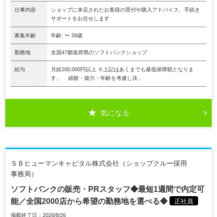
仕事内容
ショップに来店されたお客様の受付や購入アドバイス、手続き
サポートをお任せします
募集年齢
年齢: 〜 39歳
勤務地
全国47都道府県のソフトバンクショップ
給与
月給200,000円以上 ※上記はあくまでも最低保障額となりま
す。 経験・能力・年齢を考慮し決...
気になる
ＳＢヒューマンキャピタル株式会社（ショップクルー採用
事務局）
ソフトバンクの販売・PRスタッフ◆最短1週間で内定可
能／全国2000店から希望の勤務地を選べる◆
正社員
掲載終了日：2026/8/26