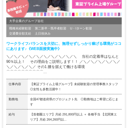
大手企業のグループ会社
職種未経験歓迎
第二新卒・既卒者歓迎
U・Iターン歓迎
交通費全額支給
土日祝休み
ワークライフバランスを大切に、無理せずしっかり稼げる環境がココ
にあります♪《WEB面接実施中》
＼／＼／＼／＼／＼／＼／＼／＼／＼／＼ 当社の定着率はなんと
90％以上！ その理由をご説明します！！ ／＼／＼／＼／＼／＼／
＼／＼／＼／＼／ その1.腰を据えて働ける環境
⌒⌒⌒⌒⌒⌒⌒⌒⌒⌒...
仕事内容
【東証プライム上場グループ】未経験歓迎の管理事務スタッフ
◎女性も多数活躍中！
勤務地
全国47都道府県のプロジェクト先 ◎勤務地はご希望に応じま
す
給与
【首都圏エリア】月給 291,800円以上 ＋ 各種手当 【北関東エ
リア】月給 264,260円以...