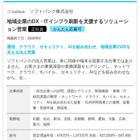
ソフトバンク株式会社
地域企業のDX・ITインフラ刷新を支援するソリューシ
ョン営業
正社員
かんたん応募可
掲載終了日：2026/9/2
通信、クラウド、セキュリティ、AIを組み合わせ、地域企業のDXを
支える法人営業
ソフトバンクの法人営業は、単に回線や端末を提案する仕事ではあり
ません。 お客さまの事業課題や業務課題をヒアリングし、ネットワ
ーク、クラウド、モバイル、 セキュリティ、AIなどを組み合わせな
がら、企...
仕事内容
・担当企業への訪問、課題ヒアリング、関係構築 ・業務・IT・
経営課題の整理 ・ネットワーク、クラウド、モバイル、セキュ
リティ、AIを組み合わせた提案 ・社内外関係者との連携、提案
書・見積作成、商談推...
勤務地
札幌、仙台、新潟、北陸、首都圏、静岡、愛知、大阪、広島、
香川、福岡
給与
想定理論年収：679万円～1,073万円 月給：427,250円～597,400