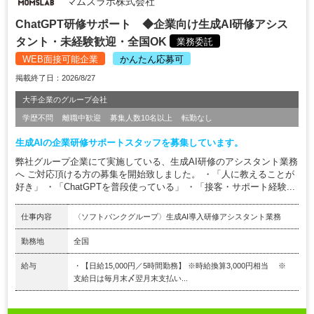
マムズラボ株式会社
ChatGPT研修サポート ◆企業向け生成AI研修アシス
タント・未経験歓迎・全国OK
業務委託
WEB面接可能企業
かんたん応募可
掲載終了日：2026/8/27
大手企業のグループ会社
学歴不問
離職中歓迎
募集人数10名以上
転勤なし
生成AIの企業研修サポートスタッフを募集しています。
弊社グループ企業にて実施している、生成AI研修のアシスタント業務
へ ご対応頂ける方の募集を開始致しました。 ・「人に教えることが
好き」 ・「ChatGPTを普段使っている」 ・「接客・サポート経験...
仕事内容
〈ソフトバンクグループ〉生成AI導入研修アシスタント業務
勤務地
全国
給与
・【日給15,000円／5時間勤務】 ※時給換算3,000円相当 ※
支給日は毎月末〆翌月末支払い...