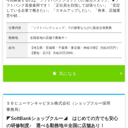
今回募集するのは、ソフトバンクショップでの 販売スタッフ。★ソ
フトバンク直接雇用です！ 「正社員を目指して頑張りたい」 「安定
している企業で働きたい」 「スキルアップしたい」 「将来、店舗運
営や経...
仕事内容
「ソフトバンクショップ」での接客ならびに販促企画業務
勤務地
全国各地の店舗で募集中！
給与
【埼玉県・茨城県・千葉県・東京都・神奈川県】 月給24万円～
【愛知・石川】 月給23万2000...
気になる
ＳＢヒューマンキャピタル株式会社（ショップクルー採用
事務局）
◤SoftBankショップクルー◢ はじめての方でも安心
の研修制度♪ 選べる勤務地※全国に店舗あり！