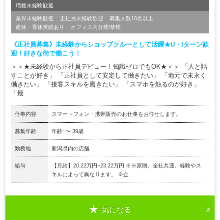
職種未経験歓迎
業界未経験歓迎
正社員未経験歓迎
募集人数10名以上
産休・育休実績あり
オフィス内分煙/禁煙
《正社員募集》未経験からショップクルーとして活躍★U・Iターン歓
迎！好きな街で働こう！
＞＞★未経験から正社員デビュー！知識ゼロでもOK★＜＜ 「人と話
すことが好き」 「正社員として安定して働きたい」 「地元で末永く
働きたい」 「接客スキルを磨きたい」 「スマホを触るのが好き」
「最...
仕事内容
スマートフォン・携帯販売のお仕事をお任せします。
募集年齢
年齢: 〜 39歳
勤務地
新潟県内の店舗
給与
【月給】20.22万円~23.22万円 ※※原則、全社共通。経験やス
キルによって異なります。 ※企...
気になる