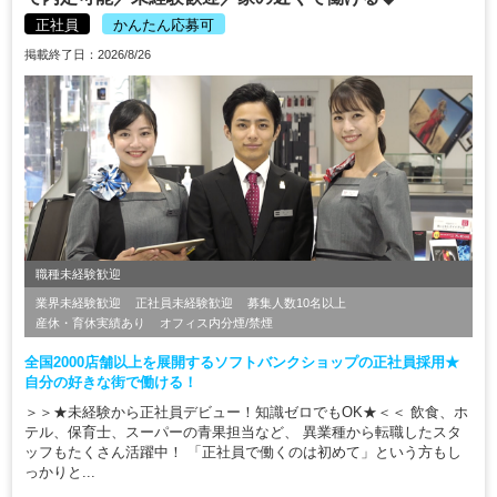
正社員
かんたん応募可
掲載終了日：2026/8/26
職種未経験歓迎
業界未経験歓迎
正社員未経験歓迎
募集人数10名以上
産休・育休実績あり
オフィス内分煙/禁煙
全国2000店舗以上を展開するソフトバンクショップの正社員採用★
自分の好きな街で働ける！
＞＞★未経験から正社員デビュー！知識ゼロでもOK★＜＜ 飲食、ホ
テル、保育士、スーパーの青果担当など、 異業種から転職したスタ
ッフもたくさん活躍中！ 「正社員で働くのは初めて」という方もし
っかりと...