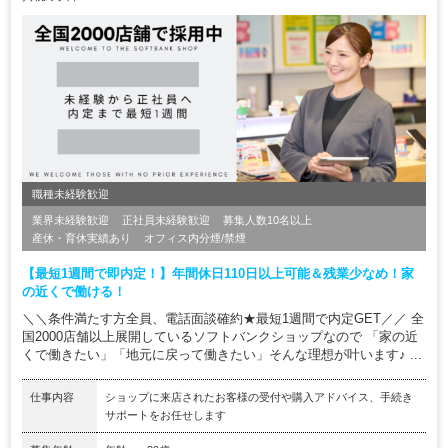
職種未経験歓迎
業界未経験歓迎
正社員未経験歓迎
募集人数10名以上
産休・育休実績あり
オフィス内分煙/禁煙
【最短1週間で即内定！】年間休日110日以上可能＆残業少なめ！家
の近くで働ける！
＼＼条件満たす方全員、電話面談確約★最短1週間で内定GET／／ 全
国2000店舗以上展開しているソフトバンクショップなので 「家の近
くで働きたい」「地元に戻って働きたい」そんな理想が叶います♪ ...
仕事内容
ショップに来店されたお客様の受付や購入アドバイス、手続き
サポートをお任せします