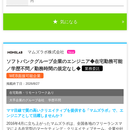
円
気になる
マムズラボ株式会社
New
ソフトバンクグループ企業のエンジニア◆在宅勤務可能
／学歴不問／勤務時間の規定なし◆
業務委託
WEB面接可能企業
掲載終了日：2026/8/27
在宅勤務・リモートワークあり
大手企業のグループ会社
学歴不問
ママ目線で質の高いクリエイティブを提供する「マムズラボ」で、エ
ンジニアとして活躍しませんか？
2016年4月に立ち上がったマムズラボは、全国各地のフリーランスマ
マによる在宅型のマーケティング・クリエイティブチーム。企業や社