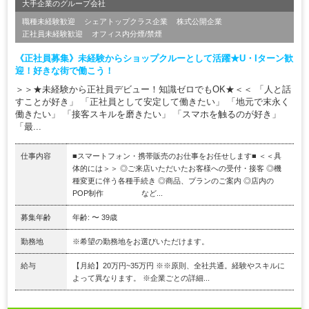
大手企業のグループ会社
職種未経験歓迎
シェアトップクラス企業
株式公開企業
正社員未経験歓迎
オフィス内分煙/禁煙
《正社員募集》未経験からショップクルーとして活躍★U・Iターン歓
迎！好きな街で働こう！
＞＞★未経験から正社員デビュー！知識ゼロでもOK★＜＜ 「人と話
すことが好き」 「正社員として安定して働きたい」 「地元で末永く
働きたい」 「接客スキルを磨きたい」 「スマホを触るのが好き」
「最...
仕事内容
■スマートフォン・携帯販売のお仕事をお任せします■ ＜＜具
体的には＞＞ ◎ご来店いただいたお客様への受付・接客 ◎機
種変更に伴う各種手続き ◎商品、プランのご案内 ◎店内の
POP制作 など...
募集年齢
年齢: 〜 39歳
勤務地
※希望の勤務地をお選びいただけます。
給与
【月給】20万円~35万円 ※※原則、全社共通。経験やスキルに
よって異なります。 ※企業ごとの詳細...