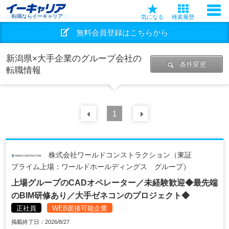
転職ならイーキャリア
気になる
検索履歴
無料会員登録はこちらから
新潟県×大手企業のグループ会社の
条件変更
転職情報
前の
1
30
件
次の
30
件
株式会社ワールドコンストラクション（東証
プライム上場：ワールドホールディングス グループ）
上場グループのCADオペレーター／未経験歓迎◆最先端
のBIM研修あり／大手ゼネコンのプロジェクト◆
正社員
WEB面接可能企業
掲載終了日：2026/8/27