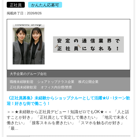
正社員
かんたん応募可
掲載終了日：2026/8/26
大手企業のグループ会社
職種未経験歓迎
シェアトップクラス企業
株式公開企業
正社員未経験歓迎
オフィス内分煙/禁煙
《正社員募集》未経験からショップクルーとして活躍★U・Iターン歓
迎！好きな街で働こう！
＞＞★未経験から正社員デビュー！知識ゼロでもOK★＜＜ 「人と話
すことが好き」 「正社員として安定して働きたい」 「地元で末永く
働きたい」 「接客スキルを磨きたい」 「スマホを触るのが好き」
「最...