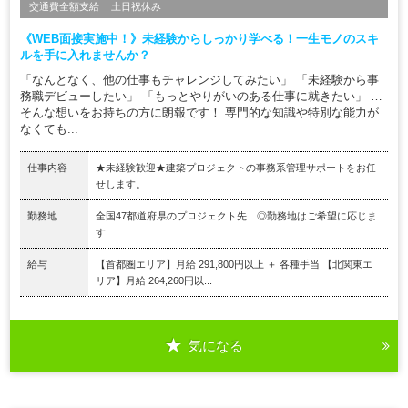
交通費全額支給
土日祝休み
《WEB面接実施中！》未経験からしっかり学べる！一生モノのスキ
ルを手に入れませんか？
「なんとなく、他の仕事もチャレンジしてみたい」 「未経験から事
務職デビューしたい」 「もっとやりがいのある仕事に就きたい」 …
そんな想いをお持ちの方に朗報です！ 専門的な知識や特別な能力が
なくても...
仕事内容
★未経験歓迎★建築プロジェクトの事務系管理サポートをお任
せします。
勤務地
全国47都道府県のプロジェクト先 ◎勤務地はご希望に応じま
す
給与
【首都圏エリア】月給 291,800円以上 ＋ 各種手当 【北関東エ
リア】月給 264,260円以...
気になる