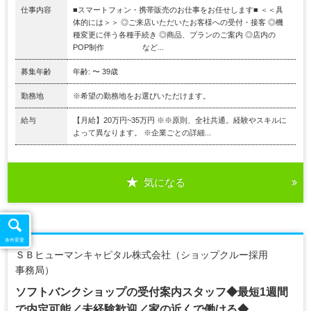
仕事内容
■スマートフォン・携帯販売のお仕事をお任せします■ ＜＜具
体的には＞＞ ◎ご来店いただいたお客様への受付・接客 ◎機
種変更に伴う各種手続き ◎商品、プランのご案内 ◎店内の
POP制作 など...
募集年齢
年齢: 〜 39歳
勤務地
※希望の勤務地をお選びいただけます。
給与
【月給】20万円~35万円 ※※原則、全社共通。経験やスキルに
よって異なります。 ※企業ごとの詳細...
気になる
条件変更
ＳＢヒューマンキャピタル株式会社（ショップクルー採用
事務局）
ソフトバンクショップの受付案内スタッフ◆最短1週間
で内定可能／未経験歓迎／家の近くで働ける◆