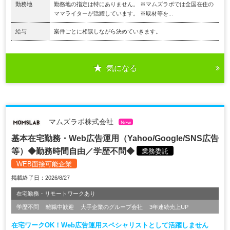
勤務地
勤務地の指定は特にありません。 ※マムズラボでは全国在住の
ママライターが活躍しています。 ※取材等を...
給与
案件ごとに相談しながら決めていきます。
気になる
マムズラボ株式会社
New
基本在宅勤務・Web広告運用（Yahoo/Google/SNS広告
等）◆勤務時間自由／学歴不問◆
業務委託
WEB面接可能企業
掲載終了日：2026/8/27
在宅勤務・リモートワークあり
学歴不問
離職中歓迎
大手企業のグループ会社
3年連続売上UP
在宅ワークOK！Web広告運用スペシャリストとして活躍しません