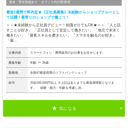
産休・育休実績あり
オフィス内分煙/禁煙
最短1週間で即内定★《正社員募集》未経験からショップクルーとし
て活躍！最寄りのショップで働こう！
＞＞★未経験から正社員デビュー！知識ゼロでもOK★＜＜ 「人と話
すことが好き」 「正社員として安定して働きたい」 「地元で末永く
働きたい」 「接客スキルを磨きたい」 「スマホを触るのが好き」
「最...
仕事内容
スマートフォン・携帯販売のお仕事をお任せします。
募集年齢
年齢: 〜 39歳
勤務地
全国47都道府県のソフトバンクショップ
給与
月給200,000円以上 ※上記はあくまでも最低保障額となりま
す。 経験・能力・年齢を考慮し決...
気になる