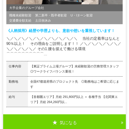
大手企業のグループ会社
職種未経験歓迎
第二新卒・既卒者歓迎
U・Iターン歓迎
交通費全額支給
土日祝休み
《人柄採用》経歴や学歴よりも、意欲や想いを重視しています！
＼／＼／＼／＼／＼／＼／＼／＼／＼／＼ 当社の定着率はなんと
90％以上！ その理由をご説明します！！ ／＼／＼／＼／＼／＼／
＼／＼／＼／＼／ その1.腰を据えて働ける環境
⌒⌒⌒⌒⌒⌒⌒⌒⌒⌒...
仕事内容
【東証プライム上場グループ】未経験歓迎の労務管理スタッフ
◎ワークライフバランス重視！
勤務地
全国47都道府県のプロジェクト先 ◎勤務地はご希望に応じま
す
給与
【首都圏エリア】月給 291,800円以上 ＋ 各種手当 【北関東エ
リア】月給 264,260円以...
気になる