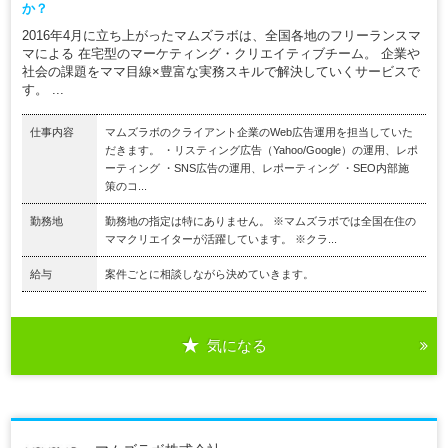
か？
2016年4月に立ち上がったマムズラボは、全国各地のフリーランスマ
マによる 在宅型のマーケティング・クリエイティブチーム。 企業や
社会の課題をママ目線×豊富な実務スキルで解決していくサービスで
す。 ...
仕事内容
マムズラボのクライアント企業のWeb広告運用を担当していた
だきます。 ・リスティング広告（Yahoo/Google）の運用、レポ
ーティング ・SNS広告の運用、レポーティング ・SEO内部施
策のコ...
勤務地
勤務地の指定は特にありません。 ※マムズラボでは全国在住の
ママクリエイターが活躍しています。 ※クラ...
給与
案件ごとに相談しながら決めていきます。
気になる