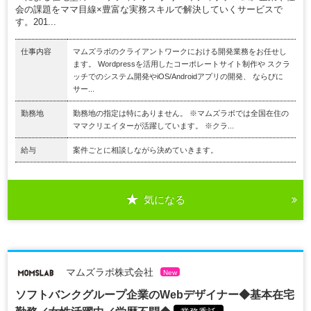
会の課題をママ目線×豊富な実務スキルで解決していくサービスで
す。201...
仕事内容
マムズラボのクライアントワークにおける開発業務をお任せし
ます。 Wordpressを活用したコーポレートサイト制作や スクラ
ッチでのシステム開発やiOS/Androidアプリの開発、 ならびに
サー...
勤務地
勤務地の指定は特にありません。 ※マムズラボでは全国在住の
ママクリエイターが活躍しています。 ※クラ...
給与
案件ごとに相談しながら決めていきます。
気になる
マムズラボ株式会社
New
ソフトバンクグループ企業のWebデザイナー◆基本在宅