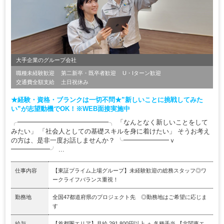
大手企業のグループ会社
職種未経験歓迎
第二新卒・既卒者歓迎
U・Iターン歓迎
交通費全額支給
土日祝休み
★経験・資格・ブランクは一切不問★”新しいことに挑戦してみた
い”が志望動機でOK！※WEB面接実施中
╭━━━━━━━━━━━━━━╮ 「なんとなく新しいことをして
みたい」 「社会人としての基礎スキルを身に着けたい」 そうお考え
の方は、是非一度お話しませんか？ ╰━━━━━━━ｖ
━━━━━━╯ ...
仕事内容
【東証プライム上場グループ】未経験歓迎の総務スタッフ◎ワ
ークライフバランス重視！
勤務地
全国47都道府県のプロジェクト先 ◎勤務地はご希望に応じま
す
給与
【首都圏エリア】月給 291,800円以上 ＋ 各種手当 【北関東エ