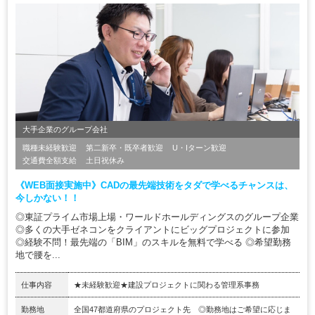
大手企業のグループ会社
職種未経験歓迎
第二新卒・既卒者歓迎
U・Iターン歓迎
交通費全額支給
土日祝休み
《WEB面接実施中》CADの最先端技術をタダで学べるチャンスは、
今しかない！！
◎東証プライム市場上場・ワールドホールディングスのグループ企業
◎多くの大手ゼネコンをクライアントにビッグプロジェクトに参加
◎経験不問！最先端の「BIM」のスキルを無料で学べる ◎希望勤務
地で腰を...
仕事内容
★未経験歓迎★建設プロジェクトに関わる管理系事務
勤務地
全国47都道府県のプロジェクト先 ◎勤務地はご希望に応じま