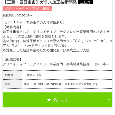
【三重・四日市市】ガラス加工技術開発
正社員
紹介：
イーキャリアFA
に掲載
掲載期間：2026/5/22〜
【パソナキャリア経由での入社実績あり】
【職務内容】
加工技術者として、クリエイティブ・テクノロジー事業部門の将来を支
えるカﾞラス加工技術開発を業務とします。
具体的には、特殊薄板ガラス（半導体用ガラスTGV（イﾝタｰホﾟｰサﾞ、コ
アカﾞラス）、ハードディスク用ガラス等）
を対象とした新規事業のための開発および事業立上げ支援
【配属部署】
クリエイティブ・テクノロジー事業部門 事業開発統括部 （四日市）
勤務地
三重県四日市
給与
年収：500万円～700万円経験・スキルに応じて変動します
気になる
詳細を見る