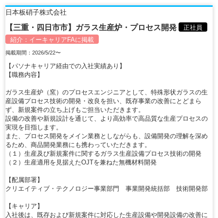
日本板硝子株式会社
【三重・四日市市】ガラス生産炉・プロセス開発
正社員
紹介：
イーキャリアFA
に掲載
掲載期間：2026/5/22〜
【パソナキャリア経由での入社実績あり】
【職務内容】
ガラス生産炉（窯）のプロセスエンジニアとして、特殊形状ガラスの生
産設備プロセス技術の開発・改良を担い、既存事業の改善にとどまら
ず、新規案件の立ち上げもご担当いただきます。
設備の改善や新規設計を通じて、より高効率で高品質な生産プロセスの
実現を目指します。
また、プロセス開発をメイン業務としながらも、設備開発の理解を深め
るため、商品開発業務にも携わっていただきます。
（１）生産及び新規案件に関するガラス生産設備プロセス技術の開発
（２）生産適用を見据えたOJTを兼ねた無機材料開発
【配属部署】
クリエイティブ・テクノロジー事業部門 事業開発統括部 技術開発部
【キャリア】
入社後は、既存および新規案件に対応した生産設備や開発設備の改善に