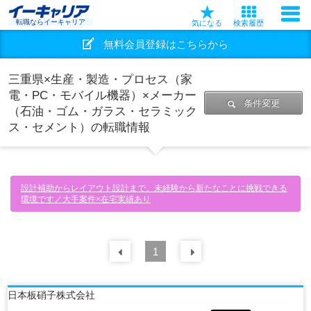
転職ならイーキャリア
気になる
検索履歴
無料会員登録はこちらから
三重県×生産・製造・プロセス（家
電・PC・モバイル機器）×メーカー
条件変更
（石油・ゴム・ガラス・セラミック
ス・セメント）の転職情報
設計補助からレイアウト設計まで。未経験から新たなことに挑戦できる
環境です／大手案件×在宅実績あり
前の
1
30
件
次の
30
件
日本板硝子株式会社