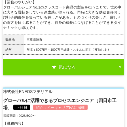
【業務のやりがい】
グローバルシェアNo.1のグラスコード商品の製造を担うことで、世の中
に大きな貢献をしている達成感が得られる。同時に大きな供給責任およ
び社会的責任を負っている厳しさがある。ものづくりの楽しさ、厳しさ
の両方を日々感ることができ、自身の成長につなげることができるダイ
ナミックな環境です。
勤務地
三重県津市
給与
年収：800万円～1000万円経験・スキルに応じて変動します
気になる
詳細を見る
株式会社ENEOSマテリアル
グローバルに活躍できるプロセスエンジニア［四日市工
場］
正社員
紹介：
イーキャリアFA
に掲載
掲載期間：2026/5/20〜
【職務内容】