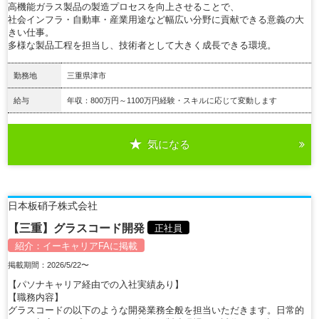
高機能ガラス製品の製造プロセスを向上させることで、
社会インフラ・自動車・産業用途など幅広い分野に貢献できる意義の大
きい仕事。
多様な製品工程を担当し、技術者として大きく成長できる環境。
勤務地
三重県津市
給与
年収：800万円～1100万円経験・スキルに応じて変動します
気になる
詳細を見る
日本板硝子株式会社
【三重】グラスコード開発
正社員
紹介：
イーキャリアFA
に掲載
掲載期間：2026/5/22〜
【パソナキャリア経由での入社実績あり】
【職務内容】
グラスコードの以下のような開発業務全般を担当いただきます。日常的