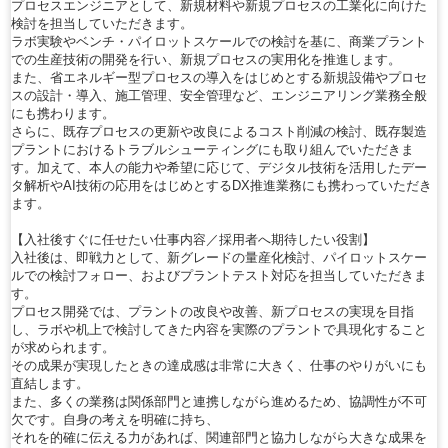
プロセスエンジニアとして、新規材料や新規プロセスの工業化に向けた
検討を担当していただきます。
ラボ実験やベンチ・パイロットスケールでの検討を基に、商業プラント
での生産技術の開発を行い、新規プロセスの実用化を推進します。
また、省エネルギー型プロセスの導入をはじめとする新規設備やプロセ
スの設計・導入、施工管理、安全管理など、エンジニアリング業務全般
にも携わります。
さらに、既存プロセスの更新や改良によるコスト削減の検討、既存製造
プラントにおけるトラブルシューティングにも取り組んでいただきま
す。加えて、本人の能力や希望に応じて、デジタル技術を活用したデー
タ解析やAI技術の応用をはじめとするDX推進業務にも携わっていただき
ます。
【入社後すぐに任せたい仕事内容／採用者へ期待したい役割】
入社後は、即戦力として、新グレードの量産化検討、パイロットスケー
ルでの検討フォロー、およびプラントテスト対応を担当していただきま
す。
プロセス開発では、プラントの改良や改善、新プロセスの実現を目指
し、ラボや机上で検討してきた内容を実際のプラントで具現化すること
が求められます。
その成果が実現したときの達成感は非常に大きく、仕事のやりがいにも
直結します。
また、多くの業務は関係部門と連携しながら進めるため、協調性が不可
欠です。自身の考えを明確に持ち、
それを的確に伝える力があれば、関連部門と協力しながら大きな成果を