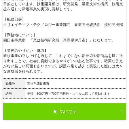
目的としています。技術開発部は、研究開発、量産技術の構築、技術支
援を通じて新規事業の実現に貢献します。
【配属部署】
クリエイティブ・テクノロジー事業部門 事業開発統括部 技術開発部
【勤務地について】
四日市事業所 「又は技術研究所（兵庫県伊丹市）」になります。
【業務のやりがい・魅力】
新規事業の立ち上げを通じて、これまでにない新技術や新商品を世に送
り出すことで、社会に貢献できるやりがいのある仕事です。確実な答え
がない厳しい局面もありますが、課題を乗り越えて実現した際には大き
な達成感を得られます。
勤務地
三重県四日市市
給与
年収：500万円～700万円経験・スキルに応じて変動します
気になる
詳細を見る