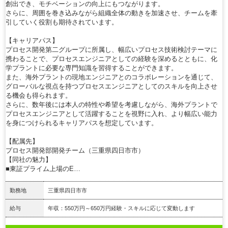
創出でき、モチベーションの向上にもつながります。
さらに、周囲を巻き込みながら組織全体の動きを加速させ、チームを牽
引していく役割も期待されています。
【キャリアパス】
プロセス開発第二グループに所属し、幅広いプロセス技術検討テーマに
携わることで、プロセスエンジニアとしての経験を深めるとともに、化
学プラントに必要な専門知識を習得することができます。
また、海外プラントの現地エンジニアとのコラボレーションを通じて、
グローバルな視点を持つプロセスエンジニアとしてのスキルを向上させ
る機会も得られます。
さらに、数年後には本人の特性や希望を考慮しながら、海外プラントで
プロセスエンジニアとして活躍することを視野に入れ、より幅広い能力
を身につけられるキャリアパスを想定しています。
【配属先】
プロセス開発部開発チーム（三重県四日市市）
【同社の魅力】
■東証プライム上場のE…
勤務地
三重県四日市市
給与
年収：550万円～650万円経験・スキルに応じて変動します