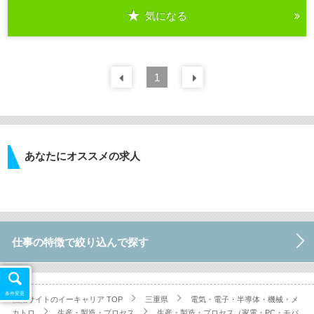
気になる
詳細を見る
前の
1
30
件
次の
30
件
あなたにオススメの求人
仕事の特徴で絞り込んで探す
条件変更
転職サイトのイーキャリア TOP
三重県
電気・電子・半導体・機械・メ
カトロ
生産・製造・プロセス
生産・製造・プロセス（家電・PC・モバ