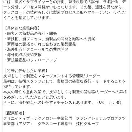
には、顧客やサプライヤーとの折衝、製造現場での試作、ラボ評価、デ
ータ分析、プロセス開発が中心となります。その後、適性を見ながら、
グラスコードの技術もしくは製造プロセス全般をマネージメントいただ
くことを想定しております。
【具体的な業務内容】
・顧客との新製品の設計・開発
・新技術、新プロセス、新製品の開発と顧客への提案
・新用途の開拓とそれに合わせた製品開発
・海外拠点とグローバルでの共同開発
・海外拠点の技術支援
・新規量産品のフォローアップ
【将来お任せしたい業務】
技術もしくは製造をマネージメントする管理職/リーダー
最初は、技術スタッフとして、実務面の確実な遂行・リードすることを
期待しています。
本人の適性や意向次第で、技術もしくは製造の管理職/リーダーへの昇格
をめざしていただきたいと思います。
さらに、海外拠点への赴任するチャンスもあります。（UK、カナダ）
【配属部署】
クリエイティブ・テクノロジー事業部門 ファンクショナルプロダクツ
事業部（アジア） グラスコード統括部 技術グループ