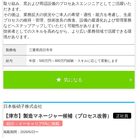
取り組み、窯および周辺設備のプロセあスエンジニアとしてご活躍いた
だきます。
その後は、業務拡大の状況やご本人の希望・適性・能力を考慮し、生産
プロセスの維持・管理、技術改良の推進、設備の最適化および管理業務
などへステップアップしていただく可能性があります。
技術者としてのスキルを高めながら、より広い業務領域で活躍できる環
境があります。
勤務地
三重県四日市市
給与
年収：500万円～800万円経験・スキルに応じて変動します
気になる
詳細を見る
日本板硝子株式会社
【津市】製造マネージャー候補（プロセス改善）
正社員
紹介：
イーキャリアFA
に掲載
掲載期間：2026/5/22〜