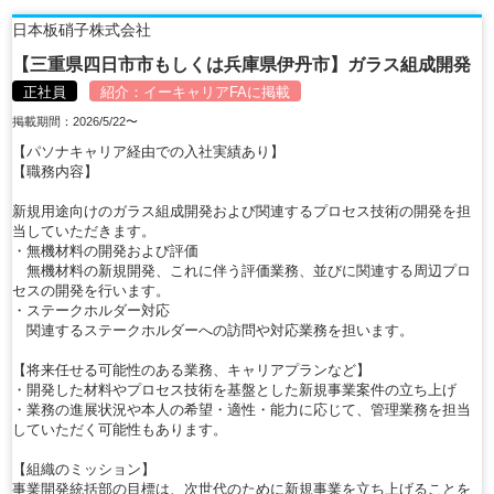
日本板硝子株式会社
【三重県四日市市もしくは兵庫県伊丹市】ガラス組成開発
正社員
紹介：
イーキャリアFA
に掲載
掲載期間：2026/5/22〜
【パソナキャリア経由での入社実績あり】
【職務内容】
新規用途向けのガラス組成開発および関連するプロセス技術の開発を担
当していただきます。
・無機材料の開発および評価
無機材料の新規開発、これに伴う評価業務、並びに関連する周辺プロ
セスの開発を行います。
・ステークホルダー対応
関連するステークホルダーへの訪問や対応業務を担います。
【将来任せる可能性のある業務、キャリアプランなど】
・開発した材料やプロセス技術を基盤とした新規事業案件の立ち上げ
・業務の進展状況や本人の希望・適性・能力に応じて、管理業務を担当
していただく可能性もあります。
【組織のミッション】
事業開発統括部の目標は、次世代のために新規事業を立ち上げることを