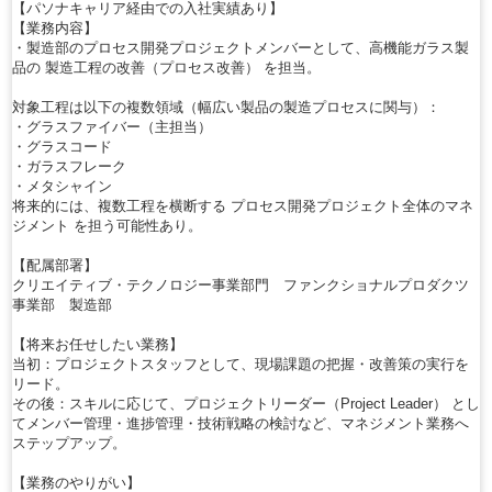
【パソナキャリア経由での入社実績あり】
【業務内容】
・製造部のプロセス開発プロジェクトメンバーとして、高機能ガラス製
品の 製造工程の改善（プロセス改善） を担当。
対象工程は以下の複数領域（幅広い製品の製造プロセスに関与）：
・グラスファイバー（主担当）
・グラスコード
・ガラスフレーク
・メタシャイン
将来的には、複数工程を横断する プロセス開発プロジェクト全体のマネ
ジメント を担う可能性あり。
【配属部署】
クリエイティブ・テクノロジー事業部門 ファンクショナルプロダクツ
事業部 製造部
【将来お任せしたい業務】
当初：プロジェクトスタッフとして、現場課題の把握・改善策の実行を
リード。
その後：スキルに応じて、プロジェクトリーダー（Project Leader） とし
てメンバー管理・進捗管理・技術戦略の検討など、マネジメント業務へ
ステップアップ。
【業務のやりがい】