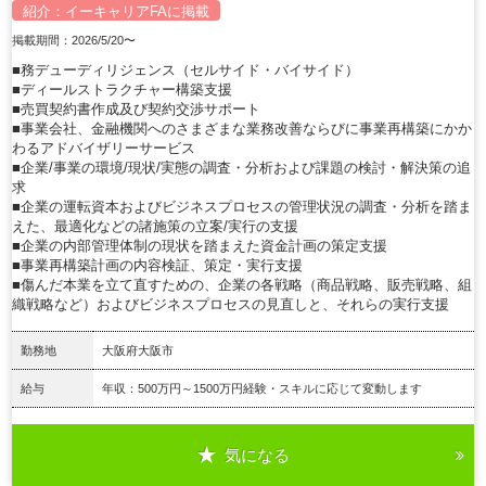
紹介：
イーキャリアFA
に掲載
掲載期間：2026/5/20〜
■務デューディリジェンス（セルサイド・バイサイド）
■ディールストラクチャー構築支援
■売買契約書作成及び契約交渉サポート
■事業会社、金融機関へのさまざまな業務改善ならびに事業再構築にかか
わるアドバイザリーサービス
■企業/事業の環境/現状/実態の調査・分析および課題の検討・解決策の追
求
■企業の運転資本およびビジネスプロセスの管理状況の調査・分析を踏ま
えた、最適化などの諸施策の立案/実行の支援
■企業の内部管理体制の現状を踏まえた資金計画の策定支援
■事業再構築計画の内容検証、策定・実行支援
■傷んだ本業を立て直すための、企業の各戦略（商品戦略、販売戦略、組
織戦略など）およびビジネスプロセスの見直しと、それらの実行支援
勤務地
大阪府大阪市
給与
年収：500万円～1500万円経験・スキルに応じて変動します
気になる
詳細を見る