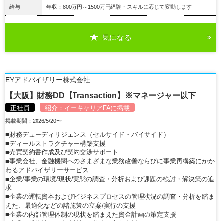
給与
年収：800万円～1500万円経験・スキルに応じて変動します
気になる
詳細を見る
EYアドバイザリー株式会社
【大阪】財務DD【Transaction】※マネージャー以下
正社員
紹介：
イーキャリアFA
に掲載
掲載期間：2026/5/20〜
■財務デューディリジェンス（セルサイド・バイサイド）
■ディールストラクチャー構築支援
■売買契約書作成及び契約交渉サポート
■事業会社、金融機関へのさまざまな業務改善ならびに事業再構築にかか
わるアドバイザリーサービス
■企業/事業の環境/現状/実態の調査・分析および課題の検討・解決策の追
求
■企業の運転資本およびビジネスプロセスの管理状況の調査・分析を踏ま
えた、最適化などの諸施策の立案/実行の支援
■企業の内部管理体制の現状を踏まえた資金計画の策定支援