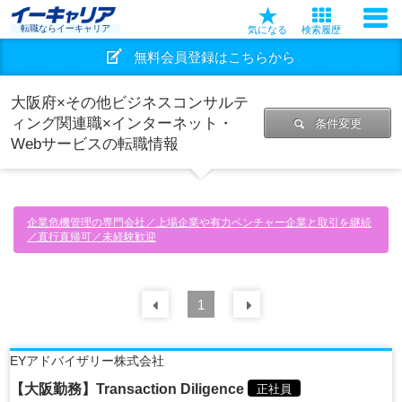
転職ならイーキャリア
気になる
検索履歴
無料会員登録はこちらから
大阪府×その他ビジネスコンサルテ
ィング関連職×インターネット・
条件変更
Webサービスの転職情報
企業危機管理の専門会社／上場企業や有力ベンチャー企業と取引を継続
／直行直帰可／未経験歓迎
前の
1
30
件
次の
30
件
EYアドバイザリー株式会社
【大阪勤務】Transaction Diligence
正社員