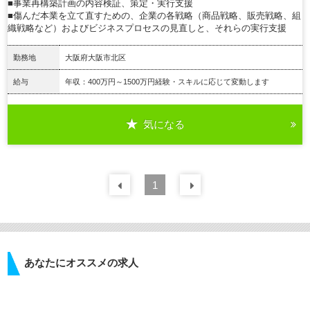
■事業再構築計画の内容検証、策定・実行支援
■傷んだ本業を立て直すための、企業の各戦略（商品戦略、販売戦略、組
織戦略など）およびビジネスプロセスの見直しと、それらの実行支援
勤務地
大阪府大阪市北区
給与
年収：400万円～1500万円経験・スキルに応じて変動します
気になる
詳細を見る
前の
1
30
件
次の
30
件
あなたにオススメの求人