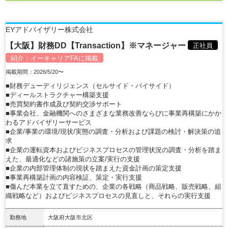
EYアドバイザリー株式会社
【大阪】財務DD【Transaction】※マネージャー
正社員
紹介：
イーキャリアFA
に掲載
掲載期間：2026/5/20〜
■財務デューディリジェンス（セルサイド・バイサイド）
■ディールストラクチャー構築支援
■売買契約書作成及び契約交渉サポート
■事業会社、金融機関へのさまざまな業務改善ならびに事業再構築にかか
わるアドバイザリーサービス
■企業/事業の環境/現状/実態の調査・分析および課題の検討・解決策の追
求
■企業の運転資本およびビジネスプロセスの管理状況の調査・分析を踏ま
えた、最適化などの諸施策の立案/実行の支援
■企業の内部管理体制の現状を踏まえた資金計画の策定支援
■事業再構築計画の内容検証、策定・実行支援
■傷んだ本業を立て直すための、企業の各戦略（商品戦略、販売戦略、組
織戦略など）およびビジネスプロセスの見直しと、それらの実行支援
勤務地
大阪府大阪市北区