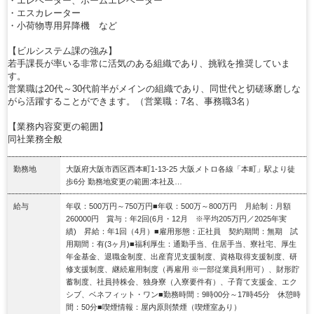
・エレベーター、ホームエレベーター
・エスカレーター
・小荷物専用昇降機 など
【ビルシステム課の強み】
若手課長が率いる非常に活気のある組織であり、挑戦を推奨していま
す。
営業職は20代～30代前半がメインの組織であり、同世代と切磋琢磨しな
がら活躍することができます。（営業職：7名、事務職3名）
【業務内容変更の範囲】
同社業務全般
勤務地
大阪府大阪市西区西本町1-13-25 大阪メトロ各線「本町」駅より徒
歩6分 勤務地変更の範囲:本社及…
給与
年収：500万円～750万円■年収：500万～800万円 月給制：月額
260000円 賞与：年2回(6月・12月 ※平均205万円／2025年実
績) 昇給：年1回（4月）■雇用形態：正社員 契約期間：無期 試
用期間：有(3ヶ月)■福利厚生：通勤手当、住居手当、寮社宅、厚生
年金基金、退職金制度、出産育児支援制度、資格取得支援制度、研
修支援制度、継続雇用制度（再雇用 ※一部従業員利用可）、財形貯
蓄制度、社員持株会、独身寮（入寮要件有）、子育て支援金、エク
シブ、ベネフィット・ワン■勤務時間：9時00分～17時45分 休憩時
間：50分■喫煙情報：屋内原則禁煙（喫煙室あり）