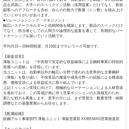
品を武器に、大手へのスペックイン活動（採用提案）だけでなく、新規
顧客へのアプローチも含め、自らの行動力で数量（トン数）を積み上げ
ていくやりがいがあります。
■リレーションシップ・マネジメント：
幅広いステークホルダーと信頼関係を構築します。製品のスペックだけ
でなく、担当者としての人間力や論理的な提案を通じて、長期的なパー
トナーシップを築いていく活動です。
平均月15～20時間程度。月10回までテレワーク可能です。
【募集背景】
薄板ユニットは、『中長期で安定的な収益確保による鋼材事業の持続的
発展への貢献』を目指しています。
当ユニットは、自動車以外の幅広い分野で使われる世界的な主要鋼材
（薄板）を取り扱い、不採算品の撤退や成長分野への拡販による構成改
善、価格交渉による収益拡大に取り組んでいます。
上記ミッション実現に向けて、積極的なローテーションによる人材育成
を進めており、この育成計画に伴う営業ポジションの人員補充のため、
新たな戦力を募集します。若手の方には、まず受発注・数量管理・納期
調整などの基盤業務からお任せします。
【配属組織】
鉄鋼アルミ事業部門 薄板ユニット 薄板営業部 KOBEMAG営業推進室