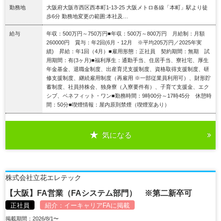
勤務地
大阪府大阪市西区西本町1-13-25 大阪メトロ各線「本町」駅より徒
歩6分 勤務地変更の範囲:本社及…
給与
年収：500万円～750万円■年収：500万～800万円 月給制：月額
260000円 賞与：年2回(6月・12月 ※平均205万円／2025年実
績) 昇給：年1回（4月）■雇用形態：正社員 契約期間：無期 試
用期間：有(3ヶ月)■福利厚生：通勤手当、住居手当、寮社宅、厚生
年金基金、退職金制度、出産育児支援制度、資格取得支援制度、研
修支援制度、継続雇用制度（再雇用 ※一部従業員利用可）、財形貯
蓄制度、社員持株会、独身寮（入寮要件有）、子育て支援金、エク
シブ、ベネフィット・ワン■勤務時間：9時00分～17時45分 休憩時
間：50分■喫煙情報：屋内原則禁煙（喫煙室あり）
気になる
詳細を見る
株式会社立花エレテック
【大阪】FA営業（FAシステム部門） ※第二新卒可
正社員
紹介：
イーキャリアFA
に掲載
掲載期間：2026/8/1〜