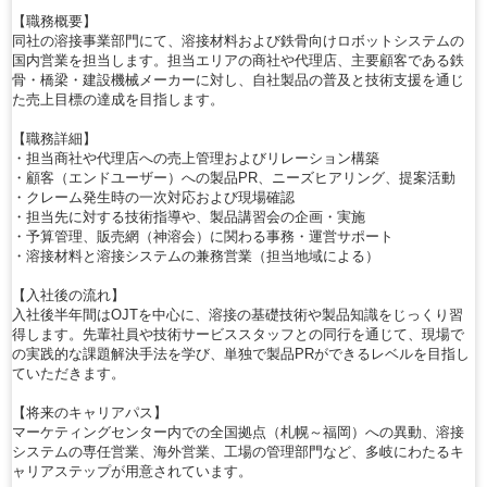
【職務概要】
同社の溶接事業部門にて、溶接材料および鉄骨向けロボットシステムの
国内営業を担当します。担当エリアの商社や代理店、主要顧客である鉄
骨・橋梁・建設機械メーカーに対し、自社製品の普及と技術支援を通じ
た売上目標の達成を目指します。
【職務詳細】
・担当商社や代理店への売上管理およびリレーション構築
・顧客（エンドユーザー）への製品PR、ニーズヒアリング、提案活動
・クレーム発生時の一次対応および現場確認
・担当先に対する技術指導や、製品講習会の企画・実施
・予算管理、販売網（神溶会）に関わる事務・運営サポート
・溶接材料と溶接システムの兼務営業（担当地域による）
【入社後の流れ】
入社後半年間はOJTを中心に、溶接の基礎技術や製品知識をじっくり習
得します。先輩社員や技術サービススタッフとの同行を通じて、現場で
の実践的な課題解決手法を学び、単独で製品PRができるレベルを目指し
ていただきます。
【将来のキャリアパス】
マーケティングセンター内での全国拠点（札幌～福岡）への異動、溶接
システムの専任営業、海外営業、工場の管理部門など、多岐にわたるキ
ャリアステップが用意されています。