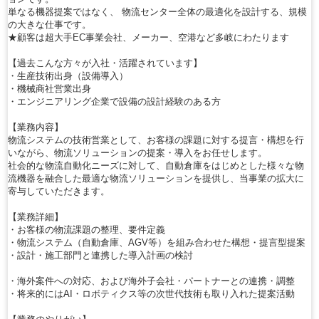
単なる機器提案ではなく、 物流センター全体の最適化を設計する、規模
の大きな仕事です。
★顧客は超大手EC事業会社、メーカー、空港など多岐にわたります
【過去こんな方々が入社・活躍されています】
・生産技術出身（設備導入）
・機械商社営業出身
・エンジニアリング企業で設備の設計経験のある方
【業務内容】
物流システムの技術営業として、お客様の課題に対する提言・構想を行
いながら、物流ソリューションの提案・導入をお任せします。
社会的な物流自動化ニーズに対して、自動倉庫をはじめとした様々な物
流機器を融合した最適な物流ソリューションを提供し、当事業の拡大に
寄与していただきます。
【業務詳細】
・お客様の物流課題の整理、要件定義
・物流システム（自動倉庫、AGV等）を組み合わせた構想・提言型提案
・設計・施工部門と連携した導入計画の検討
・海外案件への対応、および海外子会社・パートナーとの連携・調整
・将来的にはAI・ロボティクス等の次世代技術も取り入れた提案活動