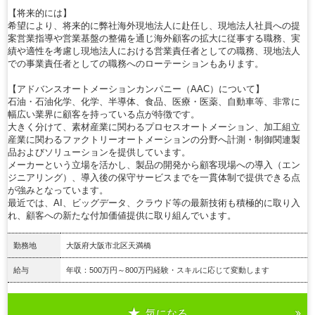
【将来的には】
希望により、将来的に弊社海外現地法人に赴任し、現地法人社員への提
案営業指導や営業基盤の整備を通じ海外顧客の拡大に従事する職務、実
績や適性を考慮し現地法人における営業責任者としての職務、現地法人
での事業責任者としての職務へのローテーションもあります。
【アドバンスオートメーションカンパニー（AAC）について】
石油・石油化学、化学、半導体、食品、医療・医薬、自動車等、非常に
幅広い業界に顧客を持っている点が特徴です。
大きく分けて、素材産業に関わるプロセスオートメーション、加工組立
産業に関わるファクトリーオートメーションの分野へ計測・制御関連製
品およびソリューションを提供しています。
メーカーという立場を活かし、製品の開発から顧客現場への導入（エン
ジニアリング）、導入後の保守サービスまでを一貫体制で提供できる点
が強みとなっています。
最近では、AI、ビッグデータ、クラウド等の最新技術も積極的に取り入
れ、顧客への新たな付加価値提供に取り組んでいます。
勤務地
大阪府大阪市北区天満橋
給与
年収：500万円～800万円経験・スキルに応じて変動します
気になる
詳細を見る