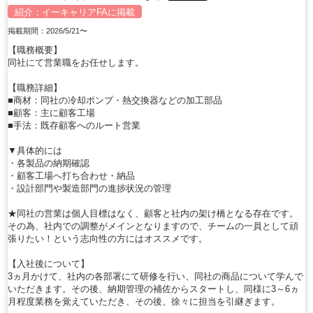
紹介：
イーキャリアFA
に掲載
掲載期間：2026/5/21〜
【職務概要】
同社にて営業職をお任せします。
【職務詳細】
■商材：同社の冷却ポンプ・熱交換器などの加工部品
■顧客：主に顧客工場
■手法：既存顧客へのルート営業
▼具体的には
・各製品の納期確認
・顧客工場へ打ち合わせ・納品
・設計部門や製造部門の進捗状況の管理
★同社の営業は個人目標はなく、顧客と社内の架け橋となる存在です。
その為、社内での調整がメインとなりますので、チームの一員として頑
張りたい！という志向性の方にはオススメです。
【入社後について】
3ヵ月かけて、社内の各部署にて研修を行い、同社の商品について学んで
いただきます。その後、納期管理の補佐からスタートし、同様に3～6ヵ
月程度業務を覚えていただき、その後、徐々に担当を引継ぎます。