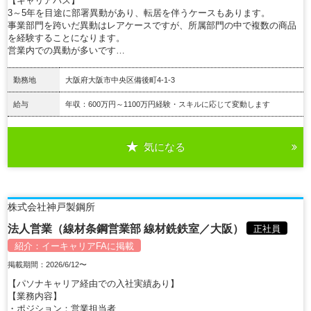
【キャリアパス】
3～5年を目途に部署異動があり、転居を伴うケースもあります。
事業部門を跨いだ異動はレアケースですが、所属部門の中で複数の商品
を経験することになります。
営業内での異動が多いです…
勤務地
大阪府大阪市中央区備後町4-1-3
給与
年収：600万円～1100万円経験・スキルに応じて変動します
気になる
詳細を見る
株式会社神戸製鋼所
法人営業（線材条鋼営業部 線材銑鉄室／大阪）
正社員
紹介：
イーキャリアFA
に掲載
掲載期間：2026/6/12〜
【パソナキャリア経由での入社実績あり】
【業務内容】
・ポジション：営業担当者