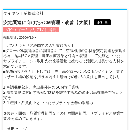
ダイキン工業株式会社
安定調達に向けたSCM管理・改善【大阪】
正社員
紹介：
イーキャリアFA
に掲載
掲載期間：2026/6/12〜
【パソナキャリア経由での入社実績あり】
■グローバル調達本部の調達部にて、空調機用の部材を安定調達を実現す
る為、納期SCM管理、適正在庫基準と保有の管理、Ｌ/T短縮といった、
サプライチェーン・取引先の改善活動に携わって活躍／成長する人材を
求めています。
■業務内容の例としましては、売上高グローバルNO.1のダイキン工業で
マザー工場の役割を担う国内４工場向けの部品の発注を担当しており
1.空調機用部材、完成品外注のSCM管理業務
2.需要変動に対応する安定供給を維持する為の適正部品在庫基準策定と
実行
3.生産性・品質向上といったサプライヤ改善の取組み
を製造・開発・品質管理部門などの社内関連部門、サプライヤと協業で
業務を進めていきます。
【使用ツール】