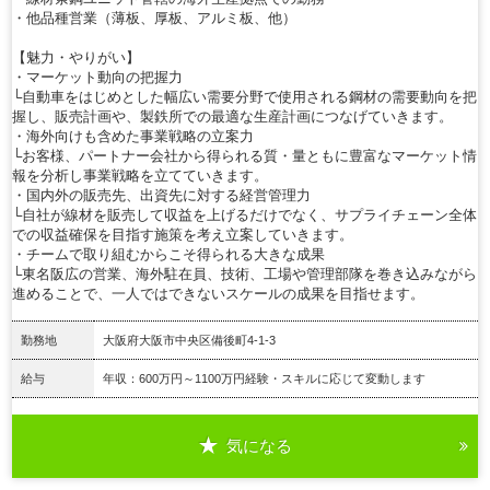
・他品種営業（薄板、厚板、アルミ板、他）
【魅力・やりがい】
・マーケット動向の把握力
└自動車をはじめとした幅広い需要分野で使用される鋼材の需要動向を把
握し、販売計画や、製鉄所での最適な生産計画につなげていきます。
・海外向けも含めた事業戦略の立案力
└お客様、パートナー会社から得られる質・量ともに豊富なマーケット情
報を分析し事業戦略を立てていきます。
・国内外の販売先、出資先に対する経営管理力
└自社が線材を販売して収益を上げるだけでなく、サプライチェーン全体
での収益確保を目指す施策を考え立案していきます。
・チームで取り組むからこそ得られる大きな成果
└東名阪広の営業、海外駐在員、技術、工場や管理部隊を巻き込みながら
進めることで、一人ではできないスケールの成果を目指せます。
勤務地
大阪府大阪市中央区備後町4-1-3
給与
年収：600万円～1100万円経験・スキルに応じて変動します
気になる
詳細を見る