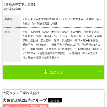
【業務内容変更の範囲】
同社業務全般
勤務地
大阪府東大阪市高井田本通2-8-27 大阪メトロ中央線「高井田」駅か
ら徒歩15分 勤務地変更の範囲:…
給与
年収：400万円～600万円■年収：400万～600万円 月給制：月額
250000円 賞与：年2回（7月、12月） 昇給：年1回（4月）■雇用
形態：正社員 契約期間：無期 試用期間：有(4ヶ月)■福利厚生：
通勤手当（全額支給）、家族手当（配偶者1万円、子5千円※3人ま
で）、退職金制度、昼食支給（社員食堂あり）■勤務時間：8時30分
～17時00分 （所定労働時間7.5時間） 休憩時間：60分■喫煙情
報：敷地内禁煙（喫煙場所あり）
気になる
詳細を見る
大同メタル工業株式会社
大阪支店第2販売グループ
正社員
紹介：
イーキャリアFA
に掲載