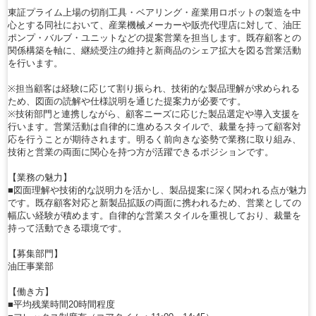
東証プライム上場の切削工具・ベアリング・産業用ロボットの製造を中
心とする同社において、産業機械メーカーや販売代理店に対して、油圧
ポンプ・バルブ・ユニットなどの提案営業を担当します。既存顧客との
関係構築を軸に、継続受注の維持と新商品のシェア拡大を図る営業活動
を行います。
※担当顧客は経験に応じて割り振られ、技術的な製品理解が求められる
ため、図面の読解や仕様説明を通じた提案力が必要です。
※技術部門と連携しながら、顧客ニーズに応じた製品選定や導入支援を
行います。営業活動は自律的に進めるスタイルで、裁量を持って顧客対
応を行うことが期待されます。明るく前向きな姿勢で業務に取り組み、
技術と営業の両面に関心を持つ方が活躍できるポジションです。
【業務の魅力】
■図面理解や技術的な説明力を活かし、製品提案に深く関われる点が魅力
です。既存顧客対応と新製品拡販の両面に携われるため、営業としての
幅広い経験が積めます。自律的な営業スタイルを重視しており、裁量を
持って活動できる環境です。
【募集部門】
油圧事業部
【働き方】
■平均残業時間20時間程度