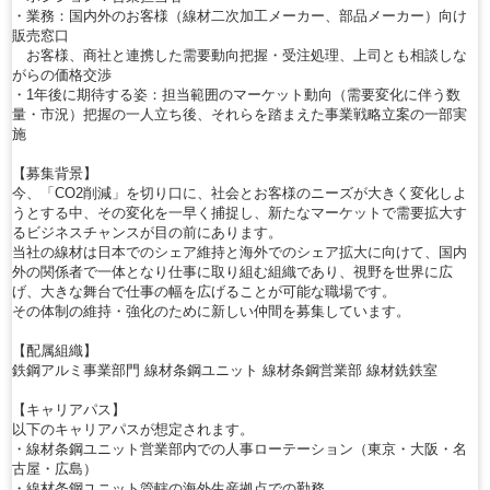
・業務：国内外のお客様（線材二次加工メーカー、部品メーカー）向け
販売窓口
お客様、商社と連携した需要動向把握・受注処理、上司とも相談しな
がらの価格交渉
・1年後に期待する姿：担当範囲のマーケット動向（需要変化に伴う数
量・市況）把握の一人立ち後、それらを踏まえた事業戦略立案の一部実
施
【募集背景】
今、「CO2削減」を切り口に、社会とお客様のニーズが大きく変化しよ
うとする中、その変化を一早く捕捉し、新たなマーケットで需要拡大す
るビジネスチャンスが目の前にあります。
当社の線材は日本でのシェア維持と海外でのシェア拡大に向けて、国内
外の関係者で一体となり仕事に取り組む組織であり、視野を世界に広
げ、大きな舞台で仕事の幅を広げることが可能な職場です。
その体制の維持・強化のために新しい仲間を募集しています。
【配属組織】
鉄鋼アルミ事業部門 線材条鋼ユニット 線材条鋼営業部 線材銑鉄室
【キャリアパス】
以下のキャリアパスが想定されます。
・線材条鋼ユニット営業部内での人事ローテーション（東京・大阪・名
古屋・広島）
・線材条鋼ユニット管轄の海外生産拠点での勤務