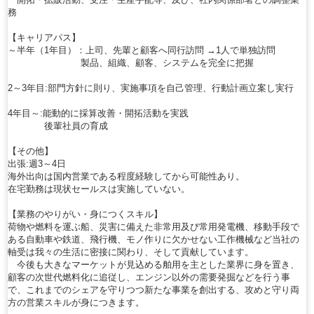
務
【キャリアパス】
～半年（1年目）：上司、先輩と顧客へ同行訪問 →1人で単独訪問
製品、組織、顧客、システムを完全に把握
2～3年目:部門方針に則り、実施事項を自己管理、行動計画立案し実行
4年目～:能動的に採算改善・開拓活動を実践
後輩社員の育成
【その他】
出張:週3～4日
海外出向は国内営業である程度経験してから可能性あり。
在宅勤務は現状セールスは実施していない。
【業務のやりがい・身につくスキル】
荷物や燃料を運ぶ船、災害に備えた非常用及び常用発電機、移動手段で
ある自動車や鉄道、飛行機、モノ作りに欠かせない工作機械など当社の
軸受は我々の生活に密接に関わり、そして貢献しています。
今後も大きなマーケットが見込める舶用を主とした業界に身を置き、
顧客の次世代燃料化に追従し、エンジン以外の需要発掘などを行う事
で、これまでのシェアを守りつつ新たな事業を創出する、攻めと守り両
方の営業スキルが身につきます。