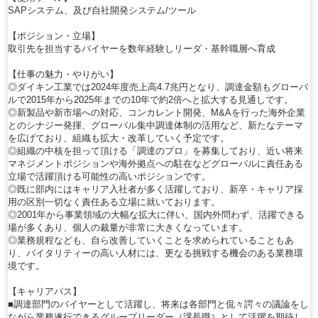
SAPシステム、及び自社開発システム/ツール
【ポジション・立場】
取引先を担当するバイヤーを数年経験しリーダ・基幹職層へ育成
【仕事の魅力・やりがい】
◎ダイキン工業では2024年度売上高4.7兆円となり、調達金額もグローバ
ルで2015年から2025年までの10年で約2倍へと拡大する見通しです。
◎新製品や新市場への対応、コンカレント開発、M&Aを行った海外企業
とのシナジー発揮、グローバル集中調達体制の活用など、新たなテーマ
を広げており、組織も拡大・改革していく予定です。
◎組織の中核を担って頂ける「調達のプロ」を募集しており、近い将来
マネジメントポジションや海外拠点への駐在などグローバルに責任ある
立場で活躍頂ける可能性の高いポジションです。
◎既に部内にはキャリア入社者が多く活躍しており、新卒・キャリア採
用の区別一切なく責任ある立場に就いております。
◎2001年から事業領域の大幅な拡大に伴い、国内外問わず、活躍できる
場が多くあり、個人の裁量が非常に大きくなっています。
◎業務規程なども、自ら改善していくことを求められていることもあ
り、バイタリティーの高い人材には、更なる挑戦する機会のある業務環
境です。
【キャリアパス】
■調達部門のバイヤーとして活躍し、将来は各部門と侃々諤々の議論をし
ながら業務遂行できるグループリーダー（課長職）として活躍を期待し