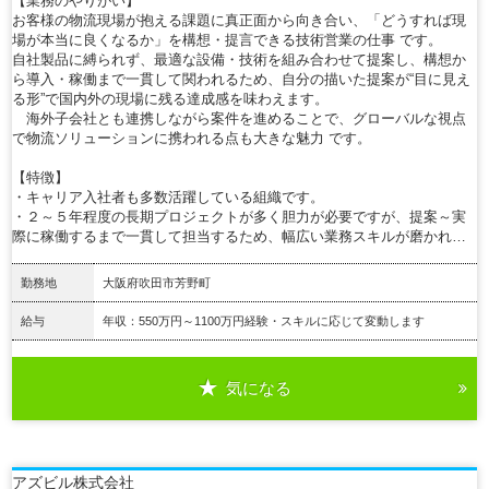
【業務のやりがい】
お客様の物流現場が抱える課題に真正面から向き合い、「どうすれば現
場が本当に良くなるか」を構想・提言できる技術営業の仕事 です。
自社製品に縛られず、最適な設備・技術を組み合わせて提案し、構想か
ら導入・稼働まで一貫して関われるため、自分の描いた提案が“目に見え
る形”で国内外の現場に残る達成感を味わえます。
海外子会社とも連携しながら案件を進めることで、グローバルな視点
で物流ソリューションに携われる点も大きな魅力 です。
【特徴】
・キャリア入社者も多数活躍している組織です。
・２～５年程度の長期プロジェクトが多く胆力が必要ですが、提案～実
際に稼働するまで一貫して担当するため、幅広い業務スキルが磨かれ…
勤務地
大阪府吹田市芳野町
給与
年収：550万円～1100万円経験・スキルに応じて変動します
気になる
詳細を見る
アズビル株式会社