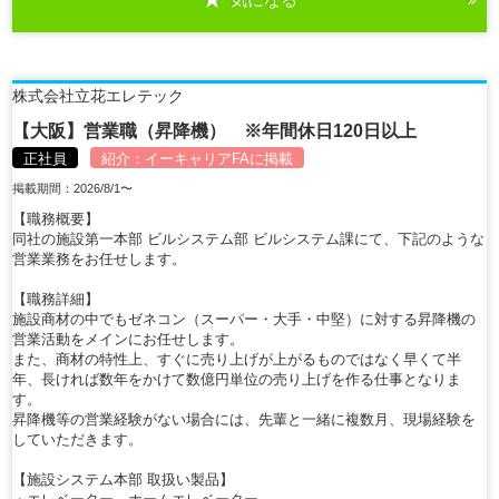
詳細を見る
株式会社立花エレテック
【大阪】営業職（昇降機） ※年間休日120日以上
正社員
紹介：
イーキャリアFA
に掲載
掲載期間：2026/8/1〜
【職務概要】
同社の施設第一本部 ビルシステム部 ビルシステム課にて、下記のような
営業業務をお任せします。
【職務詳細】
施設商材の中でもゼネコン（スーパー・大手・中堅）に対する昇降機の
営業活動をメインにお任せします。
また、商材の特性上、すぐに売り上げが上がるものではなく早くて半
年、長ければ数年をかけて数億円単位の売り上げを作る仕事となりま
す。
昇降機等の営業経験がない場合には、先輩と一緒に複数月、現場経験を
していただきます。
【施設システム本部 取扱い製品】