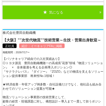
気になる
詳細を見る
株式会社豊田自動織機
【大阪】””次世代物流””技術営業～生技・営業出身歓迎～
正社員
紹介：
イーキャリアFA
に掲載
掲載期間：2026/7/17〜
【パソナキャリア経由での入社実績あり】
◎トヨタ源流 豊田自動織機随一の高成長”花形”領域『物流ソリューショ
ン』 × 全体最適を考える企画導入ポジション◎
『サクラクレパス』『ダイソー』『ZOZO』などの物流を支えるソリュー
ション提供事業部 将来性No.1領域！
★WLB改善・年収アップ例多数・自社設備だけでなく、他社品も組み合
わせてのソリューション提案が可能★
物流ソリューション事業部の技術営業として、
顧客の経営・現場課題に対し、構想設計～導入まで一貫して担うポジシ
ョンです。