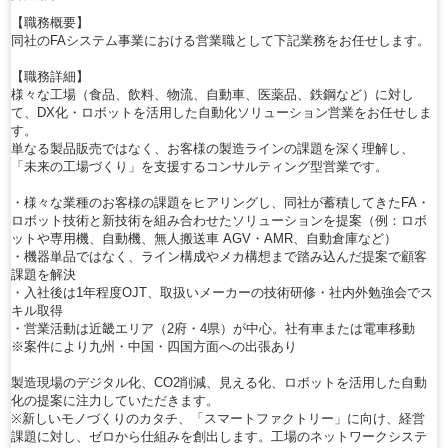
【職務概要】
同社のFAシステム事業における営業職として下記業務をお任せします。
【職務詳細】
様々な工場（食品、飲料、物流、自動車、医薬品、鉄鋼など）に対し
て、DX化・ロボットを活用した自動化ソリューション営業をお任せしま
す。
単なる製品販売ではなく、お客様の製造ラインの課題を深く理解し、
「未来の工場づくり」を支援するコンサルティング型営業です。
・様々な業種のお客様の課題をヒアリングし、同社が蓄積してきたFA・
ロボット技術と新技術を組み合わせたソリューションを提案（例：ロボ
ットや専用機、自動機、無人搬送車 AGV・AMR、自動倉庫など）
・機器単品ではなく、ライン構成やメカ構想まで踏み込んだ提案で顧客
課題を解決
・入社後は1年程度OJT、取扱いメーカーの技術研修・社内外勉強会でス
キル取得
・営業活動は近畿エリア（2府・4県）が中心。社有車または電車移動
※案件により九州・中国・四国方面への出張あり
製造現場のデジタル化、CO2削減、見える化、ロボットを活用した自動
化の提案に注力していただきます。
※新しいモノづくりのカタチ、「スマートファクトリー」に向け、経営
課題に対し、ゼロから仕組みを創出します。工場のネットワークシステ