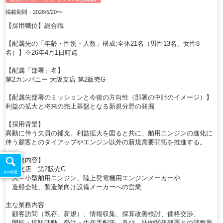
掲載期間：2026/5/20〜
【採用職位】総合職
【配属先の「年齢・性別・人数」構成:全体21名（男性13名、女性8
名）】※26年4月1日時点
【配属「部署」名】
第2カンパニー 大阪支店 第2販売G
【配属先部署のミッションと今後の方向性（部署の中計のイメージ）】
利益の拡大と将来の売上基盤となる新規分野の発掘
【採用背景】
異動に伴う欠員の補充。利益拡大を図ると共に、舶用エンジンの進化に
伴う顧客とのタイアップやエンジン以外の新規需要開拓を推進する。
【業務内容】
大阪支店 第2販売G
条件変更
大～小型舶用エンジン、陸上発電機用エンジンメーカーや
造船会社、製造業向け設備メーカーへの営業
主な業務内容
顧客訪問（既存、新規）、情報収集、採算改善検討、価格交渉、
開拓・拡販活動、受注・生産手配等、及び、社内関係部署との調整業