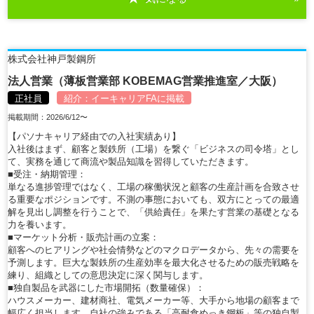
株式会社神戸製鋼所
法人営業（薄板営業部 KOBEMAG営業推進室／大阪）
正社員
紹介：
イーキャリアFA
に掲載
掲載期間：2026/6/12〜
【パソナキャリア経由での入社実績あり】
入社後はまず、顧客と製鉄所（工場）を繋ぐ「ビジネスの司令塔」とし
て、実務を通じて商流や製品知識を習得していただきます。
■受注・納期管理：
単なる進捗管理ではなく、工場の稼働状況と顧客の生産計画を合致させ
る重要なポジションです。不測の事態においても、双方にとっての最適
解を見出し調整を行うことで、「供給責任」を果たす営業の基礎となる
力を養います。
■マーケット分析・販売計画の立案：
顧客へのヒアリングや社会情勢などのマクロデータから、先々の需要を
予測します。巨大な製鉄所の生産効率を最大化させるための販売戦略を
練り、組織としての意思決定に深く関与します。
■独自製品を武器にした市場開拓（数量確保）：
ハウスメーカー、建材商社、電気メーカー等、大手から地場の顧客まで
幅広く担当します。自社の強みである「高耐食めっき鋼板」等の独自製