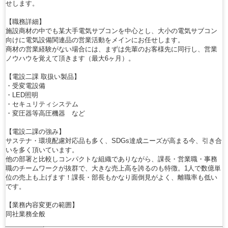
せします。
【職務詳細】
施設商材の中でも某大手電気サブコンを中心とし、大小の電気サブコン
向けに電気設備関連品の営業活動をメインにお任せします。
商材の営業経験がない場合には、まずは先輩のお客様先に同行し、営業
ノウハウを覚えて頂きます（最大6ヶ月）。
【電設二課 取扱い製品】
・受変電設備
・LED照明
・セキュリティシステム
・変圧器等高圧機器 など
【電設二課の強み】
サステナ・環境配慮対応品も多く、SDGs達成ニーズが高まる今、引き合
いを多く頂いています。
他の部署と比較しコンパクトな組織でありながら、課長・営業職・事務
職のチームワークが抜群で、大きな売上高を誇るのも特徴。1人で数億単
位の売上も上げます！課長・部長もかなり面倒見がよく、離職率も低い
です。
【業務内容変更の範囲】
同社業務全般