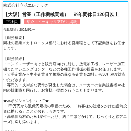
株式会社立花エレテック
【大阪】営業（工作機械関連） ※年間休日120日以上
正社員
紹介：
イーキャリアFA
に掲載
掲載期間：2026/8/1〜
【職務概要】
同社の産業メカトロニクス部門における営業職として下記業務をお任せ
します。
【職務詳細】
・エンドユーザー向けと販売店向けに対し、放電加工機、レーザー加工
機またマシニングセンターなどの各種工作機械の提案をお任せします。
・大手企業から中小企業まで規模の異なる企業を20社から30社程度対応
いただきます。
・専門的・技術的な要件が発生した場合は、メーカーの営業担当者や社
内の技術職と同行し、お客様へ提案を行うこともあります。
★本ポジションについて★
・1千万円から数億円規模の単価のため、「お客様の社運をかけた設備投
資に携わる」ことがおもしろさです。
・高単価商材のため1案件当たり、約半年ほどかけて、じっくりと顧客ニ
ーズに寄り添います。