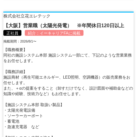
株式会社立花エレテック
【大阪】営業職（太陽光発電） ※年間休日120日以上
正社員
紹介：
イーキャリアFA
に掲載
掲載期間：2026/8/1〜
【職務概要】
同社の施設システム本部 施設システム一部にて、下記のような営業業務
をお任せします。
【職務詳細】
施設商材（再生可能エネルギー、LED照明、空調機器）の販売業務をお
任せします。
また、＋αの提案をすること（卸すだけでなく、設計図面や補助金などの
知識や経験、技術力など）もお任せします。
【施設システム本部 取扱い製品】
・太陽光発電設備
・ソーラーカーポート
・蓄電池
・急速充電器 など