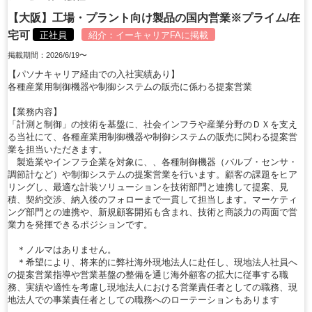
【大阪】工場・プラント向け製品の国内営業※プライム/在
宅可
正社員
紹介：
イーキャリアFA
に掲載
掲載期間：2026/6/19〜
【パソナキャリア経由での入社実績あり】
各種産業用制御機器や制御システムの販売に係わる提案営業
【業務内容】
「計測と制御」の技術を基盤に、社会インフラや産業分野のＤＸを支え
る当社にて、各種産業用制御機器や制御システムの販売に関わる提案営
業を担当いただきます。
製造業やインフラ企業を対象に、、各種制御機器（バルブ・センサ・
調節計など）や制御システムの提案営業を行います。顧客の課題をヒア
リングし、最適な計装ソリューションを技術部門と連携して提案、見
積、契約交渉、納入後のフォローまで一貫して担当します。マーケティ
ング部門との連携や、新規顧客開拓も含まれ、技術と商談力の両面で営
業力を発揮できるポジションです。
＊ノルマはありません。
＊希望により、将来的に弊社海外現地法人に赴任し、現地法人社員へ
の提案営業指導や営業基盤の整備を通じ海外顧客の拡大に従事する職
務、実績や適性を考慮し現地法人における営業責任者としての職務、現
地法人での事業責任者としての職務へのローテーションもあります