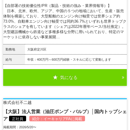
【自部署の技術優位性/PR（製品・技術の強み・業界情報等）】
日本、北米、欧州、アジア、中国の５つの地域において、生産・販売
体制を構築しており、大型船舶のエンジン向け軸受では世界シェア約
73.0%、自動車エンジン向け軸受では同約36.7%といずれも世界トップク
ラスのシェアを有しています（シェアは2022年暦年ベース/当社推定）。
大型建設機械から鉄道など多種多様な分野に用いられており、特定のマ
ーケットに依存しない事業展開…
勤務地
大阪府淀川区
給与
年収：400万円～600万円経験・スキルに応じて変動します
気になる
詳細を見る
株式会社不二越
【大阪】法人営業（油圧ポンプ・バルブ）│国内トップシェ
ア
正社員
紹介：
イーキャリアFA
に掲載
掲載期間：2026/5/20〜