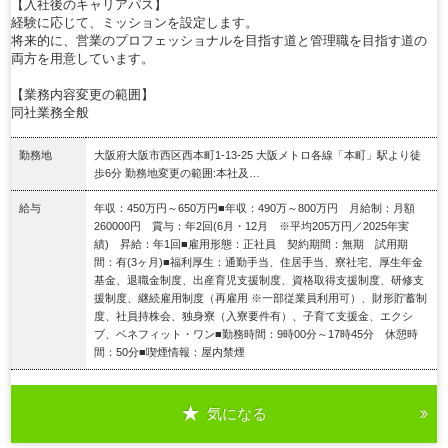
【入社後のキャリアパス】
経験に応じて、ミッションを設定します。
将来的に、営業のプロフェッショナルを目指す道と管理職を目指す道の
両方を用意しています。
【業務内容変更の範囲】
同社業務全般
勤務地
大阪府大阪市西区西本町1-13-25 大阪メトロ各線「本町」駅より徒
歩6分 勤務地変更の範囲:本社及…
給与
年収：450万円～650万円■年収：490万～800万円 月給制：月額
260000円 賞与：年2回(6月・12月 ※平均205万円／2025年実
績) 昇給：年1回■雇用形態：正社員 契約期間：無期 試用期
間：有(3ヶ月)■福利厚生：通勤手当、住居手当、寮社宅、厚生年金
基金、退職金制度、出産育児支援制度、資格取得支援制度、研修支
援制度、継続雇用制度（再雇用 ※一部従業員利用可）、財形貯蓄制
度、社員持株会、独身寮（入寮要件有）、子育て支援金、エクシ
ブ、ベネフィット・ワン■勤務時間：9時00分～17時45分 休憩時
間：50分■喫煙情報：屋内禁煙
気になる
詳細を見る