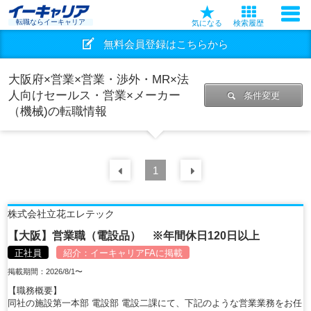
転職ならイーキャリア
気になる
検索履歴
無料会員登録はこちらから
大阪府×営業×営業・渉外・MR×法
人向けセールス・営業×メーカー
条件変更
（機械)の転職情報
前の
1
30
件
次の
30
件
株式会社立花エレテック
【大阪】営業職（電設品） ※年間休日120日以上
正社員
紹介：
イーキャリアFA
に掲載
掲載期間：2026/8/1〜
【職務概要】
同社の施設第一本部 電設部 電設二課にて、下記のような営業業務をお任