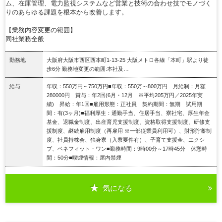
ム、在庫管理、電力監視システムなど営業と技術の合わせ技でモノづく
りのあらゆる課題を根本から改善します。
【業務内容変更の範囲】
同社業務全般
勤務地
大阪府大阪市西区西本町1-13-25 大阪メトロ各線「本町」駅より徒
歩6分 勤務地変更の範囲:本社及…
給与
年収：550万円～750万円■年収：550万～800万円 月給制：月額
280000円 賞与：年2回(6月・12月 ※平均205万円／2025年実
績) 昇給：年1回■雇用形態：正社員 契約期間：無期 試用期
間：有(3ヶ月)■福利厚生：通勤手当、住居手当、寮社宅、厚生年金
基金、退職金制度、出産育児支援制度、資格取得支援制度、研修支
援制度、継続雇用制度（再雇用 ※一部従業員利用可）、財形貯蓄制
度、社員持株会、独身寮（入寮要件有）、子育て支援金、エクシ
ブ、ベネフィット・ワン■勤務時間：9時00分～17時45分 休憩時
間：50分■喫煙情報：屋内禁煙
気になる
詳細を見る