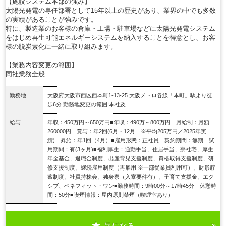
【施設システム本部の強み】
太陽光発電の専任部署として15年以上の歴史があり、業界の中でも多数
の実績があることが強みです。
特に、製造業のお客様の倉庫・工場・駐車場などに太陽光発電システム
をはじめ再生可能エネルギーシステムを納入することを得意とし、お客
様の脱炭素化に一緒に取り組みます。
【業務内容変更の範囲】
同社業務全般
勤務地
大阪府大阪市西区西本町1-13-25 大阪メトロ各線「本町」駅より徒
歩6分 勤務地変更の範囲:本社及…
給与
年収：450万円～650万円■年収：490万～800万円 月給制：月額
260000円 賞与：年2回(6月・12月 ※平均205万円／2025年実
績) 昇給：年1回（4月）■雇用形態：正社員 契約期間：無期 試
用期間：有(3ヶ月)■福利厚生：通勤手当、住居手当、寮社宅、厚生
年金基金、退職金制度、出産育児支援制度、資格取得支援制度、研
修支援制度、継続雇用制度（再雇用 ※一部従業員利用可）、財形貯
蓄制度、社員持株会、独身寮（入寮要件有）、子育て支援金、エク
シブ、ベネフィット・ワン■勤務時間：9時00分～17時45分 休憩時
間：50分■喫煙情報：屋内原則禁煙（喫煙室あり）
気になる