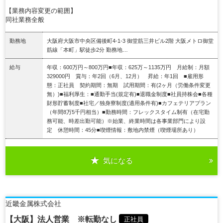
【業務内容変更の範囲】
同社業務全般
勤務地
大阪府大阪市中央区備後町4-1-3 御堂筋三井ビル2階 大阪メトロ御堂
筋線「本町」駅徒歩2分 勤務地…
給与
年収：600万円～800万円■年収：625万～1135万円 月給制：月額
329000円 賞与：年2回（6月、12月） 昇給：年1回 ■雇用形
態：正社員 契約期間：無期 試用期間：有(2ヶ月（労働条件変更
無）)■福利厚生：■通勤手当(規定有)■退職金制度■社員持株会■各種
財形貯蓄制度■社宅／独身寮制度(適用条件有)■カフェテリアプラン
（年間8万5千円相当）■勤務時間：フレックスタイム制有（在宅勤
務可能、時差出勤可能）※始業、終業時間は各事業部門により設
定 休憩時間：45分■喫煙情報：敷地内禁煙（喫煙場所あり）
気になる
詳細を見る
近畿金属株式会社
【大阪】法人営業 ※転勤なし
正社員