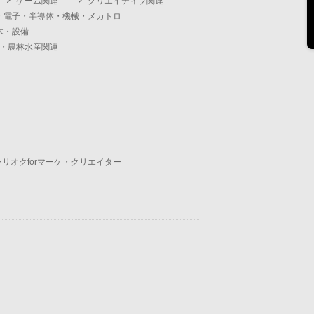
ゲーム関連
クリエイティブ関連
・電子・半導体・機械・メカトロ
木・設備
・農林水産関連
ャリオクforマーケ・クリエイター