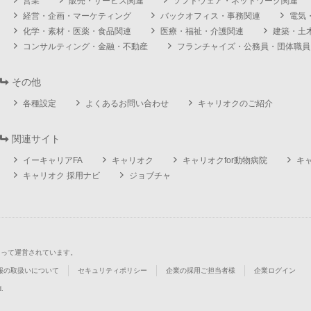
営業
販売・サービス関連
ソフトウェア・ネットワーク関連
経営・企画・マーケティング
バックオフィス・事務関連
電気
化学・素材・医薬・食品関連
医療・福祉・介護関連
建築・土
コンサルティング・金融・不動産
フランチャイズ・公務員・団体職員
その他
各種設定
よくあるお問い合わせ
キャリオクのご紹介
関連サイト
イーキャリアFA
キャリオク
キャリオクfor動物病院
キ
キャリオク 採用ナビ
ジョブチャ
よって運営されています。
報の取扱いについて
セキュリティポリシー
企業の採用ご担当者様
企業ログイン
d.