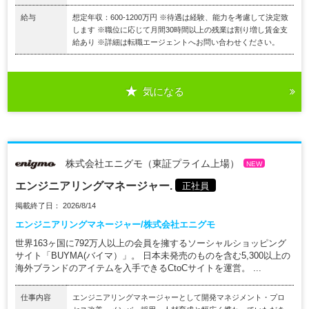
給与
想定年収：600-1200万円 ※待遇は経験、能力を考慮して決定致
します ※職位に応じて月間30時間以上の残業は割り増し賃金支
給あり ※詳細は転職エージェントへお問い合わせください。
気になる
株式会社エニグモ（東証プライム上場）
NEW
エンジニアリングマネージャー.
正社員
掲載終了日： 2026/8/14
エンジニアリングマネージャー/株式会社エニグモ
世界163ヶ国に792万人以上の会員を擁するソーシャルショッピング
サイト「BUYMA(バイマ）」。 日本未発売のものを含む5,300以上の
海外ブランドのアイテムを入手できるCtoCサイトを運営。 ...
仕事内容
エンジニアリングマネージャーとして開発マネジメント・プロ