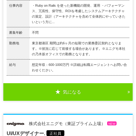
仕事内容
・Ruby on Rails を使った新機能の開発、運用 ・パフォーマン
ス、冗長性、保守性、ROIを考慮したシステムアーキテクチャ
の策定、設計（アーキテクチャを含めて全体的にやっていきた
いという方に...
募集年齢
不問
勤務地
東京都港区 期間は約6ヶ月の短期での業務委託契約となりま
す。※状況に応じて前後する場合があります。※エニグモ本社
の乃木坂オフィスでの勤務となります。
給与
想定年収：600-1000万円 ※詳細は転職エージェントへお問い合
わせください。
気になる
株式会社エニグモ（東証プライム上場）
NEW
UI/UXデザイナー.
正社員