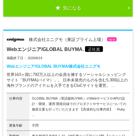
気になる
株式会社エニグモ（東証プライム上場）
NEW
Webエンジニア/GLOBAL BUYMA.
正社員
掲載終了日： 2026/8/14
Webエンジニア/GLOBAL BUYMA/株式会社エニグモ
世界163ヶ国に792万人以上の会員を擁するソーシャルショッピング
サイト「BUYMA(バイマ）」。 日本未発売のものを含む5,300以上の
海外ブランドのアイテムを入手できるCtoCサイトを運営。 ...
仕事内容
GLOBAL BUYMA（英語版BUYMA ）のWebサービスやAPIの設
計・開発、運用 開発目線でのプロダクトやサービスについての
施策立案も行っていただきます 【具体的な仕事内容】 ・Ruby
...
募集年齢
不問
勤務地
東京都港区赤坂8-1-22 NMF青山一丁目ビル6階 【リモートワ