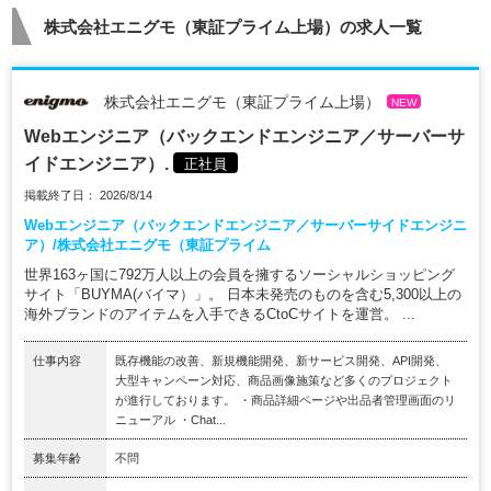
株式会社エニグモ（東証プライム上場）の求人一覧
株式会社エニグモ（東証プライム上場）
NEW
Webエンジニア（バックエンドエンジニア／サーバーサ
イドエンジニア）.
正社員
掲載終了日： 2026/8/14
Webエンジニア（バックエンドエンジニア／サーバーサイドエンジニ
ア）/株式会社エニグモ（東証プライム
世界163ヶ国に792万人以上の会員を擁するソーシャルショッピング
サイト「BUYMA(バイマ）」。 日本未発売のものを含む5,300以上の
海外ブランドのアイテムを入手できるCtoCサイトを運営。 ...
仕事内容
既存機能の改善、新規機能開発、新サービス開発、API開発、
大型キャンペーン対応、商品画像施策など多くのプロジェクト
が進行しております。 ・商品詳細ページや出品者管理画面のリ
ニューアル ・Chat...
募集年齢
不問