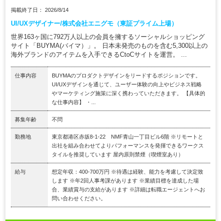
掲載終了日： 2026/8/14
UI/UXデザイナー/株式会社エニグモ（東証プライム上場）
世界163ヶ国に792万人以上の会員を擁するソーシャルショッピング
サイト「BUYMA(バイマ）」。 日本未発売のものを含む5,300以上の
海外ブランドのアイテムを入手できるCtoCサイトを運営。 ...
仕事内容
BUYMAのプロダクトデザインをリードするポジションです。
UI/UXデザインを通じて、ユーザー体験の向上やビジネス戦略
やマーケティング施策に深く携わっていただきます。 【具体的
な仕事内容】 ・...
募集年齢
不問
勤務地
東京都港区赤坂8-1-22 NMF青山一丁目ビル6階 ※リモートと
出社を組み合わせてよりパフォーマンスを発揮できるワークス
タイルを推奨しています 屋内原則禁煙（喫煙室あり）
給与
想定年収：400-700万円 ※待遇は経験、能力を考慮して決定致
します ※年2回人事考課があります ※業績目標を達成した場
合、業績賞与の支給があります ※詳細は転職エージェントへお
問い合わせください。