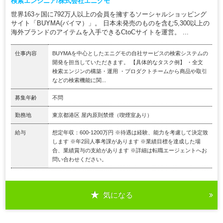
検索エンジニア/株式会社エニグモ
世界163ヶ国に792万人以上の会員を擁するソーシャルショッピング
サイト「BUYMA(バイマ）」。 日本未発売のものを含む5,300以上の
海外ブランドのアイテムを入手できるCtoCサイトを運営。 ...
仕事内容
BUYMAを中心としたエニグモの自社サービスの検索システムの
開発を担当していただきます。 【具体的なタスク例】 ・全文
検索エンジンの構築・運用 ・プロダクトチームから商品や取引
などの検索機能に関...
募集年齢
不問
勤務地
東京都港区 屋内原則禁煙（喫煙室あり）
給与
想定年収：600-1200万円 ※待遇は経験、能力を考慮して決定致
します ※年2回人事考課があります ※業績目標を達成した場
合、業績賞与の支給があります ※詳細は転職エージェントへお
問い合わせください。
気になる