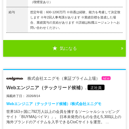
（喫煙室あり）
給与
想定年収：600-1200万円 ※待遇は経験、能力を考慮して決定致
します ※年2回人事考課があります ※業績目標を達成した場
合、業績賞与の支給があります ※詳細は転職エージェントへお
問い合わせください。
気になる
株式会社エニグモ（東証プライム上場）
NEW
Webエンジニア（テックリード候補）.
正社員
掲載終了日： 2026/8/14
Webエンジニア（テックリード候補）/株式会社エニグモ
世界163ヶ国に792万人以上の会員を擁するソーシャルショッピング
サイト「BUYMA(バイマ）」。 日本未発売のものを含む5,300以上の
海外ブランドのアイテムを入手できるCtoCサイトを運営。 ...