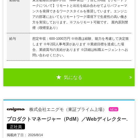
ークについて】リモートと出社を組み合わせてよりパフォーマ
ンスを発揮できるワークスタイルを推奨しています。エンジニ
アの部署においてもリモートワーク環境下で生産性の高い働き
方を実現しております。※フルリモート可能です。 屋内原則禁
煙（喫煙室あり）
給与
想定年収：600-1000万円 ※待遇は経験、能力を考慮して決定致
します ※年2回人事考課があります ※業績目標を達成した場
合、業績賞与の支給があります ※詳細は転職エージェントへお
問い合わせください。
気になる
株式会社エニグモ（東証プライム上場）
NEW
プロダクトマネージャー（PdM）／Webディレクター.
正社員
掲載終了日： 2026/8/14