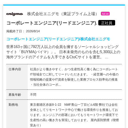
株式会社エニグモ（東証プライム上場）
NEW
コーポレートエンジニア(リードエンジニア).
正社員
掲載終了日： 2026/8/14
コーポレートエンジニア(リードエンジニア)/株式会社エニグモ
世界163ヶ国に792万人以上の会員を擁するソーシャルショッピング
サイト「BUYMA(バイマ）」。 日本未発売のものを含む5,300以上の
海外ブランドのアイテムを入手できるCtoCサイトを運営。 ...
仕事内容
社員がより働きやすく、かつ生産性高く働く為にコーポレート
IT領域全てに対してリードいただきます。 ・経営層への今後の
情報戦略の提案やIT資産を駆使した業務プロセス効率化の推進
・当社全体のコーポ...
募集年齢
不問
勤務地
東京都港区赤坂8-1-22 NMF青山一丁目ビル6階 弊社では会社
全体としてリモートワーク中心で働ける環境作りを推進してお
ります。エンジニアの部署においてもリモートワーク環境下で
生産性の高い働き方を実現しております。 屋内原則禁煙（喫煙
室あり）