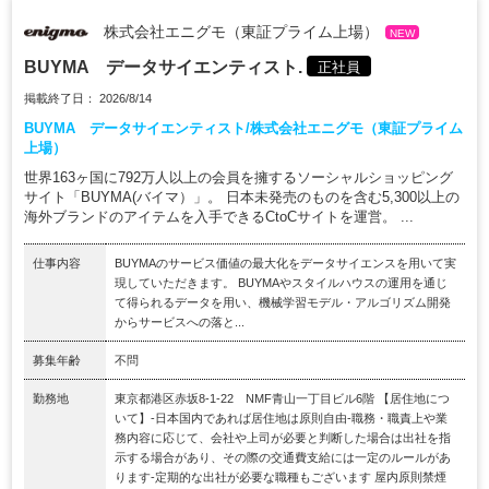
株式会社エニグモ（東証プライム上場）
NEW
BUYMA データサイエンティスト.
正社員
掲載終了日： 2026/8/14
BUYMA データサイエンティスト/株式会社エニグモ（東証プライム
上場）
世界163ヶ国に792万人以上の会員を擁するソーシャルショッピング
サイト「BUYMA(バイマ）」。 日本未発売のものを含む5,300以上の
海外ブランドのアイテムを入手できるCtoCサイトを運営。 ...
仕事内容
BUYMAのサービス価値の最大化をデータサイエンスを用いて実
現していただきます。 BUYMAやスタイルハウスの運用を通じ
て得られるデータを用い、機械学習モデル・アルゴリズム開発
からサービスへの落と...
募集年齢
不問
勤務地
東京都港区赤坂8-1-22 NMF青山一丁目ビル6階 【居住地につ
いて】-日本国内であれば居住地は原則自由-職務・職責上や業
務内容に応じて、会社や上司が必要と判断した場合は出社を指
示する場合があり、その際の交通費支給には一定のルールがあ
ります-定期的な出社が必要な職種もございます 屋内原則禁煙