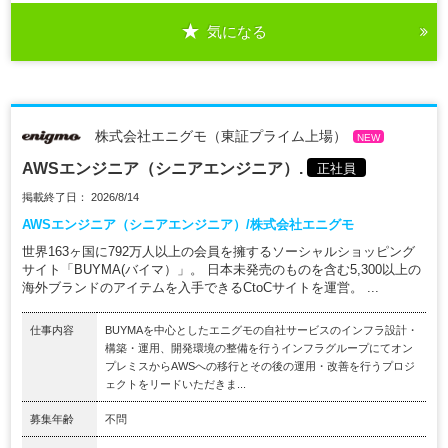
気になる
株式会社エニグモ（東証プライム上場）
NEW
AWSエンジニア（シニアエンジニア）.
正社員
掲載終了日： 2026/8/14
AWSエンジニア（シニアエンジニア）/株式会社エニグモ
世界163ヶ国に792万人以上の会員を擁するソーシャルショッピング
サイト「BUYMA(バイマ）」。 日本未発売のものを含む5,300以上の
海外ブランドのアイテムを入手できるCtoCサイトを運営。 ...
仕事内容
BUYMAを中心としたエニグモの自社サービスのインフラ設計・
構築・運用、開発環境の整備を行うインフラグループにてオン
プレミスからAWSへの移行とその後の運用・改善を行うプロジ
ェクトをリードいただきま...
募集年齢
不問