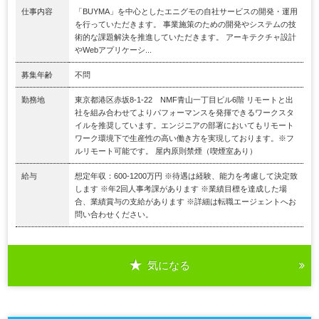
仕事内容
「BUYMA」を中心としたエニグモの自社サービスの開発・運用
を行っていただきます。 事業施策のための開発やシステムの技
術的な課題解決を推進していただきます。 アーキテクチャ設計
やWebアプリケーシ...
募集年齢
不問
勤務地
東京都港区赤坂8-1-22 NMF青山一丁目ビル6階 リモートと出
社を組み合わせてよりパフォーマンスを発揮できるワークスタ
イルを推奨しています。エンジニアの部署においてもリモート
ワーク環境下で生産性の高い働き方を実現しております。※フ
ルリモート可能です。 屋内原則禁煙（喫煙室あり）
給与
想定年収：600-1200万円 ※待遇は経験、能力を考慮して決定致
します ※年2回人事考課があります ※業績目標を達成した場
合、業績賞与の支給があります ※詳細は転職エージェントへお
問い合わせください。
気になる