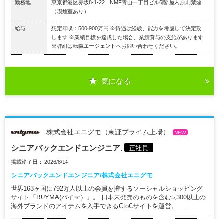
勤務地
東京都港区赤坂8-1-22 NMF青山一丁目ビル6階 屋内原則禁煙
（喫煙室あり）
給与
想定年収：500-900万円 ※待遇は経験、能力を考慮して決定致
します ※業績目標を達成した場合、業績賞与の支給があります
※詳細は転職エージェントへお問い合わせください。
気になる
株式会社エニグモ（東証プライム上場）
NEW
シニアバックエンドエンジニア.
正社員
掲載終了日： 2026/8/14
シニアバックエンドエンジニア/株式会社エニグモ
世界163ヶ国に792万人以上の会員を擁するソーシャルショッピング
サイト「BUYMA(バイマ）」。 日本未発売のものを含む5,300以上の
海外ブランドのアイテムを入手できるCtoCサイトを運営。 ...