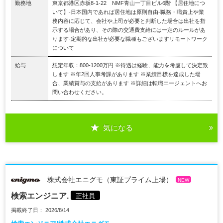
勤務地
東京都港区赤坂8-1-22 NMF青山一丁目ビル6階 【居住地につ
いて】-日本国内であれば居住地は原則自由-職務・職責上や業
務内容に応じて、会社や上司が必要と判断した場合は出社を指
示する場合があり、その際の交通費支給には一定のルールがあ
ります-定期的な出社が必要な職種もございますリモートワーク
について
給与
想定年収：800-1200万円 ※待遇は経験、能力を考慮して決定致
します ※年2回人事考課があります ※業績目標を達成した場
合、業績賞与の支給があります ※詳細は転職エージェントへお
問い合わせください。
気になる
株式会社エニグモ（東証プライム上場）
NEW
検索エンジニア.
正社員
掲載終了日： 2026/8/14