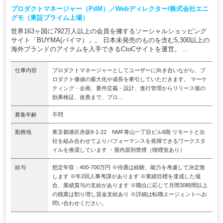
プロダクトマネージャー（PdM）／Webディレクター/株式会社エニ
グモ（東証プライム上場）
世界163ヶ国に792万人以上の会員を擁するソーシャルショッピング
サイト「BUYMA(バイマ）」。 日本未発売のものを含む5,300以上の
海外ブランドのアイテムを入手できるCtoCサイトを運営。 ...
仕事内容
プロダクトマネージャーとしてユーザーに向き合いながら、プ
ロダクト価値の最大化や成長を牽引していただきます。 マーケ
ティング・企画、要件定義・設計、進行管理からリリース後の
効果検証、改善まで、プロ...
募集年齢
不問
勤務地
東京都港区赤坂8-1-22 NMF青山一丁目ビル6階 リモートと出
社を組み合わせてよりパフォーマンスを発揮できるワークスタ
イルを推奨しています ・屋内原則禁煙（喫煙室あり）
給与
想定年収：400-700万円 ※待遇は経験、能力を考慮して決定致
します ※年2回人事考課があります ※業績目標を達成した場
合、業績賞与の支給があります ※職位に応じて月間30時間以上
の残業は割り増し賃金支給あり ※詳細は転職エージェントへお
問い合わせください。