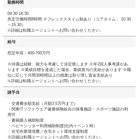
勤務時間
09:30-18:30
所定労働時間8時間 ※フレックスタイム制あり（コアタイム： 10:30
～15:30）
※詳細は転職エージェントへお問い合わせください。
給与
想定年収：400-700万円
※待遇は経験、能力を考慮して決定致します ※年2回人事考課があ
ります ※業績目標を達成した場合、業績賞与の支給があります ※職
位に応じて月間30時間以上の残業は割り増し賃金支給あり
※詳細は転職エージェントへお問い合わせください。
諸手当
・交通費全額支給（月額3.5万円まで）
・関東ITソフトウエア健康保険組合の保養施設・スポーツ施設の利
用可
・書籍購入補助制度
・ベビーシッター利用補助制度(社内イベント時）
・在宅作業環境費／在宅ネット環境支援制度
※詳細は転職エージェントへお問い合わせください。