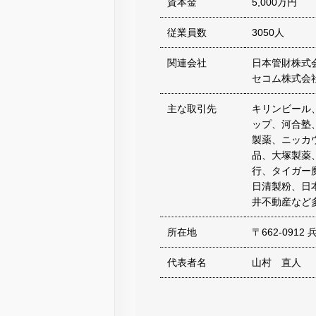
資本金
5,000万円
従業員数
3050人
関連会社
日本管財株式
セコム株式会
主な取引先
キリンビール
ップ、河合塾
製薬、ニッカ
品、大塚製薬
行、タイガー
日清製粉、日
井不動産など
所在地
〒662-091
代表者名
山村 直人