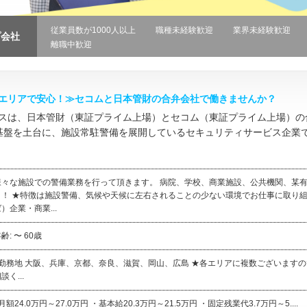
従業員数が1000人以上
職種未経験歓迎
業界未経験歓迎
プ会社
離職中歓迎
エリアで安心！≫セコムと日本管財の合弁会社で働きませんか？
スは、日本管財（東証プライム上場）とセコム（東証プライム上場）の
基盤を土台に、施設常駐警備を展開しているセキュリティサービス企業で
様々な施設での警備業務を行って頂きます。 病院、学校、商業施設、公共機関、某
り！ ★特徴は施設警備、気候や天候に左右されることの少ない環境でお仕事に取り組
）企業・商業...
齢: 〜 60歳
●勤務地 大阪、兵庫、京都、奈良、滋賀、岡山、広島 ★各エリアに複数ございます
談く...
月額24.0万円～27.0万円 ・基本給20.3万円～21.5万円 ・固定残業代3.7万円～5....