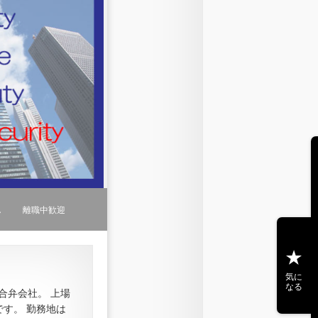
し
離職中歓迎
気に
なる
合弁会社。 上場
す。 勤務地は