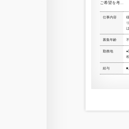
ご希望を考...
仕事内容
ば
募集年齢
勤務地
相
給与
■