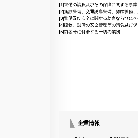
[1]警備の請負及びその保障に関する事業
[2]施設警備、交通誘導警備、雑踏警備
[3]警備及び安全に関する助言ならびに
[4]建物、設備の安全管理等の請負及び
[5]前各号に付帯する一切の業務
企業情報