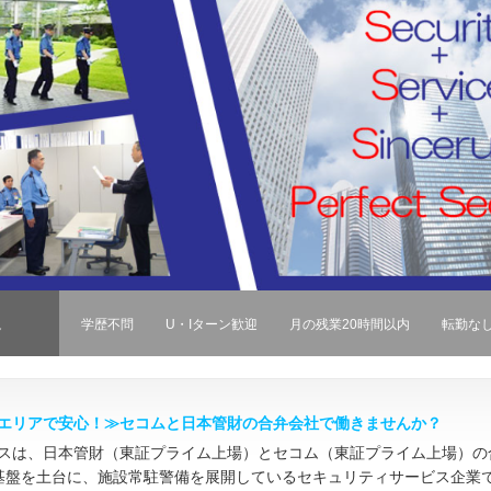
迎
学歴不問
U・Iターン歓迎
月の残業20時間以内
転勤な
エリアで安心！≫セコムと日本管財の合弁会社で働きませんか？
スは、日本管財（東証プライム上場）とセコム（東証プライム上場）の
基盤を土台に、施設常駐警備を展開しているセキュリティサービス企業で