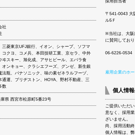
採用担当者
〒541-0043
ル5Ｆ
会社
社
※当社は、大阪
に賛同しており
、三菱東京UFJ銀行、イオン、シャープ、ソフマ
06-6226-0534
、コクヨ、コメ兵、本田技研工業、京セラ、中外
ウヰスキー、旭化成、アサヒビール、エバラ食
、オンキョー、クラシエフーズ、グンゼ、新生銀
雇用企業のホー
魔法瓶、パナソニック、味の素ゼネラルフーヅ、
本通運、ブリヂストン、HOYA、野村不動産、三
多数
個人情報
2 兵庫県 西宮市松原町5番23号
ご提供いただい
意なく、採用業
ざいません。
尚、採用活動終
個人情報は、弊