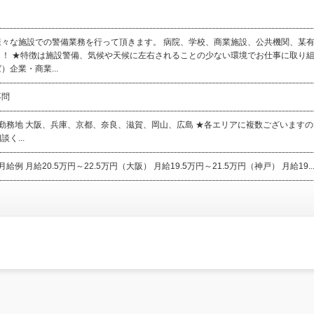
様々な施設での警備業務を行って頂きます。 病院、学校、商業施設、公共機関、某
り！ ★特徴は施設警備、気候や天候に左右されることの少ない環境でお仕事に取り組
）企業・商業...
不問
●勤務地 大阪、兵庫、京都、奈良、滋賀、岡山、広島 ★各エリアに複数ございます
談く...
月給例 月給20.5万円～22.5万円（大阪） 月給19.5万円～21.5万円（神戸） 月給19..