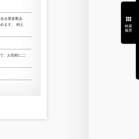
有名企業多数あ
めます。 例え
検索
履歴
ので、お気軽にご
.