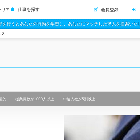
仕事を探す
会員登録
ャリア
録を行うとあなたの行動を学習し、あなたにマッチした求人を提案いた
エス
極的
従業員数が1000人以上
中途入社が5割以上