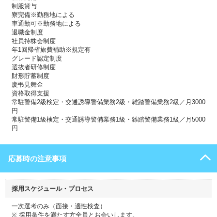
制服貸与
寮完備※勤務地による
車通勤可※勤務地による
退職金制度
社員持株会制度
年1回帰省旅費補助※規定有
グレード認定制度
選抜者研修制度
財形貯蓄制度
慶弔見舞金
資格取得支援
常駐警備2級検定・交通誘導警備業務2級・雑踏警備業務2級／月3000
円
常駐警備1級検定・交通誘導警備業務1級・雑踏警備業務1級／月5000
円
応募時の注意事項
採用スケジュール・プロセス
一次選考のみ（面接・適性検査）
※ 採用条件を満たす方全員とお会いします。