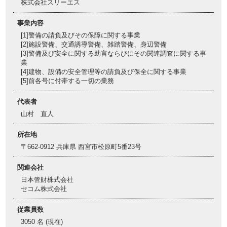
株式会社スリーエス
事業内容
[1]警備の請負及びその保障に関する事業
[2]施設警備、交通誘導警備、雑踏警備、身辺警備
[3]警備及び安全に関する助言ならびにその関連調査に関する事
業
[4]建物、設備の安全管理等の請負及び保全に関する事業
[5]前各号に付帯する一切の業務
代表者
山村 直人
所在地
〒662-0912 兵庫県 西宮市松原町5番23号
関連会社
日本管財株式会社
セコム株式会社
従業員数
3050 名 (現在)