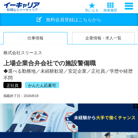
転職ならイーキャリア
気になる
検索履歴
無料会員登録はこちらから
仕事情報
企業情報・求人一覧
株式会社スリーエス
上場企業合弁会社での施設警備職
◆選べる勤務地／未経験歓迎／安定企業／正社員／学歴や経歴
不問
正社員
かんたん応募可
掲載終了日：
2026/8/18