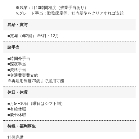
※残業：月10時間程度（残業手当あり）
※グレード手当：勤務態度等、社内基準をクリアすれば支給
昇給・賞与
■賞与（年2回）※6月・12月
諸手当
■時間外手当
■深夜手当
■資格手当
■交通費実費支給
※再雇用制度73歳まで雇用可能
休日・休暇
■月5〜10日（曜日はシフト制）
■有給休暇
■慶弔休暇
待遇・福利厚生
社保完備