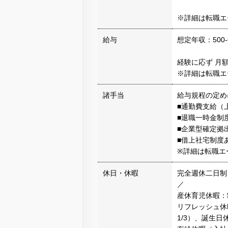
※詳細は転職エ
給与
想定年収：500-
経験に応ず 月額 3
※詳細は転職エ
諸手当
給与規程の定め
■通勤費支給（上
■退職一時金制
■企業型確定拠
■借上社宅制度
※詳細は転職エ
休日・休暇
完全週休二日制
／
産休育児休暇：
リフレッシュ休暇
1/3）、誕生