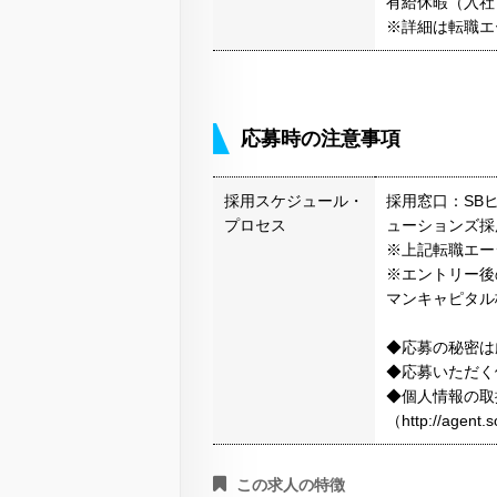
有給休暇（入社日
※詳細は転職エ
応募時の注意事項
採用スケジュール・
採用窓口：SB
プロセス
ューションズ採
※上記転職エー
※エントリー後
マンキャピタル
◆応募の秘密は
◆応募いただく
◆個人情報の取
（http://agen
この求人の特徴