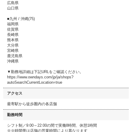
広島県
山口県
■九州 / 沖縄(75)
福岡県
佐賀県
長崎県
熊本県
大分県
宮崎県
鹿児島県
沖縄県
▼勤務地詳細は下記URLをご確認ください。
https://www.owndays.com/jp/ja/shops?
autoSearchCurrentLocation=true
アクセス
最寄駅から徒歩圏内の各店舗
勤務時間
シフト制／9:00～22:00の間で実働8時間、休憩1時間
※※時間帯は店舗の営業時間により異なります