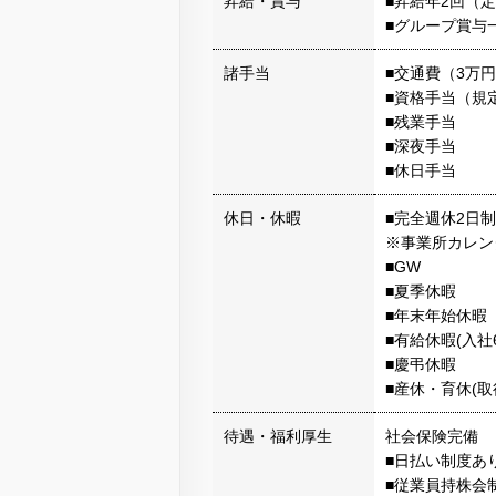
昇給・賞与
■昇給年2回（
■グループ賞与
諸手当
■交通費（3万
■資格手当（規
■残業手当
■深夜手当
■休日手当
休日・休暇
■完全週休2日
※事業所カレン
■GW
■夏季休暇
■年末年始休暇
■有給休暇(入社
■慶弔休暇
■産休・育休(取
待遇・福利厚生
社会保険完備
■日払い制度あ
■従業員持株会