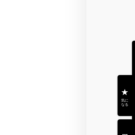
気に
なる