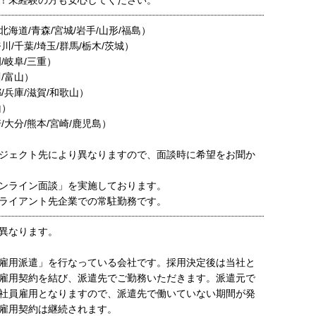
！未経験の方も安心してください。
海道/青森/宮城/岩手/山形/福島）
川/千葉/埼玉/群馬/栃木/茨城）
/岐阜/三重）
/富山）
/兵庫/滋賀/和歌山）
山）
/大分/熊本/宮崎/鹿児島）
ジェクト先により異なりますので、面談時に希望をお聞か
ンライン面談」を実施しております。
ライアント先企業での常駐勤務です。
異なります。
雇用派遣」を行なっている会社です。採用決定後は当社と
雇用契約を結び、派遣先でご勤務いただきます。派遣元で
社員雇用となりますので、派遣先で働いていない期間が発
雇用契約は継続されます。