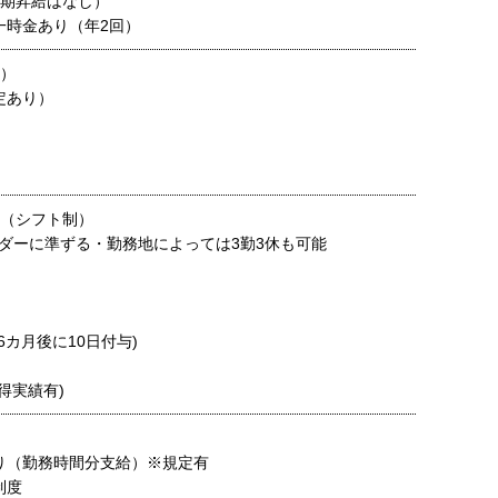
定期昇給はなし）
一時金あり（年2回）
円）
定あり）
制（シフト制）
ダーに準ずる・勤務地によっては3勤3休も可能
6カ月後に10日付与)
得実績有)
り（勤務時間分支給）※規定有
制度