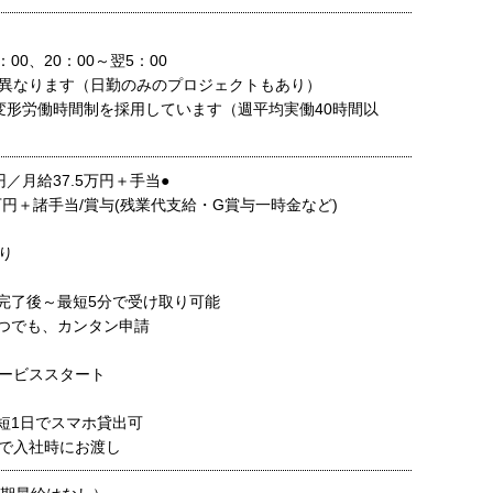
：00、20：00～翌5：00
異なります（日勤のみのプロジェクトもあり）
変形労働時間制を採用しています（週平均実働40時間以
円／月給37.5万円＋手当●
万円＋諸手当/賞与(残業代支給・G賞与一時金など)
り
完了後～最短5分で受け取り可能
つでも、カンタン申請
ービススタート
短1日でスマホ貸出可
で入社時にお渡し