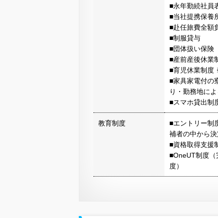
■永年勤続社員
■当社提携保養
■赴任旅費全額
■制服貸与
■団体扱い保険
■産前産後休業
■育児休業制度
■家具家電付の
り・勤務地によ
■スマホ貸出制
教育制度
■エントリー制
補者の中から決
■資格取得支援
■OneUT制
度）