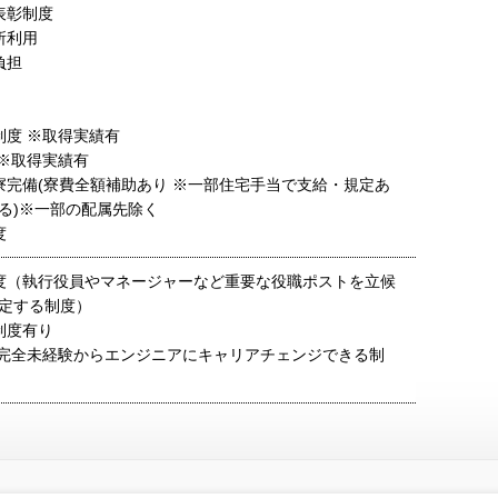
表彰制度
所利用
負担
制度 ※取得実績有
 ※取得実績有
寮完備(寮費全額補助あり ※一部住宅手当で支給・規定あ
る)※一部の配属先除く
度
度（執行役員やマネージャーなど重要な役職ポストを立候
定する制度）
制度有り
度（完全未経験からエンジニアにキャリアチェンジできる制