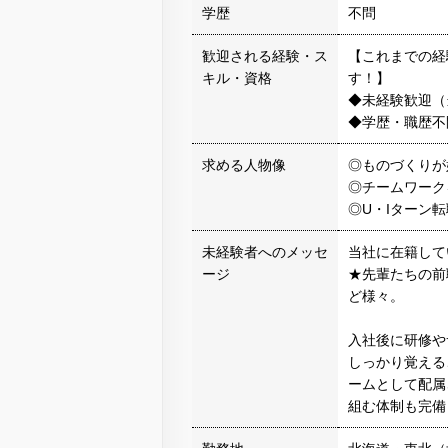
学歴
不問
歓迎される経験・ス
【これまでの経
キル・資格
す！】
◆未経験歓迎（
◆学歴・職歴不
求める人物像
◎ものづくりが
◎チームワーク
◎U・Iターン
未経験者へのメッセ
当社に在籍して
ージ
★先輩たちの前
ど様々。
入社後に研修や
しっかり覚える
ームとして配属
組む体制も完備