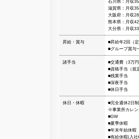
石川県：月収3
滋賀県：月収3
大阪府：月収2
熊本県：月収4
大分県：月収3
昇給・賞与
■昇給年2回（
■グループ賞与
諸手当
■交通費（3万
■資格手当（規
■残業手当
■深夜手当
■休日手当
休日・休暇
■完全週休2日
※事業所カレン
■GW
■夏季休暇
■年末年始休暇
■有給休暇(入社