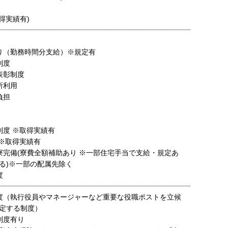
得実績有)
り（勤務時間分支給）※規定有
制度
表彰制度
所利用
負担
制度 ※取得実績有
 ※取得実績有
寮完備(寮費全額補助あり ※一部住宅手当で支給・規定あ
る)※一部の配属先除く
度
度（執行役員やマネージャーなど重要な役職ポストを立候
定する制度）
制度有り