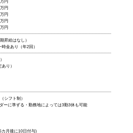
5万円
5万円
8万円
2万円
3万円
定期昇給はなし）
一時金あり（年2回）
円）
定あり）
制（シフト制）
ダーに準ずる・勤務地によっては3勤3休も可能
6カ月後に10日付与)