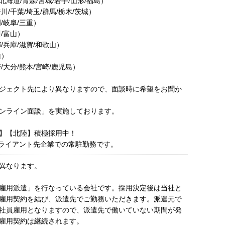
海道/青森/宮城/岩手/山形/福島）
川/千葉/埼玉/群馬/栃木/茨城）
/岐阜/三重）
/富山）
/兵庫/滋賀/和歌山）
山）
/大分/熊本/宮崎/鹿児島）
ジェクト先により異なりますので、面談時に希望をお聞か
ンライン面談」を実施しております。
】【北陸】積極採用中！
ライアント先企業での常駐勤務です。
異なります。
雇用派遣」を行なっている会社です。採用決定後は当社と
雇用契約を結び、派遣先でご勤務いただきます。派遣元で
社員雇用となりますので、派遣先で働いていない期間が発
雇用契約は継続されます。