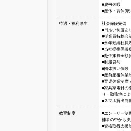
■慶弔休暇
■産休・育休(取
待遇・福利厚生
社会保険完備
■日払い制度あ
■従業員持株会
■永年勤続社員
■当社提携保養
■赴任旅費全額
■制服貸与
■団体扱い保険
■産前産後休業
■育児休業制度
■家具家電付の
り・勤務地によ
■スマホ貸出制
教育制度
■エントリー制
補者の中から決
■資格取得支援