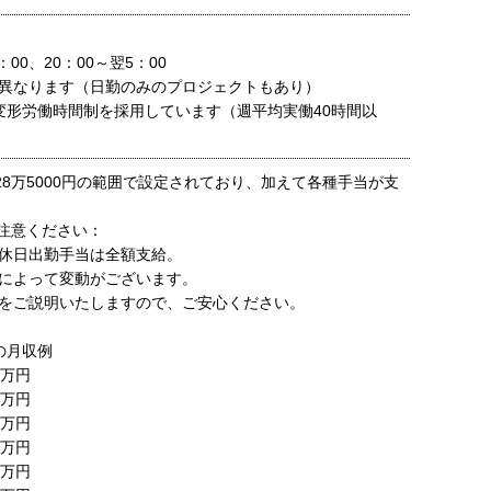
：00、20：00～翌5：00
異なります（日勤のみのプロジェクトもあり）
変形労働時間制を採用しています（週平均実働40時間以
～28万5000円の範囲で設定されており、加えて各種手当が支
注意ください：
休日出勤手当は全額支給。
によって変動がございます。
をご説明いたしますので、ご安心ください。
の月収例
9万円
8万円
9万円
6万円
0万円