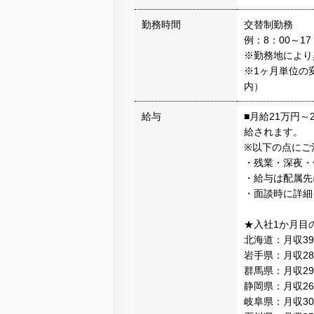
勤務時間
交替制勤務
例：8：00～17
※勤務地により
※1ヶ月単位の
内）
給与
■月給21万円
給されます。
※以下の点にご
・残業・深夜・
・給与は配属先
・面談時に詳細
★入社1か月目
北海道：月収3
岩手県：月収2
群馬県：月収2
静岡県：月収2
岐阜県：月収3