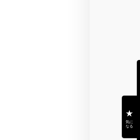
気に
なる