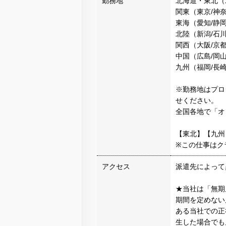
勤務地
北海道・東北（北
関東（東京/神奈
東海（愛知/静岡
北陸（新潟/石川
関西（大阪/京都
中国（広島/岡
九州（福岡/長崎
※勤務地はプロ
せください。
全国各地で「オ
【東北】【九州
※この仕事はク
アクセス
派遣先によって
★当社は「無期
期間を定めない
ある当社での正
生した場合でも