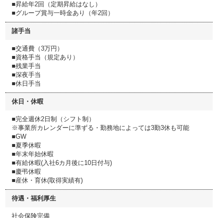
■昇給年2回（定期昇給はなし）
■グループ賞与一時金あり（年2回）
諸手当
■交通費（3万円）
■資格手当（規定あり）
■残業手当
■深夜手当
■休日手当
休日・休暇
■完全週休2日制（シフト制）
※事業所カレンダーに準ずる・勤務地によっては3勤3休も可能
■GW
■夏季休暇
■年末年始休暇
■有給休暇(入社6カ月後に10日付与)
■慶弔休暇
■産休・育休(取得実績有)
待遇・福利厚生
社会保険完備