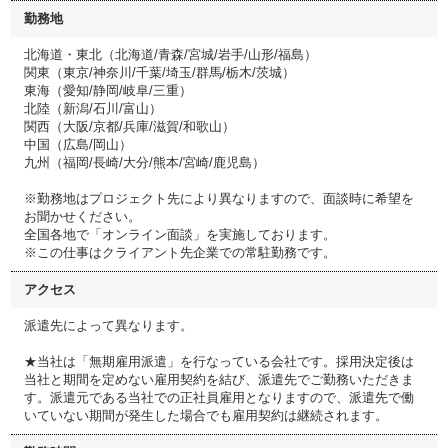
勤務地
北海道・東北（北海道/青森/宮城/岩手/山形/福島）
関東（東京/神奈川/千葉/埼玉/群馬/栃木/茨城）
東海（愛知/静岡/岐阜/三重）
北陸（新潟/石川/富山）
関西（大阪/京都/兵庫/滋賀/和歌山）
中国（広島/岡山）
九州（福岡/長崎/大分/熊本/宮崎/鹿児島）
※勤務地はプロジェクト先により異なりますので、面談時に希望を
お聞かせください。
全国各地で「オンライン面談」を実施しております。
※この仕事はクライアント先企業での常駐勤務です。
アクセス
派遣先によって異なります。
★当社は「無期雇用派遣」を行なっている会社です。採用決定後は
当社と期間を定めない雇用契約を結び、派遣先でご勤務いただきま
す。派遣元である当社での正社員雇用となりますので、派遣先で働
いていない期間が発生した場合でも雇用契約は継続されます。