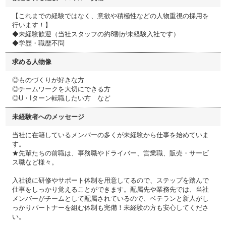
【これまでの経験ではなく、意欲や積極性などの人物重視の採用を
行います！】
◆未経験歓迎（当社スタッフの約8割が未経験入社です）
◆学歴・職歴不問
求める人物像
◎ものづくりが好きな方
◎チームワークを大切にできる方
◎U・Iターン転職したい方 など
未経験者へのメッセージ
当社に在籍しているメンバーの多くが未経験から仕事を始めていま
す。
★先輩たちの前職は、事務職やドライバー、営業職、販売・サービ
ス職など様々。
入社後に研修やサポート体制を用意してるので、ステップを踏んで
仕事をしっかり覚えることができます。配属先や業務先では、当社
メンバーがチームとして配属されているので、ベテランと新人がし
っかりパートナーを組む体制も完備！未経験の方も安心してくださ
い。