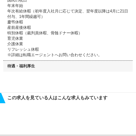
国民の祝日
年末年始
年次有給休暇（初年度入社月に応じて決定、翌年度以降は4月に21日
付与、1年間繰越可）
慶弔休暇
産前産後休暇
特別休暇（裁判員休暇、骨髄ドナー休暇）
育児休業
介護休業
リフレッシュ休暇
※詳細は転職エージェントへお問い合わせください。
待遇・福利厚生
この求人を見ている人はこんな求人もみています