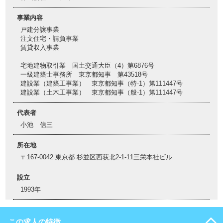
事業内容
戸建分譲事業
注文住宅・請負事業
賃貸収入事業
宅地建物取引業 国土交通大臣（4）第6876号
一級建築士事務所 東京都知事 第43518号
建設業（建築工事業） 東京都知事（特-1）第111447号
建設業（土木工事業） 東京都知事（般-1）第111447号
代表者
小池 信三
所在地
〒167-0042 東京都 杉並区西荻北2-1-11三栄本社ビル
設立
1993年
この求人の特徴