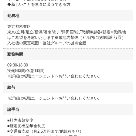
◆新しいことを素直に吸収できる方
勤務地
東京都杉並区
東京/立川/足立/横浜/湘南/市川/津田沼/松戸/浦和/越谷/朝霞※勤務地
はご希望を考慮いたします※敷地内禁煙（ビル内に喫煙場所設置）
入社後の変更範囲：当社グループの拠点全般
勤務時間
09:30-18:30
実働8時間/休憩1時間
※詳細は転職エージェントへお問い合わせください。
給与
※詳細は転職エージェントへお問い合わせください。
諸手当
■社内表彰制度
■確定拠出型年金制度
■交通費支給（月2.5万円まで/他規程あり）