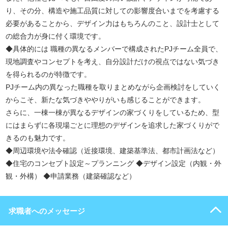
り、その分、構造や施工品質に対しての影響度合いまでを考慮する
必要があることから、デザイン力はもちろんのこと、設計士として
の総合力が身に付く環境です。
◆具体的には 職種の異なるメンバーで構成されたPJチーム全員で、
現地調査やコンセプトを考え、自分設計だけの視点ではない気づき
を得られるのが特徴です。
PJチーム内の異なった職種を取りまとめながら企画検討をしていく
からこそ、新たな気づきややりがいも感じることができます。
さらに、一棟一棟が異なるデザインの家づくりをしているため、型
にはまらずに各現場ごとに理想のデザインを追求した家づくりがで
きるのも魅力です。
◆周辺環境や法令確認（近接環境、建築基準法、都市計画法など）
◆住宅のコンセプト設定～プランニング ◆デザイン設定（内観・外
観・外構） ◆申請業務（建築確認など）
求職者へのメッセージ