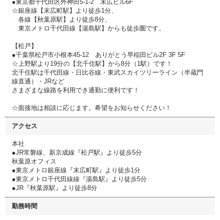
●東京都千代田区外神田5-1-2 末広ビル6F
☆銀座線【末広町駅】より徒歩1分、
各線【秋葉原駅】より徒歩8分、
東京メトロ千代田線【湯島駅】からも徒歩圏です。
【松戸】
●千葉県松戸市小根本45-12 ありがとう早稲田ビル2F 3F 5F
☆上野駅より19分の【北千住駅】から8分（1駅）です！
北千住駅は千代田線・日比谷線・東武スカイツリーライン（半蔵門
線直通）・JRなど
さまざまな線路を利用でき通勤に便利です！
☆面接地は相談に応じます。希望をお知らせください！
アクセス
本社
●JR常磐線、新京成線『松戸駅』より徒歩5分
秋葉原オフィス
●東京メトロ銀座線『末広町駅』より徒歩1分
●東京メトロ千代田線線『湯島駅』より徒歩5分
●JR『秋葉原駅』より徒歩8分
勤務時間