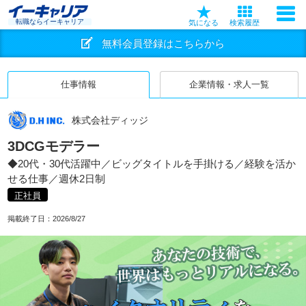
転職ならイーキャリア
気になる
検索履歴
無料会員登録はこちらから
仕事情報
企業情報・求人一覧
株式会社ディッジ
3DCGモデラー
◆20代・30代活躍中／ビッグタイトルを手掛ける／経験を活か
せる仕事／週休2日制
正社員
掲載終了日：
2026/8/27