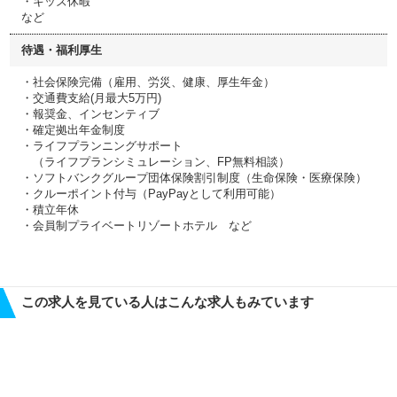
・キッズ休暇
など
待遇・福利厚生
・社会保険完備（雇用、労災、健康、厚生年金）
・交通費支給(月最大5万円)
・報奨金、インセンティブ
・確定拠出年金制度
・ライフプランニングサポート
（ライフプランシミュレーション、FP無料相談）
・ソフトバンクグループ団体保険割引制度（生命保険・医療保険）
・クルーポイント付与（PayPayとして利用可能）
・積立年休
・会員制プライベートリゾートホテル など
この求人を見ている人はこんな求人もみています