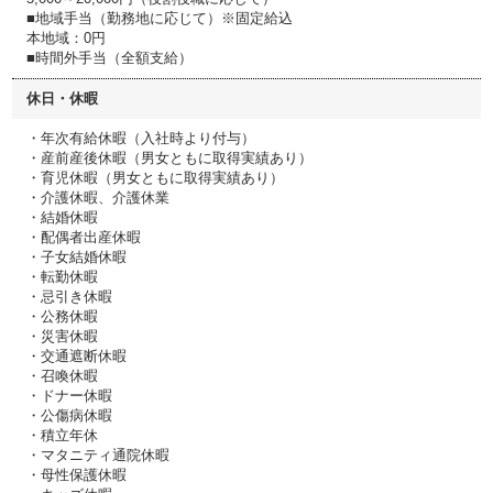
■地域手当（勤務地に応じて）※固定給込
本地域：0円
■時間外手当（全額支給）
休日・休暇
・年次有給休暇（入社時より付与）
・産前産後休暇（男女ともに取得実績あり）
・育児休暇（男女ともに取得実績あり）
・介護休暇、介護休業
・結婚休暇
・配偶者出産休暇
・子女結婚休暇
・転勤休暇
・忌引き休暇
・公務休暇
・災害休暇
・交通遮断休暇
・召喚休暇
・ドナー休暇
・公傷病休暇
・積立年休
・マタニティ通院休暇
・母性保護休暇