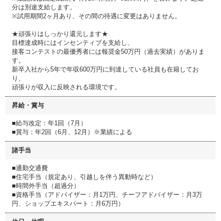
分は別途支給します。
※試用期間2ヶ月あり、その間の待遇に変更はありません。
★頑張りはしっかり還元します★
目標達成時にはインセンティブを支給し、
接客コンテストの最優秀者には報奨金50万円（過去実績）がありま
す。
新卒入社から5年で年収600万円に到達している社員も在籍してお
り、
頑張りが収入に反映される環境です。
昇給・賞与
■給与改定：年1回（7月）
■賞与：年2回（6月、12月）※業績による
諸手当
■通勤交通費
■住宅手当（規定あり、引越しを伴う異動時など）
■時間外手当（超過分）
■資格手当（アドバイザー：月1万円、チーフアドバイザー：月3万
円、ショップエキスパート：月6万円）