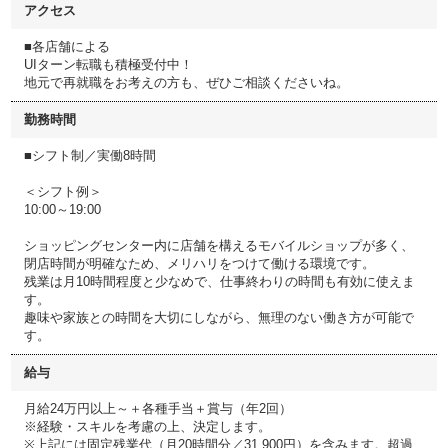
アクセス
■各店舗による
UIターン転職も積極受付中！
地元で再就職をお考えの方も、ぜひご相談くださいね。
勤務時間
■シフト制／実働8時間
＜シフト例＞
10:00～19:00
ショッピングセンター内に店舗を構えるモバイルショップが多く、
閉店時間が明確なため、メリハリをつけて働ける環境です。
残業は月10時間程度と少なめで、仕事終わりの時間も有効に使えま
す。
趣味や家族との時間を大切にしながら、無理のない働き方が可能で
す。
給与
月給24万円以上～＋各種手当＋賞与（年2回）
※経験・スキルを考慮の上、決定します。
※上記には固定残業代（月20時間分／31,900円）を含みます。超過