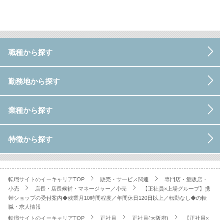
職種から探す
勤務地から探す
業種から探す
特徴から探す
転職サイトのイーキャリアTOP
販売・サービス関連
専門店・量販店・
小売
店長・店長候補・マネージャー／小売
【正社員×上場グループ】携
帯ショップの受付案内◆残業月10時間程度／年間休日120日以上／転勤なし◆の転
職・求人情報
転職サイトのイーキャリアTOP
正社員
正社員(大阪府)
【正社員×