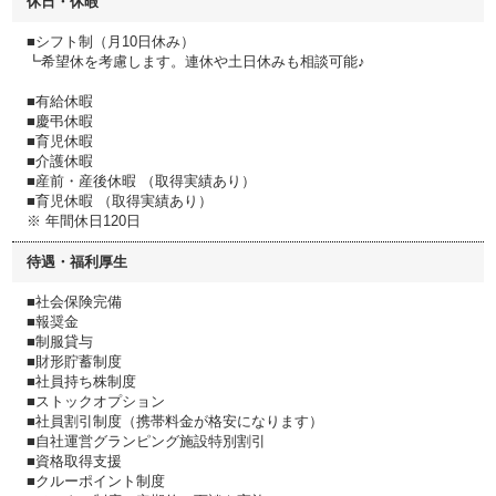
休日・休暇
■シフト制（月10日休み）
┗希望休を考慮します。連休や土日休みも相談可能♪
■有給休暇
■慶弔休暇
■育児休暇
■介護休暇
■産前・産後休暇 （取得実績あり）
■育児休暇 （取得実績あり）
※ 年間休日120日
待遇・福利厚生
■社会保険完備
■報奨金
■制服貸与
■財形貯蓄制度
■社員持ち株制度
■ストックオプション
■社員割引制度（携帯料金が格安になります）
■自社運営グランピング施設特別割引
■資格取得支援
■クルーポイント制度