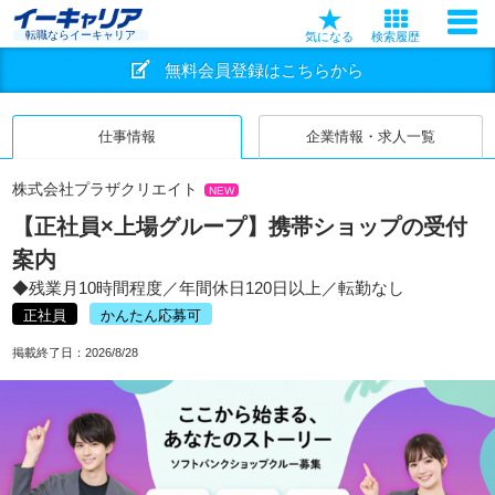
転職ならイーキャリア
気になる
検索履歴
無料会員登録はこちらから
仕事情報
企業情報・求人一覧
株式会社プラザクリエイト
NEW
【正社員×上場グループ】携帯ショップの受付
案内
◆残業月10時間程度／年間休日120日以上／転勤なし
正社員
かんたん応募可
掲載終了日：
2026/8/28