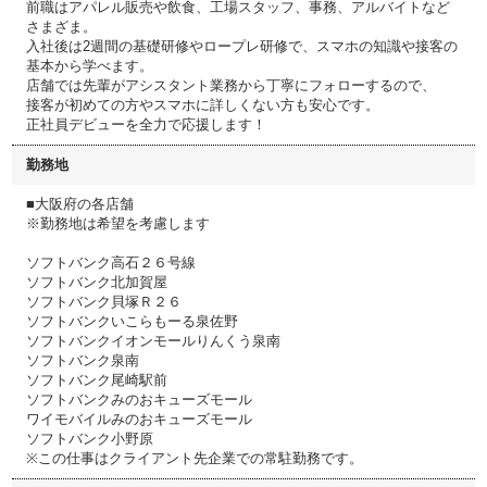
前職はアパレル販売や飲食、工場スタッフ、事務、アルバイトなど
さまざま。
入社後は2週間の基礎研修やロープレ研修で、スマホの知識や接客の
基本から学べます。
店舗では先輩がアシスタント業務から丁寧にフォローするので、
接客が初めての方やスマホに詳しくない方も安心です。
正社員デビューを全力で応援します！
勤務地
■大阪府の各店舗
※勤務地は希望を考慮します
ソフトバンク高石２６号線
ソフトバンク北加賀屋
ソフトバンク貝塚Ｒ２６
ソフトバンクいこらもーる泉佐野
ソフトバンクイオンモールりんくう泉南
ソフトバンク泉南
ソフトバンク尾崎駅前
ソフトバンクみのおキューズモール
ワイモバイルみのおキューズモール
ソフトバンク小野原
※この仕事はクライアント先企業での常駐勤務です。